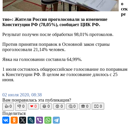
о
сек
ре
тно»: Жители России проголосовали за изменение
Конституции РФ (78,05%), сообщает ЦИК РФ.
Результат получен после обработки 98,01% протоколов.
Против принятия поправок в Основной закон страны
проголосовали 21,14% человек.
Явка на голосовании составила 64,99%.
1 июля состоялось общероссийское голосование по поправкам
к Конституции РФ. В целом же голосование длилось с 25
июня.
02 июля 2020, 08:38
Вам понравилась эта публикация?
👍
0
👎
0
❤
0
😆
0
😡
0
🤔
0
🙈
0
🧘‍♀️
0
Поделиться