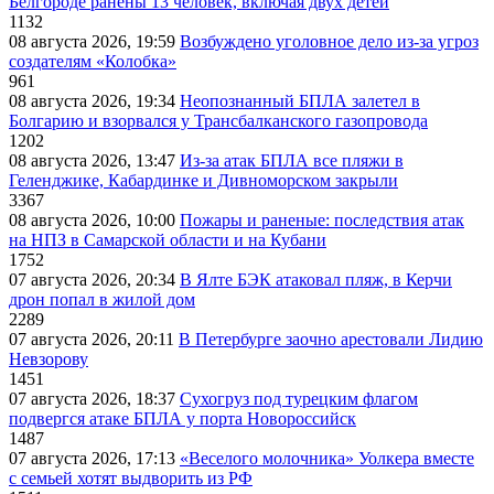
Белгороде ранены 13 человек, включая двух детей
1132
08 августа 2026, 19:59
Возбуждено уголовное дело из-за угроз
создателям «Колобка»
961
08 августа 2026, 19:34
Неопознанный БПЛА залетел в
Болгарию и взорвался у Трансбалканского газопровода
1202
08 августа 2026, 13:47
Из-за атак БПЛА все пляжи в
Геленджике, Кабардинке и Дивноморском закрыли
3367
08 августа 2026, 10:00
Пожары и раненые: последствия атак
на НПЗ в Самарской области и на Кубани
1752
07 августа 2026, 20:34
В Ялте БЭК атаковал пляж, в Керчи
дрон попал в жилой дом
2289
07 августа 2026, 20:11
В Петербурге заочно арестовали Лидию
Невзорову
1451
07 августа 2026, 18:37
Сухогруз под турецким флагом
подвергся атаке БПЛА у порта Новороссийск
1487
07 августа 2026, 17:13
«Веселого молочника» Уолкера вместе
с семьей хотят выдворить из РФ