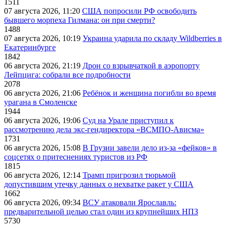
1511
07 августа 2026, 11:20
США попросили РФ освободить
бывшего морпеха Гилмана: он при смерти?
1488
07 августа 2026, 10:19
Украина ударила по складу Wildberries в
Екатеринбурге
1842
06 августа 2026, 21:19
Дрон со взрывчаткой в аэропорту
Лейпцига: собрали все подробности
2078
06 августа 2026, 21:06
Ребёнок и женщина погибли во время
урагана в Смоленске
1944
06 августа 2026, 19:06
Суд на Урале приступил к
рассмотрению дела экс-гендиректора «ВСМПО-Ависма»
1731
06 августа 2026, 15:08
В Грузии завели дело из-за «фейков» в
соцсетях о притеснениях туристов из РФ
1815
06 августа 2026, 12:14
Трамп пригрозил тюрьмой
допустившим утечку данных о нехватке ракет у США
1662
06 августа 2026, 09:34
ВСУ атаковали Ярославль:
предварительной целью стал один из крупнейших НПЗ
5730