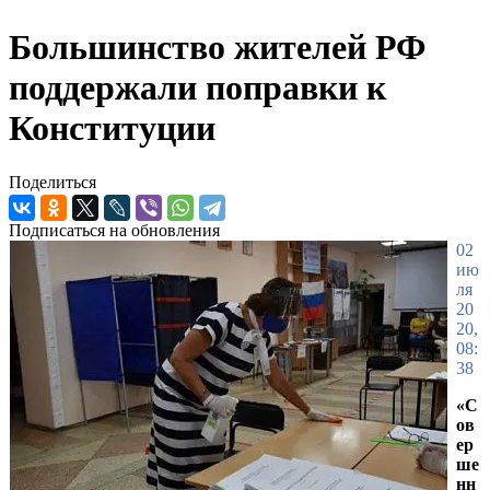
Большинство жителей РФ
поддержали поправки к
Конституции
Поделиться
Подписаться на обновления
02
ию
ля
20
20,
08:
38
«С
ов
ер
ше
нн