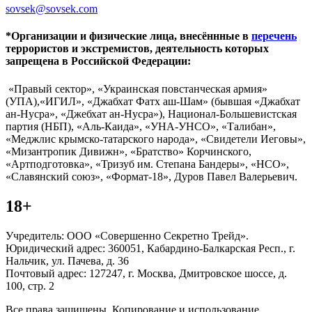
sovsek@sovsek.com
*Организации и физические лица, внесённные в
перечень
террористов и экстремистов, деятельность которых
запрещена в Российской Федерации:
«Правый сектор», «Украинская повстанческая армия»
(УПА),«ИГИЛ», «Джабхат Фатх аш-Шам» (бывшая «Джабхат
ан-Нусра», «Джебхат ан-Нусра»), Национал-Большевистская
партия (НБП), «Аль-Каида», «УНА-УНСО», «Талибан»,
«Меджлис крымско-татарского народа», «Свидетели Иеговы»,
«Мизантропик Дивижн», «Братство» Корчинского,
«Артподготовка», «Тризуб им. Степана Бандеры», «НСО»,
«Славянский союз», «Формат-18», Дуров Павел Валерьевич.
18+
Учредитель: ООО «Совершенно Секретно Трейд».
Юридический адрес: 360051, Кабардино-Балкарская Респ., г.
Нальчик, ул. Пачева, д. 36
Почтовый адрес: 127247, г. Москва, Дмитровское шоссе, д.
100, стр. 2
Все права защищены. Копирование и использование