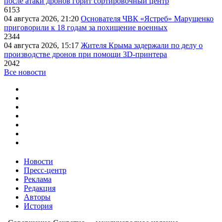
после атаки дронов горит сортировочный центр
6153
04 августа 2026, 21:20
Основателя ЧВК «Ястреб» Марущенко
приговорили к 18 годам за похищение военных
2344
04 августа 2026, 15:17
Жителя Крыма задержали по делу о
производстве дронов при помощи 3D‑принтера
2042
Все новости
Новости
Пресс-центр
Реклама
Редакция
Авторы
История