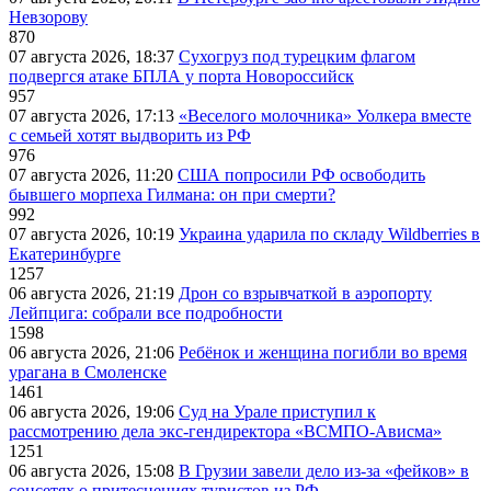
Невзорову
870
07 августа 2026, 18:37
Сухогруз под турецким флагом
подвергся атаке БПЛА у порта Новороссийск
957
07 августа 2026, 17:13
«Веселого молочника» Уолкера вместе
с семьей хотят выдворить из РФ
976
07 августа 2026, 11:20
США попросили РФ освободить
бывшего морпеха Гилмана: он при смерти?
992
07 августа 2026, 10:19
Украина ударила по складу Wildberries в
Екатеринбурге
1257
06 августа 2026, 21:19
Дрон со взрывчаткой в аэропорту
Лейпцига: собрали все подробности
1598
06 августа 2026, 21:06
Ребёнок и женщина погибли во время
урагана в Смоленске
1461
06 августа 2026, 19:06
Суд на Урале приступил к
рассмотрению дела экс-гендиректора «ВСМПО-Ависма»
1251
06 августа 2026, 15:08
В Грузии завели дело из-за «фейков» в
соцсетях о притеснениях туристов из РФ