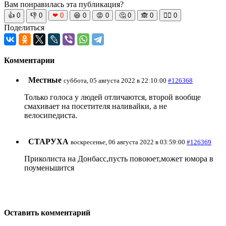
Вам понравилась эта публикация?
👍
0
👎
0
❤
0
😆
0
😡
0
🤔
0
🙈
0
🧘‍♀️
0
Поделиться
Комментарии
Местные
суббота, 05 августа 2022 в 22:10:00
#126368
Только голоса у людей отличаются, второй вообще
смахивает на посетителя наливайки, а не
велосипедиста.
СТАРУХА
воскресенье, 06 августа 2022 в 03:59:00
#126369
Приколиста на Донбасс,пусть повоюет,может юмора в
поуменьшится
Оставить комментарий