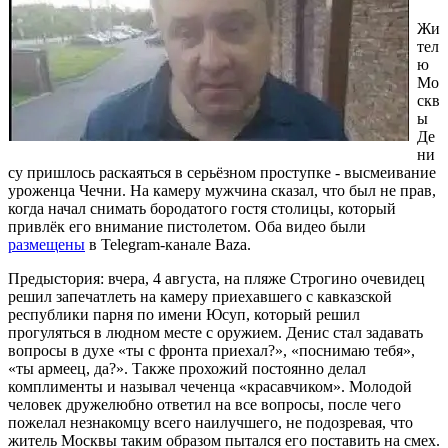
Жи
тел
ю
Мо
скв
ы
Де
ни
су пришлось раскаяться в серьёзном проступке - высмеивание
уроженца Чечни. На камеру мужчина сказал, что был не прав,
когда начал снимать бородатого гостя столицы, который
привлёк его внимание пистолетом. Оба видео были
размещены
в Telegram-канале Baza.
Предыстория: вчера, 4 августа, на пляже Строгино очевидец
решил запечатлеть на камеру приехавшего с кавказской
республики парня по имени Юсуп, который решил
прогуляться в людном месте с оружием. Денис стал задавать
вопросы в духе «ты с фронта приехал?», «поснимаю тебя»,
«ты армеец, да?». Также прохожий постоянно делал
комплименты и называл чеченца «красавчиком». Молодой
человек дружелюбно ответил на все вопросы, после чего
пожелал незнакомцу всего наилучшего, не подозревая, что
житель Москвы таким образом пытался его поставить на смех.