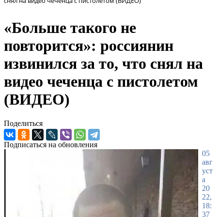
снял на видео чеченца с пистолетом (ВИДЕО)
«Больше такого не
повторится»: россиянин
извинился за то, что снял на
видео чеченца с пистолетом
(ВИДЕО)
Поделиться
Подписаться на обновления
05
авг
уст
а
20
22,
18:
37