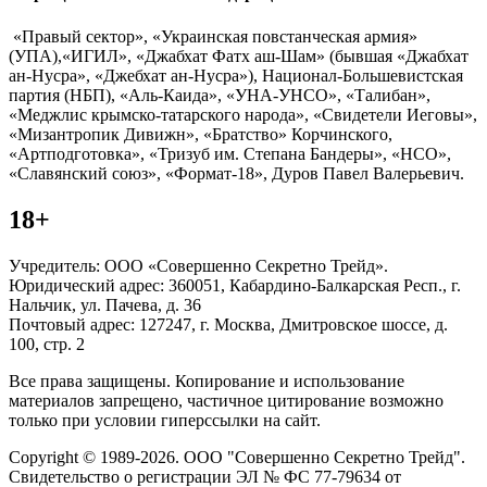
«Правый сектор», «Украинская повстанческая армия»
(УПА),«ИГИЛ», «Джабхат Фатх аш-Шам» (бывшая «Джабхат
ан-Нусра», «Джебхат ан-Нусра»), Национал-Большевистская
партия (НБП), «Аль-Каида», «УНА-УНСО», «Талибан»,
«Меджлис крымско-татарского народа», «Свидетели Иеговы»,
«Мизантропик Дивижн», «Братство» Корчинского,
«Артподготовка», «Тризуб им. Степана Бандеры», «НСО»,
«Славянский союз», «Формат-18», Дуров Павел Валерьевич.
18+
Учредитель: ООО «Совершенно Секретно Трейд».
Юридический адрес: 360051, Кабардино-Балкарская Респ., г.
Нальчик, ул. Пачева, д. 36
Почтовый адрес: 127247, г. Москва, Дмитровское шоссе, д.
100, стр. 2
Все права защищены. Копирование и использование
материалов запрещено, частичное цитирование возможно
только при условии гиперссылки на сайт.
Copyright © 1989-2026. ООО "Совершенно Секретно Трейд".
Свидетельство о регистрации ЭЛ № ФС 77-79634 от