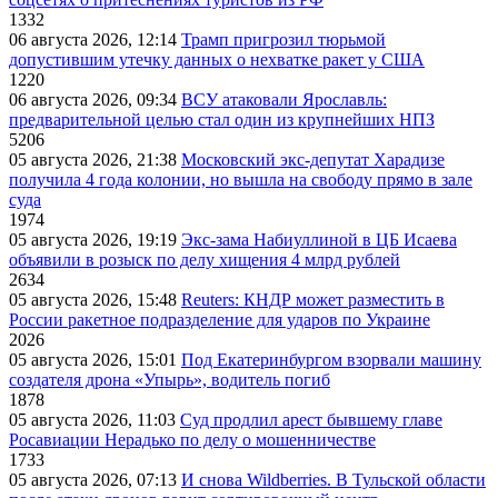
1332
06 августа 2026, 12:14
Трамп пригрозил тюрьмой
допустившим утечку данных о нехватке ракет у США
1220
06 августа 2026, 09:34
ВСУ атаковали Ярославль:
предварительной целью стал один из крупнейших НПЗ
5206
05 августа 2026, 21:38
Московский экс-депутат Харадизе
получила 4 года колонии, но вышла на свободу прямо в зале
суда
1974
05 августа 2026, 19:19
Экс-зама Набиуллиной в ЦБ Исаева
объявили в розыск по делу хищения 4 млрд рублей
2634
05 августа 2026, 15:48
Reuters: КНДР может разместить в
России ракетное подразделение для ударов по Украине
2026
05 августа 2026, 15:01
Под Екатеринбургом взорвали машину
создателя дрона «Упырь», водитель погиб
1878
05 августа 2026, 11:03
Суд продлил арест бывшему главе
Росавиации Нерадько по делу о мошенничестве
1733
05 августа 2026, 07:13
И снова Wildberries. В Тульской области