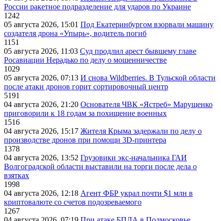
России ракетное подразделение для ударов по Украине
1242
05 августа 2026, 15:01
Под Екатеринбургом взорвали машину
создателя дрона «Упырь», водитель погиб
1151
05 августа 2026, 11:03
Суд продлил арест бывшему главе
Росавиации Нерадько по делу о мошенничестве
1029
05 августа 2026, 07:13
И снова Wildberries. В Тульской области
после атаки дронов горит сортировочный центр
5191
04 августа 2026, 21:20
Основателя ЧВК «Ястреб» Марущенко
приговорили к 18 годам за похищение военных
1516
04 августа 2026, 15:17
Жителя Крыма задержали по делу о
производстве дронов при помощи 3D‑принтера
1378
04 августа 2026, 13:52
Грузовики экс-начальника ГАИ
Волгоградской области выставили на торги после дела о
взятках
1998
04 августа 2026, 12:18
Агент ФБР украл почти $1 млн в
криптовалюте со счетов подозреваемого
1267
04 августа 2026, 07:19
При атаке БПЛА в Подмосковье