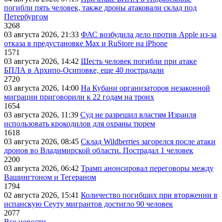
погибли пять человек, также дроны атаковали склад под
Петербургом
3268
03 августа 2026, 21:33
ФАС возбудила дело против Apple из-за
отказа в предустановке Max и RuStore на iPhone
1571
03 августа 2026, 14:42
Шесть человек погибли при атаке
БПЛА в Архипо-Осиповке, еще 40 пострадали
2720
03 августа 2026, 14:00
На Кубани организаторов незаконной
миграции приговорили к 22 годам на троих
1654
03 августа 2026, 11:39
Суд не разрешил властям Израиля
использовать крокодилов для охраны тюрем
1618
03 августа 2026, 08:45
Склад Wildberries загорелся после атаки
дронов во Владимирской области. Пострадал 1 человек
2200
03 августа 2026, 06:42
Трамп анонсировал переговоры между
Вашингтоном и Тегераном
1794
02 августа 2026, 15:41
Количество погибших при вторжении в
испанскую Сеуту мигрантов достигло 90 человек
2077
Все новости