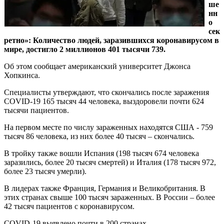
ше
нн
о
сек
ретно»: Количество людей, заразившихся коронавирусом в
мире, достигло 2 миллионов 401 тысячи 739.
Об этом сообщает американский университет Джонса
Хопкинса.
Специалисты утверждают, что скончались после заражения
COVID-19 165 тысяч 44 человека, выздоровели почти 624
тысячи пациентов.
На первом месте по числу зараженных находятся США - 759
тысяч 86 человека, из них более 40 тысяч – скончались.
В тройку также вошли Испания (198 тысяч 674 человека
заразились, более 20 тысяч смертей) и Италия (178 тысяч 972,
более 23 тысяч умерли).
В лидерах также Франция, Германия и Великобритания. В
этих странах свыше 100 тысяч зараженных. В России – более
42 тысяч пациентов с коронавирусом.
COVID-19 выявлено почти в 200 странах.