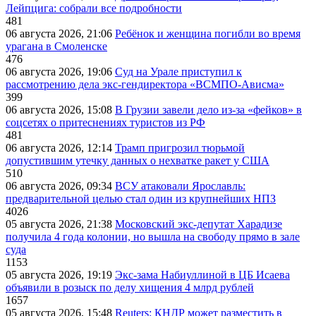
Лейпцига: собрали все подробности
481
06 августа 2026, 21:06
Ребёнок и женщина погибли во время
урагана в Смоленске
476
06 августа 2026, 19:06
Суд на Урале приступил к
рассмотрению дела экс-гендиректора «ВСМПО-Ависма»
399
06 августа 2026, 15:08
В Грузии завели дело из-за «фейков» в
соцсетях о притеснениях туристов из РФ
481
06 августа 2026, 12:14
Трамп пригрозил тюрьмой
допустившим утечку данных о нехватке ракет у США
510
06 августа 2026, 09:34
ВСУ атаковали Ярославль:
предварительной целью стал один из крупнейших НПЗ
4026
05 августа 2026, 21:38
Московский экс-депутат Харадизе
получила 4 года колонии, но вышла на свободу прямо в зале
суда
1153
05 августа 2026, 19:19
Экс-зама Набиуллиной в ЦБ Исаева
объявили в розыск по делу хищения 4 млрд рублей
1657
05 августа 2026, 15:48
Reuters: КНДР может разместить в