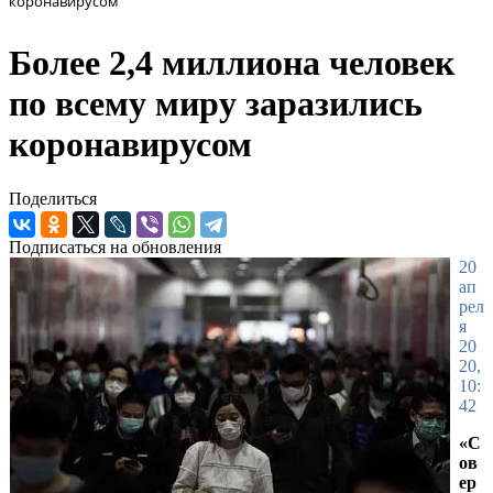
коронавирусом
Более 2,4 миллиона человек
по всему миру заразились
коронавирусом
Поделиться
Подписаться на обновления
20
ап
рел
я
20
20,
10:
42
«С
ов
ер