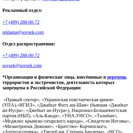
Рекламный отдел:
+7 (499) 288-00-72
reklama@sovsek.com
Отдел распространения:
+7 (499) 288-00-72
sovsek@sovsek.com
*Организации и физические лица, внесённные в
перечень
террористов и экстремистов, деятельность которых
запрещена в Российской Федерации:
«Правый сектор», «Украинская повстанческая армия»
(УПА),«ИГИЛ», «Джабхат Фатх аш-Шам» (бывшая «Джабхат
ан-Нусра», «Джебхат ан-Нусра»), Национал-Большевистская
партия (НБП), «Аль-Каида», «УНА-УНСО», «Талибан»,
«Меджлис крымско-татарского народа», «Свидетели Иеговы»,
«Мизантропик Дивижн», «Братство» Корчинского,
«Артподготовка», «Тризуб им. Степана Бандеры», «НСО»,