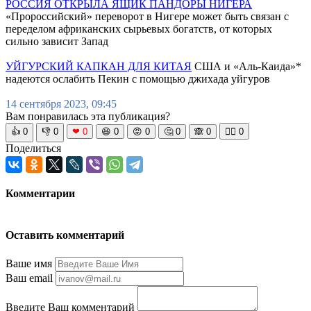
РОССИЯ ОТКРЫЛА ЯЩИК ПАНДОРЫ НИГЕРА
«Пророссийский» переворот в Нигере может быть связан с
переделом африканских сырьевых богатств, от которых
сильно зависит Запад
УЙГУРСКИЙ КАПКАН ДЛЯ КИТАЯ
США и «Аль-Каида»*
надеются ослабить Пекин с помощью джихада уйгуров
14 сентября 2023, 09:45
Вам понравилась эта публикация?
👍
0
👎
0
❤
0
😆
0
😡
0
🤔
0
🙈
0
🧘‍♀️
0
Поделиться
Комментарии
Оставить комментарий
Ваше имя
Ваш email
Введите Ваш комментарий