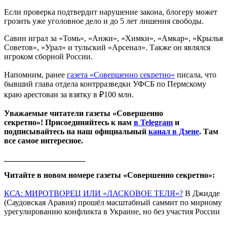
Если проверка подтвердит нарушение закона, блогеру может
грозить уже уголовное дело и до 5 лет лишения свободы.
Савин играл за «Томь», «Анжи», «Химки», «Амкар», «Крылья
Советов», «Урал» и тульский «Арсенал». Также он являлся
игроком сборной России.
Напомним, ранее
газета «Совершенно секретно»
писала, что
бывший глава отдела контрразведки УФСБ по Пермскому
краю арестован за взятку в ₽100 млн.
Уважаемые читатели газеты «Совершенно
секретно»! Присоединяйтесь к нам
в Telegram
и
подписывайтесь на наш официальный
канал в Дзене
. Там
все самое интересное.
____________________
Читайте в новом номере газеты «Совершенно секретно»:
КСА: МИРОТВОРЕЦ ИЛИ «ЛАСКОВОЕ ТЕЛЯ»?
В Джидде
(Саудовская Аравия) прошёл масштабный саммит по мирному
урегулированию конфликта в Украине, но без участия России