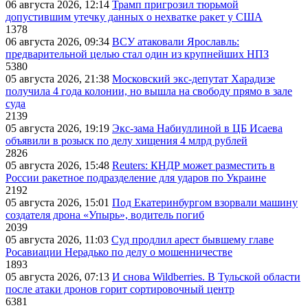
06 августа 2026, 12:14
Трамп пригрозил тюрьмой
допустившим утечку данных о нехватке ракет у США
1378
06 августа 2026, 09:34
ВСУ атаковали Ярославль:
предварительной целью стал один из крупнейших НПЗ
5380
05 августа 2026, 21:38
Московский экс-депутат Харадизе
получила 4 года колонии, но вышла на свободу прямо в зале
суда
2139
05 августа 2026, 19:19
Экс-зама Набиуллиной в ЦБ Исаева
объявили в розыск по делу хищения 4 млрд рублей
2826
05 августа 2026, 15:48
Reuters: КНДР может разместить в
России ракетное подразделение для ударов по Украине
2192
05 августа 2026, 15:01
Под Екатеринбургом взорвали машину
создателя дрона «Упырь», водитель погиб
2039
05 августа 2026, 11:03
Суд продлил арест бывшему главе
Росавиации Нерадько по делу о мошенничестве
1893
05 августа 2026, 07:13
И снова Wildberries. В Тульской области
после атаки дронов горит сортировочный центр
6381