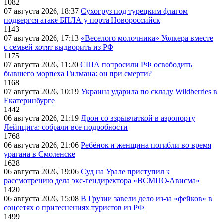
1082
07 августа 2026, 18:37
Сухогруз под турецким флагом
подвергся атаке БПЛА у порта Новороссийск
1143
07 августа 2026, 17:13
«Веселого молочника» Уолкера вместе
с семьей хотят выдворить из РФ
1175
07 августа 2026, 11:20
США попросили РФ освободить
бывшего морпеха Гилмана: он при смерти?
1168
07 августа 2026, 10:19
Украина ударила по складу Wildberries в
Екатеринбурге
1442
06 августа 2026, 21:19
Дрон со взрывчаткой в аэропорту
Лейпцига: собрали все подробности
1768
06 августа 2026, 21:06
Ребёнок и женщина погибли во время
урагана в Смоленске
1628
06 августа 2026, 19:06
Суд на Урале приступил к
рассмотрению дела экс-гендиректора «ВСМПО-Ависма»
1420
06 августа 2026, 15:08
В Грузии завели дело из-за «фейков» в
соцсетях о притеснениях туристов из РФ
1499