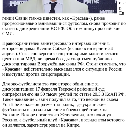
оге
р
Ев
гений Савин (также известен, как «Красава»), ранее
профессионально занимавшийся футболом, снова проходит по
статьи о дискредитации ВС РФ. Об этом пишут российские
СМИ.
Правоохранителей заинтересовало интервью Евгения,
которое он давал Ксении Собчак (вышло в интернете 24
апреля). Согласно версии экспертно-криминалистического
центра при МВД, во время беседы спортсмен публично
дискредитировал Вооружённые силы РФ. Стоит отметить, что
«Красава» действительно высказывался о ситуации в России
и выступал против спецоперации.
Для экс-футболиста это уже второе обвинение за
дискредитацию: 17 февраля Тверской районный суд
оштрафовал его на 50 тысяч рублей по статье 20.3.3 КоАП РФ.
Такое наказание Савин получил за то, что весной на своем
YouTube-канале он разместил ролик, где украинские
футболисты выразили мнение о боевых действиях на
Украине. Вскоре после этого Женя заявил, что покинул
Россию, а футбольный клуб «Красава», президентом которого
он является, зарегистрировал на Кипре.