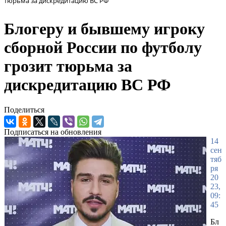
тюрьма за дискредитацию ВС РФ
Блогеру и бывшему игроку
сборной России по футболу
грозит тюрьма за
дискредитацию ВС РФ
Поделиться
Подписаться на обновления
14
сен
тяб
ря
20
23,
09:
45
Бл