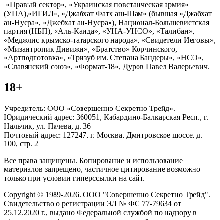
«Правый сектор», «Украинская повстанческая армия»
(УПА),«ИГИЛ», «Джабхат Фатх аш-Шам» (бывшая «Джабхат
ан-Нусра», «Джебхат ан-Нусра»), Национал-Большевистская
партия (НБП), «Аль-Каида», «УНА-УНСО», «Талибан»,
«Меджлис крымско-татарского народа», «Свидетели Иеговы»,
«Мизантропик Дивижн», «Братство» Корчинского,
«Артподготовка», «Тризуб им. Степана Бандеры», «НСО»,
«Славянский союз», «Формат-18», Дуров Павел Валерьевич.
18+
Учредитель: ООО «Совершенно Секретно Трейд».
Юридический адрес: 360051, Кабардино-Балкарская Респ., г.
Нальчик, ул. Пачева, д. 36
Почтовый адрес: 127247, г. Москва, Дмитровское шоссе, д.
100, стр. 2
Все права защищены. Копирование и использование
материалов запрещено, частичное цитирование возможно
только при условии гиперссылки на сайт.
Copyright © 1989-2026. ООО "Совершенно Секретно Трейд".
Свидетельство о регистрации ЭЛ № ФС 77-79634 от
25.12.2020 г., выдано Федеральной службой по надзору в