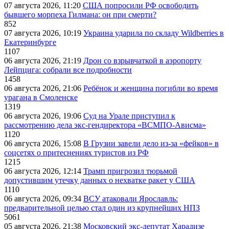
07 августа 2026, 11:20
США попросили РФ освободить
бывшего морпеха Гилмана: он при смерти?
852
07 августа 2026, 10:19
Украина ударила по складу Wildberries в
Екатеринбурге
1107
06 августа 2026, 21:19
Дрон со взрывчаткой в аэропорту
Лейпцига: собрали все подробности
1458
06 августа 2026, 21:06
Ребёнок и женщина погибли во время
урагана в Смоленске
1319
06 августа 2026, 19:06
Суд на Урале приступил к
рассмотрению дела экс-гендиректора «ВСМПО-Ависма»
1120
06 августа 2026, 15:08
В Грузии завели дело из-за «фейков» в
соцсетях о притеснениях туристов из РФ
1215
06 августа 2026, 12:14
Трамп пригрозил тюрьмой
допустившим утечку данных о нехватке ракет у США
1110
06 августа 2026, 09:34
ВСУ атаковали Ярославль:
предварительной целью стал один из крупнейших НПЗ
5061
05 августа 2026, 21:38
Московский экс-депутат Харадизе