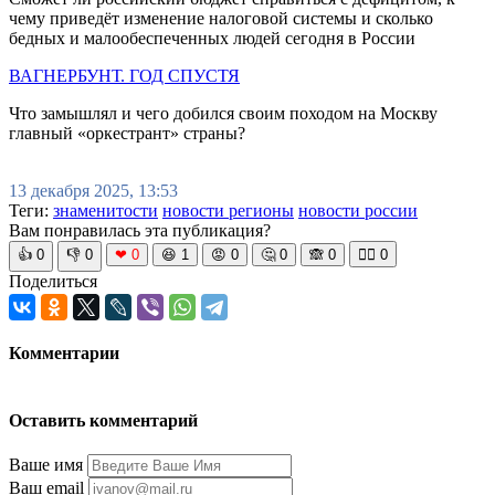
чему приведёт изменение налоговой системы и сколько
бедных и малообеспеченных людей сегодня в России
ВАГНЕРБУНТ. ГОД СПУСТЯ
Что замышлял и чего добился своим походом на Москву
главный «оркестрант» страны?
13 декабря 2025, 13:53
Теги:
знаменитости
новости регионы
новости россии
Вам понравилась эта публикация?
👍
0
👎
0
❤
0
😆
1
😡
0
🤔
0
🙈
0
🧘‍♀️
0
Поделиться
Комментарии
Оставить комментарий
Ваше имя
Ваш email