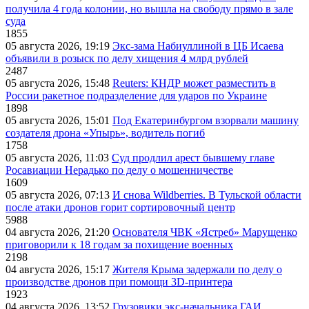
получила 4 года колонии, но вышла на свободу прямо в зале
суда
1855
05 августа 2026, 19:19
Экс-зама Набиуллиной в ЦБ Исаева
объявили в розыск по делу хищения 4 млрд рублей
2487
05 августа 2026, 15:48
Reuters: КНДР может разместить в
России ракетное подразделение для ударов по Украине
1898
05 августа 2026, 15:01
Под Екатеринбургом взорвали машину
создателя дрона «Упырь», водитель погиб
1758
05 августа 2026, 11:03
Суд продлил арест бывшему главе
Росавиации Нерадько по делу о мошенничестве
1609
05 августа 2026, 07:13
И снова Wildberries. В Тульской области
после атаки дронов горит сортировочный центр
5988
04 августа 2026, 21:20
Основателя ЧВК «Ястреб» Марущенко
приговорили к 18 годам за похищение военных
2198
04 августа 2026, 15:17
Жителя Крыма задержали по делу о
производстве дронов при помощи 3D‑принтера
1923
04 августа 2026, 13:52
Грузовики экс-начальника ГАИ