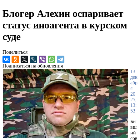
Блогер Алехин оспаривает
статус иноагента в курском
суде
Поделиться
Подписаться на обновления
13
дек
абр
я
20
25,
13:
53
Бы
вш
ий
сов