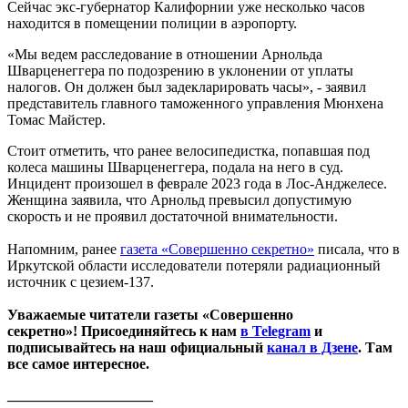
Сейчас экс-губернатор Калифорнии уже несколько часов
находится в помещении полиции в аэропорту.
«Мы ведем расследование в отношении Арнольда
Шварценеггера по подозрению в уклонении от уплаты
налогов. Он должен был задекларировать часы», - заявил
представитель главного таможенного управления Мюнхена
Томас Майстер.
Стоит отметить, что ранее велосипедистка, попавшая под
колеса машины Шварценеггера, подала на него в суд.
Инцидент произошел в феврале 2023 года в Лос-Анджелесе.
Женщина заявила, что Арнольд превысил допустимую
скорость и не проявил достаточной внимательности.
Напомним, ранее
газета «Совершенно секретно»
писала, что в
Иркутской области исследователи потеряли радиационный
источник с цезием-137.
Уважаемые читатели газеты «Совершенно
секретно»! Присоединяйтесь к нам
в Telegram
и
подписывайтесь на наш официальный
канал в Дзене
. Там
все самое интересное.
____________________