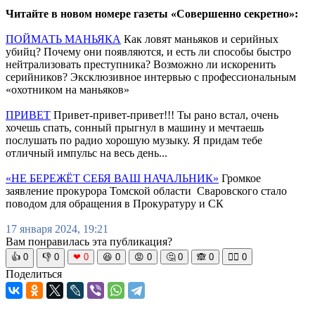
Читайте в новом номере газеты «Совершенно секретно»:
ПОЙМАТЬ МАНЬЯКА
Как ловят маньяков и серийных
убийц? Почему они появляются, и есть ли способы быстро
нейтрализовать преступника? Возможно ли искоренить
серийников? Эксклюзивное интервью с профессиональным
«охотником на маньяков»
ПРИВЕТ
Привет-привет-привет!!! Ты рано встал, очень
хочешь спать, сонный прыгнул в машину и мечтаешь
послушать по радио хорошую музыку. Я придам тебе
отличный импульс на весь день...
«НЕ БЕРЕЖЁТ СЕБЯ ВАШ НАЧАЛЬНИК»
Громкое
заявление прокурора Томской области Сваровского стало
поводом для обращения в Прокуратуру и СК
17 января 2024, 19:21
Вам понравилась эта публикация?
👍
0
👎
0
❤
0
😆
0
😡
0
🤔
0
🙈
0
🧘‍♀️
0
Поделиться