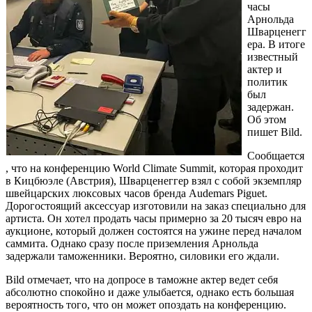
часы
Арнольда
Шварценегг
ера. В итоге
известный
актер и
политик
был
задержан.
Об этом
пишет Bild.
Сообщается
, что на конференцию World Climate Summit, которая проходит
в Кицбюэле (Австрия), Шварценеггер взял с собой экземпляр
швейцарских люксовых часов бренда Audemars Piguet.
Дорогостоящий аксессуар изготовили на заказ специально для
артиста. Он хотел продать часы примерно за 20 тысяч евро на
аукционе, который должен состоятся на ужине перед началом
саммита. Однако сразу после приземления Арнольда
задержали таможенники. Вероятно, силовики его ждали.
Bild отмечает, что на допросе в таможне актер ведет себя
абсолютно спокойно и даже улыбается, однако есть большая
вероятность того, что он может опоздать на конференцию.