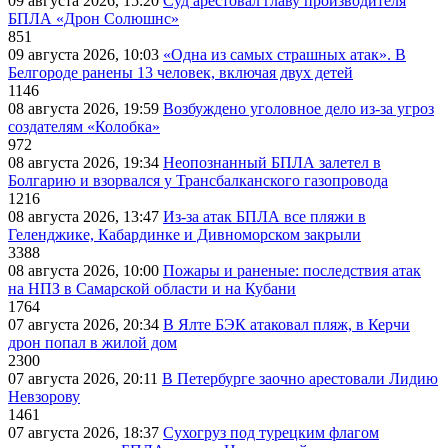
09 августа 2026, 15:20
Суд арестовал главу производителя
БПЛА «Дрон Солюшнс»
851
09 августа 2026, 10:03
«Одна из самых страшных атак». В
Белгороде ранены 13 человек, включая двух детей
1146
08 августа 2026, 19:59
Возбуждено уголовное дело из-за угроз
создателям «Колобка»
972
08 августа 2026, 19:34
Неопознанный БПЛА залетел в
Болгарию и взорвался у Трансбалканского газопровода
1216
08 августа 2026, 13:47
Из-за атак БПЛА все пляжи в
Геленджике, Кабардинке и Дивноморском закрыли
3388
08 августа 2026, 10:00
Пожары и раненые: последствия атак
на НПЗ в Самарской области и на Кубани
1764
07 августа 2026, 20:34
В Ялте БЭК атаковал пляж, в Керчи
дрон попал в жилой дом
2300
07 августа 2026, 20:11
В Петербурге заочно арестовали Лидию
Невзорову
1461
07 августа 2026, 18:37
Сухогруз под турецким флагом