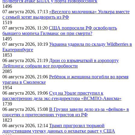
подвергся атаке БПЛА у порта Новороссийск
1496
07 августа 2026, 17:13
«Веселого молочника» Уолкера вместе
с семьей хотят выдворить из РФ
1519
07 августа 2026, 11:20
США попросили РФ освободить
бывшего морпеха Гилмана: он при смерти?
1495
07 августа 2026, 10:19
Украина ударила по складу Wildberries в
Екатеринбурге
1853
06 августа 2026, 21:19
Дрон со взрывчаткой в аэропорту
Лейпцига: собрали все подробности
2085
06 августа 2026, 21:06
Ребёнок и женщина погибли во время
урагана в Смоленске
1954
06 августа 2026, 19:06
Суд на Урале приступил к
рассмотрению дела экс-гендиректора «ВСМПО-Ависма»
1739
06 августа 2026, 15:08
В Грузии завели дело из-за «фейков» в
соцсетях о притеснениях туристов из РФ
1823
06 августа 2026, 12:14
Трамп пригрозил тюрьмой
допустившим утечку данных о нехватке ракет у США