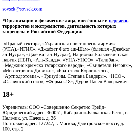
sovsek@sovsek.com
*Организации и физические лица, внесённные в
перечень
террористов и экстремистов, деятельность которых
запрещена в Российской Федерации:
«Правый сектор», «Украинская повстанческая армия»
(УПА),«ИГИЛ», «Джабхат Фатх аш-Шам» (бывшая «Джабхат
ан-Нусра», «Джебхат ан-Нусра»), Национал-Большевистская
партия (НБП), «Аль-Каида», «УНА-УНСО», «Талибан»,
«Меджлис крымско-татарского народа», «Свидетели Иеговы»,
«Мизантропик Дивижн», «Братство» Корчинского,
«Артподготовка», «Тризуб им. Степана Бандеры», «НСО»,
«Славянский союз», «Формат-18», Дуров Павел Валерьевич.
18+
Учредитель: ООО «Совершенно Секретно Трейд».
Юридический адрес: 360051, Кабардино-Балкарская Респ., г.
Нальчик, ул. Пачева, д. 36
Почтовый адрес: 127247, г. Москва, Дмитровское шоссе, д.
100, стр. 2