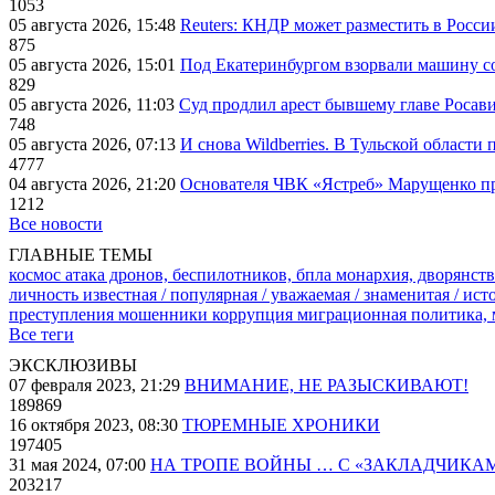
1053
05 августа 2026, 15:48
Reuters: КНДР может разместить в Росси
875
05 августа 2026, 15:01
Под Екатеринбургом взорвали машину со
829
05 августа 2026, 11:03
Суд продлил арест бывшему главе Росав
748
05 августа 2026, 07:13
И снова Wildberries. В Тульской области
4777
04 августа 2026, 21:20
Основателя ЧВК «Ястреб» Марущенко пр
1212
Все новости
ГЛАВНЫЕ ТЕМЫ
космос
атака дронов, беспилотников, бпла
монархия, дворянств
личность известная / популярная / уважаемая / знаменитая / ис
преступления
мошенники
коррупция
миграционная политика,
Все теги
ЭКСКЛЮЗИВЫ
07 февраля 2023, 21:29
ВНИМАНИЕ, НЕ РАЗЫСКИВАЮТ!
189869
16 октября 2023, 08:30
ТЮРЕМНЫЕ ХРОНИКИ
197405
31 мая 2024, 07:00
НА ТРОПЕ ВОЙНЫ … С «ЗАКЛАДЧИКА
203217