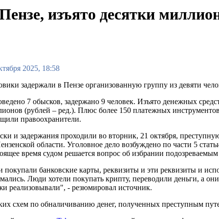
Пензе, изъято десятки миллио
ктября 2025, 18:58
вики задержали в Пензе организованную группу из девяти челов
ведено 7 обысков, задержано 9 человек. Изъято денежных средс
ионов (рублей – ред.). Плюс более 150 платежных инструментов,
бщили правоохранители.
ки и задержания проходили во вторник, 21 октября, преступну
ензенской области. Уголовное дело возбуждено по части 5 стат
оящее время судом решается вопрос об избрании подозреваемым
 покупали банковские карты, реквизиты и эти реквизиты и ис
мались. Люди хотели покупать крипту, переводили деньги, а они
жи реализовывали", - резюмировал источник.
их схем по обналичиванию денег, полученных преступным путе