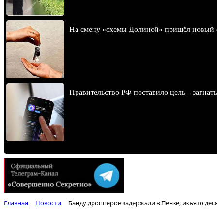
На смену «схемы Долиной» пришёл новый 
Правительство РФ поставило цель – загнать
Главная
Новости
Банду дропперов задержали в Пензе, изъято де