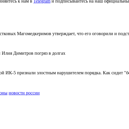
иняйтесь к нам в
Telegram
и подписывайтесь на наш официальны
тковых Магомедкеримов утверждает, что его оговорили и подс
 Илия Димитров погряз в долгах
 ИК-5 признали злостным нарушителем порядка. Как сидит "бо
ионы
новости россии