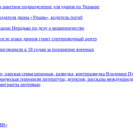
и ракетное подразделение для ударов по Украине
здателя дрона «Упырь», водитель погиб
иации Нерадько по делу о мошенничестве
 после атаки дронов горит сортировочный центр
иговорили к 18 годам за похищение военных
о, царская семья
шпионаж, разведка, контрразведка
Владимир П
торическая
терроризм
литература, детектив, рассказы
международ
 мигранты
интервью
МИ»