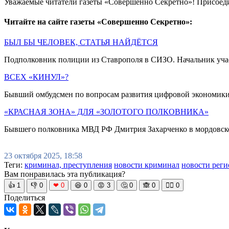
Уважаемые читатели газеты «Совершенно Секретно»! Присоед
Читайте на сайте газеты «Совершенно Секретно»:
БЫЛ БЫ ЧЕЛОВЕК, СТАТЬЯ НАЙДЁТСЯ
Подполковник полиции из Ставрополя в СИЗО. Начальник учас
ВСЕХ «КИНУЛ»?
Бывший омбудсмен по вопросам развития цифровой экономики
«КРАСНАЯ ЗОНА» ДЛЯ «ЗОЛОТОГО ПОЛКОВНИКА»
Бывшего полковника МВД РФ Дмитрия Захарченко в мордовской
23 октября 2025, 18:58
Теги:
криминал, преступления
новости криминал
новости рег
Вам понравилась эта публикация?
👍
1
👎
0
❤
0
😆
0
😡
3
🤔
0
🙈
0
🧘‍♀️
0
Поделиться