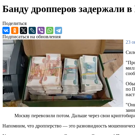
Банду дропперов задержали в 
Поделиться
Подписаться на обновления
23 о
Сило
"Про
милл
соо
Обыс
по П
наст
"Они
зани
Москву перевозили потом. Дальше через свои криптобир
Напомним, что дропперство — это разновидность мошенническ