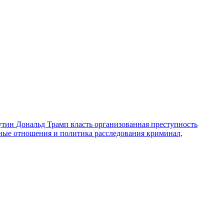
утин
Дональд Трамп
власть
организованная преступность
ные отношения и политика
расследования
криминал,