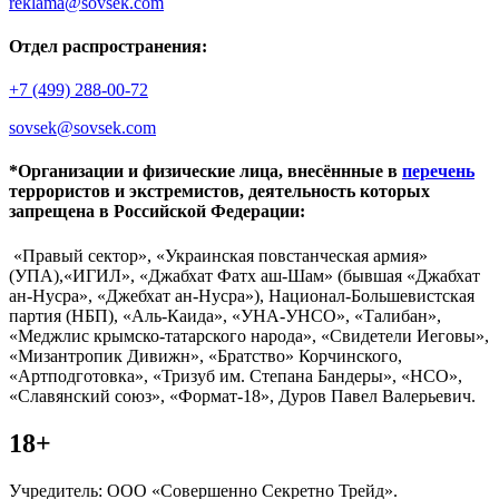
reklama@sovsek.com
Отдел распространения:
+7 (499) 288-00-72
sovsek@sovsek.com
*Организации и физические лица, внесённные в
перечень
террористов и экстремистов, деятельность которых
запрещена в Российской Федерации:
«Правый сектор», «Украинская повстанческая армия»
(УПА),«ИГИЛ», «Джабхат Фатх аш-Шам» (бывшая «Джабхат
ан-Нусра», «Джебхат ан-Нусра»), Национал-Большевистская
партия (НБП), «Аль-Каида», «УНА-УНСО», «Талибан»,
«Меджлис крымско-татарского народа», «Свидетели Иеговы»,
«Мизантропик Дивижн», «Братство» Корчинского,
«Артподготовка», «Тризуб им. Степана Бандеры», «НСО»,
«Славянский союз», «Формат-18», Дуров Павел Валерьевич.
18+
Учредитель: ООО «Совершенно Секретно Трейд».