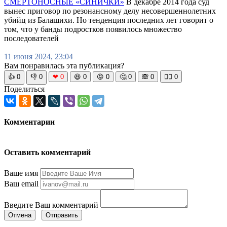
СМЕРТОНОСНЫЕ «СИНИЧКИ»
В декабре 2014 года суд
вынес приговор по резонансному делу несовершеннолетних
убийц из Балашихи. Но тенденция последних лет говорит о
том, что у банды подростков появилось множество
последователей
11 июня 2024, 23:04
Вам понравилась эта публикация?
👍
0
👎
0
❤
0
😆
0
😡
0
🤔
0
🙈
0
🧘‍♀️
0
Поделиться
Комментарии
Оставить комментарий
Ваше имя
Ваш email
Введите Ваш комментарий
Отмена
Отправить