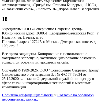
«Мизантропик Дивижн», «Братство» Корчинского,
«Артподготовка», «Тризуб им. Степана Бандеры», «НСО»,
«Славянский союз», «Формат-18», Дуров Павел Валерьевич.
18+
Учредитель: ООО «Совершенно Секретно Трейд».
Юридический адрес: 360051, Кабардино-Балкарская Респ., г.
Нальчик, ул. Пачева, д. 36
Почтовый адрес: 127247, г. Москва, Дмитровское шоссе, д.
100, стр. 2
Все права защищены. Копирование и использование
материалов запрещено, частичное цитирование возможно
только при условии гиперссылки на сайт.
Copyright © 1989-2026. ООО "Совершенно Секретно Трейд".
Свидетельство о регистрации ЭЛ № ФС 77-79634 от
25.12.2020 г., выдано Федеральной службой по надзору в
сфере связи, информационных технологий и массовых
коммуникаций.
Политика конфиценциальности
и
Согласие на обработку
персональных данных