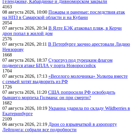
Геленджике, Кабардинке и Дивноморском закрыли
4163
08 августа 2026, 10:00
Пожары и раненые: последствия атак
на НПЗ в Самарской области и на Кубани
2054
07 августа 2026, 20:34
В Ялте БЭК атаковал пляж, в Керчи
дрон попал в жилой дом
2576
07 августа 2026, 20:11
В Петербурге заочно арестовали Лидию
Невзорову
1668
07 августа 2026, 18:37
Сухогруз под турецким флагом
подвергся атаке БПЛА у порта Новороссийск
1704
07 августа 2026, 17:13
«Веселого молочника» Уолкера вместе
с семьей хотят выдворить из РФ
1726
07 августа 2026, 11:20
США попросили РФ освободить
бывшего морпеха Гилмана: он при смерти?
1682
07 августа 2026, 10:19
Украина ударила по складу Wildberries в
Екатеринбурге
2109
06 августа 2026, 21:19
Дрон со взрывчаткой в аэропорту
Лейпцига: собрали все подробности