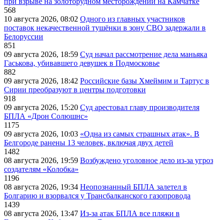
при взрыве на золоторудном месторождении на Камчатке
568
10 августа 2026, 08:02
Одного из главных участников
поставок некачественной тушёнки в зону СВО задержали в
Белоруссии
851
09 августа 2026, 18:59
Суд начал рассмотрение дела маньяка
Гаськова, убивавшего девушек в Подмосковье
882
09 августа 2026, 18:42
Российские базы Хмеймим и Тартус в
Сирии преобразуют в центры подготовки
918
09 августа 2026, 15:20
Суд арестовал главу производителя
БПЛА «Дрон Солюшнс»
1175
09 августа 2026, 10:03
«Одна из самых страшных атак». В
Белгороде ранены 13 человек, включая двух детей
1482
08 августа 2026, 19:59
Возбуждено уголовное дело из-за угроз
создателям «Колобка»
1196
08 августа 2026, 19:34
Неопознанный БПЛА залетел в
Болгарию и взорвался у Трансбалканского газопровода
1439
08 августа 2026, 13:47
Из-за атак БПЛА все пляжи в