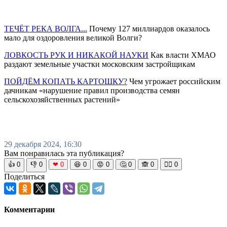
ТЕЧЁТ РЕКА ВОЛГА...
Почему 127 миллиардов оказалось
мало для оздоровления великой Волги?
ЛОВКОСТЬ РУК И НИКАКОЙ НАУКИ
Как власти ХМАО
раздают земельные участки московским застройщикам
ПОЙДЁМ КОПАТЬ КАРТОШКУ?
Чем угрожает российским
дачникам «нарушение правил производства семян
сельскохозяйственных растений»
29 декабря 2024, 16:30
Вам понравилась эта публикация?
👍
0
👎
0
❤
0
😆
0
😡
0
🤔
0
🙈
0
🧘‍♀️
0
Поделиться
Комментарии