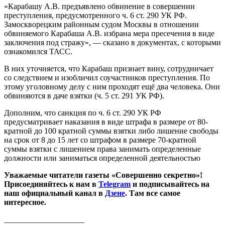
«Карабашу А.В. предъявлено обвинение в совершении
преступления, предусмотренного ч. 6 ст. 290 УК РФ.
Замоскворецким районным судом Москвы в отношении
обвиняемого Карабаша А.В. избрана мера пресечения в виде
заключения под стражу», — сказано в документах, с которыми
ознакомился ТАСС.
В них уточняется, что Карабаш признает вину, сотрудничает
со следствием и изобличил соучастников преступления. По
этому уголовному делу с ним проходят ещё два человека. Они
обвиняются в даче взятки (ч. 5 ст. 291 УК РФ).
Дополним, что санкция по ч. 6 ст. 290 УК РФ
предусматривает наказания в виде штрафа в размере от 80-
кратной до 100 кратной суммы взятки либо лишение свободы
на срок от 8 до 15 лет со штрафом в размере 70-кратной
суммы взятки с лишением права занимать определенные
должности или заниматься определенной деятельностью
Уважаемые читатели газеты «Совершенно секретно»!
Присоединяйтесь к нам в
Telegram
и подписывайтесь на
наш официальный канал в
Дзене
. Там все самое
интересное.
____________________