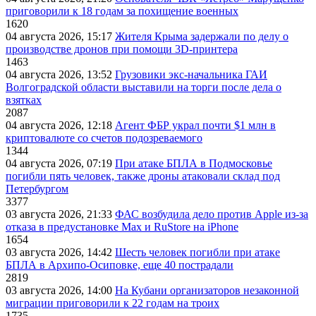
приговорили к 18 годам за похищение военных
1620
04 августа 2026, 15:17
Жителя Крыма задержали по делу о
производстве дронов при помощи 3D‑принтера
1463
04 августа 2026, 13:52
Грузовики экс-начальника ГАИ
Волгоградской области выставили на торги после дела о
взятках
2087
04 августа 2026, 12:18
Агент ФБР украл почти $1 млн в
криптовалюте со счетов подозреваемого
1344
04 августа 2026, 07:19
При атаке БПЛА в Подмосковье
погибли пять человек, также дроны атаковали склад под
Петербургом
3377
03 августа 2026, 21:33
ФАС возбудила дело против Apple из-за
отказа в предустановке Max и RuStore на iPhone
1654
03 августа 2026, 14:42
Шесть человек погибли при атаке
БПЛА в Архипо-Осиповке, еще 40 пострадали
2819
03 августа 2026, 14:00
На Кубани организаторов незаконной
миграции приговорили к 22 годам на троих
1735