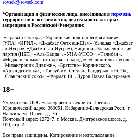
sovsek@sovsek.com
*Организации и физические лица, внесённные в
перечень
террористов и экстремистов, деятельность которых
запрещена в Российской Федерации:
«Правый сектор», «Украинская повстанческая армия»
(УПА),«ИГИЛ», «Джабхат Фатх аш-Шам» (бывшая «Джабхат
ан-Нусра», «Джебхат ан-Нусра»), Национал-Большевистская
партия (НБП), «Аль-Каида», «УНА-УНСО», «Талибан»,
«Меджлис крымско-татарского народа», «Свидетели Иеговы»,
«Мизантропик Дивижн», «Братство» Корчинского,
«Артподготовка», «Тризуб им. Степана Бандеры», «НСО»,
«Славянский союз», «Формат-18», Дуров Павел Валерьевич.
18+
Учредитель: ООО «Совершенно Секретно Трейд».
Юридический адрес: 360051, Кабардино-Балкарская Респ., г.
Нальчик, ул. Пачева, д. 36
Почтовый адрес: 127247, г. Москва, Дмитровское шоссе, д.
100, стр. 2
Все права защищены. Копирование и использование