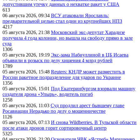
допустившим утечку данных о нехватке ракет у США
613
06 августа 2026, 09:34
ВСУ атаковали Ярославль:
предварительной целью стал один из крупнейших НПЗ
4217
05 августа 2026, 21:38
Московский экс-депутат Харадизе
получила 4 года колонии, но вышла на свободу прямо в зале
суда
1306
05 августа 2026, 19:19
Экс-зама Набиуллиной в ЦБ Исаева
объявили в розыск по делу хищения 4 млрд рублей
1789
05 августа 2026, 15:48
Reuters: КНДР может разместить в
России ракетное подразделение для ударов по Украине
1356
05 августа 2026, 15:01
Под Екатеринбургом взорвали машину
создателя дрона «Упырь», водитель погиб
1258
05 августа 2026, 11:03
Суд продлил арест бывшему главе
Росавиации Нерадько по делу о мошенничестве
1126
05 августа 2026, 07:13
И снова Wildberries. В Тульской области
после атаки дронов горит сортировочный центр
5325
04 августа 2026, 21:20
Основателя ЧВК «Ястреб» Марущенко