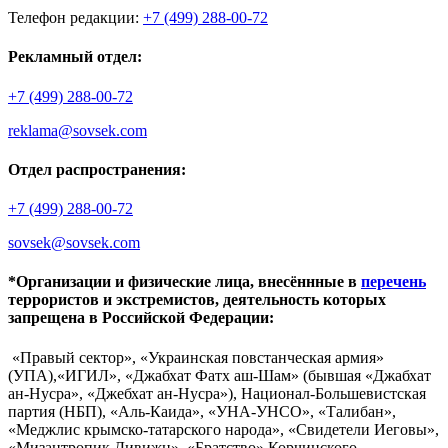
Телефон редакции:
+7 (499) 288-00-72
Рекламный отдел:
+7 (499) 288-00-72
reklama@sovsek.com
Отдел распространения:
+7 (499) 288-00-72
sovsek@sovsek.com
*Организации и физические лица, внесённные в
перечень
террористов и экстремистов, деятельность которых
запрещена в Российской Федерации:
«Правый сектор», «Украинская повстанческая армия»
(УПА),«ИГИЛ», «Джабхат Фатх аш-Шам» (бывшая «Джабхат
ан-Нусра», «Джебхат ан-Нусра»), Национал-Большевистская
партия (НБП), «Аль-Каида», «УНА-УНСО», «Талибан»,
«Меджлис крымско-татарского народа», «Свидетели Иеговы»,
«Мизантропик Дивижн», «Братство» Корчинского,