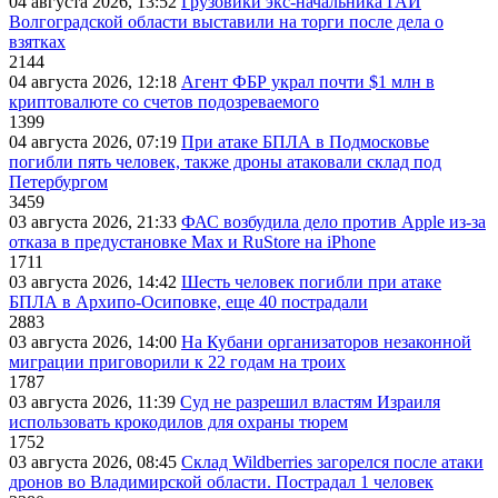
04 августа 2026, 13:52
Грузовики экс-начальника ГАИ
Волгоградской области выставили на торги после дела о
взятках
2144
04 августа 2026, 12:18
Агент ФБР украл почти $1 млн в
криптовалюте со счетов подозреваемого
1399
04 августа 2026, 07:19
При атаке БПЛА в Подмосковье
погибли пять человек, также дроны атаковали склад под
Петербургом
3459
03 августа 2026, 21:33
ФАС возбудила дело против Apple из-за
отказа в предустановке Max и RuStore на iPhone
1711
03 августа 2026, 14:42
Шесть человек погибли при атаке
БПЛА в Архипо-Осиповке, еще 40 пострадали
2883
03 августа 2026, 14:00
На Кубани организаторов незаконной
миграции приговорили к 22 годам на троих
1787
03 августа 2026, 11:39
Суд не разрешил властям Израиля
использовать крокодилов для охраны тюрем
1752
03 августа 2026, 08:45
Склад Wildberries загорелся после атаки
дронов во Владимирской области. Пострадал 1 человек