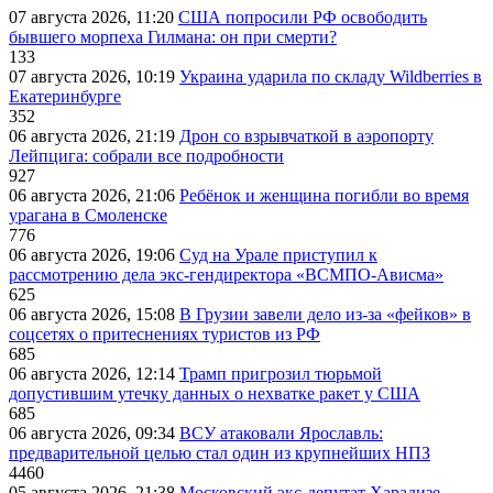
07 августа 2026, 11:20
США попросили РФ освободить
бывшего морпеха Гилмана: он при смерти?
133
07 августа 2026, 10:19
Украина ударила по складу Wildberries в
Екатеринбурге
352
06 августа 2026, 21:19
Дрон со взрывчаткой в аэропорту
Лейпцига: собрали все подробности
927
06 августа 2026, 21:06
Ребёнок и женщина погибли во время
урагана в Смоленске
776
06 августа 2026, 19:06
Суд на Урале приступил к
рассмотрению дела экс-гендиректора «ВСМПО-Ависма»
625
06 августа 2026, 15:08
В Грузии завели дело из-за «фейков» в
соцсетях о притеснениях туристов из РФ
685
06 августа 2026, 12:14
Трамп пригрозил тюрьмой
допустившим утечку данных о нехватке ракет у США
685
06 августа 2026, 09:34
ВСУ атаковали Ярославль:
предварительной целью стал один из крупнейших НПЗ
4460
05 августа 2026, 21:38
Московский экс-депутат Харадизе