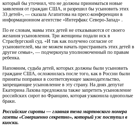
который бы уточнил, что не должны приниматься новые
заявления от граждан США, и разрешил бы усыновить этих
33 детей», — сказала Агапитова на пресс-конференции в
информационном агентстве «Интерфакс Северо-Запад» .
По ее словам, мамы этих детей не отказываются от своего
желания усыновления. Три женщины подали иск в
Страсбургский суд. «И так как получено согласие от
усыновителей, мы не можем начать пристраивать этих детей в
другие семьи», — подчеркнула уполномоченный по правам
ребенка.
Напомним, судьба детей, которых должны были усыновить
граждане США, осложнилась после того, как в России были
приняты поправки в соответсвующее законодательство,
запрещающие усыновление в эту страну. На днях депутат
Екатерина Лахова предложила также запретить усыновление
российских сирот во Францию, которая узаконила однополые
браки.
Российские сироты — главная тема мартовского номера
газеты «Совершенно секретно», который уж поступил в
киоски.