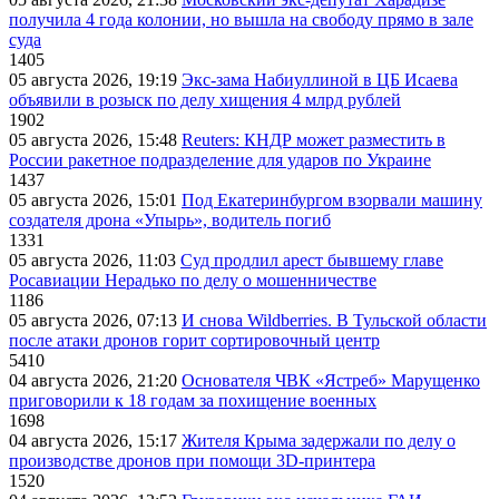
получила 4 года колонии, но вышла на свободу прямо в зале
суда
1405
05 августа 2026, 19:19
Экс-зама Набиуллиной в ЦБ Исаева
объявили в розыск по делу хищения 4 млрд рублей
1902
05 августа 2026, 15:48
Reuters: КНДР может разместить в
России ракетное подразделение для ударов по Украине
1437
05 августа 2026, 15:01
Под Екатеринбургом взорвали машину
создателя дрона «Упырь», водитель погиб
1331
05 августа 2026, 11:03
Суд продлил арест бывшему главе
Росавиации Нерадько по делу о мошенничестве
1186
05 августа 2026, 07:13
И снова Wildberries. В Тульской области
после атаки дронов горит сортировочный центр
5410
04 августа 2026, 21:20
Основателя ЧВК «Ястреб» Марущенко
приговорили к 18 годам за похищение военных
1698
04 августа 2026, 15:17
Жителя Крыма задержали по делу о
производстве дронов при помощи 3D‑принтера
1520