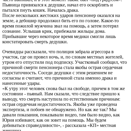
Пьяница привязался к дедушке, начал его оскорблять и
пытался пнуть кошек. Началась драка.
После нескольких жестоких ударов пенсионер оказался на
земле, а дебошир продолжил бить его по голове. Какое-то
время пожилой мужчина звал на помощь, а затем потерял
сознание. Услышав крик, прибежали жильцы дома.
Прибывшие через некоторое время медики смогли лишь
констатировать смерть дедушки.
Очевидцы рассказали, что полиция забрала агрессора в
участок, где он провел ночь, и, по словам местных жителей,
утром его отпустили под подписку. Участковый сообщил, что
причиной смерти пенсионера стала якобы острая сердечная
недостаточность. Соседи дедушки с этим решением не
согласны и считают, что причиной стала именно драка и
нанесенные удары.
«К утру этот человек снова был на свободе, причем в том же
состоянии - пьяный. Нам сказали, что следствие пришло к
выводу, что смерть наступила по естественным причинам:
острая сердечная недостаточность. Якобы уже проведена
экспертиза, и побоев не обнаружено. Но как же так? Мы
давали показания, показывали видео, там было видно, как
Юрия избивают, как он зовет на помощь. Мы будем
добиваться справедливости», - рассказала «КП» местная
женщина.