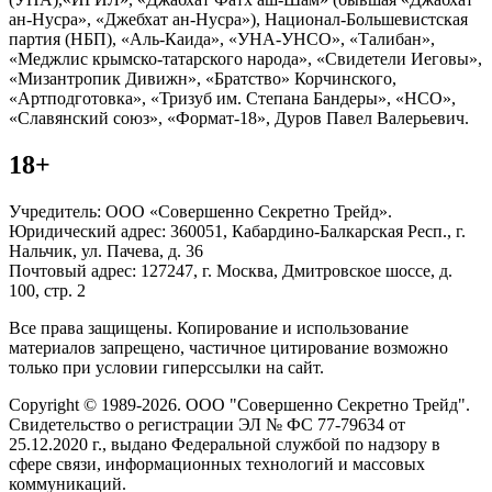
ан-Нусра», «Джебхат ан-Нусра»), Национал-Большевистская
партия (НБП), «Аль-Каида», «УНА-УНСО», «Талибан»,
«Меджлис крымско-татарского народа», «Свидетели Иеговы»,
«Мизантропик Дивижн», «Братство» Корчинского,
«Артподготовка», «Тризуб им. Степана Бандеры», «НСО»,
«Славянский союз», «Формат-18», Дуров Павел Валерьевич.
18+
Учредитель: ООО «Совершенно Секретно Трейд».
Юридический адрес: 360051, Кабардино-Балкарская Респ., г.
Нальчик, ул. Пачева, д. 36
Почтовый адрес: 127247, г. Москва, Дмитровское шоссе, д.
100, стр. 2
Все права защищены. Копирование и использование
материалов запрещено, частичное цитирование возможно
только при условии гиперссылки на сайт.
Copyright © 1989-2026. ООО "Совершенно Секретно Трейд".
Свидетельство о регистрации ЭЛ № ФС 77-79634 от
25.12.2020 г., выдано Федеральной службой по надзору в
сфере связи, информационных технологий и массовых
коммуникаций.