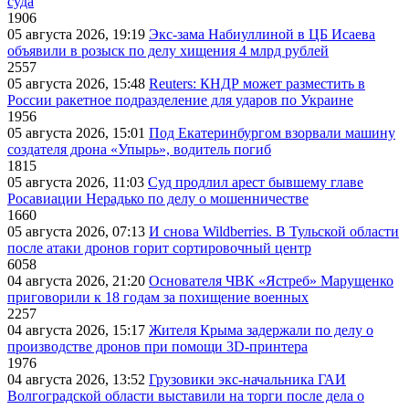
суда
1906
05 августа 2026, 19:19
Экс-зама Набиуллиной в ЦБ Исаева
объявили в розыск по делу хищения 4 млрд рублей
2557
05 августа 2026, 15:48
Reuters: КНДР может разместить в
России ракетное подразделение для ударов по Украине
1956
05 августа 2026, 15:01
Под Екатеринбургом взорвали машину
создателя дрона «Упырь», водитель погиб
1815
05 августа 2026, 11:03
Суд продлил арест бывшему главе
Росавиации Нерадько по делу о мошенничестве
1660
05 августа 2026, 07:13
И снова Wildberries. В Тульской области
после атаки дронов горит сортировочный центр
6058
04 августа 2026, 21:20
Основателя ЧВК «Ястреб» Марущенко
приговорили к 18 годам за похищение военных
2257
04 августа 2026, 15:17
Жителя Крыма задержали по делу о
производстве дронов при помощи 3D‑принтера
1976
04 августа 2026, 13:52
Грузовики экс-начальника ГАИ
Волгоградской области выставили на торги после дела о