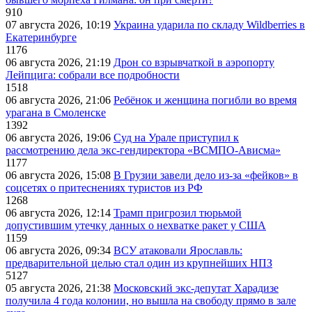
910
07 августа 2026, 10:19
Украина ударила по складу Wildberries в
Екатеринбурге
1176
06 августа 2026, 21:19
Дрон со взрывчаткой в аэропорту
Лейпцига: собрали все подробности
1518
06 августа 2026, 21:06
Ребёнок и женщина погибли во время
урагана в Смоленске
1392
06 августа 2026, 19:06
Суд на Урале приступил к
рассмотрению дела экс-гендиректора «ВСМПО-Ависма»
1177
06 августа 2026, 15:08
В Грузии завели дело из-за «фейков» в
соцсетях о притеснениях туристов из РФ
1268
06 августа 2026, 12:14
Трамп пригрозил тюрьмой
допустившим утечку данных о нехватке ракет у США
1159
06 августа 2026, 09:34
ВСУ атаковали Ярославль:
предварительной целью стал один из крупнейших НПЗ
5127
05 августа 2026, 21:38
Московский экс-депутат Харадизе
получила 4 года колонии, но вышла на свободу прямо в зале