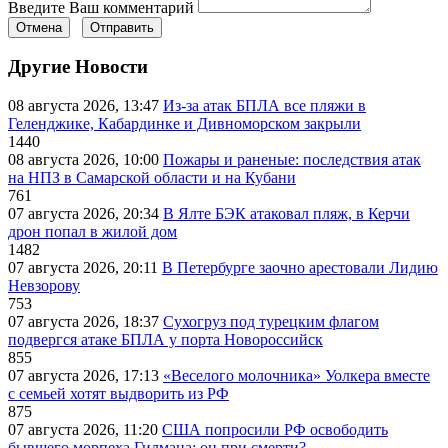
Введите Ваш комментарий
Отмена
Отправить
Другие Новости
08 августа 2026, 13:47
Из-за атак БПЛА все пляжи в
Геленджике, Кабардинке и Дивноморском закрыли
1440
08 августа 2026, 10:00
Пожары и раненые: последствия атак
на НПЗ в Самарской области и на Кубани
761
07 августа 2026, 20:34
В Ялте БЭК атаковал пляж, в Керчи
дрон попал в жилой дом
1482
07 августа 2026, 20:11
В Петербурге заочно арестовали Лидию
Невзорову
753
07 августа 2026, 18:37
Сухогруз под турецким флагом
подвергся атаке БПЛА у порта Новороссийск
855
07 августа 2026, 17:13
«Веселого молочника» Уолкера вместе
с семьей хотят выдворить из РФ
875
07 августа 2026, 11:20
США попросили РФ освободить
бывшего морпеха Гилмана: он при смерти?