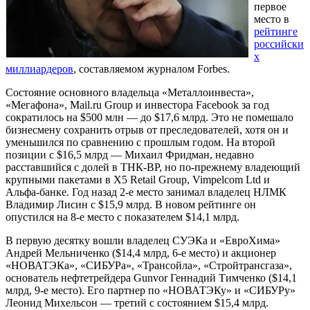
первое
место в
рейтинге
российски
х
миллиардеров
, составляемом журналом Forbes.
Состояние основного владельца «Металлоинвеста»,
«Мегафона», Mail.ru Group и инвестора Facebook за год
сократилось на $500 млн — до $17,6 млрд. Это не помешало
бизнесмену сохранить отрыв от преследователей, хотя он и
уменьшился по сравнению с прошлым годом. На второй
позиции с $16,5 млрд — Михаил Фридман, недавно
расставшийся с долей в ТНК-BP, но по-прежнему владеющий
крупными пакетами в X5 Retail Group, Vimpelcom Ltd и
Альфа-банке. Год назад 2-е место занимал владелец НЛМК
Владимир Лисин с $15,9 млрд. В новом рейтинге он
опустился на 8-е место с показателем $14,1 млрд.
В первую десятку вошли владелец СУЭКа и «ЕвроХима»
Андрей Мельниченко ($14,4 млрд, 6-е место) и акционер
«НОВАТЭКа», «СИБУРа», «Трансойла», «Стройтрансгаза»,
основатель нефтетрейдера Gunvor Геннадий Тимченко ($14,1
млрд, 9-е место). Его партнер по «НОВАТЭКу» и «СИБУРу»
Леонид Михельсон — третий с состоянием $15,4 млрд.