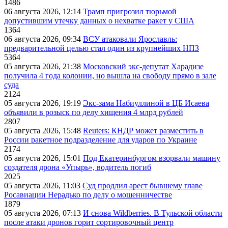
1486
06 августа 2026, 12:14
Трамп пригрозил тюрьмой
допустившим утечку данных о нехватке ракет у США
1364
06 августа 2026, 09:34
ВСУ атаковали Ярославль:
предварительной целью стал один из крупнейших НПЗ
5364
05 августа 2026, 21:38
Московский экс-депутат Харадизе
получила 4 года колонии, но вышла на свободу прямо в зале
суда
2124
05 августа 2026, 19:19
Экс-зама Набиуллиной в ЦБ Исаева
объявили в розыск по делу хищения 4 млрд рублей
2807
05 августа 2026, 15:48
Reuters: КНДР может разместить в
России ракетное подразделение для ударов по Украине
2174
05 августа 2026, 15:01
Под Екатеринбургом взорвали машину
создателя дрона «Упырь», водитель погиб
2025
05 августа 2026, 11:03
Суд продлил арест бывшему главе
Росавиации Нерадько по делу о мошенничестве
1879
05 августа 2026, 07:13
И снова Wildberries. В Тульской области
после атаки дронов горит сортировочный центр