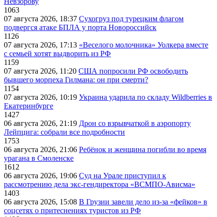
Невзорову
1063
07 августа 2026, 18:37
Сухогруз под турецким флагом
подвергся атаке БПЛА у порта Новороссийск
1126
07 августа 2026, 17:13
«Веселого молочника» Уолкера вместе
с семьей хотят выдворить из РФ
1159
07 августа 2026, 11:20
США попросили РФ освободить
бывшего морпеха Гилмана: он при смерти?
1154
07 августа 2026, 10:19
Украина ударила по складу Wildberries в
Екатеринбурге
1427
06 августа 2026, 21:19
Дрон со взрывчаткой в аэропорту
Лейпцига: собрали все подробности
1753
06 августа 2026, 21:06
Ребёнок и женщина погибли во время
урагана в Смоленске
1612
06 августа 2026, 19:06
Суд на Урале приступил к
рассмотрению дела экс-гендиректора «ВСМПО-Ависма»
1403
06 августа 2026, 15:08
В Грузии завели дело из-за «фейков» в
соцсетях о притеснениях туристов из РФ