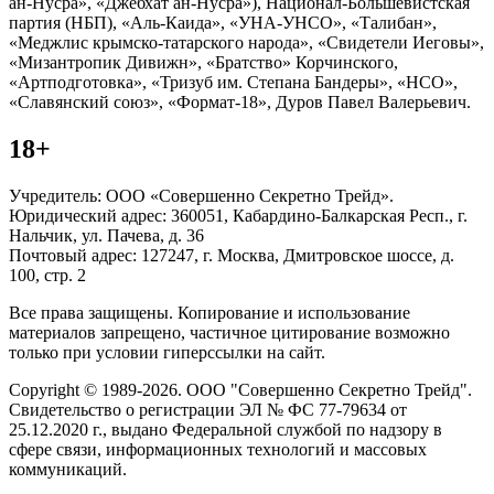
ан-Нусра», «Джебхат ан-Нусра»), Национал-Большевистская
партия (НБП), «Аль-Каида», «УНА-УНСО», «Талибан»,
«Меджлис крымско-татарского народа», «Свидетели Иеговы»,
«Мизантропик Дивижн», «Братство» Корчинского,
«Артподготовка», «Тризуб им. Степана Бандеры», «НСО»,
«Славянский союз», «Формат-18», Дуров Павел Валерьевич.
18+
Учредитель: ООО «Совершенно Секретно Трейд».
Юридический адрес: 360051, Кабардино-Балкарская Респ., г.
Нальчик, ул. Пачева, д. 36
Почтовый адрес: 127247, г. Москва, Дмитровское шоссе, д.
100, стр. 2
Все права защищены. Копирование и использование
материалов запрещено, частичное цитирование возможно
только при условии гиперссылки на сайт.
Copyright © 1989-2026. ООО "Совершенно Секретно Трейд".
Свидетельство о регистрации ЭЛ № ФС 77-79634 от
25.12.2020 г., выдано Федеральной службой по надзору в
сфере связи, информационных технологий и массовых
коммуникаций.