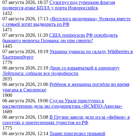
07 августа 2026, 18:37
Сухогруз под турецким флагом
подвергся атаке БПЛА у порта Новороссийск
1432
07 августа 2026, 17:13
«Веселого молочника» Уолкера вместе
с семьей хотят выдворить из РФ
1471
07 августа 2026, 11:20
США попросили РФ освободить
бывшего морпеха Гилмана: он при смерти?
1445
07 августа 2026, 10:19
Украина ударила по складу Wildberries в
Екатеринбурге
1779
06 августа 2026, 21:19
Дрон со взрывчаткой в аэропорту
Лейпцига: собрали все подробности
2035
06 августа 2026, 21:06
Ребёнок и женщина погибли во время
урагана в Смоленске
1900
06 августа 2026, 19:06
Суд на Урале приступил к
рассмотрению дела экс-гендиректора «ВСМПО-Ависма»
1689
06 августа 2026, 15:08
В Грузии завели дело из-за «фейков» в
соцсетях о притеснениях туристов из РФ
1775
06 августа 2026, 12:14
Трамп пригрозил тюрьмой