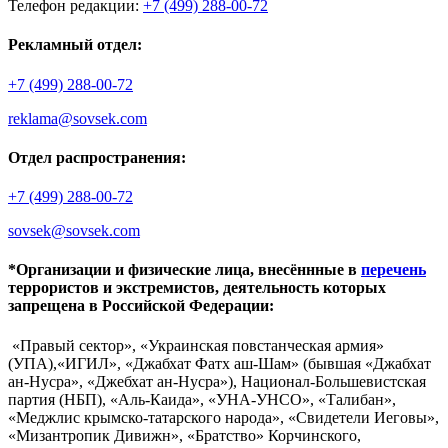
Телефон редакции:
+7 (499) 288-00-72
Рекламный отдел:
+7 (499) 288-00-72
reklama@sovsek.com
Отдел распространения:
+7 (499) 288-00-72
sovsek@sovsek.com
*Организации и физические лица, внесённные в
перечень
террористов и экстремистов, деятельность которых
запрещена в Российской Федерации:
«Правый сектор», «Украинская повстанческая армия»
(УПА),«ИГИЛ», «Джабхат Фатх аш-Шам» (бывшая «Джабхат
ан-Нусра», «Джебхат ан-Нусра»), Национал-Большевистская
партия (НБП), «Аль-Каида», «УНА-УНСО», «Талибан»,
«Меджлис крымско-татарского народа», «Свидетели Иеговы»,
«Мизантропик Дивижн», «Братство» Корчинского,