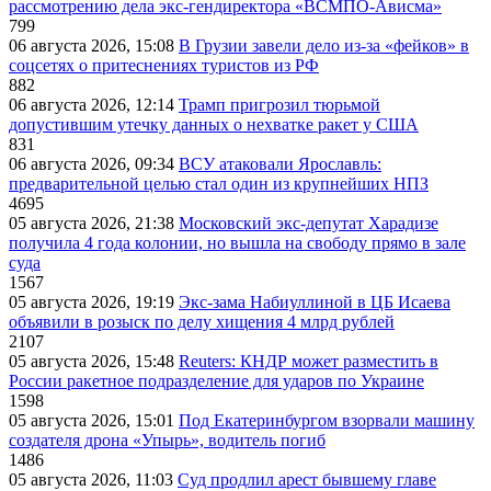
рассмотрению дела экс-гендиректора «ВСМПО-Ависма»
799
06 августа 2026, 15:08
В Грузии завели дело из-за «фейков» в
соцсетях о притеснениях туристов из РФ
882
06 августа 2026, 12:14
Трамп пригрозил тюрьмой
допустившим утечку данных о нехватке ракет у США
831
06 августа 2026, 09:34
ВСУ атаковали Ярославль:
предварительной целью стал один из крупнейших НПЗ
4695
05 августа 2026, 21:38
Московский экс-депутат Харадизе
получила 4 года колонии, но вышла на свободу прямо в зале
суда
1567
05 августа 2026, 19:19
Экс-зама Набиуллиной в ЦБ Исаева
объявили в розыск по делу хищения 4 млрд рублей
2107
05 августа 2026, 15:48
Reuters: КНДР может разместить в
России ракетное подразделение для ударов по Украине
1598
05 августа 2026, 15:01
Под Екатеринбургом взорвали машину
создателя дрона «Упырь», водитель погиб
1486
05 августа 2026, 11:03
Суд продлил арест бывшему главе