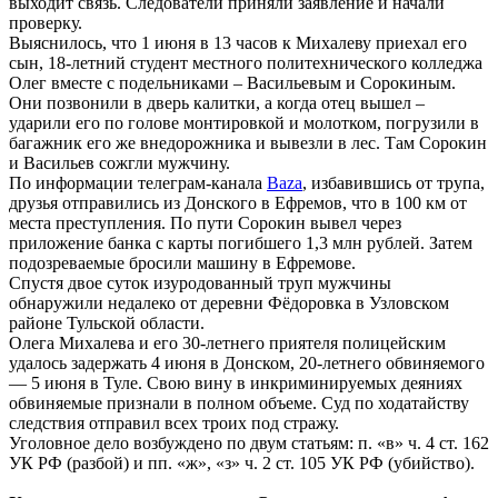
выходит связь. Следователи приняли заявление и начали
проверку.
Выяснилось, что 1 июня в 13 часов к Михалеву приехал его
сын, 18-летний студент местного политехнического колледжа
Олег вместе с подельниками – Васильевым и Сорокиным.
Они позвонили в дверь калитки, а когда отец вышел –
ударили его по голове монтировкой и молотком, погрузили в
багажник его же внедорожника и вывезли в лес. Там Сорокин
и Васильев сожгли мужчину.
По информации телеграм-канала
Baza
, избавившись от трупа,
друзья отправились из Донского в Ефремов, что в 100 км от
места преступления. По пути Сорокин вывел через
приложение банка с карты погибшего 1,3 млн рублей. Затем
подозреваемые бросили машину в Ефремове.
Спустя двое суток изуродованный труп мужчины
обнаружили недалеко от деревни Фёдоровка в Узловском
районе Тульской области.
Олега Михалева и его 30-летнего приятеля полицейским
удалось задержать 4 июня в Донском, 20-летнего обвиняемого
— 5 июня в Туле. Свою вину в инкриминируемых деяниях
обвиняемые признали в полном объеме. Суд по ходатайству
следствия отправил всех троих под стражу.
Уголовное дело возбуждено по двум статьям: п. «в» ч. 4 ст. 162
УК РФ (разбой) и пп. «ж», «з» ч. 2 ст. 105 УК РФ (убийство).