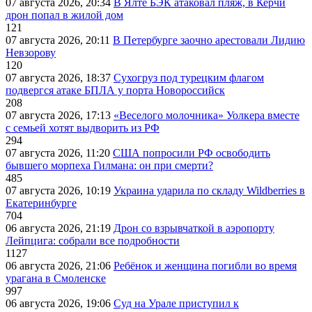
07 августа 2026, 20:34
В Ялте БЭК атаковал пляж, в Керчи
дрон попал в жилой дом
121
07 августа 2026, 20:11
В Петербурге заочно арестовали Лидию
Невзорову
120
07 августа 2026, 18:37
Сухогруз под турецким флагом
подвергся атаке БПЛА у порта Новороссийск
208
07 августа 2026, 17:13
«Веселого молочника» Уолкера вместе
с семьей хотят выдворить из РФ
294
07 августа 2026, 11:20
США попросили РФ освободить
бывшего морпеха Гилмана: он при смерти?
485
07 августа 2026, 10:19
Украина ударила по складу Wildberries в
Екатеринбурге
704
06 августа 2026, 21:19
Дрон со взрывчаткой в аэропорту
Лейпцига: собрали все подробности
1127
06 августа 2026, 21:06
Ребёнок и женщина погибли во время
урагана в Смоленске
997
06 августа 2026, 19:06
Суд на Урале приступил к