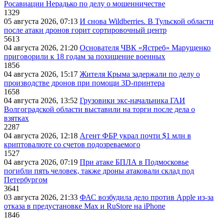
Росавиации Нерадько по делу о мошенничестве
1329
05 августа 2026, 07:13
И снова Wildberries. В Тульской области
после атаки дронов горит сортировочный центр
5613
04 августа 2026, 21:20
Основателя ЧВК «Ястреб» Марущенко
приговорили к 18 годам за похищение военных
1856
04 августа 2026, 15:17
Жителя Крыма задержали по делу о
производстве дронов при помощи 3D‑принтера
1658
04 августа 2026, 13:52
Грузовики экс-начальника ГАИ
Волгоградской области выставили на торги после дела о
взятках
2287
04 августа 2026, 12:18
Агент ФБР украл почти $1 млн в
криптовалюте со счетов подозреваемого
1527
04 августа 2026, 07:19
При атаке БПЛА в Подмосковье
погибли пять человек, также дроны атаковали склад под
Петербургом
3641
03 августа 2026, 21:33
ФАС возбудила дело против Apple из-за
отказа в предустановке Max и RuStore на iPhone
1846