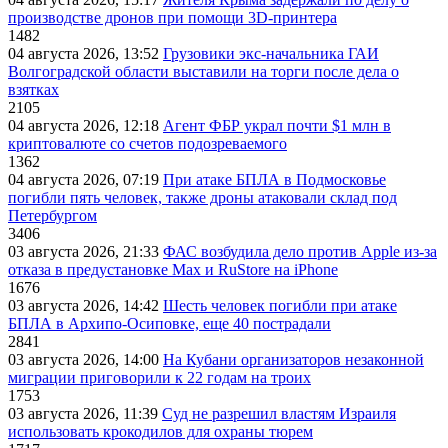
производстве дронов при помощи 3D‑принтера
1482
04 августа 2026, 13:52
Грузовики экс-начальника ГАИ
Волгоградской области выставили на торги после дела о
взятках
2105
04 августа 2026, 12:18
Агент ФБР украл почти $1 млн в
криптовалюте со счетов подозреваемого
1362
04 августа 2026, 07:19
При атаке БПЛА в Подмосковье
погибли пять человек, также дроны атаковали склад под
Петербургом
3406
03 августа 2026, 21:33
ФАС возбудила дело против Apple из-за
отказа в предустановке Max и RuStore на iPhone
1676
03 августа 2026, 14:42
Шесть человек погибли при атаке
БПЛА в Архипо-Осиповке, еще 40 пострадали
2841
03 августа 2026, 14:00
На Кубани организаторов незаконной
миграции приговорили к 22 годам на троих
1753
03 августа 2026, 11:39
Суд не разрешил властям Израиля
использовать крокодилов для охраны тюрем