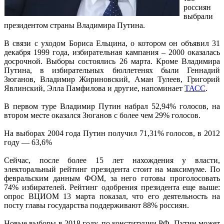
россиян
выбрали
президентом страны Владимира Путина.
В связи с уходом Бориса Ельцина, о котором он объявил 31
декабря 1999 года, избирательная кампания – 2000 оказалась
досрочной. Выборы состоялись 26 марта. Кроме Владимира
Путина, в избирательных бюллетенях были Геннадий
Зюганов, Владимир Жириновский, Аман Тулеев, Григорий
Явлинский, Элла Памфилова и другие, напоминает
ТАСС
.
В первом туре Владимир Путин набрал 52,94% голосов, на
втором месте оказался Зюганов с более чем 29% голосов.
На выборах 2004 года Путин получил 71,31% голосов, в 2012
году — 63,6%
Сейчас, после более 15 лет нахождения у власти,
электоральный рейтинг президента стоит на максимуме. По
февральским данным ФОМ, за него готовы проголосовать
74% избирателей. Рейтинг одобрения президента еще выше:
опрос ВЦИОМ 13 марта показал, что его деятельность на
посту главы государства поддерживают 88% россиян.
Новые выборы в 2018 году, по конституции РФ, Путин может