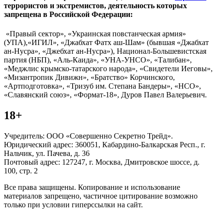
террористов и экстремистов, деятельность которых
запрещена в Российской Федерации:
«Правый сектор», «Украинская повстанческая армия»
(УПА),«ИГИЛ», «Джабхат Фатх аш-Шам» (бывшая «Джабхат
ан-Нусра», «Джебхат ан-Нусра»), Национал-Большевистская
партия (НБП), «Аль-Каида», «УНА-УНСО», «Талибан»,
«Меджлис крымско-татарского народа», «Свидетели Иеговы»,
«Мизантропик Дивижн», «Братство» Корчинского,
«Артподготовка», «Тризуб им. Степана Бандеры», «НСО»,
«Славянский союз», «Формат-18», Дуров Павел Валерьевич.
18+
Учредитель: ООО «Совершенно Секретно Трейд».
Юридический адрес: 360051, Кабардино-Балкарская Респ., г.
Нальчик, ул. Пачева, д. 36
Почтовый адрес: 127247, г. Москва, Дмитровское шоссе, д.
100, стр. 2
Все права защищены. Копирование и использование
материалов запрещено, частичное цитирование возможно
только при условии гиперссылки на сайт.