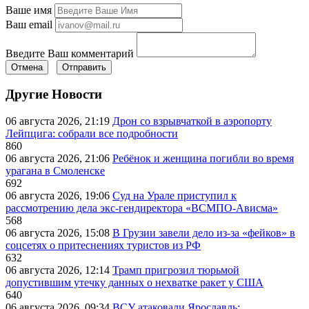
Ваше имя
Ваш email
Введите Ваш комментарий
Отмена
Отправить
Другие Новости
06 августа 2026, 21:19
Дрон со взрывчаткой в аэропорту
Лейпцига: собрали все подробности
860
06 августа 2026, 21:06
Ребёнок и женщина погибли во время
урагана в Смоленске
692
06 августа 2026, 19:06
Суд на Урале приступил к
рассмотрению дела экс-гендиректора «ВСМПО-Ависма»
568
06 августа 2026, 15:08
В Грузии завели дело из-за «фейков» в
соцсетях о притеснениях туристов из РФ
632
06 августа 2026, 12:14
Трамп пригрозил тюрьмой
допустившим утечку данных о нехватке ракет у США
640
06 августа 2026, 09:34
ВСУ атаковали Ярославль: