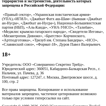
террористов и экстремистов, деятельность которых
запрещена в Российской Федерации:
«Правый сектор», «Украинская повстанческая армия»
(УПА),«ИГИЛ», «Джабхат Фатх аш-Шам» (бывшая «Джабхат
ан-Нусра», «Джебхат ан-Нусра»), Национал-Большевистская
партия (НБП), «Аль-Каида», «УНА-УНСО», «Талибан»,
«Меджлис крымско-татарского народа», «Свидетели Иеговы»,
«Мизантропик Дивижн», «Братство» Корчинского,
«Артподготовка», «Тризуб им. Степана Бандеры», «НСО»,
«Славянский союз», «Формат-18», Дуров Павел Валерьевич.
18+
Учредитель: ООО «Совершенно Секретно Трейд».
Юридический адрес: 360051, Кабардино-Балкарская Респ., г.
Нальчик, ул. Пачева, д. 36
Почтовый адрес: 127247, г. Москва, Дмитровское шоссе, д.
100, стр. 2
Все права защищены. Копирование и использование
материалов запрещено, частичное цитирование возможно
только при условии гиперссылки на сайт.