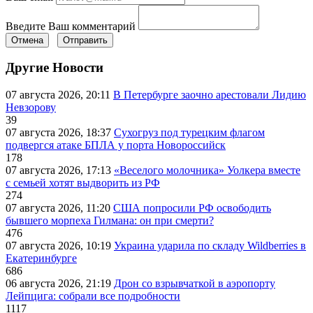
Введите Ваш комментарий
Отмена
Отправить
Другие Новости
07 августа 2026, 20:11
В Петербурге заочно арестовали Лидию
Невзорову
39
07 августа 2026, 18:37
Сухогруз под турецким флагом
подвергся атаке БПЛА у порта Новороссийск
178
07 августа 2026, 17:13
«Веселого молочника» Уолкера вместе
с семьей хотят выдворить из РФ
274
07 августа 2026, 11:20
США попросили РФ освободить
бывшего морпеха Гилмана: он при смерти?
476
07 августа 2026, 10:19
Украина ударила по складу Wildberries в
Екатеринбурге
686
06 августа 2026, 21:19
Дрон со взрывчаткой в аэропорту
Лейпцига: собрали все подробности
1117