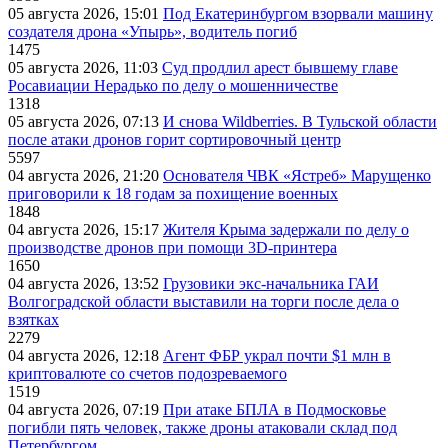
05 августа 2026, 15:01
Под Екатеринбургом взорвали машину
создателя дрона «Упырь», водитель погиб
1475
05 августа 2026, 11:03
Суд продлил арест бывшему главе
Росавиации Нерадько по делу о мошенничестве
1318
05 августа 2026, 07:13
И снова Wildberries. В Тульской области
после атаки дронов горит сортировочный центр
5597
04 августа 2026, 21:20
Основателя ЧВК «Ястреб» Марущенко
приговорили к 18 годам за похищение военных
1848
04 августа 2026, 15:17
Жителя Крыма задержали по делу о
производстве дронов при помощи 3D‑принтера
1650
04 августа 2026, 13:52
Грузовики экс-начальника ГАИ
Волгоградской области выставили на торги после дела о
взятках
2279
04 августа 2026, 12:18
Агент ФБР украл почти $1 млн в
криптовалюте со счетов подозреваемого
1519
04 августа 2026, 07:19
При атаке БПЛА в Подмосковье
погибли пять человек, также дроны атаковали склад под
Петербургом