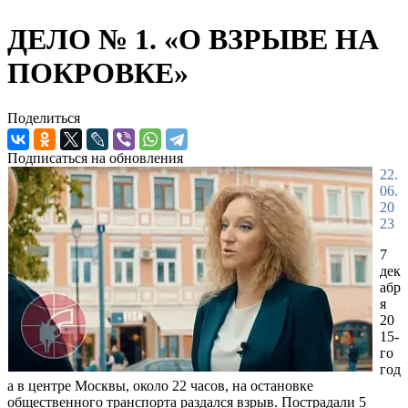
ДЕЛО № 1. «О ВЗРЫВЕ НА
ПОКРОВКЕ»
Поделиться
Подписаться на обновления
22.
06.
20
23
7
дек
абр
я
20
15-
го
год
а в центре Москвы, около 22 часов, на остановке
общественного транспорта раздался взрыв. Пострадали 5