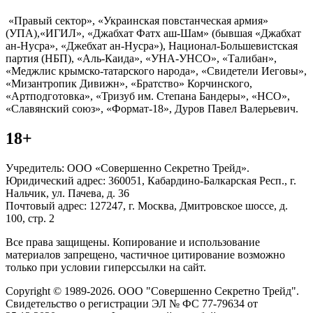
«Правый сектор», «Украинская повстанческая армия»
(УПА),«ИГИЛ», «Джабхат Фатх аш-Шам» (бывшая «Джабхат
ан-Нусра», «Джебхат ан-Нусра»), Национал-Большевистская
партия (НБП), «Аль-Каида», «УНА-УНСО», «Талибан»,
«Меджлис крымско-татарского народа», «Свидетели Иеговы»,
«Мизантропик Дивижн», «Братство» Корчинского,
«Артподготовка», «Тризуб им. Степана Бандеры», «НСО»,
«Славянский союз», «Формат-18», Дуров Павел Валерьевич.
18+
Учредитель: ООО «Совершенно Секретно Трейд».
Юридический адрес: 360051, Кабардино-Балкарская Респ., г.
Нальчик, ул. Пачева, д. 36
Почтовый адрес: 127247, г. Москва, Дмитровское шоссе, д.
100, стр. 2
Все права защищены. Копирование и использование
материалов запрещено, частичное цитирование возможно
только при условии гиперссылки на сайт.
Copyright © 1989-2026. ООО "Совершенно Секретно Трейд".
Свидетельство о регистрации ЭЛ № ФС 77-79634 от