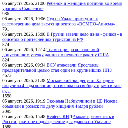
06 августа 2026, 21:06
Ребёнок и женщина погибли во время
урагана в Смоленске
986
06 августа 2026, 19:06
Суд на Урале приступил к
рассмотрению дела экс-гендиректора «ВСМПО-Ависма»
791
06 августа 2026, 15:08
В Грузии завели дело из-за «фейков» в
соцсетях о притеснениях туристов из РФ
874
06 августа 2026, 12:14
Трамп пригрозил тюрьмой
допустившим утечку данных о нехватке ракет у США
824
06 августа 2026, 09:34
ВСУ атаковали Ярославль:
предварительной целью стал один из крупнейших НПЗ
4673
05 августа 2026, 21:38
Московский экс-депутат Харадизе
получила 4 года колонии, но вышла на свободу прямо в зале
суда
1558
05 августа 2026, 19:19
Экс-зама Набиуллиной в ЦБ Исаева
объявили в розыск по делу хищения 4 млрд рублей
2095
05 августа 2026, 15:48
Reuters: КНДР может разместить в
России ракетное подразделение для ударов по Украине
1588