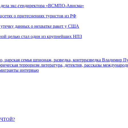
ю дела экс-гендиректора «ВСМПО-Ависма»
оцсетях о притеснениях туристов из РФ
утечку данных о нехватке ракет у США
ьной целью стал один из крупнейших НПЗ
о, царская семья
шпионаж, разведка, контрразведка
Владимир П
торическая
терроризм
литература, детектив, рассказы
международ
 мигранты
интервью
ЕЧТОЙ?