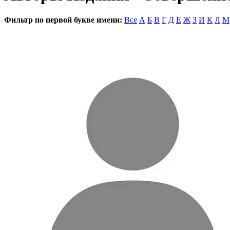
Фильтр по первой букве имени:
Все
А
Б
В
Г
Д
Е
Ж
З
И
К
Л
М