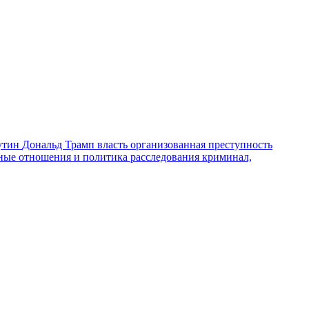
утин
Дональд Трамп
власть
организованная преступность
ные отношения и политика
расследования
криминал,