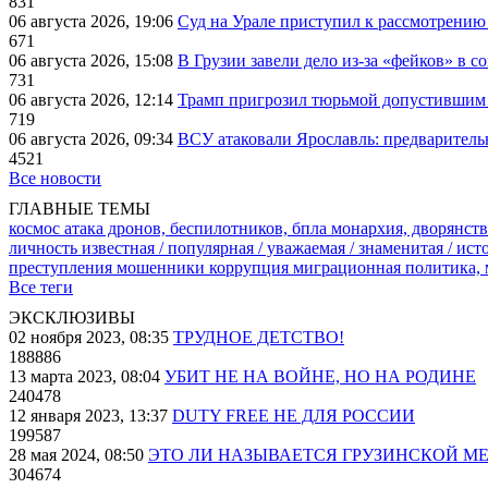
831
06 августа 2026, 19:06
Суд на Урале приступил к рассмотрени
671
06 августа 2026, 15:08
В Грузии завели дело из-за «фейков» в с
731
06 августа 2026, 12:14
Трамп пригрозил тюрьмой допустившим 
719
06 августа 2026, 09:34
ВСУ атаковали Ярославль: предварител
4521
Все новости
ГЛАВНЫЕ ТЕМЫ
космос
атака дронов, беспилотников, бпла
монархия, дворянств
личность известная / популярная / уважаемая / знаменитая / ис
преступления
мошенники
коррупция
миграционная политика,
Все теги
ЭКСКЛЮЗИВЫ
02 ноября 2023, 08:35
ТРУДНОЕ ДЕТСТВО!
188886
13 марта 2023, 08:04
УБИТ НЕ НА ВОЙНЕ, НО НА РОДИНЕ
240478
12 января 2023, 13:37
DUTY FREE НЕ ДЛЯ РОССИИ
199587
28 мая 2024, 08:50
ЭТО ЛИ НАЗЫВАЕТСЯ ГРУЗИНСКОЙ М
304674