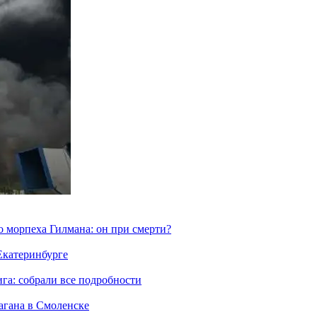
морпеха Гилмана: он при смерти?
 Екатеринбурге
га: собрали все подробности
агана в Смоленске