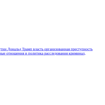
утин
Дональд Трамп
власть
организованная преступность
ные отношения и политика
расследования
криминал,