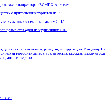
ю дела экс-гендиректора «ВСМПО-Ависма»
оцсетях о притеснениях туристов из РФ
утечку данных о нехватке ракет у США
ьной целью стал один из крупнейших НПЗ
о, царская семья
шпионаж, разведка, контрразведка
Владимир П
торическая
терроризм
литература, детектив, рассказы
международ
 мигранты
интервью
ЕЧТОЙ?