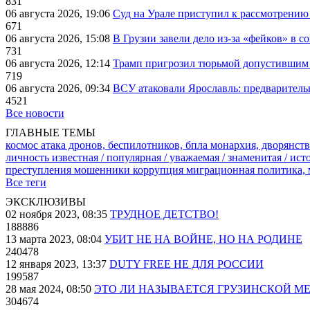
831
06 августа 2026, 19:06
Суд на Урале приступил к рассмотрени
671
06 августа 2026, 15:08
В Грузии завели дело из-за «фейков» в с
731
06 августа 2026, 12:14
Трамп пригрозил тюрьмой допустившим 
719
06 августа 2026, 09:34
ВСУ атаковали Ярославль: предварител
4521
Все новости
ГЛАВНЫЕ ТЕМЫ
космос
атака дронов, беспилотников, бпла
монархия, дворянств
личность известная / популярная / уважаемая / знаменитая / ис
преступления
мошенники
коррупция
миграционная политика,
Все теги
ЭКСКЛЮЗИВЫ
02 ноября 2023, 08:35
ТРУДНОЕ ДЕТСТВО!
188886
13 марта 2023, 08:04
УБИТ НЕ НА ВОЙНЕ, НО НА РОДИНЕ
240478
12 января 2023, 13:37
DUTY FREE НЕ ДЛЯ РОССИИ
199587
28 мая 2024, 08:50
ЭТО ЛИ НАЗЫВАЕТСЯ ГРУЗИНСКОЙ М
304674