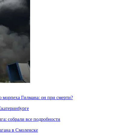
морпеха Гилмана: он при смерти?
 Екатеринбурге
га: собрали все подробности
агана в Смоленске