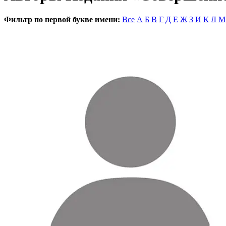
Фильтр по первой букве имени:
Все
А
Б
В
Г
Д
Е
Ж
З
И
К
Л
М