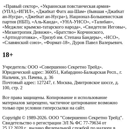
«Правый сектор», «Украинская повстанческая армия»
(УПА),«ИГИЛ», «Джабхат Фатх аш-Шам» (бывшая «Джабхат
ан-Нусра», «Джебхат ан-Нусра»), Национал-Большевистская
партия (НБП), «Аль-Каида», «УНА-УНСО», «Талибан»,
«Меджлис крымско-татарского народа», «Свидетели Иеговы»,
«Мизантропик Дивижн», «Братство» Корчинского,
«Артподготовка», «Тризуб им. Степана Бандеры», «НСО»,
«Славянский союз», «Формат-18», Дуров Павел Валерьевич.
18+
Учредитель: ООО «Совершенно Секретно Трейд».
Юридический адрес: 360051, Кабардино-Балкарская Респ., г.
Нальчик, ул. Пачева, д. 36
Почтовый адрес: 127247, г. Москва, Дмитровское шоссе, д.
100, стр. 2
Все права защищены. Копирование и использование
материалов запрещено, частичное цитирование возможно
только при условии гиперссылки на сайт.
Copyright © 1989-2026. ООО "Совершенно Секретно Трейд".
Свидетельство о регистрации ЭЛ № ФС 77-79634 от
25.12.2020 г., выдано Федеральной службой по надзору в