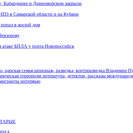
е, Кабардинке и Дивноморском закрыли
 НПЗ в Самарской области и на Кубани
 попал в жилой дом
Невзорову
я атаке БПЛА у порта Новороссийск
о, царская семья
шпионаж, разведка, контрразведка
Владимир П
торическая
терроризм
литература, детектив, рассказы
международ
 мигранты
интервью
СТАРЫЕ
ЩИНА