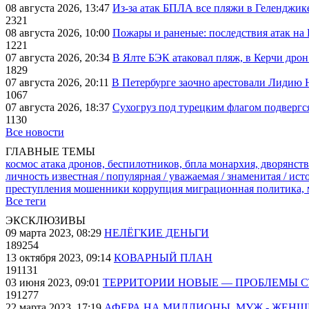
08 августа 2026, 13:47
Из-за атак БПЛА все пляжи в Геленджик
2321
08 августа 2026, 10:00
Пожары и раненые: последствия атак на
1221
07 августа 2026, 20:34
В Ялте БЭК атаковал пляж, в Керчи дрон
1829
07 августа 2026, 20:11
В Петербурге заочно арестовали Лидию 
1067
07 августа 2026, 18:37
Сухогруз под турецким флагом подвергс
1130
Все новости
ГЛАВНЫЕ ТЕМЫ
космос
атака дронов, беспилотников, бпла
монархия, дворянств
личность известная / популярная / уважаемая / знаменитая / ис
преступления
мошенники
коррупция
миграционная политика,
Все теги
ЭКСКЛЮЗИВЫ
09 марта 2023, 08:29
НЕЛЁГКИЕ ДЕНЬГИ
189254
13 октября 2023, 09:14
КОВАРНЫЙ ПЛАН
191131
03 июня 2023, 09:01
ТЕРРИТОРИИ НОВЫЕ — ПРОБЛЕМЫ 
191277
22 марта 2023, 17:19
АФЕРА НА МИЛЛИОНЫ. МУЖ - ЖЕН