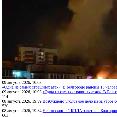
09 августа 2026, 10:03
«Одна из самых страшных атак». В Белгороде ранены 13 челове
09 августа 2026, 10:03
«Одна из самых страшных атак». В Белго
114
08 августа 2026, 19:59
Возбуждено уголовное дело из-за угроз 
530
08 августа 2026, 19:34
Неопознанный БПЛА залетел в Болгарию 
663