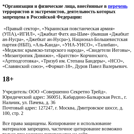
*Организации и физические лица, внесённные в
перечень
террористов и экстремистов, деятельность которых
запрещена в Российской Федерации:
«Правый сектор», «Украинская повстанческая армия»
(УПА),«ИГИЛ», «Джабхат Фатх аш-Шам» (бывшая «Джабхат
ан-Нусра», «Джебхат ан-Нусра»), Национал-Большевистская
партия (НБП), «Аль-Каида», «УНА-УНСО», «Талибан»,
«Меджлис крымско-татарского народа», «Свидетели Иеговы»,
«Мизантропик Дивижн», «Братство» Корчинского,
«Артподготовка», «Тризуб им. Степана Бандеры», «НСО»,
«Славянский союз», «Формат-18», Дуров Павел Валерьевич.
18+
Учредитель: ООО «Совершенно Секретно Трейд».
Юридический адрес: 360051, Кабардино-Балкарская Респ., г.
Нальчик, ул. Пачева, д. 36
Почтовый адрес: 127247, г. Москва, Дмитровское шоссе, д.
100, стр. 2
Все права защищены. Копирование и использование
материалов запрещено, частичное цитирование возможно