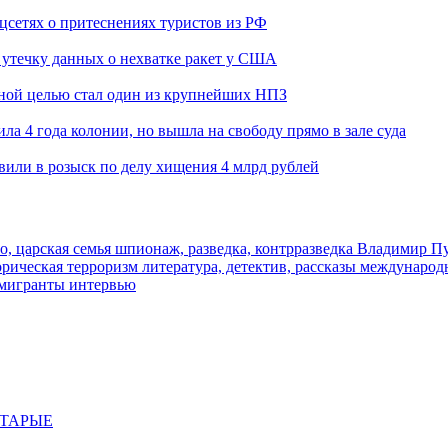
оцсетях о притеснениях туристов из РФ
утечку данных о нехватке ракет у США
ьной целью стал один из крупнейших НПЗ
ла 4 года колонии, но вышла на свободу прямо в зале суда
вили в розыск по делу хищения 4 млрд рублей
о, царская семья
шпионаж, разведка, контрразведка
Владимир П
торическая
терроризм
литература, детектив, рассказы
международ
 мигранты
интервью
СТАРЫЕ