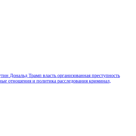
утин
Дональд Трамп
власть
организованная преступность
ные отношения и политика
расследования
криминал,