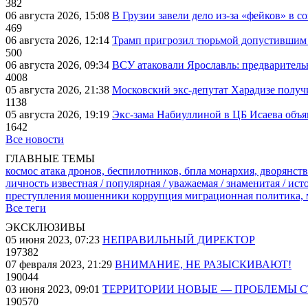
382
06 августа 2026, 15:08
В Грузии завели дело из-за «фейков» в с
469
06 августа 2026, 12:14
Трамп пригрозил тюрьмой допустившим 
500
06 августа 2026, 09:34
ВСУ атаковали Ярославль: предварител
4008
05 августа 2026, 21:38
Московский экс-депутат Харадизе получи
1138
05 августа 2026, 19:19
Экс-зама Набиуллиной в ЦБ Исаева объя
1642
Все новости
ГЛАВНЫЕ ТЕМЫ
космос
атака дронов, беспилотников, бпла
монархия, дворянств
личность известная / популярная / уважаемая / знаменитая / ис
преступления
мошенники
коррупция
миграционная политика,
Все теги
ЭКСКЛЮЗИВЫ
05 июня 2023, 07:23
НЕПРАВИЛЬНЫЙ ДИРЕКТОР
197382
07 февраля 2023, 21:29
ВНИМАНИЕ, НЕ РАЗЫСКИВАЮТ!
190044
03 июня 2023, 09:01
ТЕРРИТОРИИ НОВЫЕ — ПРОБЛЕМЫ 
190570