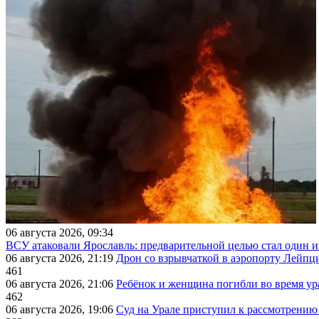
06 августа 2026, 09:34
ВСУ атаковали Ярославль: предварительной целью стал один
06 августа 2026, 21:19
Дрон со взрывчаткой в аэропорту Лейпци
461
06 августа 2026, 21:06
Ребёнок и женщина погибли во время ур
462
06 августа 2026, 19:06
Суд на Урале приступил к рассмотрени