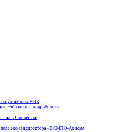
 из крупнейших НПЗ
га: собрали все подробности
агана в Смоленске
ю дела экс-гендиректора «ВСМПО-Ависма»