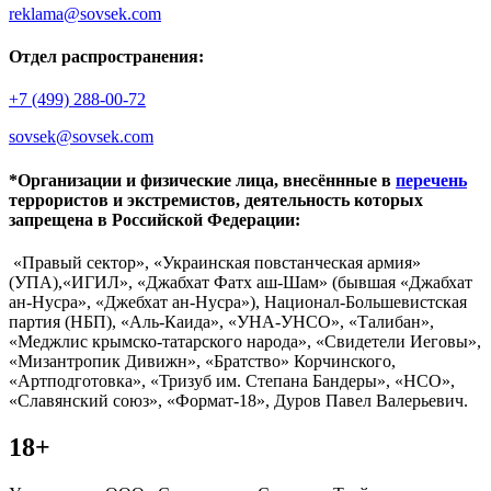
reklama@sovsek.com
Отдел распространения:
+7 (499) 288-00-72
sovsek@sovsek.com
*Организации и физические лица, внесённные в
перечень
террористов и экстремистов, деятельность которых
запрещена в Российской Федерации:
«Правый сектор», «Украинская повстанческая армия»
(УПА),«ИГИЛ», «Джабхат Фатх аш-Шам» (бывшая «Джабхат
ан-Нусра», «Джебхат ан-Нусра»), Национал-Большевистская
партия (НБП), «Аль-Каида», «УНА-УНСО», «Талибан»,
«Меджлис крымско-татарского народа», «Свидетели Иеговы»,
«Мизантропик Дивижн», «Братство» Корчинского,
«Артподготовка», «Тризуб им. Степана Бандеры», «НСО»,
«Славянский союз», «Формат-18», Дуров Павел Валерьевич.
18+