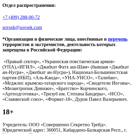
Отдел распространения:
+7 (499) 288-00-72
sovsek@sovsek.com
*Организации и физические лица, внесённные в
перечень
террористов и экстремистов, деятельность которых
запрещена в Российской Федерации:
«Правый сектор», «Украинская повстанческая армия»
(УПА),«ИГИЛ», «Джабхат Фатх аш-Шам» (бывшая «Джабхат
ан-Нусра», «Джебхат ан-Нусра»), Национал-Большевистская
партия (НБП), «Аль-Каида», «УНА-УНСО», «Талибан»,
«Меджлис крымско-татарского народа», «Свидетели Иеговы»,
«Мизантропик Дивижн», «Братство» Корчинского,
«Артподготовка», «Тризуб им. Степана Бандеры», «НСО»,
«Славянский союз», «Формат-18», Дуров Павел Валерьевич.
18+
Учредитель: ООО «Совершенно Секретно Трейд».
Юридический адрес: 360051, Кабардино-Балкарская Респ., г.