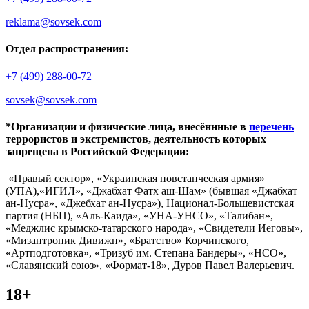
reklama@sovsek.com
Отдел распространения:
+7 (499) 288-00-72
sovsek@sovsek.com
*Организации и физические лица, внесённные в
перечень
террористов и экстремистов, деятельность которых
запрещена в Российской Федерации:
«Правый сектор», «Украинская повстанческая армия»
(УПА),«ИГИЛ», «Джабхат Фатх аш-Шам» (бывшая «Джабхат
ан-Нусра», «Джебхат ан-Нусра»), Национал-Большевистская
партия (НБП), «Аль-Каида», «УНА-УНСО», «Талибан»,
«Меджлис крымско-татарского народа», «Свидетели Иеговы»,
«Мизантропик Дивижн», «Братство» Корчинского,
«Артподготовка», «Тризуб им. Степана Бандеры», «НСО»,
«Славянский союз», «Формат-18», Дуров Павел Валерьевич.
18+