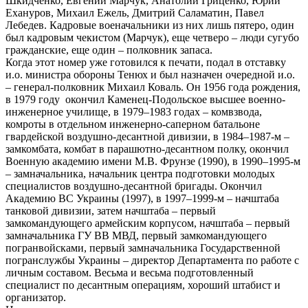
Шкидченко, Евгений Марчук, Анатолий Гриценко, Юрий
Ехануров, Михаил Ежель, Дмитрий Саламатин, Павел
Лебедев. Кадровые военачальники из них лишь пятеро, один
был кадровым чекистом (Марчук), еще четверо – люди сугубо
гражданские, еще один – полковник запаса.
Когда этот номер уже готовился к печати, подал в отставку
и.о. министра обороны Тенюх и был назначен очередной и.о.
– генерал-полковник Михаил Коваль. Он 1956 года рождения,
в 1979 году окончил Каменец-Подольское высшее военно-
инженерное училище, в 1979–1983 годах – комвзвода,
комроты в отдельном инженерно-саперном батальоне
гвардейской воздушно-десантной дивизии, в 1984–1987-м –
замкомбата, комбат в парашютно-десантном полку, окончил
Военную академию имени М.В. Фрунзе (1990), в 1990–1995-м
– замначальника, начальник центра подготовки молодых
специалистов воздушно-десантной бригады. Окончил
Академию ВС Украины (1997), в 1997–1999-м – начштаба
танковой дивизии, затем начштаба – первый
замкомандующего армейским корпусом, начштаба – первый
замначальника ГУ ВВ МВД, первый замкомандующего
погранвойсками, первый замначальника Государственной
погранслужбы Украины – директор Департамента по работе с
личным составом. Весьма и весьма подготовленный
специалист по десантным операциям, хороший штабист и
организатор.