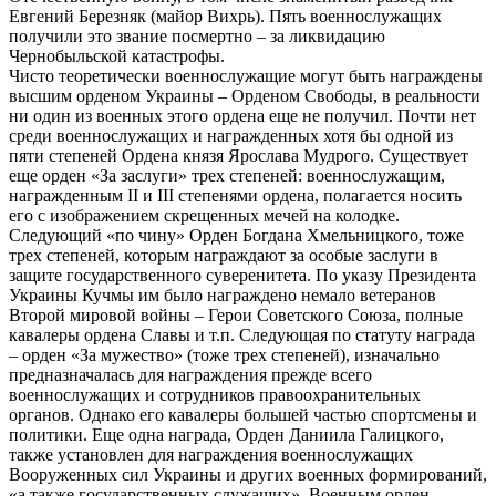
Евгений Березняк (майор Вихрь). Пять военнослужащих
получили это звание посмертно – за ликвидацию
Чернобыльской катастрофы.
Чисто теоретически военнослужащие могут быть награждены
высшим орденом Украины – Орденом Свободы, в реальности
ни один из военных этого ордена еще не получил. Почти нет
среди военнослужащих и награжденных хотя бы одной из
пяти степеней Ордена князя Ярослава Мудрого. Существует
еще орден «За заслуги» трех степеней: военнослужащим,
награжденным II и III степенями ордена, полагается носить
его с изображением скрещенных мечей на колодке.
Следующий «по чину» Орден Богдана Хмельницкого, тоже
трех степеней, которым награждают за особые заслуги в
защите государственного суверенитета. По указу Президента
Украины Кучмы им было награждено немало ветеранов
Второй мировой войны – Герои Советского Союза, полные
кавалеры ордена Славы и т.п. Следующая по статуту награда
– орден «За мужество» (тоже трех степеней), изначально
предназначалась для награждения прежде всего
военнослужащих и сотрудников правоохранительных
органов. Однако его кавалеры большей частью спортсмены и
политики. Еще одна награда, Орден Даниила Галицкого,
также установлен для награждения военнослужащих
Вооруженных сил Украины и других военных формирований,
«а также государственных служащих». Военным орден