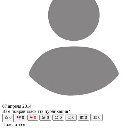
07 апреля 2014
Вам понравилась эта публикация?
👍
0
👎
0
❤
0
😆
0
😡
0
🤔
0
🙈
0
🧘‍♀️
0
Поделиться