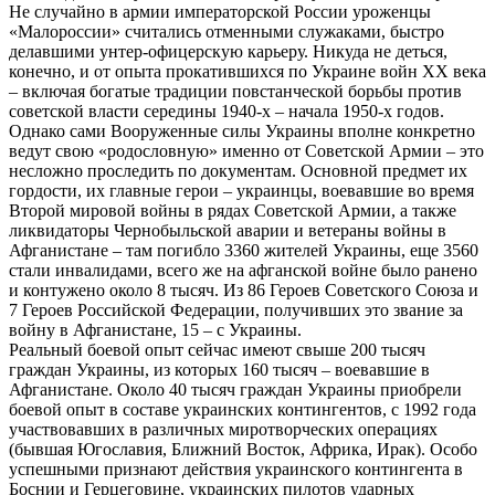
Не случайно в армии императорской России уроженцы
«Малороссии» считались отменными служаками, быстро
делавшими унтер-офицерскую карьеру. Никуда не деться,
конечно, и от опыта прокатившихся по Украине войн ХХ века
– включая богатые традиции повстанческой борьбы против
советской власти середины 1940-х – начала 1950-х годов.
Однако сами Вооруженные силы Украины вполне конкретно
ведут свою «родословную» именно от Советской Армии – это
несложно проследить по документам. Основной предмет их
гордости, их главные герои – украинцы, воевавшие во время
Второй мировой войны в рядах Советской Армии, а также
ликвидаторы Чернобыльской аварии и ветераны войны в
Афганистане – там погибло 3360 жителей Украины, еще 3560
стали инвалидами, всего же на афганской войне было ранено
и контужено около 8 тысяч. Из 86 Героев Советского Союза и
7 Героев Российской Федерации, получивших это звание за
войну в Афганистане, 15 – с Украины.
Реальный боевой опыт сейчас имеют свыше 200 тысяч
граждан Украины, из которых 160 тысяч – воевавшие в
Афганистане. Около 40 тысяч граждан Украины приобрели
боевой опыт в составе украинских контингентов, с 1992 года
участвовавших в различных миротворческих операциях
(бывшая Югославия, Ближний Восток, Африка, Ирак). Особо
успешными признают действия украинского контингента в
Боснии и Герцеговине, украинских пилотов ударных