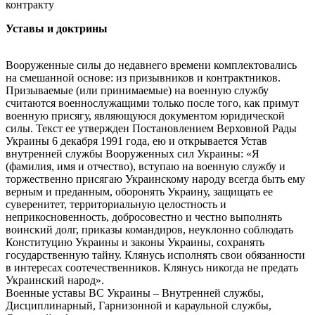
контракту
Уставы и доктрины
Вооруженные силы до недавнего времени комплектовались
на смешанной основе: из призывников и контрактников.
Призываемые (или принимаемые) на военную службу
считаются военнослужащими только после того, как примут
военную присягу, являющуюся документом юридической
силы. Текст ее утвержден Постановлением Верховной Рады
Украины 6 декабря 1991 года, ею и открывается Устав
внутренней службы Вооруженных сил Украины: «Я
(фамилия, имя и отчество), вступаю на военную службу и
торжественно присягаю Украинскому народу всегда быть ему
верным и преданным, оборонять Украину, защищать ее
суверенитет, территориальную целостность и
неприкосновенность, добросовестно и честно выполнять
воинский долг, приказы командиров, неуклонно соблюдать
Конституцию Украины и законы Украины, сохранять
государственную тайну. Клянусь исполнять свои обязанности
в интересах соотечественников. Клянусь никогда не предать
Украинский народ».
Военные уставы ВС Украины – Внутренней службы,
Дисциплинарный, Гарнизонной и караульной службы,