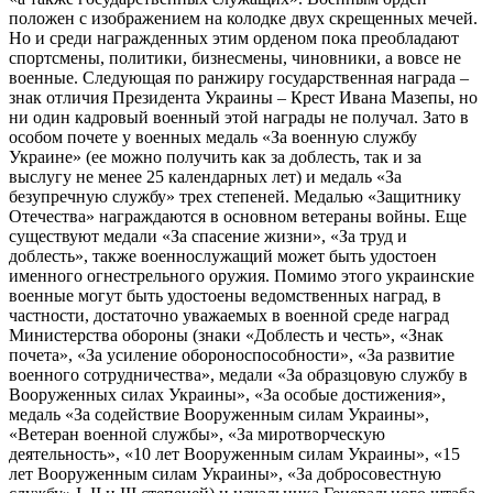
положен с изображением на колодке двух скрещенных мечей.
Но и среди награжденных этим орденом пока преобладают
спортсмены, политики, бизнесмены, чиновники, а вовсе не
военные. Следующая по ранжиру государственная награда –
знак отличия Президента Украины – Крест Ивана Мазепы, но
ни один кадровый военный этой награды не получал. Зато в
особом почете у военных медаль «За военную службу
Украине» (ее можно получить как за доблесть, так и за
выслугу не менее 25 календарных лет) и медаль «За
безупречную службу» трех степеней. Медалью «Защитнику
Отечества» награждаются в основном ветераны войны. Еще
существуют медали «За спасение жизни», «За труд и
доблесть», также военнослужащий может быть удостоен
именного огнестрельного оружия. Помимо этого украинские
военные могут быть удостоены ведомственных наград, в
частности, достаточно уважаемых в военной среде наград
Министерства обороны (знаки «Доблесть и честь», «Знак
почета», «За усиление обороноспособности», «За развитие
военного сотрудничества», медали «За образцовую службу в
Вооруженных силах Украины», «За особые достижения»,
медаль «За содействие Вооруженным силам Украины»,
«Ветеран военной службы», «За миротворческую
деятельность», «10 лет Вооруженным силам Украины», «15
лет Вооруженным силам Украины», «За добросовестную