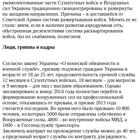
укомплектованные части Сухопутных войск и Воздушных
сил Украины традиционно сконцентрированы и развернуты
на западном направлении. Причины – в доставшейся от
Советской Армии системе развертывания войск. Менять ее не
стали: зачем, если в наличии развитая аэродромная сеть,
обустроенная десятилетиями система расквартирования
войск, баз их снабжения, полигонов
Люди, гривны и кадры
Согласно закону Украины «О воинской обязанности и
военной службе», призыву подлежат граждане Украины в
возрасте от 18 до 25 лет, продолжительность срочной службы
12 месяцев в Сухопутных войсках, 18 месяцев – для матросов
и 9 месяцев – для лиц с высшим образованием. Однако
запланировано к концу 2014 года полностью перейти к
формированию вооруженных сил на профессиональной
основе, отказавшись от призыва, и призыв 2013 года
считается последним. Во время него было призвано 10 800
человек, из которых 5000 были отправлены собственно в
Вооруженные силы, 4800 – во внутренние войска МВД, а
1000 – в Госспецслужбу транспорта.
Заключить контракт на прохождение службы можно до 40 лет,
а предельный возраст службы по контракту для рядового,