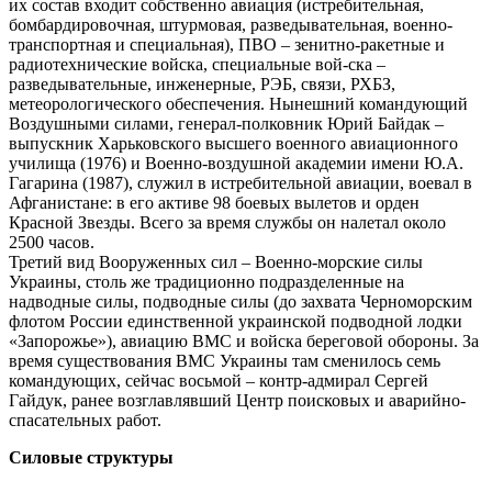
их состав входит собственно авиация (истребительная,
бомбардировочная, штурмовая, разведывательная, военно-
транспортная и специальная), ПВО – зенитно-ракетные и
радиотехнические войска, специальные вой-ска –
разведывательные, инженерные, РЭБ, связи, РХБЗ,
метеорологического обеспечения. Нынешний командующий
Воздушными силами, генерал-полковник Юрий Байдак –
выпускник Харьковского высшего военного авиационного
училища (1976) и Военно-воздушной академии имени Ю.А.
Гагарина (1987), служил в истребительной авиации, воевал в
Афганистане: в его активе 98 боевых вылетов и орден
Красной Звезды. Всего за время службы он налетал около
2500 часов.
Третий вид Вооруженных сил – Военно-морские силы
Украины, столь же традиционно подразделенные на
надводные силы, подводные силы (до захвата Черноморским
флотом России единственной украинской подводной лодки
«Запорожье»), авиацию ВМС и войска береговой обороны. За
время существования ВМС Украины там сменилось семь
командующих, сейчас восьмой – контр-адмирал Сергей
Гайдук, ранее возглавлявший Центр поисковых и аварийно-
спасательных работ.
Силовые структуры