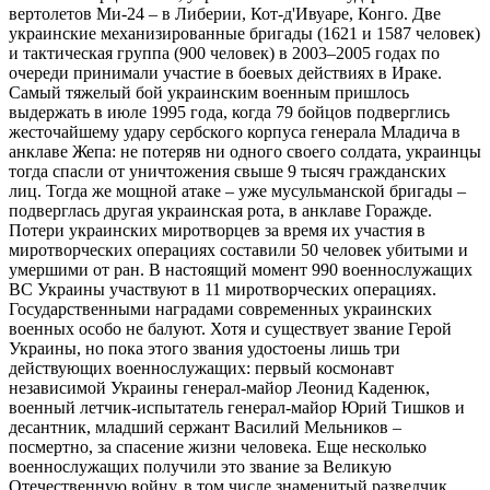
вертолетов Ми-24 – в Либерии, Кот-д'Ивуаре, Конго. Две
украинские механизированные бригады (1621 и 1587 человек)
и тактическая группа (900 человек) в 2003–2005 годах по
очереди принимали участие в боевых действиях в Ираке.
Самый тяжелый бой украинским военным пришлось
выдержать в июле 1995 года, когда 79 бойцов подверглись
жесточайшему удару сербского корпуса генерала Младича в
анклаве Жепа: не потеряв ни одного своего солдата, украинцы
тогда спасли от уничтожения свыше 9 тысяч гражданских
лиц. Тогда же мощной атаке – уже мусульманской бригады –
подверглась другая украинская рота, в анклаве Горажде.
Потери украинских миротворцев за время их участия в
миротворческих операциях составили 50 человек убитыми и
умершими от ран. В настоящий момент 990 военнослужащих
ВС Украины участвуют в 11 миротворческих операциях.
Государственными наградами современных украинских
военных особо не балуют. Хотя и существует звание Герой
Украины, но пока этого звания удостоены лишь три
действующих военнослужащих: первый космонавт
независимой Украины генерал-майор Леонид Каденюк,
военный летчик-испытатель генерал-майор Юрий Тишков и
десантник, младший сержант Василий Мельников –
посмертно, за спасение жизни человека. Еще несколько
военнослужащих получили это звание за Великую
Отечественную войну, в том числе знаменитый разведчик