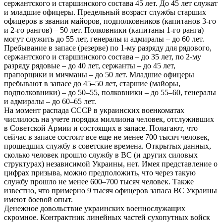
сержантского и старшинского состава 45 лет. До 45 лет служат
и младшие офицеры. Предельный возраст службы старших
офицеров в звании майоров, подполковников (капитанов 3-го
и 2-го рангов) – 50 лет. Полковники (капитаны 1-го ранга)
могут служить до 55 лет, генералы и адмиралы – до 60 лет.
Пребывание в запасе (резерве) по 1-му разряду для рядового,
сержантского и старшинского состава – до 35 лет, по 2-му
разряду рядовые – до 40 лет, сержанты – до 45 лет,
прапорщики и мичманы – до 50 лет. Младшие офицеры
пребывают в запасе до 45–50 лет, старшие (майоры,
подполковники) – до 50–55, полковники – до 55–60, генералы
и адмиралы – до 60–65 лет.
На момент распада СССР в украинских военкоматах
числилось на учете порядка миллиона человек, отслуживших
в Советской Армии и состоящих в запасе. Полагают, что
сейчас в запасе состоит все еще не менее 700 тысяч человек,
прошедших службу в советские времена. Открытых данных,
сколько человек прошло службу в ВС (и других силовых
структурах) независимой Украины, нет. Имея представление о
цифрах призыва, можно предположить, что через такую
службу прошло не менее 600–700 тысяч человек. Также
известно, что примерно 9 тысяч офицеров запаса ВС Украины
имеют боевой опыт.
Денежное довольствие украинских военнослужащих
скромное. Контрактник линейных частей сухопутных войск