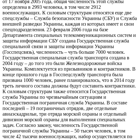
от 17 ноября 2005 года, общая численность этой службы
определена в 2993 человека, в том числе 2912
военнослужащих. К силовым структурам относятся еще две
спецслужбы – Служба безопасности Украины (СБУ) и Служба
внешней разведки Украины, каждая из которых имеет и свои
спецподразделения. 23 февраля 2006 года на базе
Департамента специальных телекоммуникационных систем и
защиты информации СБУ создана Государственная служба
специальной связи и защиты информации Украины
(Госспецсвязь), численность – чуть больше 7000 человек.
Государственная специальная служба транспорта создана в
2004 году – до того это были Железнодорожные войска
Украины. Комплектуется из призывников и контрактников. В
конце прошлого года в Госспецслужбу транспорта была
призвана 1000 человек, ранее планировалось, что в 2014 году
треть личного состава должны будут составить контрактники.
К силовым структурам также относится Государственная
служба Украины по чрезвычайным ситуациям и
Государственная пограничная служба Украины. В составе
последней – 19 пограничных отрядов, две отдельные
авиаэскадрильи, три отряда морской охраны и отдельный
дивизион морской охраны для выполнения специальных
задач. Согласно закону, численность Государственной
пограничной службы Украины – 50 тысяч человек, в том
числе 42 тысячи военнослужащих, набор осуществляется по