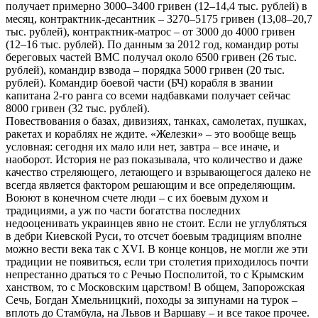
получает примерно 3000–3400 гривен (12–14,4 тыс. рублей) в
месяц, контрактник-десантник – 3270–5175 гривен (13,08–20,7
тыс. рублей), контрактник-матрос – от 3000 до 4000 гривен
(12–16 тыс. рублей). По данным за 2012 год, командир роты
береговых частей ВМС получал около 6500 гривен (26 тыс.
рублей), командир взвода – порядка 5000 гривен (20 тыс.
рублей). Командир боевой части (БЧ) корабля в звании
капитана 2-го ранга со всеми надбавками получает сейчас
8000 гривен (32 тыс. рублей).
Повествования о базах, дивизиях, танках, самолетах, пушках,
ракетах и кораблях не ждите. «Железки» – это вообще вещь
условная: сегодня их мало или нет, завтра – все иначе, и
наоборот. История не раз показывала, что количество и даже
качество стреляющего, летающего и взрывающегося далеко не
всегда является фактором решающим и все определяющим.
Воюют в конечном счете люди – с их боевым духом и
традициями, а уж по части богатства последних
недооценивать украинцев явно не стоит. Если не углубляться
в дебри Киевской Руси, то отсчет боевым традициям вполне
можно вести века так с XVI. В конце концов, не могли же эти
традиции не появиться, если три столетия приходилось почти
непрестанно драться то с Речью Посполитой, то с Крымским
ханством, то с Московским царством! В общем, Запорожская
Сечь, Богдан Хмельницкий, походы за зипунами на турок –
вплоть до Стамбула, на Львов и Варшаву – и все такое прочее.