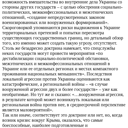
возможность вмешательства во внутренние дела Украины со
стороны других государств – с целью обострения социально-
политических, межконфессиональных и межэтнических
отношений, «создание непредусмотренных законом
военизированных или вооруженных формирований».
Скороговоркой упоминаются риски выдвижения к Украине
территориальных претензий и попытки пересмотра
существующих государственных границ, но детальный обзор
того, кто именно может создать такую угрозу, отсутствует.
Столь же безадресно доктрина намекает, что спецслужбы
неких государств могут провести мероприятия «по
дестабилизации социально-политической обстановки,
межэтнических и межконфессиональных отношений в
Украине или ее отдельных регионах и местах компактного
проживания национальных меньшинств». Последствия
локальной агрессии против Украины оцениваются как
катастрофические, а региональной войны – «в случае
вооруженной агрессии двух и более государств» – уже как
необратимые. Но тут же и сказано: «…вооруженная агрессия,
в результате которой может возникнуть локальная или
региональная война против нее, в среднесрочной перспективе
является маловероятной».
Так или иначе, соответствует это доктрине или нет, но, когда
возник кризис вокруг Крыма, оказалось, что самые
боеспособные, наиболее подготовленные и