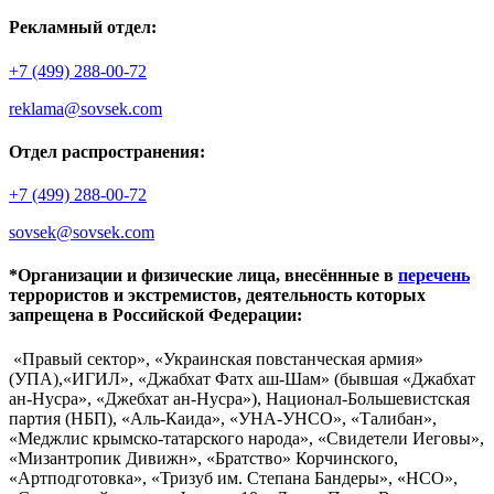
Рекламный отдел:
+7 (499) 288-00-72
reklama@sovsek.com
Отдел распространения:
+7 (499) 288-00-72
sovsek@sovsek.com
*Организации и физические лица, внесённные в
перечень
террористов и экстремистов, деятельность которых
запрещена в Российской Федерации:
«Правый сектор», «Украинская повстанческая армия»
(УПА),«ИГИЛ», «Джабхат Фатх аш-Шам» (бывшая «Джабхат
ан-Нусра», «Джебхат ан-Нусра»), Национал-Большевистская
партия (НБП), «Аль-Каида», «УНА-УНСО», «Талибан»,
«Меджлис крымско-татарского народа», «Свидетели Иеговы»,
«Мизантропик Дивижн», «Братство» Корчинского,
«Артподготовка», «Тризуб им. Степана Бандеры», «НСО»,