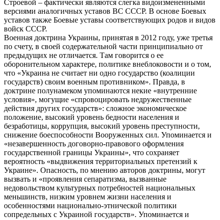
Строевой – фактически являются слегка видоизмененными
версиями аналогичных уставов ВС СССР. В основе Боевых
уставов также Боевые уставы соответствующих родов и видов
войск СССР.
Военная доктрина Украины, принятая в 2012 году, уже третья
по счету, в своей содержательной части принципиально от
предыдущих не отличается. Там говорится о ее
оборонительном характере, политике внеблоковости и о том,
что «Украина не считает ни одно государство (коалиции
государств) своим военным противником». Правда, в
доктрине полунамеком упоминаются некие «внутренние
условия», могущие «спровоцировать недружественные
действия других государств»: сложное экономическое
положение, высокий уровень бедности населения и
безработицы, коррупция, высокий уровень преступности,
снижение боеспособности Вооруженных сил. Упоминается и
«незавершенность договорно-правового оформления
государственной границы Украины», что сохраняет
вероятность «выдвижения территориальных претензий к
Украине». Опасность, по мнению авторов доктрины, могут
вызвать и «проявления сепаратизма, вызванные
недовольством культурных потребностей национальных
меньшинств, низким уровнем жизни населения и
особенностями национально-этнической политики
сопредельных с Украиной государств». Упоминается и