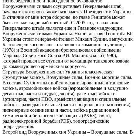
Непосредственное и повседневное руководство
Вооруженными силами осуществляет Генеральный штаб,
начальник которого также назначается Президентом Украины.
В отличие от министра обороны, во главе Генштаба может
быть только кадровый военный. С 2005 года начальник
Генерального штаба является еще и Главнокомандующим
Вооруженными силами Украины. Ныне во главе Генштаба ВС
Украины стоит генерал-лейтенант Михаил Куцин, выпускник
Благовещенского высшего танкового командного училища
(1978) и Военной академии бронетанковых войск имени
Маршала Советского Союза Р.И. Малиновского (1990),
который прошел все ступени от командира танкового взвода
до командующего армейским корпусом.
Структура Вооруженных сил Украины классическая:
Сухопутные войска, Воздушные силы, Военно-морские силы.
В составе Сухопутных войск механизированные и танковые
войска, аэромобильные войска (аэромобильные и воздушно-
десантные части и подразделения), ракетные войска и
артиллерия, части ПВО, армейская авиация и специальные
войска – разведывательные (части специального назначения),
инженерные соединения и части, войска радиационной,
химической и биологической защиты (РХБЗ), связи,
радиоэлектронной борьбы (РЭБ), топографические
подразделения.
Второй вид Вооруженных сил Украины – Воздушные силы. В