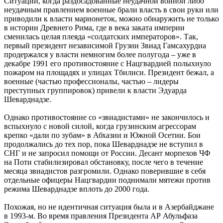
Ситуации, когда раздосадованные неудачной войной либо
неудачным правлением военные брали власть в свои руки или
приводили к власти марионеток, можно обнаружить не только
в истории Древнего Рима, где в века заката империи
сменилась целая плеяда «солдатских императоров». Так,
первый президент независимой Грузии Звиад Гамсахурдиа
продержался у власти немногим более полугода – уже в
декабре 1991 его противостояние с Нацгвардией полыхнуло
пожаром на площадях и улицах Тбилиси. Президент бежал, а
военные (частью профессионалы, частью – лидеры
преступных группировок) привели к власти Эдуарда
Шеварднадзе.
Однако противостояние со «звиадистами» не закончилось и
вспыхнуло с новой силой, когда грузинским агрессорам
крепко «дали по зубам» в Абхазии и Южной Осетии. Бои
продолжались до тех пор, пока Шеварднадзе не вступил в
СНГ и не запросил помощи от России. Десант морпехов ЧФ
на Поти стабилизировал обстановку, после чего в течение
месяца звиадистов разгромили. Однако поверившие в себя
отдельные офицеры Нацгвардии поднимали мятежи против
режима Шеварднадзе вплоть до 2000 года.
Похожая, но не идентичная ситуация была и в Азербайджане
в 1993-м. Во время правления Президента АР Абульфаза