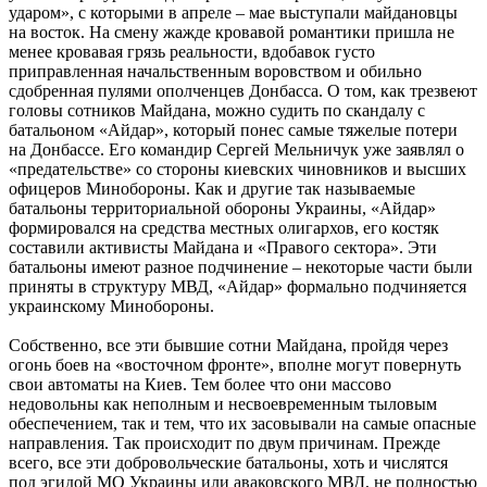
ударом», с которыми в апреле – мае выступали майдановцы
на восток. На смену жажде кровавой романтики пришла не
менее кровавая грязь реальности, вдобавок густо
приправленная начальственным воровством и обильно
сдобренная пулями ополченцев Донбасса. О том, как трезвеют
головы сотников Майдана, можно судить по скандалу с
батальоном «Айдар», который понес самые тяжелые потери
на Донбассе. Его командир Сергей Мельничук уже заявлял о
«предательстве» со стороны киевских чиновников и высших
офицеров Минобороны. Как и другие так называемые
батальоны территориальной обороны Украины, «Айдар»
формировался на средства местных олигархов, его костяк
составили активисты Майдана и «Правого сектора». Эти
батальоны имеют разное подчинение – некоторые части были
приняты в структуру МВД, «Айдар» формально подчиняется
украинскому Минобороны.
Собственно, все эти бывшие сотни Майдана, пройдя через
огонь боев на «восточном фронте», вполне могут повернуть
свои автоматы на Киев. Тем более что они массово
недовольны как неполным и несвоевременным тыловым
обеспечением, так и тем, что их засовывали на самые опасные
направления. Так происходит по двум причинам. Прежде
всего, все эти добровольческие батальоны, хоть и числятся
под эгидой МО Украины или аваковского МВД, не полностью