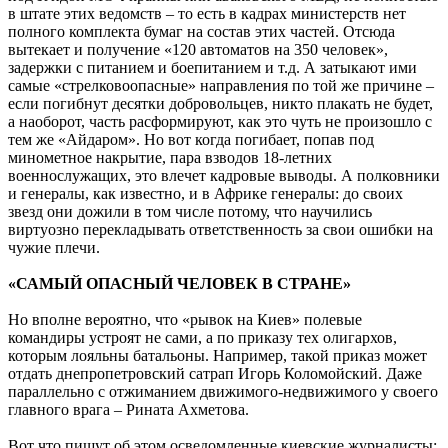
в штате этих ведомств – то есть в кадрах министерств нет
полного комплекта бумаг на состав этих частей. Отсюда
вытекает и получение «120 автоматов на 350 человек»,
задержки с питанием и боепитанием и т.д. А затыкают ими
самые «стрелковоопасные» направления по той же причине –
если погибнут десятки добровольцев, никто плакать не будет,
а наоборот, часть расформируют, как это чуть не произошло с
тем же «Айдаром». Но вот когда погибает, попав под
минометное накрытие, пара взводов 18-летних
военнослужащих, это влечет кадровые выводы. А полковники
и генералы, как известно, и в Африке генералы: до своих
звезд они дожили в том числе потому, что научились
виртуозно перекладывать ответственность за свои ошибки на
чужие плечи.
«САМЫЙ ОПАСНЫЙ ЧЕЛОВЕК В СТРАНЕ»
Но вполне вероятно, что «рывок на Киев» полевые
командиры устроят не сами, а по приказу тех олигархов,
которым лояльны батальоны. Например, такой приказ может
отдать днепропетровский сатрап Игорь Коломойский. Даже
параллельно с отжиманием движимого-недвижимого у своего
главного врага – Рината Ахметова.
Вот что пишут об этом осведомленные киевские журналисты: