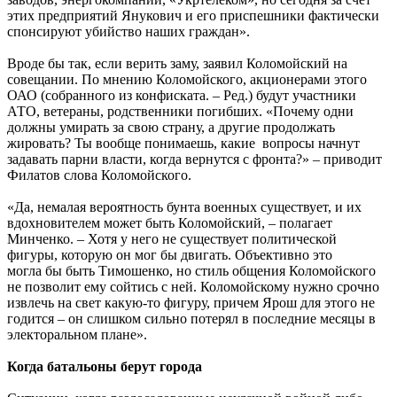
этих предприятий Янукович и его приспешники фактически
спонсируют убийство наших граждан».
Вроде бы так, если верить заму, заявил Коломойский на
совещании. По мнению Коломойского, акционерами этого
ОАО (собранного из конфиската. – Ред.) будут участники
АТО, ветераны, родственники погибших. «Почему одни
должны умирать за свою страну, а другие продолжать
жировать? Ты вообще понимаешь, какие вопросы начнут
задавать парни власти, когда вернутся с фронта?» – приводит
Филатов слова Коломойского.
«Да, немалая вероятность бунта военных существует, и их
вдохновителем может быть Коломойский, – полагает
Минченко. – Хотя у него не существует политической
фигуры, которую он мог бы двигать. Объективно это
могла бы быть Тимошенко, но стиль общения Коломойского
не позволит ему сойтись с ней. Коломойскому нужно срочно
извлечь на свет какую-то фигуру, причем Ярош для этого не
годится – он слишком сильно потерял в последние месяцы в
электоральном плане».
Когда батальоны берут города