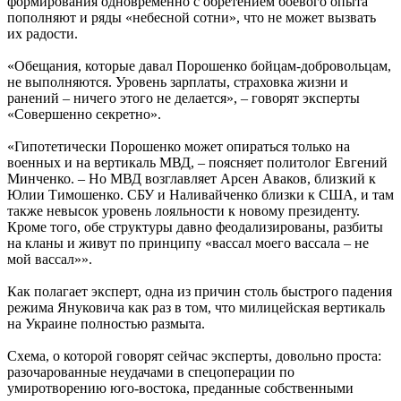
формирования одновременно с обретением боевого опыта
пополняют и ряды «небесной сотни», что не может вызвать
их радости.
«Обещания, которые давал Порошенко бойцам-добровольцам,
не выполняются. Уровень зарплаты, страховка жизни и
ранений – ничего этого не делается», – говорят эксперты
«Совершенно секретно».
«Гипотетически Порошенко может опираться только на
военных и на вертикаль МВД, – поясняет политолог Евгений
Минченко. – Но МВД возглавляет Арсен Аваков, близкий к
Юлии Тимошенко. СБУ и Наливайченко близки к США, и там
также невысок уровень лояльности к новому президенту.
Кроме того, обе структуры давно феодализированы, разбиты
на кланы и живут по принципу «вассал моего вассала – не
мой вассал»».
Как полагает эксперт, одна из причин столь быстрого падения
режима Януковича как раз в том, что милицейская вертикаль
на Украине полностью размыта.
Схема, о которой говорят сейчас эксперты, довольно проста:
разочарованные неудачами в спецоперации по
умиротворению юго-востока, преданные собственными