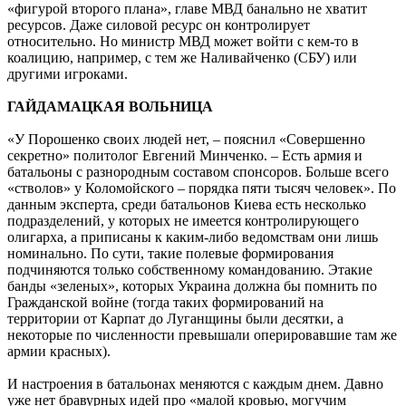
«фигурой второго плана», главе МВД банально не хватит
ресурсов. Даже силовой ресурс он контролирует
относительно. Но министр МВД может войти с кем-то в
коалицию, например, с тем же Наливайченко (СБУ) или
другими игроками.
ГАЙДАМАЦКАЯ ВОЛЬНИЦА
«У Порошенко своих людей нет, – пояснил «Совершенно
секретно» политолог Евгений Минченко. – Есть армия и
батальоны с разнородным составом спонсоров. Больше всего
«стволов» у Коломойского – порядка пяти тысяч человек». По
данным эксперта, среди батальонов Киева есть несколько
подразделений, у которых не имеется контролирующего
олигарха, а приписаны к каким-либо ведомствам они лишь
номинально. По сути, такие полевые формирования
подчиняются только собственному командованию. Этакие
банды «зеленых», которых Украина должна бы помнить по
Гражданской войне (тогда таких формирований на
территории от Карпат до Луганщины были десятки, а
некоторые по численности превышали оперировавшие там же
армии красных).
И настроения в батальонах меняются с каждым днем. Давно
уже нет бравурных идей про «малой кровью, могучим