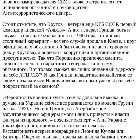
первого зампредседателя СБУ, а также отстранил его от
исполнения обязанностей руководителя
Антитеррористического центра.
Стоит отметить, что Крутов – ветеран еще КГБ СССР, первый
командир киевской «Альфы». А вот генерал Грицак, хоть и
служит в органах безопасности с 1990 года, типичный
столичный карьерист – вся его служба прошла в Киеве, а круг
официальных обязанностей был очерчен не антитеррором
(как у Крутова), а борьбой с коррупцией и организованной
преступностью. Так что Порошенко предпочел сменить
сильного спеца на паркетного генерала, лично ему
обязанного. Вот только сможет ли лично обязанный удержать
на себе АТЦ СБУ? И как Грицак наладит взаимодействие со
своим начальником Наливайченко, который уже выбрал себе
покровителей за океаном?
«Вероятность военной хунты сейчас довольна высока, я
думаю, на Украине сейчас все развивается по модели Грузии
начала 1990-х. Но и в Грузии, и в Азербайджане
взбунтовавшиеся офицеры смогли лишь привести к власти
фигуры из прошлого, – поясняет эксперт. – А на Украине
таких фигур нет, приводить на штыках некого».
Рассматривать всерьез возвращение Леонида Кучмы или
Виктора Ющенко, чьи электоральные шансы близки к точке