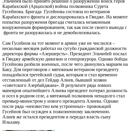
Эльчибея было принято решение о разоружении войск героя
Карабахской (Арцахской) войны полковника Сурета
Гусейнова. Бригада Гусейнова состояла из ветеранов
Карабахского фронта и дислоцировалась в Гяндже. На момент
попытки разоружения бригада считалась незаконным
вооруженным формированием, так как после своего вывода с
фронта не разоружилась и не демобилизовалась.
Сам Гусейнов на тот момент в армии уже не числился –
несколько месяцев работал на сугубо гражданской должности
директора фирмы «Азершерсть». Президент Эльчибей послал
в Гянджу армейскую дивизию и генпрокурора. Однако бойцы
Гусейнова разбили военных, после чего двинулись маршем на
Баку. Для переговоров с мятежным ветераном президенту
понадобился третейский судья, которым и стал временно
отставленный от дел Гейдар Алиев, бывший хозяин
«советского Азербайджана». В результате ряда ловких
маневров опытнейшего Алиева президент потерял должность
и осел в родном селе, а мятежный полковник ненадолго стал
премьер-министром у нового президента Алиева. Однако
после ряда «неизвестно кем устроенных» провокаций
Гусейнов был осужден к пожизненному заключению.
Алиев же остался президентом и передал власть сыну
Ильхаму.