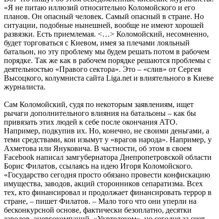
«Я не питаю иллюзий относительно Коломойского и его
планов. Он опасный человек. Самый опасный в стране. Но
ситуации, подобные нынешней, вообще не имеют хорошей
развязки. Есть приемлемая. <…> Коломойский, несомненно,
будет торговаться с Киевом, имея за плечами лояльный
батальон, но эту проблему мы будем решать потом в рабочем
порядке. Так же как в рабочем порядке решаются проблемы с
деятельностью «Правого сектора». Это – «слив» от Сергея
Высоцкого, колумниста сайта Liga.net и влиятельного в Киеве
журналиста.
Сам Коломойский, судя по некоторым заявлениям, ищет
рычаги дополнительного влияния на батальоны – как бы
привязать этих людей к себе после окончания АТО.
Например, подкупив их. Но, конечно, не своими деньгами, а
теми средствами, кои изымут у «врагов народа». Например, у
Ахметова или Януковича. В частности, об этом в своем
Facebook написал замгубернатора Днепропетровской области
Борис Филатов, ссылаясь на идею Игоря Коломойского.
«Государство сегодня просто обязано провести конфискацию
имущества, заводов, акций сторонников сепаратизма. Всех
тех, кто финансировал и продолжает финансировать террор в
стране, – пишет Филатов. – Мало того что они уперли на
бесконкурсной основе, фактически безоплатно, десятки
заводов, энергокомпаний, «Укртелеком», но сегодня за счет