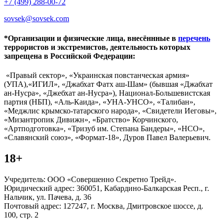
+7 (499) 288-00-72
sovsek@sovsek.com
*Организации и физические лица, внесённные в
перечень
террористов и экстремистов, деятельность которых
запрещена в Российской Федерации:
«Правый сектор», «Украинская повстанческая армия»
(УПА),«ИГИЛ», «Джабхат Фатх аш-Шам» (бывшая «Джабхат
ан-Нусра», «Джебхат ан-Нусра»), Национал-Большевистская
партия (НБП), «Аль-Каида», «УНА-УНСО», «Талибан»,
«Меджлис крымско-татарского народа», «Свидетели Иеговы»,
«Мизантропик Дивижн», «Братство» Корчинского,
«Артподготовка», «Тризуб им. Степана Бандеры», «НСО»,
«Славянский союз», «Формат-18», Дуров Павел Валерьевич.
18+
Учредитель: ООО «Совершенно Секретно Трейд».
Юридический адрес: 360051, Кабардино-Балкарская Респ., г.
Нальчик, ул. Пачева, д. 36
Почтовый адрес: 127247, г. Москва, Дмитровское шоссе, д.
100, стр. 2