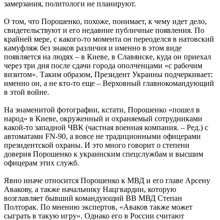
замерзания, политологи не планируют.
О том, что Порошенко, похоже, понимает, к чему идет дело,
свидетельствуют и его недавние публичные появления. По
крайней мере, с какого-то момента он переоделся в натовский
камуфляж без знаков различия и именно в этом виде
появляется на людях – в Киеве, в Славянске, куда он приехал
через три дня после сдачи города ополченцами «с рабочим
визитом». Таким образом, Президент Украины подчеркивает:
именно он, а не кто-то еще – Верховный главнокомандующий
в этой войне.
На знаменитой фотографии, кстати, Порошенко «пошел в
народ» в Киеве, окруженный и охраняемый сотрудниками
какой-то западной ЧВК (частная военная компания. – Ред.) с
автоматами FN-90, а вовсе не традиционными офицерами
президентской охраны. И это много говорит о степени
доверия Порошенко к украинским спецслужбам и высшим
офицерам этих служб.
Явно иначе относится Порошенко к МВД и его главе Арсену
Авакову, а также начальнику Нацгвардии, которую
возглавляет бывший командующий ВВ МВД Степан
Полторак. По мнению экспертов, «Аваков также может
сыграть в такую игру». Однако его в России считают