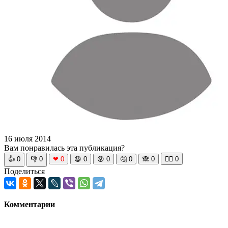
16 июля 2014
Вам понравилась эта публикация?
👍
0
👎
0
❤
0
😆
0
😡
0
🤔
0
🙈
0
🧘‍♀️
0
Поделиться
Комментарии