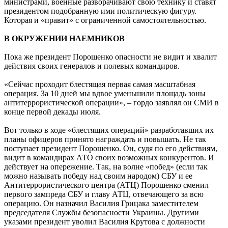
министрами, военные разворачивают свою технику и ставят
президентом подобранную ими политическую фигуру.
Которая и «правит» с ограниченной самостоятельностью.
В ОКРУЖЕНИИ НАЕМНИКОВ
Пока же президент Порошенко опасности не видит и хвалит
действия своих генералов и полевых командиров.
«Сейчас проходит блестящая первая самая масштабная
операция. За 10 дней мы вдвое уменьшили площадь зоны
антитеррористической операции», – гордо заявлял он СМИ в
конце первой декады июля.
Вот только в ходе «блестящих операций» разработавших их
планы офицеров принято награждать и повышать. Не так
поступает президент Порошенко. Он, судя по его действиям,
видит в командирах АТО своих возможных конкурентов. И
действует на опережение. Так, на волне «побед» (если так
можно называть победу над своим народом) СБУ и ее
Антитеррористического центра (АТЦ) Порошенко сменил
первого зампреда СБУ и главу АТЦ, отвечающего за всю
операцию. Он назначил Василия Грицака заместителем
председателя Службы безопасности Украины. Другими
указами президент уволил Василия Крутова с должности