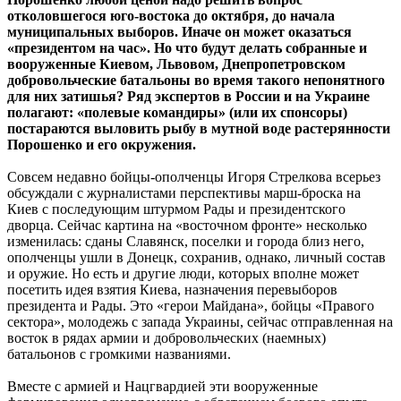
отколовшегося юго-востока до октября, до начала
муниципальных выборов. Иначе он может оказаться
«президентом на час». Но что будут делать собранные и
вооруженные Киевом, Львовом, Днепропетровском
добровольческие батальоны во время такого непонятного
для них затишья? Ряд экспертов в России и на Украине
полагают: «полевые командиры» (или их спонсоры)
постараются выловить рыбу в мутной воде растерянности
Порошенко и его окружения.
Совсем недавно бойцы-ополченцы Игоря Стрелкова всерьез
обсуждали с журналистами перспективы марш-броска на
Киев с последующим штурмом Рады и президентского
дворца. Сейчас картина на «восточном фронте» несколько
изменилась: сданы Славянск, поселки и города близ него,
ополченцы ушли в Донецк, сохранив, однако, личный состав
и оружие. Но есть и другие люди, которых вполне может
посетить идея взятия Киева, назначения перевыборов
президента и Рады. Это «герои Майдана», бойцы «Правого
сектора», молодежь с запада Украины, сейчас отправленная на
восток в рядах армии и добровольческих (наемных)
батальонов с громкими названиями.
Вместе с армией и Нацгвардией эти вооруженные