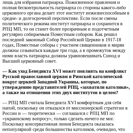
лишь для избрания патриарха. Пожизненное правления и
полная бесконтрольность патриарха со стороны какого-либо
церковного органа делает этот институт нежизнеспособным в
средне- и долгосрочной перспективе. Если после смены
политического режима институт патриарха и сохранится в
РПЦ МП, то он станет более прозрачным и подотчетным
регулярно собираемым Поместным собором. Как решил
последний законный Собор Российской Церкви в 1917-18
годах, Поместные соборы с участием священников и мирян
должны созываться каждые три года, а в промежуток между
ними власть патриарха должны уравновешивать Синод и
Высший церковный совет.
— Как уход Бенедикта XVI может повлиять на конфликт
Русской православной церкви и Римской католической
вокруг церквей Западной Украины, которые, по
утверждению представителей РПЦ, «захватили католики»,
а также на отношения этих двух институтов в целом?
— РПЦ МП считала Бенедикта XVI комфортным для себя
папой, поскольку он отказался от миссионерской стратегии в
России и — теоретически — соглашался с РПЦ МП по
«украинскому вопросу», только сделать ничего не мог.
Поскольку консервативная линия Бенедикта оказалась
непопулярной среди большинства католиков, очевидно, что