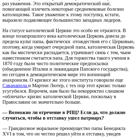
раз уважения. Это открытый демократический шаг,
помогающий излечить некоторые средневековые болезни
католицизма. Такое уважение к этому поступку, кстати,
выразило подавляющее большинство западных лидеров.
На статусе католической Церкви это особо не отразится. В
конце позапрошлого века католическая Церковь довела до
предела культ папы, фактически отождествив его с Церковью,
поэтому, когда умирает очередной папа, католическая Церковь
как бы мистически распадается, утрачивает связь с тем, чьим
наместником считается папа. Для торжества такого учения в
1870 году были чисто политические предпосылки
(объединение Италии и ликвидация Папского государства),
но сегодня в демократическом мире это вопиющий
анахронизм. О кризисе же этого института говорили еще
Саванарола
и Мартин Лютер, с тех пор этот кризис только
усугубился. Впрочем, нам было бы некорректно слишком
«обличать» кризис католической Церкви, поскольку в
Православии он значительно больше.
— Возможно ли отречение в РПЦ? Если да, что должно
случиться, чтобы в отставку ушел патриарх?
— Грандиозное моральное преимущество папы Бенедикта
XVI в том, что он честно решил уйти в отставку, увидев