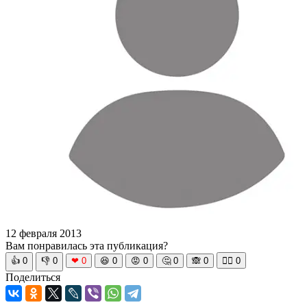
12 февраля 2013
Вам понравилась эта публикация?
👍
0
👎
0
❤
0
😆
0
😡
0
🤔
0
🙈
0
🧘‍♀️
0
Поделиться