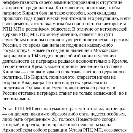
неэффективность своего администрирования и отсутствие
авторитета среди паствы. К сожалению, непохоже, чтобы
патриарх Кирилл был на такое способен, хотя скандалы
прошлого года практически уничтожили его репутацию, и его
своевременная отставка могла бы спасти остатки авторитета
РПЦ МП в российском обществе. В отличие от католической
Церкви РПЦ МП, по моему мнению, является по сути
служебным органом господствующего политического режима
России, в то время как папа не подчинен какому-либо
государству. С момента создания нынешней Московской
патриархии в 1943 году вопрос об избрании и условиях
деятельности ее патриарха решался исключительно в Кремле.
Теоретически Кремль может принять решение об отставке
Кирилла — слишком яркого и экстравагантного церковного
политика. Но Кирилл, понимая это, старается ничем не
огорчать Владимира Путина и других кремлевских
политиков. Однако при смене политического режима в
России отставка патриарха станет не только возможной, но и
необходимой.
Устав РПЦ МП весьма туманно трактует отставку патриарха
— он должен каким-то образом либо стать недееспособным,
либо быть отрешенным 2/3 голосов Поместного собора,
который, впрочем, по исправленной неделю назад на
Архиерейском соборе редакции Устава РПЦ МП, созывается