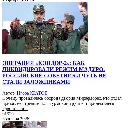
ОПЕРАЦИЯ «КОНДОР-2»: КАК
ЛИКВИДИРОВАЛИ РЕЖИМ МАДУРО.
РОССИЙСКИЕ СОВЕТНИКИ ЧУТЬ НЕ
СТАЛИ ЗАЛОЖНИКАМИ
Автор:
Игорь КРАТОВ
Почему провалилась оборона дворца Мирафлорес, кто отдал
приказ не стрелять по штурмовой группе и причём здесь
«двойная и...
61956
3 января 2026