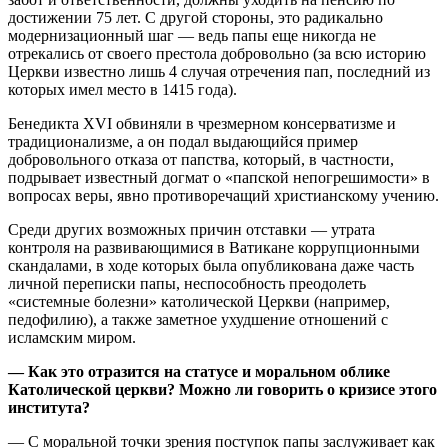
достижении 75 лет. С другой стороны, это радикально
модернизационный шаг — ведь папы еще никогда не
отрекались от своего престола добровольно (за всю историю
Церкви известно лишь 4 случая отречения пап, последний из
которых имел место в 1415 года).
Бенедикта ХVI обвиняли в чрезмерном консерватизме и
традиционализме, а он подал выдающийся пример
добровольного отказа от папства, который, в частности,
подрывает известный догмат о «папской непогрешимости» в
вопросах веры, явно противоречащий христианскому учению.
Среди других возможных причин отставки — утрата
контроля на развивающимися в Ватикане коррупционными
скандалами, в ходе которых была опубликована даже часть
личной переписки папы, неспособность преодолеть
«системные болезни» католической Церкви (например,
педофилию), а также заметное ухудшение отношений с
исламским миром.
— Как это отразится на статусе и моральном облике
Католической церкви? Можно ли говорить о кризисе этого
института?
— С моральной точки зрения поступок папы заслуживает как