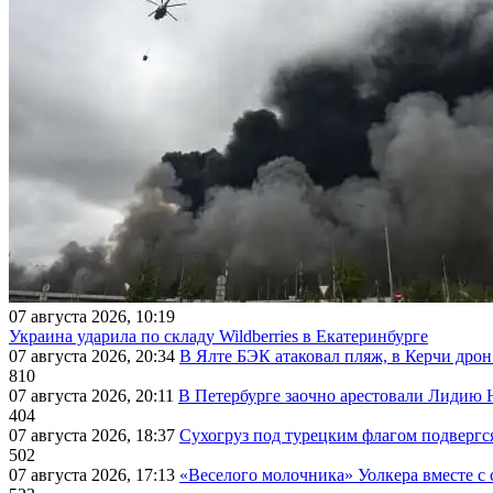
07 августа 2026, 10:19
Украина ударила по складу Wildberries в Екатеринбурге
07 августа 2026, 20:34
В Ялте БЭК атаковал пляж, в Керчи дрон
810
07 августа 2026, 20:11
В Петербурге заочно арестовали Лидию 
404
07 августа 2026, 18:37
Сухогруз под турецким флагом подвергс
502
07 августа 2026, 17:13
«Веселого молочника» Уолкера вместе с 