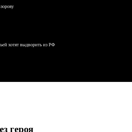
взорову
мьей хотят выдворить из РФ
ез героя