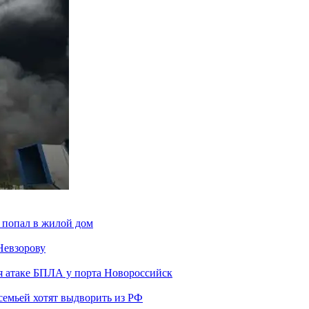
 попал в жилой дом
Невзорову
я атаке БПЛА у порта Новороссийск
семьей хотят выдворить из РФ