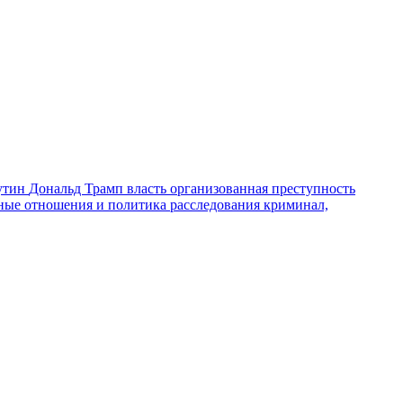
утин
Дональд Трамп
власть
организованная преступность
ные отношения и политика
расследования
криминал,