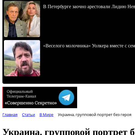
В Петербурге заочно арестовали Лидию Не
«Веселого молочника» Уолкера вместе с се
Главная
Статьи
В Мире
Украина, групповой портрет без героя
Украина, групповой портрет б