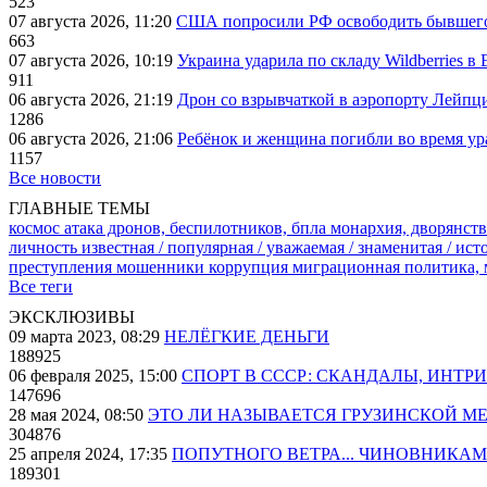
523
07 августа 2026, 11:20
США попросили РФ освободить бывшего 
663
07 августа 2026, 10:19
Украина ударила по складу Wildberries в
911
06 августа 2026, 21:19
Дрон со взрывчаткой в аэропорту Лейпци
1286
06 августа 2026, 21:06
Ребёнок и женщина погибли во время ур
1157
Все новости
ГЛАВНЫЕ ТЕМЫ
космос
атака дронов, беспилотников, бпла
монархия, дворянств
личность известная / популярная / уважаемая / знаменитая / ис
преступления
мошенники
коррупция
миграционная политика,
Все теги
ЭКСКЛЮЗИВЫ
09 марта 2023, 08:29
НЕЛЁГКИЕ ДЕНЬГИ
188925
06 февраля 2025, 15:00
СПОРТ В СССР: СКАНДАЛЫ, ИНТР
147696
28 мая 2024, 08:50
ЭТО ЛИ НАЗЫВАЕТСЯ ГРУЗИНСКОЙ М
304876
25 апреля 2024, 17:35
ПОПУТНОГО ВЕТРА... ЧИНОВНИКАМ
189301