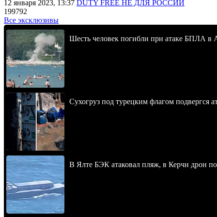
12 января 2023, 13:37
DUTY FREE НЕ ДЛЯ РОССИИ
199792
Все эксклюзивы
Шесть человек погибли при атаке БПЛА в 
Сухогруз под турецким флагом подвергся 
В Ялте БЭК атаковал пляж, в Керчи дрон п