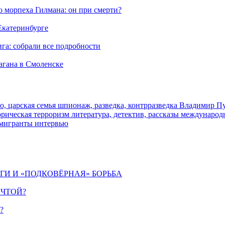
морпеха Гилмана: он при смерти?
 Екатеринбурге
га: собрали все подробности
агана в Смоленске
о, царская семья
шпионаж, разведка, контрразведка
Владимир П
торическая
терроризм
литература, детектив, рассказы
международ
 мигранты
интервью
ИГИ И «ПОДКОВЁРНАЯ» БОРЬБА
ЕЧТОЙ?
?