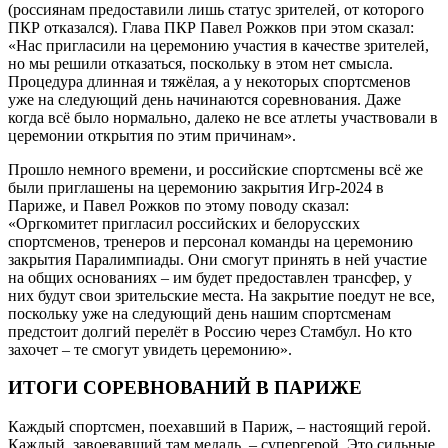
(россиянам предоставили лишь статус зрителей, от которого
ПКР отказался). Глава ПКР Павел Рожков при этом сказал:
«Нас пригласили на церемонию участия в качестве зрителей,
но мы решили отказаться, поскольку в этом нет смысла.
Процедура длинная и тяжёлая, а у некоторых спортсменов
уже на следующий день начинаются соревнования. Даже
когда всё было нормально, далеко не все атлеты участвовали в
церемонии открытия по этим причинам».
Прошло немного времени, и российские спортсмены всё же
были приглашены на церемонию закрытия Игр-2024 в
Париже, и Павел Рожков по этому поводу сказал:
«Оргкомитет пригласил российских и белорусских
спортсменов, тренеров и персонал команды на церемонию
закрытия Паралимпиады. Они смогут принять в ней участие
на общих основаниях – им будет предоставлен трансфер, у
них будут свои зрительские места. На закрытие поедут не все,
поскольку уже на следующий день нашим спортсменам
предстоит долгий перелёт в Россию через Стамбул. Но кто
захочет – те смогут увидеть церемонию».
ИТОГИ СОРЕВНОВАНИЙ В ПАРИЖЕ
Каждый спортсмен, поехавший в Париж, – настоящий герой.
Каждый, завоевавший там медаль, – супергерой. Это сильные