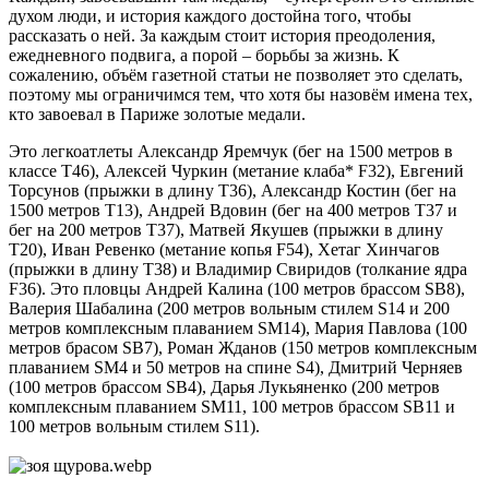
духом люди, и история каждого достойна того, чтобы
рассказать о ней. За каждым стоит история преодоления,
ежедневного подвига, а порой – борьбы за жизнь. К
сожалению, объём газетной статьи не позволяет это сделать,
поэтому мы ограничимся тем, что хотя бы назовём имена тех,
кто завоевал в Париже золотые медали.
Это легкоатлеты Александр Яремчук (бег на 1500 метров в
классе Т46), Алексей Чуркин (метание клаба* F32), Евгений
Торсунов (прыжки в длину Т36), Александр Костин (бег на
1500 метров Т13), Андрей Вдовин (бег на 400 метров Т37 и
бег на 200 метров T37), Матвей Якушев (прыжки в длину
Т20), Иван Ревенко (метание копья F54), Хетаг Хинчагов
(прыжки в длину Т38) и Владимир Свиридов (толкание ядра
F36). Это пловцы Андрей Калина (100 метров брассом SB8),
Валерия Шабалина (200 метров вольным стилем S14 и 200
метров комплексным плаванием SM14), Мария Павлова (100
метров брасом SB7), Роман Жданов (150 метров комплексным
плаванием SM4 и 50 метров на спине S4), Дмитрий Черняев
(100 метров брассом SВ4), Дарья Лукьяненко (200 метров
комплексным плаванием SM11, 100 метров брассом SB11 и
100 метров вольным стилем S11).