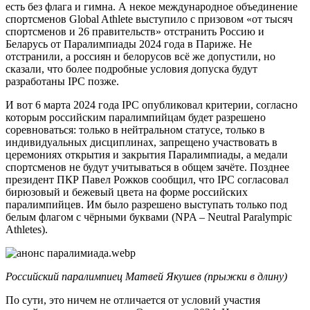
есть без флага и гимна. А некое международное объединение
спортсменов Global Athlete выступило с призовом «от тысяч
спортсменов и 26 правительств» отстранить Россию и
Беларусь от Паралимпиады 2024 года в Париже. Не
отстранили, а россиян и белорусов всё же допустили, но
сказали, что более подробные условия допуска будут
разработаны IPC позже.
И вот 6 марта 2024 года IPC опубликовал критерии, согласно
которым российским паралимпийцам будет разрешено
соревноваться: только в нейтральном статусе, только в
индивидуальных дисциплинах, запрещено участвовать в
церемониях открытия и закрытия Паралимпиады, а медали
спортсменов не будут учитываться в общем зачёте. Позднее
президент ПКР Павел Рожков сообщил, что IPC согласовал
бирюзовый и бежевый цвета на форме российских
паралимпийцев. Им было разрешено выступать только под
белым флагом с чёрными буквами (NPA – Neutral Paralympic
Athletes).
Российский паралимпиец Матвей Якушев (прыжки в длину
)
По сути, это ничем не отличается от условий участия