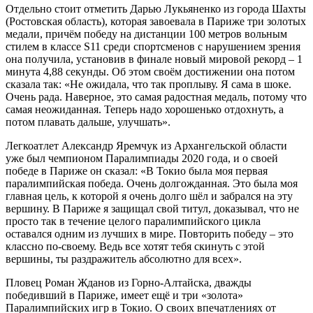
Отдельно стоит отметить Дарью Лукьяненко из города Шахты
(Ростовская область), которая завоевала в Париже три золотых
медали, причём победу на дистанции 100 метров вольным
стилем в классе S11 среди спортсменов с нарушением зрения
она получила, установив в финале новый мировой рекорд – 1
минута 4,88 секунды. Об этом своём достижении она потом
сказала так: «Не ожидала, что так проплыву. Я сама в шоке.
Очень рада. Наверное, это самая радостная медаль, потому что
самая неожиданная. Теперь надо хорошенько отдохнуть, а
потом плавать дальше, улучшать».
Легкоатлет Александр Яремчук из Архангельской области
уже был чемпионом Паралимпиады 2020 года, и о своей
победе в Париже он сказал: «В Токио была моя первая
паралимпийская победа. Очень долгожданная. Это была моя
главная цель, к которой я очень долго шёл и забрался на эту
вершину. В Париже я защищал свой титул, доказывал, что не
просто так в течение целого паралимпийского цикла
оставался одним из лучших в мире. Повторить победу – это
классно по-своему. Ведь все хотят тебя скинуть с этой
вершины, ты раздражитель абсолютно для всех».
Пловец Роман Жданов из Горно-Алтайска, дважды
победивший в Париже, имеет ещё и три «золота»
Паралимпийских игр в Токио. О своих впечатлениях от