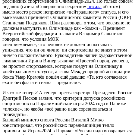
российских спортсменов в Олимпиаде-2024. Но только совсем
недавно (газета «Совершенно секретно»
писала
об этом)
имело место резкое неприятие «нейтрального» статуса, и его
высказывал президент Олимпийского комитета России (ОКР)
Станислав Поздняков. Шли разговоры о том, что россияне не
должны выступать на Олимпиаде как «бомжи». Президент
Всероссийской федерации плавания Владимир Сальников
говорил, что условия МОК
«неприемлемы», что человек не должен испытывать
унижения, что ни он лично, ни спортсмены не видят в этом
ничего положительного. Руководитель нашей художественной
гимнастики Ирина Винер заявила: «Простой народ, уверена,
не простит спортсменов, которые поедут на Олимпиаду в
«нейтральном» статусе», а глава Международной ассоциации
бокса Умар Кремлёв пошёл ещё дальше: «Те, кто согласился
ехать без флага и гимна – предатели».
И что же теперь? А теперь пресс-секретарь Президента России
Дмитрий Песков заявил, что критерии допуска российских
спортсменов на Паралимпийские игры 2024 года в Париже
«плохие», но якобы «всё равно надо соревноваться и
побеждать».
Бывший министр спорта России Виталий Мутко
констатировал, что российских паралимпийцев тепло
приняли на Играх-2024 в Париже: «России надо возвращаться