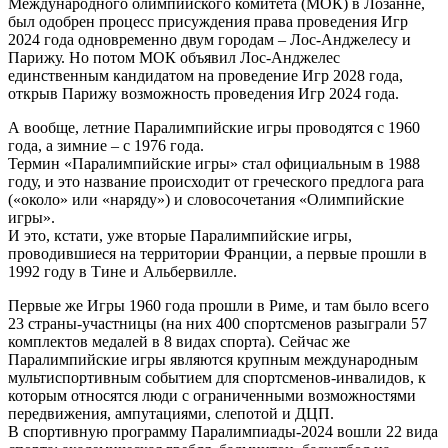
Международного олимпийского комитета (МОК) в Лозанне,
был одобрен процесс присуждения права проведения Игр
2024 года одновременно двум городам – Лос-Анджелесу и
Парижу. Но потом МОК объявил Лос-Анджелес
единственным кандидатом на проведение Игр 2028 года,
открыв Парижу возможность проведения Игр 2024 года.
А вообще, летние Паралимпийские игры проводятся с 1960
года, а зимние – с 1976 года.
Термин «Паралимпийские игры» стал официальным в 1988
году, и это название происходит от греческого предлога para
(«около» или «наряду») и словосочетания «Олимпийские
игры».
И это, кстати, уже вторые Паралимпийские игры,
проводившиеся на территории Франции, а первые прошли в
1992 году в Тине и Альбервилле.
Первые же Игры 1960 года прошли в Риме, и там было всего
23 страны-участницы (на них 400 спортсменов разыграли 57
комплектов медалей в 8 видах спорта). Сейчас же
Паралимпийские игры являются крупным международным
мультиспортивным событием для спортсменов-инвалидов, к
которым относятся люди с ограниченными возможностями
передвижения, ампутациями, слепотой и ДЦП.
В спортивную программу Паралимпиады-2024 вошли 22 вида