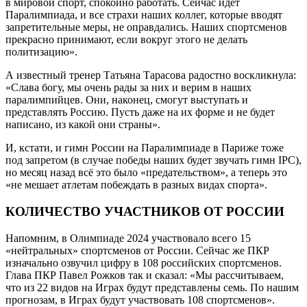
в мировой спорт, спокойно работать. Сейчас идёт
Паралимпиада, и все страхи наших коллег, которые вводят
запретительные меры, не оправдались. Наших спортсменов
прекрасно принимают, если вокруг этого не делать
политизацию».
А известный тренер Татьяна Тарасова радостно воскликнула:
«Слава богу, мы очень рады за них и верим в наших
паралимпийцев. Они, наконец, смогут выступать и
представлять Россию. Пусть даже на их форме и не будет
написано, из какой они страны».
И, кстати, и гимн России на Паралимпиаде в Париже тоже
под запретом (в случае победы наших будет звучать гимн IPC),
но месяц назад всё это было «предательством», а теперь это
«не мешает атлетам побеждать в разных видах спорта».
КОЛИЧЕСТВО УЧАСТНИКОВ ОТ РОССИИ
Напомним, в Олимпиаде 2024 участвовало всего 15
«нейтральных» спортсменов от России. Сейчас же ПКР
изначально озвучил цифру в 108 российских спортсменов.
Глава ПКР Павел Рожков так и сказал: «Мы рассчитываем,
что из 22 видов на Играх будут представлены семь. По нашим
прогнозам, в Играх будут участвовать 108 спортсменов».