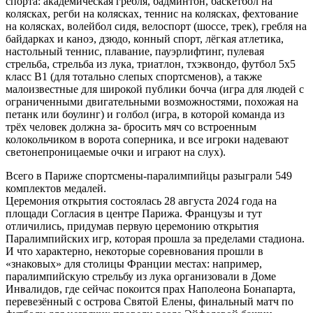
спорта: академическая гребля, бадминтон, баскетбол на
колясках, регби на колясках, теннис на колясках, фехтование
на колясках, волейбол сидя, велоспорт (шоссе, трек), гребля на
байдарках и каноэ, дзюдо, конный спорт, лёгкая атлетика,
настольный теннис, плавание, пауэрлифтинг, пулевая
стрельба, стрельба из лука, триатлон, тхэквондо, футбол 5х5
класс В1 (для тотально слепых спортсменов), а также
малоизвестные для широкой публики бочча (игра для людей с
ограниченными двигательными возможностями, похожая на
петанк или боулинг) и голбол (игра, в которой команда из
трёх человек должна за- бросить мяч со встроенным
колокольчиком в ворота соперника, и все игроки надевают
светонепроницаемые очки и играют на слух).
Всего в Париже спортсмены-паралимпийцы разыграли 549
комплектов медалей.
Церемония открытия состоялась 28 августа 2024 года на
площади Согласия в центре Парижа. Французы и тут
отличились, придумав первую церемонию открытия
Паралимпийских игр, которая прошла за пределами стадиона.
И что характерно, некоторые соревнования прошли в
«знаковых» для столицы Франции местах: например,
паралимпийскую стрельбу из лука организовали в Доме
Инвалидов, где сейчас покоится прах Наполеона Бонапарта,
перевезённый с острова Святой Елены, финальный матч по