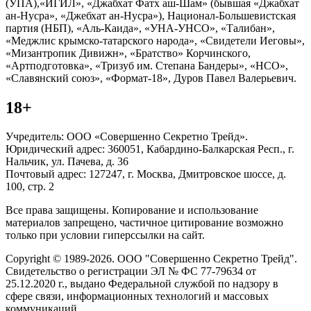
(УПА),«ИГИЛ», «Джабхат Фатх аш-Шам» (бывшая «Джабхат
ан-Нусра», «Джебхат ан-Нусра»), Национал-Большевистская
партия (НБП), «Аль-Каида», «УНА-УНСО», «Талибан»,
«Меджлис крымско-татарского народа», «Свидетели Иеговы»,
«Мизантропик Дивижн», «Братство» Корчинского,
«Артподготовка», «Тризуб им. Степана Бандеры», «НСО»,
«Славянский союз», «Формат-18», Дуров Павел Валерьевич.
18+
Учредитель: ООО «Совершенно Секретно Трейд».
Юридический адрес: 360051, Кабардино-Балкарская Респ., г.
Нальчик, ул. Пачева, д. 36
Почтовый адрес: 127247, г. Москва, Дмитровское шоссе, д.
100, стр. 2
Все права защищены. Копирование и использование
материалов запрещено, частичное цитирование возможно
только при условии гиперссылки на сайт.
Copyright © 1989-2026. ООО "Совершенно Секретно Трейд".
Свидетельство о регистрации ЭЛ № ФС 77-79634 от
25.12.2020 г., выдано Федеральной службой по надзору в
сфере связи, информационных технологий и массовых
коммуникаций.