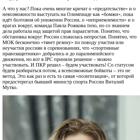
А что у нас? Пока очень многие кричат о «предательстве» и о
невозможности выступать на Олимпиаде как «бомжи», пока
идёт болтовня об унижении России, о «неприемлемости» и о
врагах вокруг, команда Павла Рожкова тихо, но со знанием
дела работала над защитой прав параатлетов. Понятно, что
обстановка вокруг России сложилась непростая. Понятно, что
МОК бесконечно «тянет резину» по поводу участия или
неучастия россиян в соревнованиях, что «спортивные
правозащитники» добрались и до паралимпийского
движения, но вот в IPC приняли решение – можно
участвовать. И ПКР решил – будем участвовать! Со статусом
будем разбираться потом, а всевозможные бойкоты – это не
метод. Это как раз и есть та самая «политизация», от которой
предостерегал бывший министр спорта России Виталий
Мутко.