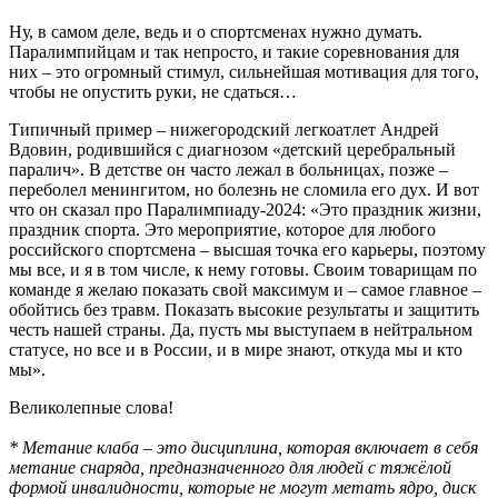
Ну, в самом деле, ведь и о спортсменах нужно думать.
Паралимпийцам и так непросто, и такие соревнования для
них – это огромный стимул, сильнейшая мотивация для того,
чтобы не опустить руки, не сдаться…
Типичный пример – нижегородский легкоатлет Андрей
Вдовин, родившийся с диагнозом «детский церебральный
паралич». В детстве он часто лежал в больницах, позже –
переболел менингитом, но болезнь не сломила его дух. И вот
что он сказал про Паралимпиаду-2024: «Это праздник жизни,
праздник спорта. Это мероприятие, которое для любого
российского спортсмена – высшая точка его карьеры, поэтому
мы все, и я в том числе, к нему готовы. Своим товарищам по
команде я желаю показать свой максимум и – самое главное –
обойтись без травм. Показать высокие результаты и защитить
честь нашей страны. Да, пусть мы выступаем в нейтральном
статусе, но все и в России, и в мире знают, откуда мы и кто
мы».
Великолепные слова!
* Метание клаба – это дисциплина, которая включает в себя
метание снаряда, предназначенного для людей с тяжёлой
формой инвалидности, которые не могут метать ядро, диск