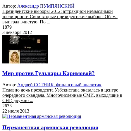
Автор:
Александр ПУМПЯНСКИЙ
Президентские выборы-2012: аттракцион немыслимой
зрелищности Свои вторые президентские выборы Обама
выиграл вчистую. По ...
1879
3 декабря 2012
Мир против Гульнары Каримовой?
Автор:
Андрей СОТНИК, финансовый аналитик
Недавно дочь президента Узбекистана оказалась в центре
очередного скандала. Многочисленные СМИ, выходящие в
СНГ, дружно ...
2633
22 июля 2013
Перманентная армянская революция