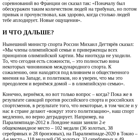
соревнований во Франции он сказал так: «Поначалу был
обескуражен таким количеством людей на трибунах, но потом
привык и прочувствовал, как здорово, когда столько людей
тебе аплодирует. Новые ощущения».
И ЧТО ДАЛЬШЕ?
Нынешний министр спорта России Михаил Дегтярёв сказал:
«Мы члены олимпийской семьи и приверженцы всех
принципов олимпийской хартии. Мы ниоткуда не уходили.
То, что сегодня есть сложности, – это полностью вина
некоторых чиновников международного спорта. К
сожалению, они находятся под влиянием и общественного
мнения на Западе, и политиков, но я уверен, что мы это
преодолеем и вернёмся домой – в олимпийскую семью».
Конечно, вернёмся, но вот только вопрос – когда? Пока же в
результате санкций против российского спорта и российских
спортсменов, в результате того, что некоторые, в том числе и у
нас в стране делают «вокруг этого политизацию», наш спорт
медленно, но верно деградирует. Например, на
Паралимпиаде-2012 в Лондоне наши заняли 2-е
общекомандное место – 102 медали (36 золотых, 38
серебряных и 28 бронзовых), на Паралимпиаде-2020 в Токио –
4-е место – 118 медалей (36 золотых, 33 серебряных и 49