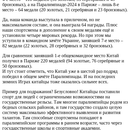
бронзовых), а на Паралимпиаде-2024 в Париже – лишь 8-е
место – 64 медали (20 золотых, 21 серебряная и 23 бронзовых).
Да, наша команда выступала в приличном, но не
максимальном составе, и она выиграла 64 награды. Плюс
наши спортсмены в дополнение к своим медалям ещё и
установили четыре мировых рекорда. Но при этом мы
уступили в командном зачёте Украине, занявшей 7-е место –
82 медали (22 золотых, 28 серебряных и 32 бронзовых).
Для сравнения: занявший 1-е общекомандное место Китай
получил в Париже 220 медалей (94 золотые, 76 серебряные и
50 бронзовых).
И тут стоит отметить, что Китай уже в шестой раз подряд
победил в общем зачёте Паралимпиады. И на последних
зимних Играх китайцы тоже оказались сильнее всех.
Пример для подражания? Безусловно! Китайцы поставили
спорт для людей с ограниченными возможностями на
государственные рельсы. Там многие паралимпийцы родом из
бедных сельских районов, и там государство создало целую
систему максимально эффективного выявления и развития
талантов. Там способные спортсмены попадают в
паралимпийские программы в раннем возрасте, часто через
государственные школы и спортивные академии.