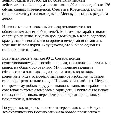
ленинградцы, а заработки по советским меркам
действительно были сумасшедшими: в 80-х в городе было 126
официальных миллионеров. Слетать в Красноярск попить
пива или махнуть на выходные в Москву считалось рядовым
делом.
И тем не менее заполярный город оставался только
общежитием для его обитателей. Местом, где зарабатывают
северную пенсию, и купив дом где-нибудь в Краснодарском
крае, уезжают копаться в огороде и вечерами вспоминать
заунывный вой пурги. В сущности, это и было одной из
главных в жизни задач.
Все изменилось в начале 90-х. Северу, всегда
существовавшему на гособеспечении, предложили вступать в
рынок на общих основаниях. Миллионные вклады в
сберкассах за один-два года превратились во вклады
копеечные, куда-то исчезло магазинное изобилие, и, самое
главное, стремительно нищал Норильский комбинат. Нет, он
по-прежнему добывал руду и плавил металл, но отработанная
советская система сломалась в один день. Нужно было искать
новых поставщиков, перевозчиков, посредников, новых
покупателей, наконец.
Государство, впрочем, все это интересовало мало. Новую
демократическую Россию занимала борьба президента с