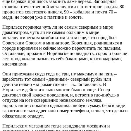
еще бараков пришлось завозить даже дерево. Заполярная
столица отечественной металлургии в ответ производила 80
процентов советского никеля, 90 – кобальта и почти 70 –
меди, не говоря уже о платине и золоте.
Норильск гордился чуть ли не самым северным в мире
драмтеатром, чуть ли не самым большим в мире
металлургическим комбинатом и тем еще, что город был
Советским Союзом в миниатюре. Коренных, родившихся в
городе норильчан и сейчас можно пересчитать по пальцам.
Остальные, прожив в Норильске по двадцать, сорок и больше
лет, продолжали называть себя бакинцами, краснодарцами,
киевлянами.
Они приезжали сюда года на три, ну максимум на пять –
заработать тот самый «длинный» северный рубль или
действительно «за романтикой» – и... оставались. В
Норильске действительно многое было проще. Север
диктовал свой кодекс поведения, и, встретив где-нибудь в
отпуске на юге совершенно незнакомого земляка,
норильчанин спокойно одалживал любую сумму, беря в виде
гарантии только адрес или номер телефона, и знал, что деньги
обязательно отдадут.
Норильским магазинам тогда завидовали москвичи и