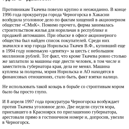
Противникам Ткачева повезло крупно и неожиданно. В конце
1996 года прокуратура города Черногорска в Хакасии
возбудила уголовное дело по фактам хищений в акционерном
обществе «СМиК». Помимо прочего, фирма занималась
строительством жилья для норильчан в республике и
продажей автомашин. При обыске в офисе акционерного
общества был найден список покупателей. Среди них
значился и мэр города Норильска Ткачев В.Ф., купивший еще
в 1994 году новенькую «девятку» за шесть с небольшим
миллионов рублей. Тот факт, что кроме Ткачева ровно столько
же заплатили за машины еще двести человек, в том числе и
заместитель губернатора края, дела не менял. Машина
куплена за полцены, мэрия Норильска и АО находятся в
финансовых отношениях, стало быть, факт взятки налицо.
Не использовать такой козырь в борьбе со строптивым мэром
было бы просто глупо.
И 8 апреля 1997 года прокуратура Черногорска возбуждает
против Ткачева уголовное дело. Две недели спустя мэра,
приехавшего в Красноярск по приглашению губернатора,
арестовали прямо в гостиничном номере и, допросив, увезли
в Черногорск.