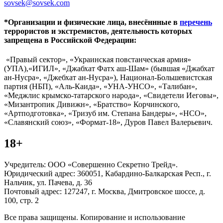
sovsek@sovsek.com
*Организации и физические лица, внесённные в
перечень
террористов и экстремистов, деятельность которых
запрещена в Российской Федерации:
«Правый сектор», «Украинская повстанческая армия»
(УПА),«ИГИЛ», «Джабхат Фатх аш-Шам» (бывшая «Джабхат
ан-Нусра», «Джебхат ан-Нусра»), Национал-Большевистская
партия (НБП), «Аль-Каида», «УНА-УНСО», «Талибан»,
«Меджлис крымско-татарского народа», «Свидетели Иеговы»,
«Мизантропик Дивижн», «Братство» Корчинского,
«Артподготовка», «Тризуб им. Степана Бандеры», «НСО»,
«Славянский союз», «Формат-18», Дуров Павел Валерьевич.
18+
Учредитель: ООО «Совершенно Секретно Трейд».
Юридический адрес: 360051, Кабардино-Балкарская Респ., г.
Нальчик, ул. Пачева, д. 36
Почтовый адрес: 127247, г. Москва, Дмитровское шоссе, д.
100, стр. 2
Все права защищены. Копирование и использование