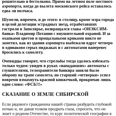
решительно и бестолково. Прямо на летном поле местного
аэропорта, когда до вылета московского рейса оставалось
едва ли полчаса.
Шумели, впрочем, и до этого: в столицу, кроме мэра города
и целой делегации эстрадных звезд, отработавших
гастроли в Заполярье, возвращался глава «ОНЭКСИМ-
банка» Владимир Потанин с внушительной охраной. И за
охапками цветов и прощальными криками никто не
заметил, как из здания аэропорта выбежали вдруг четверо
в одинаково серых пиджаках и с автоматами наперевес
бросились к самолету.
Очевидцы говорят, что стрельбы тогда удалось избежать
только чудом: увидев в руках «нападавших» автоматы с
глушителями, телохранители банкира заняли было
оборону на трапе самолета, но старший «четверки» успел
вовремя взмахнуть красной книжечкой, прокричав лишь
одно слово: «ФСБ!!!»
СКАЗАНИЕ О ЗЕМЛЕ СИБИРСКОЙ
Если рядового гражданина нашей страны разбудить глубокой
ночью и, не давая толком продрать глаза, спросить, что он
знает о родном Отечестве, то курс политической географии в