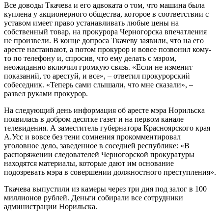
Все доводы Ткачева и его адвоката о том, что машина была
куплена у акционерного общества, которое в соответствии с
уставом имеет право устанавливать любые цены на
собственный товар, на прокурора Черногорска впечатления
не произвели. В конце допроса Ткачеву заявили, что на его
аресте настаивают, а потом прокурор и вовсе позвонил кому-
то по телефону и, спросив, что ему делать с мэром,
неожиданно включил громкую связь. «Если не изменит
показаний, то арестуй, и все», – ответил прокурорский
собеседник. «Теперь сами слышали, что мне сказали», –
развел руками прокурор.
На следующий день информация об аресте мэра Норильска
появилась в добром десятке газет и на первом канале
телевидения. А заместитель губернатора Красноярского края
А.Усс и вовсе без тени сомнения прокомментировал
уголовное дело, заведенное в соседней республике: «В
распоряжении следователей Черногорской прокуратуры
находятся материалы, которые дают им основание
подозревать мэра в совершении должностного преступления».
Ткачева выпустили из камеры через три дня под залог в 100
миллионов рублей. Деньги собирали все сотрудники
администрации Норильска.