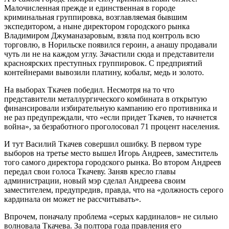
Малочисленная прежде и единственная в городе
криминальная группировка, возглавляемая бывшим
экспедитором, а ныне директором городского рынка
Владимиром Джуманазаровым, взяла под контроль всю
торговлю, в Норильске появился героин, а анашу продавали
чуть ли не на каждом углу. Зачастили сюда и представители
красноярских преступных группировок. С предприятий
контейнерами вывозили платину, кобальт, медь и золото.
На выборах Ткачев победил. Несмотря на то что
представители металлургического комбината в открытую
финансировали избирательную кампанию его противника и
не раз предупреждали, что «если придет Ткачев, то начнется
война», за безработного проголосовал 71 процент населения.
И тут Василий Ткачев совершил ошибку. В первом туре
выборов на третье место вышел Игорь Андреев, заместитель
того самого директора городского рынка. Во втором Андреев
передал свои голоса Ткачеву. Заняв кресло главы
администрации, новый мэр сделал Андреева своим
заместителем, предупредив, правда, что на «должность серого
кардинала он может не рассчитывать».
Впрочем, поначалу проблема «серых кардиналов» не сильно
волновала Ткачева. За полтора года правления его