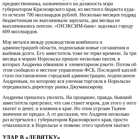
предшественника, назначенного на должность мэра
губернатором Красноярского края, из местного бюджета куда-
то исчезли 700 миллиардов рублей. Несколько месяцев подряд
бюджетникам не выплачивали зарплаты, два месяца не
выплачивались пенсии. «ОНЭКСИМ-банк» задолжал городу
609 миллиардов.
Мэр метался между руководством комбината и
администрацией области, подписывая новые соглашения и
выбивая долги. Его заместитель тоже не терял времени. За три
месяца в мэрию Норильска пришло несколько писем, в
которых Андреева обвиняли в элементарном рэкете. Потом об
этом сообщило и местное управление ФСБ. Последней каплей
стало постановление городской администрации, подписанное
Андреевым, по которому вся уличная торговля в Норильске
передавалась директору рынка Джуманазарову.
Андреева пришлось уволить. На прощание, правда, бывший
заместитель пригрозил, что сам станет мэром, для этого у него
хватит и денег, и влияния в крае. Но этим угрозам Ткачев
значения не придал. А от рассказов, что Андреев несколько
раз встречался с губернатором Красноярского края, просто
отмахивался: в Норильске и помимо этого проблем хватает.
УДАР В «ДЕВЯТКУ»