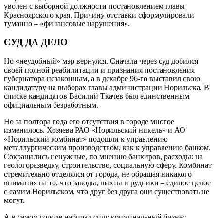
уволен с выборной должности постановлением главы
Красноярского края. Причину отставки сформулировали
туманно – «финансовые нарушения».
СУД ДА ДЕЛО
Но «неудобный» мэр вернулся. Сначала через суд добился
своей полной реабилитации и признания постановления
губернатора незаконным, а в декабре 96-го выставил свою
кандидатуру на выборах главы администрации Норильска. В
списке кандидатов Василий Ткачев был единственным
официальным безработным.
Но за полтора года его отсутствия в городе многое
изменилось. Хозяева РАО «Норильский никель» и АО
«Норильский комбинат» подошли к управлению
металлургическим производством, как к управлению банком.
Сокращались ненужные, по мнению банкиров, расходы: на
геологоразведку, строительство, социальную сферу. Комбинат
стремительно отделялся от города, не обращая никакого
внимания на то, что заводы, шахты и рудники – единое целое
с самим Норильском, что друг без друга они существовать не
могут.
А в самом городе набирал силу криминальный бизнес.