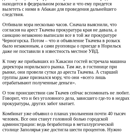
находится в федеральном розыске и что ему придется
вылететь с ними в Абакан для проведения дальнейшего
следствия.
Отбивали мэра несколько часов. Сначала выяснили, что
согласия на арест Ткачева прокуратура края не давала, а
санкцию незаконно выписали все в той же прокуратуре
Черногорска. Потом – что и объявление Ткачева в розыск
было незаконным, а сами руоповцы о приезде в Норильск
даже не поставили в известность местное УВД.
К тому же прибывших из Хакасии гостей встречала машина
директора норильского рынка. Там же, в гостинице при
рынке, они провели сутки до ареста Ткачева. А старший
группы даже признался мэру, что они «всего лишь
отрабатывают полученные деньги».
О том происшествии сам Ткачев сейчас вспоминать не любит.
Говорит, что и без уголовного дела, зависшего где-то в недрах
прокуратуры, других забот хватает.
Комбинат уже объявил о планах увольнения почти 40 тысяч
человек. Все они станут головной болью городской
администрации: ведь безработица в металлургической
столице Заполярья уже достигла шести процентов. Нужно