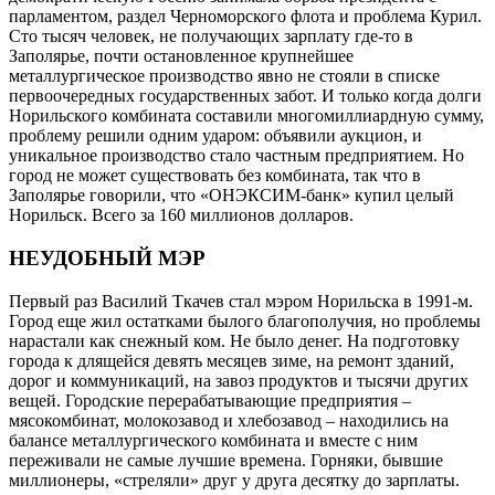
парламентом, раздел Черноморского флота и проблема Курил.
Сто тысяч человек, не получающих зарплату где-то в
Заполярье, почти остановленное крупнейшее
металлургическое производство явно не стояли в списке
первоочередных государственных забот. И только когда долги
Норильского комбината составили многомиллиардную сумму,
проблему решили одним ударом: объявили аукцион, и
уникальное производство стало частным предприятием. Но
город не может существовать без комбината, так что в
Заполярье говорили, что «ОНЭКСИМ-банк» купил целый
Норильск. Всего за 160 миллионов долларов.
НЕУДОБНЫЙ МЭР
Первый раз Василий Ткачев стал мэром Норильска в 1991-м.
Город еще жил остатками былого благополучия, но проблемы
нарастали как снежный ком. Не было денег. На подготовку
города к длящейся девять месяцев зиме, на ремонт зданий,
дорог и коммуникаций, на завоз продуктов и тысячи других
вещей. Городские перерабатывающие предприятия –
мясокомбинат, молокозавод и хлебозавод – находились на
балансе металлургического комбината и вместе с ним
переживали не самые лучшие времена. Горняки, бывшие
миллионеры, «стреляли» друг у друга десятку до зарплаты.