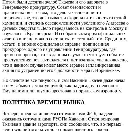
Потом были десятки жалоб Ткачева и его адвоката в
Генеральную прокуратуру, Совет безопасности и
правительство – о том, что дело заказное и чисто
политическое, это доказывает и скоропалительность газетной
кампании, и степень осведомленности уволенного Андреева о
деталях следствия. Дело передавалось на контроль в Москву и
изучалось в Красноярске. Из собранных мэром официальных
ответов вполне можно составить толстенный том. Среди них,
кстати, и вполне официальная справка, подписанная
прокурором одного из управлений Генпрокуратуры, где
прямо говорится, что «в данном случае отсутствует событие
преступления: нет взяткодателя и нет взятки», «не исключено,
что в данном случае имеет место заранее запланированная
акция по устранению его с должности мэра г. Норильска».
Но следствие все тянулось, и сам Василий Ткачев даже начал
о нем забывать, махнув рукой, как на досадную нелепость.
Ему напомнили, шумно арестовав в норильском аэропорту.
ПОЛИТИКА ВРЕМЕН РЫНКА
Четверо, представившиеся сотрудниками ФСБ, на деле
оказались сотрудниками РУОПа Хакасии. Отконвоировав
Ткачева в здание аэропорта, они сообщили, что, во-первых,
действующий мэр крупного промышленного города