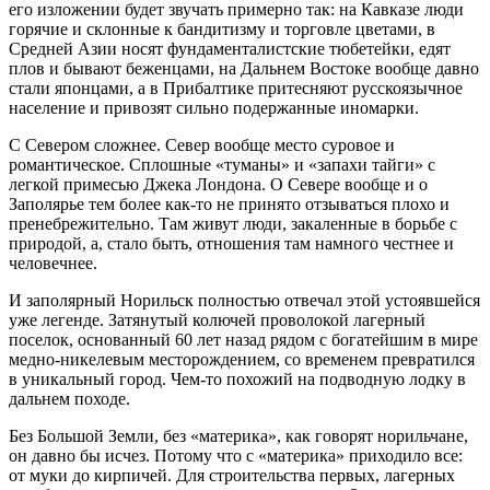
его изложении будет звучать примерно так: на Кавказе люди
горячие и склонные к бандитизму и торговле цветами, в
Средней Азии носят фундаменталистские тюбетейки, едят
плов и бывают беженцами, на Дальнем Востоке вообще давно
стали японцами, а в Прибалтике притесняют русскоязычное
население и привозят сильно подержанные иномарки.
С Севером сложнее. Север вообще место суровое и
романтическое. Сплошные «туманы» и «запахи тайги» с
легкой примесью Джека Лондона. О Севере вообще и о
Заполярье тем более как-то не принято отзываться плохо и
пренебрежительно. Там живут люди, закаленные в борьбе с
природой, а, стало быть, отношения там намного честнее и
человечнее.
И заполярный Норильск полностью отвечал этой устоявшейся
уже легенде. Затянутый колючей проволокой лагерный
поселок, основанный 60 лет назад рядом с богатейшим в мире
медно-никелевым месторождением, со временем превратился
в уникальный город. Чем-то похожий на подводную лодку в
дальнем походе.
Без Большой Земли, без «материка», как говорят норильчане,
он давно бы исчез. Потому что с «материка» приходило все:
от муки до кирпичей. Для строительства первых, лагерных