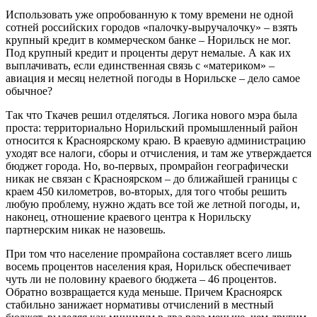
Использовать уже опробованную к тому времени не одной
сотней российских городов «палочку-выручалочку» – взять
крупный кредит в коммерческом банке – Норильск не мог.
Под крупный кредит и проценты дерут немалые. А как их
выплачивать, если единственная связь с «материком» –
авиация и месяц нелетной погоды в Норильске – дело самое
обычное?
Так что Ткачев решил отделяться. Логика нового мэра была
проста: территориально Норильский промышленный район
относится к Красноярскому краю. В краевую администрацию
уходят все налоги, сборы и отчисления, и там же утверждается
бюджет города. Но, во-первых, промрайон географически
никак не связан с Красноярском – до ближайшей границы с
краем 450 километров, во-вторых, для того чтобы решить
любую проблему, нужно ждать все той же летной погоды, и,
наконец, отношение краевого центра к Норильску
партнерским никак не назовешь.
При том что население промрайона составляет всего лишь
восемь процентов населения края, Норильск обеспечивает
чуть ли не половину краевого бюджета – 46 процентов.
Обратно возвращается куда меньше. Причем Красноярск
стабильно занижает нормативы отчислений в местный