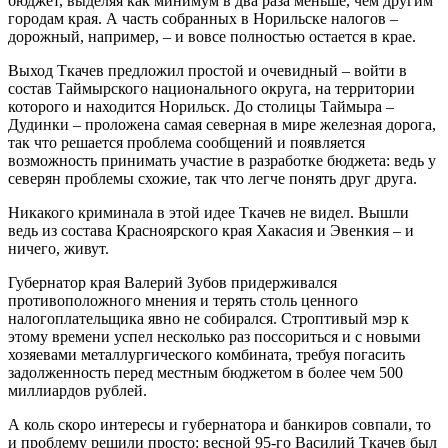
бюджет, выделяя как минимум в два раза меньше, чем другим
городам края. А часть собранных в Норильске налогов –
дорожный, например, – и вовсе полностью остается в крае.
Выход Ткачев предложил простой и очевидный – войти в
состав Таймырского национального округа, на территории
которого и находится Норильск. До столицы Таймыра –
Дудинки – проложена самая северная в мире железная дорога,
так что решается проблема сообщений и появляется
возможность принимать участие в разработке бюджета: ведь у
северян проблемы схожие, так что легче понять друг друга.
Никакого криминала в этой идее Ткачев не видел. Вышли
ведь из состава Красноярского края Хакасия и Эвенкия – и
ничего, живут.
Губернатор края Валерий Зубов придерживался
противоположного мнения и терять столь ценного
налогоплательщика явно не собирался. Строптивый мэр к
этому времени успел несколько раз поссориться и с новыми
хозяевами металлургического комбината, требуя погасить
задолженность перед местным бюджетом в более чем 500
миллиардов рублей.
А коль скоро интересы и губернатора и банкиров совпали, то
и проблему решили просто: весной 95-го Василий Ткачев был