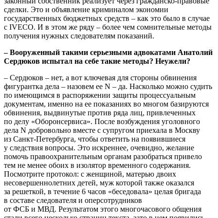
законный собственник реализует через гражданско-правовые
сделки. Это и объявление криминалом экономии
государственных бюджетных средств – как это было в случае
с IVEСO. И в этом же ряду – более чем сомнительные методы
получения нужных следователям показаний.
– Вооруженный такими серьезными адвокатами Анатолий
Сердюков испытал на себе такие методы? Неужели?
– Сердюков – нет, а вот ключевая для стороны обвинения
фигурантка дела – назовем ее N – да. Насколько можно судить
по имеющимся в распоряжении защиты процессуальным
документам, именно на ее показаниях во многом базируются
обвинения, выдвинутые против ряда лиц, привлеченных
по делу «Оборонсервиса». После возбуждения уголовного
дела N добровольно вместе c супругом приехала в Москву
из Санкт-Петербурга, чтобы ответить на появившиеся
y следствия вопросы. Это искреннее, очевидно, желание
помочь правоохранительным органам разобраться привело
тем не менее обоих в изолятор временного содержания.
Посмотрите протокол: c женщиной, матерью двоих
несовершеннолетних детей, муж которой также оказался
за решеткой, в течение 6 часов «беседовала» целая бригада
в составе следователя и оперсотрудников
от ФСБ и МВД. Результатом этого многочасового общения
стали всего несколько страниц текста, зато в нем появились