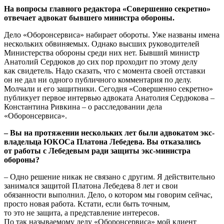
На вопросы главного редактора «Совершенно секретно»
отвечает адвокат бывшего министра обороны.
Дело «Оборонсервиса» набирает обороты. Уже названы имена
нескольких обвиняемых. Однако высших руководителей
Министерства обороны среди них нет. Бывший министр
Анатолий Сердюков до сих пор проходит по этому делу
как свидетель. Надо сказать, что с момента своей отставки
он не дал ни одного публичного комментария по делу.
Молчали и его защитники. Сегодня «Совершенно секретно»
публикует первое интервью адвоката Анатолия Сердюкова –
Константина Ривкина – о расследовании дела
«Оборонсервиса».
– Вы на протяжении нескольких лет были адвокатом экс-
владельца ЮКОСа Платона Лебедева. Вы отказались
от работы с Лебедевым ради защиты экс-министра
обороны?
– Одно решение никак не связано с другим. Я действительно
занимался защитой Платона Лебедева 8 лет и свои
обязанности выполнил. Дело, о котором мы говорим сейчас,
просто новая работа. Кстати, если быть точным,
то это не защита, a представление интересов.
По так называемому делу «Оборонсервиса» мой клиент