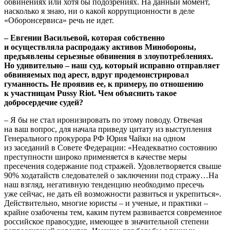
обвинениях или хотя бы подозрениях. На данный момент,
насколько я знаю, ни о какой коррупционности в деле
«Оборонсервиса» речь не идет.
– Евгении Васильевой, которая собственно
и осуществляла распродажу активов Минобороны,
предъявлены серьезные обвинения в злоупотреблениях.
Но удивительно – наш суд, который исправно отправляет
обвиняемых под арест, вдруг продемонстрировал
гуманность. Не проявив ее, к примеру, по отношению
к участницам Pussy Riot. Чем объяснить такое
добросердечие судей?
– Я бы не стал иронизировать по этому поводу. Отвечая
на ваш вопрос, для начала приведу цитату из выступления
Генерального прокурора РФ Юрия Чайки на одном
из заседаний в Совете Федерации: «Неадекватно состоянию
преступности широко применяется в качестве меры
пресечения содержание под стражей. Удовлетворяется свыше
90% ходатайств следователей o заключении под стражу…На
наш взгляд, негативную тенденцию необходимо пресечь
уже сейчас, не дать ей возможности развиться и укрепиться».
Действительно, многие юристы – и ученые, и практики –
крайне озабочены тем, каким путем развивается современное
российское правосудие, имеющее в значительной степени