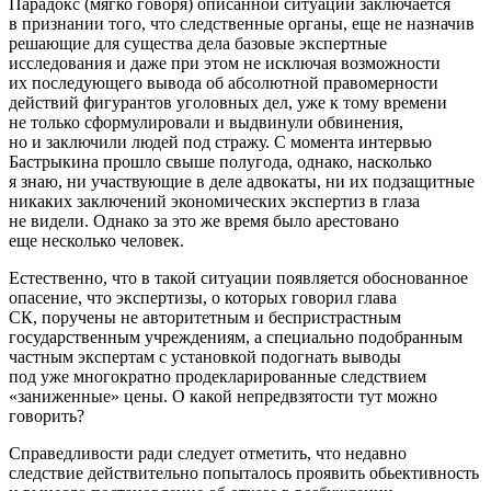
Парадокс (мягко говоря) описанной ситуации заключается
в признании того, что следственные органы, еще не назначив
решающие для существа дела базовые экспертные
исследования и даже при этом не исключая возможности
их последующего вывода об абсолютной правомерности
действий фигурантов уголовных дел, уже к тому времени
не только сформулировали и выдвинули обвинения,
но и заключили людей под стражу. С момента интервью
Бастрыкина прошло свыше полугода, однако, насколько
я знаю, ни участвующие в деле адвокаты, ни их подзащитные
никаких заключений экономических экспертиз в глаза
не видели. Однако за это же время было арестовано
еще несколько человек.
Естественно, что в такой ситуации появляется обоснованное
опасение, что экспертизы, о которых говорил глава
СК, поручены не авторитетным и беспристрастным
государственным учреждениям, а специально подобранным
частным экспертам с установкой подогнать выводы
под уже многократно продекларированные следствием
«заниженные» цены. О какой непредвзятости тут можно
говорить?
Справедливости ради следует отметить, что недавно
следствие действительно попыталось проявить обьективность