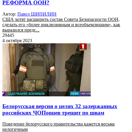
РЕФОРМА ООН?
Автор:
Павел ШИПИЛИН
США хотят расширить состав Совета Безопасности ООН,
сделать его «более инклюзивным и всеобъемлющим», как
выразился предс...
29445
4 октября 2023
Белорусская версия о целях 32 задержанных
российских ЧОПовцев трещит по швам
Поведение белорусского правительства кажется весьма
нелогичным