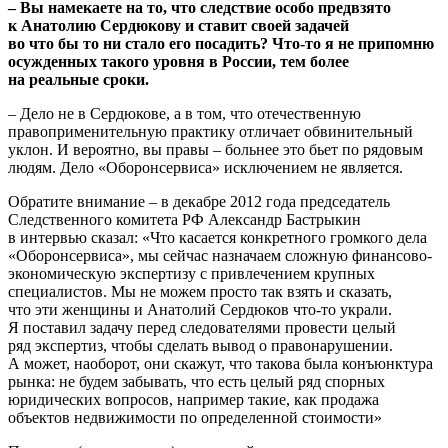
– Вы намекаете на то, что следствие особо предвзято
к Анатолию Сердюкову и ставит своей задачей
во что бы то ни стало его посадить? Что-то я не припомню
осужденных такого уровня в России, тем более
на реальные сроки.
– Дело не в Сердюкове, а в том, что отечественную
правоприменительную практику отличает обвинительный
уклон. И вероятно, вы правы – больнее это бьет по рядовым
людям. Дело «Оборонсервиса» исключением не является.
Обратите внимание – в декабре 2012 года председатель
Следственного комитета РФ Александр Бастрыкин
в интервью сказал: «Что касается конкретного громкого дела
«Оборонсервиса», мы сейчас назначаем сложную финансово-
экономическую экспертизу с привлечением крупных
специалистов. Мы не можем просто так взять и сказать,
что эти женщины и Анатолий Сердюков что-то украли.
Я поставил задачу перед следователями провести целый
ряд экспертиз, чтобы сделать вывод о правонарушении.
А может, наоборот, они скажут, что такова была конъюнктура
рынка: не будем забывать, что есть целый ряд спорных
юридических вопросов, например такие, как продажа
объектов недвижимости по определенной стоимости»