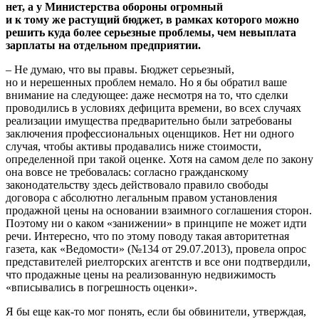
нет, а у Министерства обороны огромный
и к тому же растущий бюджет, в рамках которого можно
решить куда более серьезные проблемы, чем невыплата
зарплаты на отдельном предприятии.
– Не думаю, что вы правы. Бюджет серьезный,
но и нерешенных проблем немало. Но я бы обратил ваше
внимание на следующее: даже несмотря на то, что сделки
проводились в условиях дефицита времени, во всех случаях
реализации имущества предварительно были затребованы
заключения профессиональных оценщиков. Нет ни одного
случая, чтобы активы продавались ниже стоимости,
определенной при такой оценке. Хотя на самом деле по закону
она вовсе не требовалась: согласно гражданскому
законодательству здесь действовало правило свободы
договора c абсолютно легальным правом установления
продажной цены на основании взаимного соглашения сторон.
Поэтому ни o каком «занижении» в принципе не может идти
речи. Интересно, что по этому поводу такая авторитетная
газета, как «Ведомости» (№134 от 29.07.2013), провела опрос
представителей риелторских агентств и все они подтвердили,
что продажные цены на реализованную недвижимость
«вписывались в погрешность оценки».
Я бы еще как-то мог понять, если бы обвинители, утверждая,