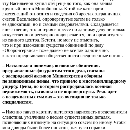
эту Васильевой купил отец еще до того, как она заняла
крупный пост в Минобороны. К той же категории
лжесенсаций относятся и сведения об арестах заграничных
счетов Васильевой, опровергнутые затем не только
ее адвокатами, но и самими следователями. Складывается
впечатление, что истерия в прессе по данному делу не только
искусственно и регулярно подогревается, но и организуется
из единого центра. Кстати, не могу не отметить,
что и при изложении существа обвинений по делу
«Оборонсервиса» тоже далеко не все так однозначно,
как это представляют общественности следственные органы
– Насколько я понимаю, основные обвинения,
предъявленные фигурантам этого дела, связаны
с распродажей активов Министерства обороны
по заниженным ценам, что привело к многомиллиардному
ущербу. Цены, по которым распродавалась военная
недвижимость, названы и не опровергнуты. Речь идет
о неадекватных суммах – это очевидно не только
специалистам.
– Именно такую картину пытаются нарисовать представители
следствия, умалчивая o весьма существенных деталях,
позволяющих взглянуть на ситуацию совсем по-иному. Чтобы
мои доводы были более понятны, начну со справки.