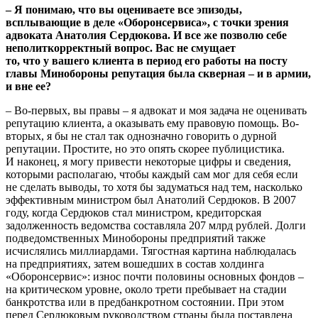
– Я понимаю, что вы оцениваете все эпизоды,
всплывающие в деле «Оборонсервиса», с точки зрения
адвоката Анатолия Сердюкова. И все же позволю себе
неполиткорректный вопрос. Вас не смущает
то, что у вашего клиента в период его работы на посту
главы Минобороны репутация была скверная – и в армии,
и вне ее?
– Во-первых, вы правы – я адвокат и моя задача не оценивать
репутацию клиента, а оказывать ему правовую помощь. Во-
вторых, я бы не стал так однозначно говорить о дурной
репутации. Простите, но это опять скорее публицистика.
И наконец, я могу привести некоторые цифры и сведения,
которыми располагаю, чтобы каждый сам мог для себя если
не сделать выводы, то хотя бы задуматься над тем, насколько
эффективным министром был Анатолий Сердюков. В 2007
году, когда Сердюков стал министром, кредиторская
задолженность ведомства составляла 207 млрд рублей. Долги
подведомственных Минобороны предприятий также
исчислялись миллиардами. Тягостная картина наблюдалась
на предприятиях, затем вошедших в состав холдинга
«Оборонсервис»: износ почти половины основных фондов –
на критическом уровне, около трети пребывает на стадии
банкротства или в предбанкротном состоянии. При этом
перед Сердюковым руководством страны была поставлена