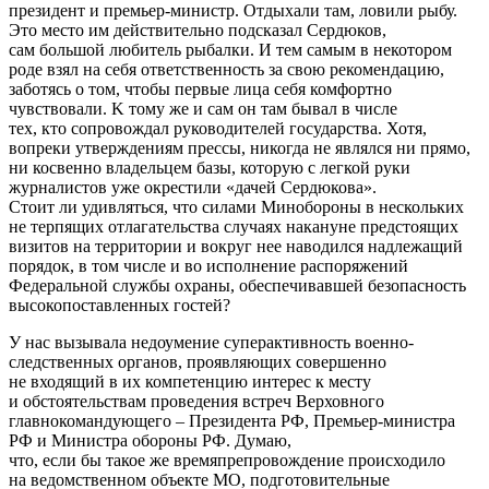
президент и премьер-министр. Отдыхали там, ловили рыбу.
Это место им действительно подсказал Сердюков,
сам большой любитель рыбалки. И тем самым в некотором
роде взял на себя ответственность за свою рекомендацию,
заботясь o том, чтобы первые лица себя комфортно
чувствовали. K тому же и сам он там бывал в числе
тех, кто сопровождал руководителей государства. Хотя,
вопреки утверждениям прессы, никогда не являлся ни прямо,
ни косвенно владельцем базы, которую c легкой руки
журналистов уже окрестили «дачей Сердюкова».
Стоит ли удивляться, что силами Минобороны в нескольких
не терпящих отлагательства случаях накануне предстоящих
визитов на территории и вокруг нее наводился надлежащий
порядок, в том числе и во исполнение распоряжений
Федеральной службы охраны, обеспечивавшей безопасность
высокопоставленных гостей?
У нас вызывала недоумение суперактивность военно-
следственных органов, проявляющих совершенно
не входящий в их компетенцию интерес к месту
и обстоятельствам проведения встреч Верховного
главнокомандующего – Президента РФ, Премьер-министра
РФ и Министра обороны РФ. Думаю,
что, если бы такое же времяпрепровождение происходило
на ведомственном объекте МО, подготовительные