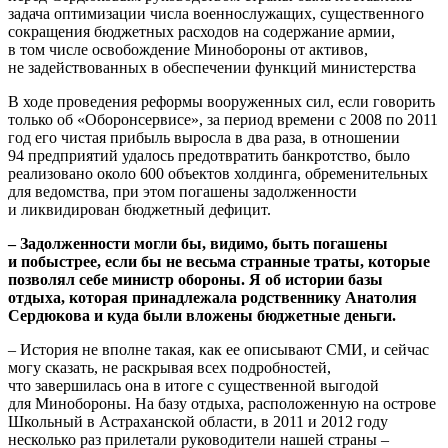
задача оптимизации числа военнослужащих, существенного
сокращения бюджетных расходов на содержание армии,
в том числе освобождение Минобороны от активов,
не задействованных в обеспечении функций министерства
В ходе проведения реформы вооруженных сил, если говорить
только об «Оборонсервисе», за период времени с 2008 по 2011
год его чистая прибыль выросла в два раза, в отношении
94 предприятий удалось предотвратить банкротство, было
реализовано около 600 объектов холдинга, обременительных
для ведомства, при этом погашены задолженности
и ликвидирован бюджетный дефицит.
– Задолженности могли бы, видимо, быть погашены
и побыстрее, если бы не весьма странные траты, которые
позволял себе министр обороны. Я об истории базы
отдыха, которая принадлежала родственнику Анатолия
Сердюкова и куда были вложены бюджетные деньги.
– История не вполне такая, как ее описывают СМИ, и сейчас
могу сказать, не раскрывая всех подробностей,
что завершилась она в итоге с существенной выгодой
для Минобороны. На базу отдыха, расположенную на острове
Школьный в Астраханской области, в 2011 и 2012 году
несколько раз прилетали руководители нашей страны –