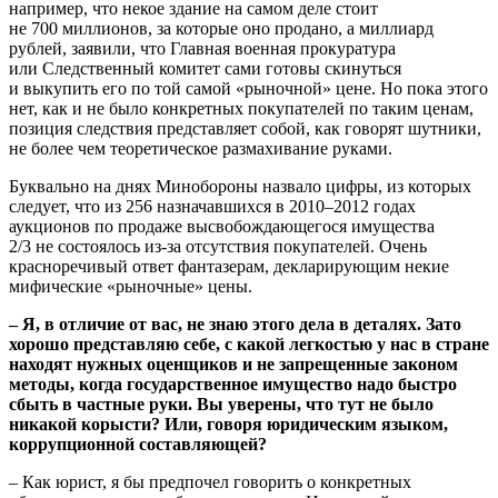
например, что некое здание на самом деле стоит
не 700 миллионов, за которые оно продано, а миллиард
рублей, заявили, что Главная военная прокуратура
или Следственный комитет сами готовы скинуться
и выкупить его по той самой «рыночной» цене. Но пока этого
нет, как и не было конкретных покупателей по таким ценам,
позиция следствия представляет собой, как говорят шутники,
не более чем теоретическое размахивание руками.
Буквально на днях Минобороны назвало цифры, из которых
следует, что из 256 назначавшихся в 2010–2012 годах
аукционов по продаже высвобождающегося имущества
2/3 не состоялось из-за отсутствия покупателей. Очень
красноречивый ответ фантазерам, декларирующим некие
мифические «рыночные» цены.
– Я, в отличие от вас, не знаю этого дела в деталях. Зато
хорошо представляю себе, с какой легкостью у нас в стране
находят нужных оценщиков и не запрещенные законом
методы, когда государственное имущество надо быстро
сбыть в частные руки. Вы уверены, что тут не было
никакой корысти? Или, говоря юридическим языком,
коррупционной составляющей?
– Как юрист, я бы предпочел говорить о конкретных