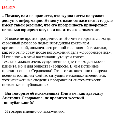
[gallery]
– Похоже, вам не нравится, что журналисты получают
доступ к информации. Не могу с вами согласиться, это дело
имеет такой резонанс, что его прозрачность приобретает
не только юридическое, но и политическое значение.
– Я вовсе не против прозрачности. Но мне не нравится, когда
серьезный разговор подменяют диким коктейлем
криминальной, люмпен-истеричной и альковной тематики,
как это было сразу после возбуждения дела «Оборонсервиса».
И главное – в этой вакханалии утонули голоса
тех, кто задавал очень существенные (не только для моего
клиента, но и для общества) вопросы. В чем истинные
причины опалы Сердюкова? Отчего так внезапно прозрела
военная юстиция? Сейчас ситуация несколько изменилась,
хотя искаженные сведения продолжают систематически
появляться в публикациях.
– Вы говорите об искажениях? Или вам, как адвокату
Анатолия Сердюкова, не нравится жесткий
тон публикаций?
– Я говорю именно об искажениях.