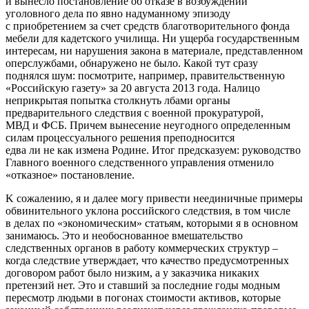
и вынесло постановление об отказе в возбуждении
уголовного дела по явно надуманному эпизоду
с приобретением за счет средств благотворительного фонда
мебели для кадетского училища. Ни ущерба государственным
интересам, ни нарушения закона в материале, представленном
оперслужбами, обнаружено не было. Какой тут сразу
поднялся шум: посмотрите, например, правительственную
«Российскую газету» за 20 августа 2013 года. Налицо
неприкрытая попытка столкнуть лбами органы
предварительного следствия с военной прокуратурой,
МВД и ФСБ. Причем вынесение неугодного определенным
силам процессуального решения преподносится
едва ли не как измена Родине. Итог предсказуем: руководство
Главного военного следственного управления отменило
«отказное» постановление.
K сожалению, я и далее могу привести неединичные примеры
обвинительного уклона российского следствия, в том числе
в делах по «экономическим» статьям, которыми я в основном
занимаюсь. Это и необоснованное вмешательство
следственных органов в работу коммерческих структур –
когда следствие утверждает, что качество предусмотренных
договором работ было низким, а у заказчика никаких
претензий нет. Это и ставший за последние годы модным
пересмотр людьми в погонах стоимости активов, которые