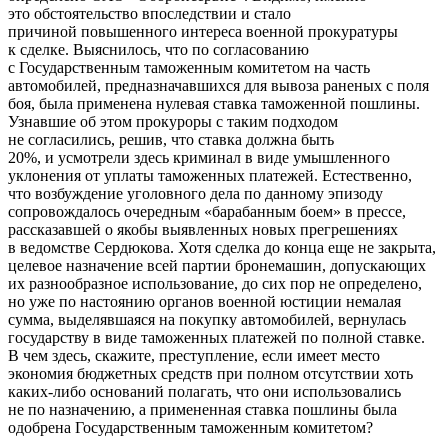
это обстоятельство впоследствии и стало
причиной повышенного интереса военной прокуратуры
к сделке. Выяснилось, что по согласованию
с Государственным таможенным комитетом на часть
автомобилей, предназначавшихся для вывоза раненых с поля
боя, была применена нулевая ставка таможенной пошлины.
Узнавшие об этом прокуроры с таким подходом
не согласились, решив, что ставка должна быть
20%, и усмотрели здесь криминал в виде умышленного
уклонения от уплаты таможенных платежей. Естественно,
что возбуждение уголовного дела по данному эпизоду
сопровождалось очередным «барабанным боем» в прессе,
рассказавшей о якобы выявленных новых прегрешениях
в ведомстве Сердюкова. Хотя сделка до конца еще не закрыта,
целевое назначение всей партии бронемашин, допускающих
их разнообразное использование, до сих пор не определено,
но уже по настоянию органов военной юстиции немалая
сумма, выделявшаяся на покупку автомобилей, вернулась
государству в виде таможенных платежей по полной ставке.
В чем здесь, скажите, преступление, если имеет место
экономия бюджетных средств при полном отсутствии хоть
каких-либо оснований полагать, что они использовались
не по назначению, а примененная ставка пошлины была
одобрена Государственным таможенным комитетом?