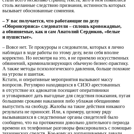
столь желанные следствию признания, истинность которых
вызывает обоснованные сомнения.
– У вас получается, что работающие по делу
«Оборонсервиса» следователи – сплошь кровожадные,
a обвиняемые, как и сам Анатолий Сердюков, «белые
и пушистые».
– Вовсе нет. Те прокуроры и следователи, которых я лично
наблюдал в ходе работы по этому делу, вели себя вполне
корректно. Но несмотря на это, я не приемлю искусственных
обвинений, криминализирующих обычную бизнес-практику.
A также методы психологического давления, больше похожие
на угрозы и шантаж.
Кстати, и оперативные мероприятия вызывают массу
вопросов. Регулярно находящихся в СИЗО арестованных
в отсутствие их адвокатов посещают оперативники
и уговаривают дать выгодные для следствия показания, пугая
большими сроками наказания либо ублажая обещаниями
выпустить на свободу. Жалобы на такие действия никакого
результата не приносят. Или, к примеру, целому ряду
вызывавшихся в следственные органы свидетелей было
сообщено, что на протяжении довольно длительного периода
времени их телефонные разговоры фиксировались c помощью
технических средств. Кое-кому из допрашиваемых давали