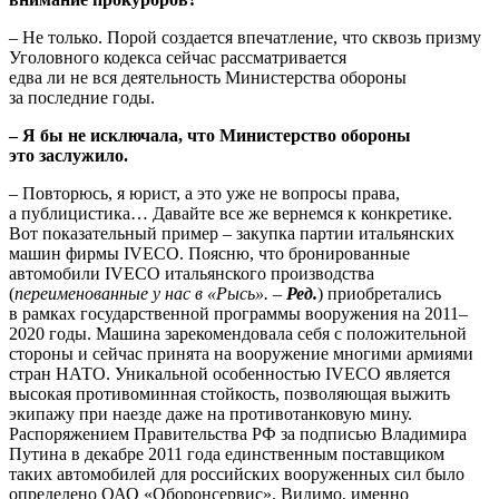
– Не только. Порой создается впечатление, что сквозь призму
Уголовного кодекса сейчас рассматривается
едва ли не вся деятельность Министерства обороны
за последние годы.
– Я бы не исключала, что Министерство обороны
это заслужило.
– Повторюсь, я юрист, а это уже не вопросы права,
а публицистика… Давайте все же вернемся к конкретике.
Вот показательный пример – закупка партии итальянских
машин фирмы IVECO. Поясню, что бронированные
автомобили IVECO итальянского производства
(
переименованные у нас в «Рысь». –
Ред.
) приобретались
в рамках государственной программы вооружения на 2011–
2020 годы. Машина зарекомендовала себя с положительной
стороны и сейчас принята на вооружение многими армиями
стран НАТО. Уникальной особенностью IVECO является
высокая противоминная стойкость, позволяющая выжить
экипажу при наезде даже на противотанковую мину.
Распоряжением Правительства РФ за подписью Владимира
Путина в декабре 2011 года единственным поставщиком
таких автомобилей для российских вооруженных сил было
определено ОАО «Оборонсервис». Видимо, именно