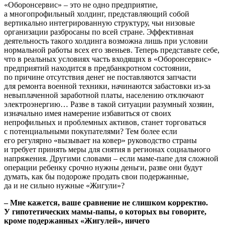
«Оборонсервис» – это не одно предприятие,
а многопрофильный холдинг, представляющий собой
вертикально интегрированную структуру, чьи низовые
организации разбросаны по всей стране. Эффективная
деятельность такого холдинга возможна лишь при условии
нормальной работы всех его звеньев. Теперь представьте себе,
что в реальных условиях часть входящих в «Оборонсервис»
предприятий находится в предбанкротном состоянии,
по причине отсутствия денег не поставляются запчасти
для ремонта военной техники, начинаются забастовки из-за
невыплаченной заработной платы, населению отключают
электроэнергию… Разве в такой ситуации разумный хозяин,
изначально имея намерение избавиться от своих
непрофильных и проблемных активов, станет торговаться
c потенциальными покупателями? Тем более если
его регулярно «вызывает на ковер» руководство страны
и требует принять меры для снятия в регионах социального
напряжения. Другими словами – если маме-папе для сложной
операции ребенку срочно нужны деньги, разве они будут
думать, как бы подороже продать свои подержанные,
да и не сильно нужные «Жигули»?
– Мне кажется, ваше сравнение не слишком корректно.
У гипотетических мамы-папы, о которых вы говорите,
кроме подержанных «Жигулей», ничего