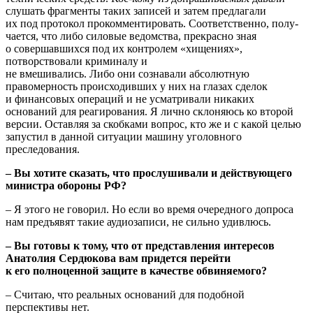
слушать фрагменты таких записей и затем предлагали
их под протокол прокомментировать. Соответственно, полу-
чается, что либо силовые ведомства, прекрасно зная
o совершавшихся под их контролем «хищениях»,
потворствовали криминалу и
не вмешивались. Либо они сознавали абсолютную
правомерность происходивших y них на глазах сделок
и финансовых операций и не усматривали никаких
оснований для реагирования. Я лично склоняюсь ко второй
версии. Оставляя за скобками вопрос, кто же и c какой целью
запустил в данной ситуации машину уголовного
преследования.
– Вы хотите сказать, что прослушивали и действующего
министра обороны РФ?
– Я этого не говорил. Но если во время очередного допроса
нам предъявят такие аудиозаписи, не сильно удивлюсь.
– Вы готовы к тому, что от представления интересов
Анатолия Сердюкова вам придется перейти
к его полноценной защите в качестве обвиняемого?
– Считаю, что реальных оснований для подобной
перспективы нет.