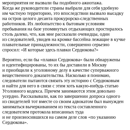
мероприятия не вызвали бы подобного ажиотажа.
Когда же руководители страны выбрали для себя удобную
им частную территорию, это впоследствии вызвало высадку
на остров целого десанта прокурорско-следственных
работников. Их любопытство к бытовым условиям
пребывания на базе упомянутых отдыхающих простиралось
столь далеко, что, как мне рассказали очевидцы, один
из следователей, увидев на кромке бассейна лежащие в кучке
плавательные принадлежности, совершенно серьезно
спросил: «И которые здесь плавки Сердюкова?»
Вероятно, если бы «плавки Сердюкова» были обнаружены
и идентифицированы, то их бы доставили в Москву
и приобщили к уголовному делу в качестве суперважного
вещественного доказательства. Насколько я понимаю,
следователи пытаются связать эту историю с Сердюковым
и найти для него в связи с этим хоть какую-нибудь статью
Уголовного кодекса. Причем занимаются этим довольно
усердно. Рассказывали, как по завершении допроса одного
из свидетелей тот вместе co своим адвокатом был вынужден
заниматься вычеркиванием из текста составленного
следователем протокола вписанных туда
и не произносившихся на самом деле слов «по указанию
Сердюкова».