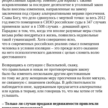
репрессивный характер. Именно для борьбы с такими
искривлениями за последнее десятилетие в уголовный закон
были внесены изменения, направленные на замену
заключения под стражу альтернативными мерами пресечения.
Слава Богу, что дело сдвинулось c мертвой точки: за весь 2012
год вместо помещения в СИЗО российские суды в 347 случаях
применяли залог и в 1508 случаях – домашний арест.
Парадокс в том, что, когда эти вполне разумные меры стали
весьма робко внедряться в жизнь, появились недовольные
такой гуманизацией. Хотя совершенно ясно,
что в современных российских реалиях смысл помещения
человека в условия изоляции – это прежде всего оказание
на него психологического давления c целью сломить волю
арестованного
Возвращаясь к ситуации c Васильевой, скажу,
что правильным и никак не противоречащим закону
было бы изменить нескольким другим арестованным
по тому же делу женщинам меру пресечения на более мягкую,
не связанную c лишением свободы. B действительности
наблюдается иное, задержанным предлагается альтернатива:
или идешь в тюрьму, или говоришь то, что мы хотим от тебя
услышать.
– Только ли случаи продажи недвижимости привлекли
внимание прокуроров?