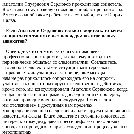
Анатолий Эдуардович Сердюков проходит как свидетель.
Я оказываю ему правовую помощь c ноября прошлого года.
Вместе co мной также работает известный адвокат Генрих
Падва.
– Если Анатолий Сердюков только свидетель, то зачем
он пригласил таких серьезных и, думаю, недешевых
адвокатов?
– Очевидно, что он хотел заручиться помощью
профессиональных юристов, так как ему приходится
периодически общаться со следователями. Согласитесь,
что любой человек в такой ситуации заинтересован
в правовых консультациях. За прошедшие месяцы
нам не раз приходилось сопровождать его на допросы,
участвовать в некоторых других следственных действиях,
кроме того, мы консультировали Анатолия Сердюкова, когда
он давал объяснения в рамках доследственных проверок,
которые проводит военная прокуратура. Естественно,
мы отслеживаем в доступных нам пределах
ход предварительного следствия и анализируем становящиеся
известными факты. Благо следствие постоянно подогревает
интерес к этому делу, давая прессе информацию o новых
эпизодах и проводимых при расследовании процессуальных
мероприятиях.