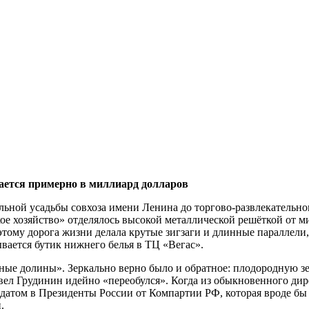
ается примерно в миллиард долларов
ной усадьбы совхоза имени Ленина до торгово-развлекательного
кое хозяйство» отделялось высокой металлической решёткой от м
ому дорога жизни делала крутые зигзаги и длинные параллели, 
ывается бутик нижнего белья в ТЦ «Вегас».
одные долины». Зеркально верно было и обратное: плодородную 
авел Грудинин идейно «переобулся». Когда из обыкновенного дир
идатом в Президенты России от Компартии РФ, которая вроде бы
.