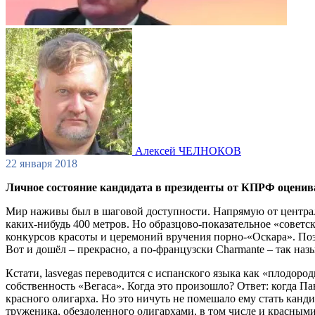
Алексей ЧЕЛНОКОВ
22 января 2018
Личное состояние кандидата в президенты от КПРФ оценив
Мир наживы был в шаговой доступности. Напрямую от централь
каких-нибудь 400 метров. Но образцово-показательное «советс
конкурсов красоты и церемоний вручения порно-«Оскара». Поэт
Вот и дошёл – прекрасно, а по-французски Charmante – так наз
Кстати, lasvegas переводится с испанского языка как «плодор
собственность «Вегаса». Когда это произошло? Ответ: когда П
красного олигарха. Но это ничуть не помешало ему стать канд
труженика, обездоленного олигархами, в том числе и красными