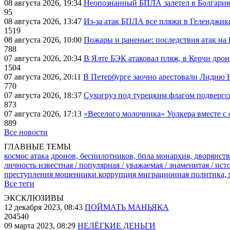
08 августа 2026, 19:34
Неопознанный БПЛА залетел в Болгарию 
95
08 августа 2026, 13:47
Из-за атак БПЛА все пляжи в Геленджик
1519
08 августа 2026, 10:00
Пожары и раненые: последствия атак на
788
07 августа 2026, 20:34
В Ялте БЭК атаковал пляж, в Керчи дрон
1504
07 августа 2026, 20:11
В Петербурге заочно арестовали Лидию 
770
07 августа 2026, 18:37
Сухогруз под турецким флагом подвергс
873
07 августа 2026, 17:13
«Веселого молочника» Уолкера вместе с 
889
Все новости
ГЛАВНЫЕ ТЕМЫ
космос
атака дронов, беспилотников, бпла
монархия, дворянств
личность известная / популярная / уважаемая / знаменитая / ис
преступления
мошенники
коррупция
миграционная политика,
Все теги
ЭКСКЛЮЗИВЫ
12 декабря 2023, 08:43
ПОЙМАТЬ МАНЬЯКА
204540
09 марта 2023, 08:29
НЕЛЁГКИЕ ДЕНЬГИ