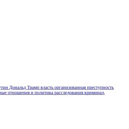
утин
Дональд Трамп
власть
организованная преступность
ные отношения и политика
расследования
криминал,