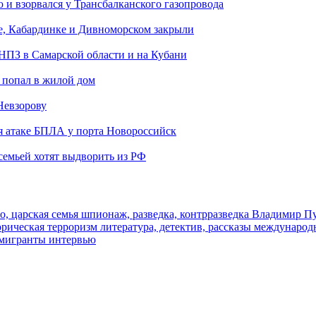
и взорвался у Трансбалканского газопровода
е, Кабардинке и Дивноморском закрыли
 НПЗ в Самарской области и на Кубани
 попал в жилой дом
Невзорову
я атаке БПЛА у порта Новороссийск
семьей хотят выдворить из РФ
о, царская семья
шпионаж, разведка, контрразведка
Владимир П
торическая
терроризм
литература, детектив, рассказы
международ
 мигранты
интервью