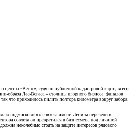
 центра «Вегас», судя по публичной кадастровой карте, всего
ини-образа Лас-Вегаса – столицы игорного бизнеса, финалов
так что приходилось пилить полтора километра вокруг забора.
землю подмосковного совхоза имени Ленина перевели в
ектора совхоза он превратился в бизнесмена под личиной
 должна неколебимо стоять на защите интересов рядового