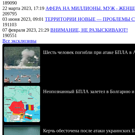
189090
22 марта 2023, 17:19
АФЕРА НА МИЛЛИОНЫ. МУЖ - ЖЕН
209795
03 июня 2023, 09:01
ТЕРРИТОРИИ НОВЫЕ — ПРОБЛЕМЫ 
191103
07 февраля 2023, 21:29
ВНИМАНИЕ, НЕ РАЗЫСКИВАЮТ!
190551
Все эксклюзивы
Шесть человек погибли при атаке БПЛА в 
Неопознанный БПЛА залетел в Болгарию и в
Керчь обесточена после атаки украинских 