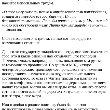
нажитое непосильным трудом.
«О себе могу сказать четко и определенно: если понадобится,
завтра же передам все государству. Или на
благотворительность. Лишь бы пошло на пользу. Мы с женой
много раз обсуждали тему. Лично нам миллиарды не нужны»,
– заявил он.
Слова настоящего патриота, только вот повод для их
озвучивания странный.
Деньги-то государству «надобятся» всегда, вне зависимости от
того, кто и какие санкции нам объявляет. Это господин
Тимченко может, например, понять, покатавшись за рулем
автомобиля по провинции. По данным МВД, каждое
четвертое дорожно-транспортное происшествие с тяжкими
последствиями случается из-за неудовлетворительного
состояния дорог. То есть за убитые трассы мы платим не
только комфортом и логистическими издержками – а жизнями
наших граждан. Могли бы миллиарды четы Тимченко спасти
сотни и тысячи жизней на дорогах? Безусловно, и не сегодня
или завтра, а еще вчера.
Или о любви к родине олигарху было бы полезно
подискутировать с главврачом какой-нибудь захолустной