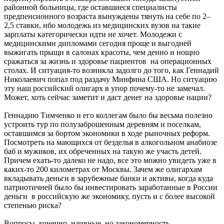
районной больницы, где оставшиеся специалисты
предпенсионного возраста вынуждены тянуть на себе по 2–
2,5 ставки, ибо молодежь из медицинских вузов на такие
зарплаты категорически идти не хочет. Молодежи с
медицинскими дипломами сегодня проще и выгодней
выжигать прыщи в салонах красоты, чем денно и нощно
сражаться за жизнь и здоровье пациентов на операционных
столах. И ситуация-то возникла задолго до того, как Геннадий
Николаевич попал под раздачу Минфина США. Но ситуацию
эту наш российский олигарх в упор почему-то не замечал.
Может, хоть сейчас заметит и даст денег на здоровье нации?
Геннадию Тимченко и его коллегам было бы весьма полезно
устроить тур по полузаброшенным деревням и поселкам,
оставшимся за бортом экономики в ходе рыночных реформ.
Посмотреть на мающихся от безделья в алкогольном анабиозе
баб и мужиков, их обреченных на такую же участь детей.
Причем ехать-то далеко не надо, все это можно увидеть уже в
каких-то 200 километрах от Москвы. Зачем же олигархам
вкладывать деньги в зарубежные банки и активы, когда куда
патриотичней было бы инвестировать заработанные в России
деньги в российскую же экономику, пусть и с более высокой
степенью риска?
Вопросы, конечно, наивные, но закономерность