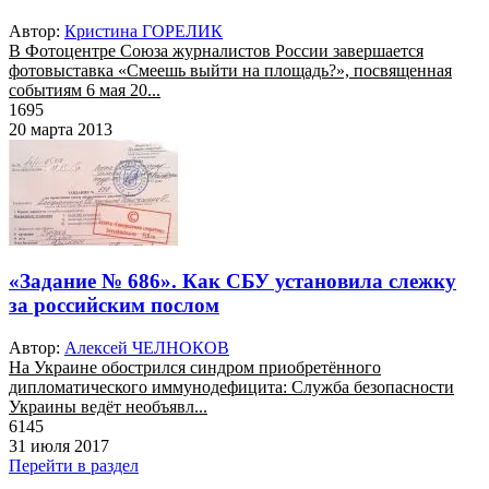
Автор:
Кристина ГОРЕЛИК
В Фотоцентре Союза журналистов России завершается
фотовыставка «Смеешь выйти на площадь?», посвященная
событиям 6 мая 20...
1695
20 марта 2013
«Задание № 686». Как СБУ установила слежку
за российским послом
Автор:
Алексей ЧЕЛНОКОВ
На Украине обострился синдром приобретённого
дипломатического иммунодефицита: Служба безопасности
Украины ведёт необъявл...
6145
31 июля 2017
Перейти в раздел