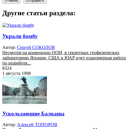
Отмена
Отправить
Другие статьи раздела:
Украли бомбу
Автор:
Сергей СОКОЛОВ
Несмотря на конвенцию ООН, в секретных геофизических
лабораториях Японии, США и ЮАР идет планомерная работа
по разработк...
8324
1 августа 1998
Ускользающие Балканы
Автор:
Алексей ТОПОРОВ