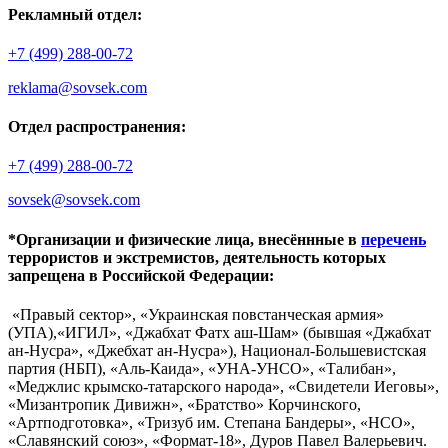
Рекламный отдел:
+7 (499) 288-00-72
reklama@sovsek.com
Отдел распространения:
+7 (499) 288-00-72
sovsek@sovsek.com
*Организации и физические лица, внесённные в
перечень
террористов и экстремистов, деятельность которых
запрещена в Российской Федерации:
«Правый сектор», «Украинская повстанческая армия»
(УПА),«ИГИЛ», «Джабхат Фатх аш-Шам» (бывшая «Джабхат
ан-Нусра», «Джебхат ан-Нусра»), Национал-Большевистская
партия (НБП), «Аль-Каида», «УНА-УНСО», «Талибан»,
«Меджлис крымско-татарского народа», «Свидетели Иеговы»,
«Мизантропик Дивижн», «Братство» Корчинского,
«Артподготовка», «Тризуб им. Степана Бандеры», «НСО»,
«Славянский союз», «Формат-18», Дуров Павел Валерьевич.