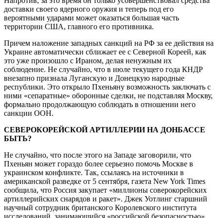
Напротив, за это время он только усовершенствовал средства
доставки своего ядерного оружия и теперь под его
вероятными ударами может оказаться большая часть
территории США, главного его противника.
Причем наложение западных санкций на РФ за ее действия на
Украине автоматически сближает ее с Северной Кореей, как
это уже произошло с Ираном, делая ненужным их
соблюдение. Не случайно, что в июле текущего года КНДР
внезапно признала Луганскую и Донецкую народные
республики. Это открыло Пхеньяну возможность заключать с
ними «сепаратные» оборонные сделки, не подставляя Москву,
формально продолжающую соблюдать в отношении него
санкции ООН.
СЕВЕРОКОРЕЙСКОЙ АРТИЛЛЕРИИ НА ДОНБАССЕ
БЫТЬ?
Не случайно, что после этого на Западе заговорили, что
Пхеньян может гораздо более серьезно помочь Москве в
украинском конфликте. Так, ссылаясь на источники в
американской разведке от 5 сентября, газета New York Times
сообщила, что Россия закупает «миллионы соверокорейских
артиллерийских снарядов и ракет». Джек Уотлинг старшний
научный сотрудник британского Королевского института
исследований, занимающийся «российской безопасностью»,