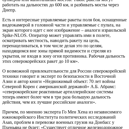
работать на дальностях до 600 км, и разбивать мосты через
Днепр.
Есть и интересные управляемые ракеты поля боя, оснащенные
видеокамерой в головной части и управляемые с пульта, на
экран которого идет с нее изображение – аналоги израильской
Spike-NLOS. Оператор может управлять ими в полете,
осматривать местность, наводить ракету на цель,
перенацеливаться, в том числе делая это по целям,
находящимся вне зоны прямой видимости и стреляя из
укрытия, не входя в зону огня противника. Рабочая дальность
этих северокорейских ракет до 10 км».
О возможной привлекательности для России северокорейской
техники говорит и эксперт по безопасности в Восточной
Азии и автор книги «Недвижимый объект: 70 лет войны
Северной Кореи с американской державой» А.Б. Абрамс:
«северокорейские реактивные артиллерийские системы
теперь имеют более чем в три раза большую дальность
действия, чем их лучшие российские аналоги».
Причем, по мнению эксперта Го Мен Хена из независимого
южнокорейского Института политических исследований
Asan, проблем в перевозке военных грузов на Донбасс у
Пхеньяна не будет: «Существует отличное железнодорожное