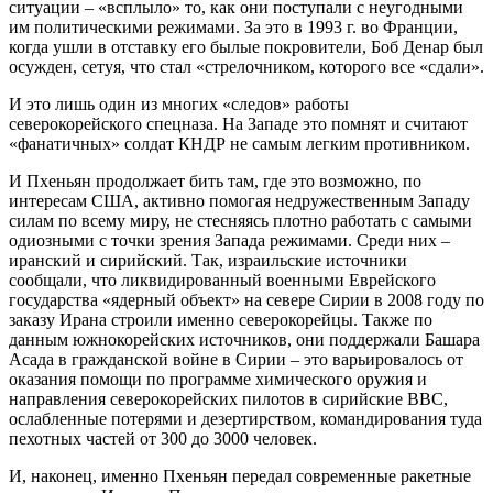
ситуации – «всплыло» то, как они поступали с неугодными
им политическими режимами. За это в 1993 г. во Франции,
когда ушли в отставку его былые покровители, Боб Денар был
осужден, сетуя, что стал «стрелочником, которого все «сдали».
И это лишь один из многих «следов» работы
северокорейского спецназа. На Западе это помнят и считают
«фанатичных» солдат КНДР не самым легким противником.
И Пхеньян продолжает бить там, где это возможно, по
интересам США, активно помогая недружественным Западу
силам по всему миру, не стесняясь плотно работать с самыми
одиозными с точки зрения Запада режимами. Среди них –
иранский и сирийский. Так, израильские источники
сообщали, что ликвидированный военными Еврейского
государства «ядерный объект» на севере Сирии в 2008 году по
заказу Ирана строили именно северокорейцы. Также по
данным южнокорейских источников, они поддержали Башара
Асада в гражданской войне в Сирии – это варьировалось от
оказания помощи по программе химического оружия и
направления северокорейских пилотов в сирийские ВВС,
ослабленные потерями и дезертирством, командирования туда
пехотных частей от 300 до 3000 человек.
И, наконец, именно Пхеньян передал современные ракетные