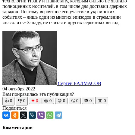
технологии Ирану и Пакистану, которым сильно не хватало
полноценных носителей, в том числе для доставки ядерных
зарядов. Поэтому вероятное его участие в украинских
событиях – лишь один из многих эпизодов в стремлении
«насолить» Западу, не считая и других серьезных выгод.
Сергей БАЛМАСОВ
04 октября 2022
Вам понравилась эта публикация?
👍
0
👎
0
❤
0
😆
0
😡
0
🤔
0
🙈
0
🧘‍♀️
0
Поделиться
Комментарии