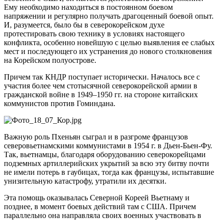
Ему необходимо находиться в постоянном боевом
напряжении и регулярно получать драгоценный боевой опыт.
И, разумеется, было бы в северокорейском духе
протестировать свою технику в условиях настоящего
конфликта, особенно новейшую с целью выявления ее слабых
мест и последующего их устранения до нового столкновения
на Корейском полуострове.
Причем так КНДР поступает исторически. Началось все с
участия более чем стотысячной северокорейской армии в
гражданской войне в 1949–1950 гг. на стороне китайских
коммунистов против Гоминдана.
Важную роль Пхеньян сыграл и в разгроме французов
северовьетнамскими коммунистами в 1954 г. в Дьен-Бьен-Фу.
Так, вьетнамцы, благодаря оборудованию северокорейцами
подземных артиллерийских укрытий за всю эту битву почти
не имели потерь в гаубицах, тогда как французы, испытавшие
унизительную катастрофу, утратили их десятки.
Эта помощь оказывалась Северной Кореей Вьетнаму и
позднее, в момент боевых действий там с США. Причем
параллельно она направляла своих военных участвовать в