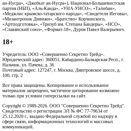
ан-Нусра», «Джебхат ан-Нусра»), Национал-Большевистская
партия (НБП), «Аль-Каида», «УНА-УНСО», «Талибан»,
«Меджлис крымско-татарского народа», «Свидетели Иеговы»,
«Мизантропик Дивижн», «Братство» Корчинского,
«Артподготовка», «Тризуб им. Степана Бандеры», «НСО»,
«Славянский союз», «Формат-18», Дуров Павел Валерьевич.
18+
Учредитель: ООО «Совершенно Секретно Трейд».
Юридический адрес: 360051, Кабардино-Балкарская Респ., г.
Нальчик, ул. Пачева, д. 36
Почтовый адрес: 127247, г. Москва, Дмитровское шоссе, д.
100, стр. 2
Все права защищены. Копирование и использование
материалов запрещено, частичное цитирование возможно
только при условии гиперссылки на сайт.
Copyright © 1989-2026. ООО "Совершенно Секретно Трейд".
Свидетельство о регистрации ЭЛ № ФС 77-79634 от
25.12.2020 г., выдано Федеральной службой по надзору в
сфере связи, информационных технологий и массовых
коммуникаций.