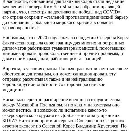
В частности, основанием для таких выводов стали недавние
заявления ее лидера Ким Чен Ына «на собрании правящей
партии, что, несмотря на достижение победы над COVID»,
его страна сохранит «стальной противоэпидемический барьер
до окончания глобального мирового кризиса в области
здравоохранения».
Напомним, что в 2020 году с начала пандемии Северная Корея
фактически закрыла свою границу для многих иностранных
дипломатов работников гуманитарных миссий, помогавших
минимизировать продовольственные и прочие проблемы, и
даже своим гражданам, работающим за границей.
Впрочем, в условиях, когда Пхеньян рассматривает нынешнее
обострение длительным, он может санкционировать эту
отправку, рассчитывая также и на нейтрализацию
короновирусной опасности со стороны российской
медицины.
Насколько вероятно расширение военного сотрудничества
между Москвой и Пхеньяном, и по каким параметрам оно
может вестись, и возможно ли испытание какого-то
северокорейского оружия на Донбассе по опыту иранских
БПЛА? На этот вопрос в интервью «Совершенно Секретно»
ответил эксперт по Северной Корее Владимир Хрусталев. По