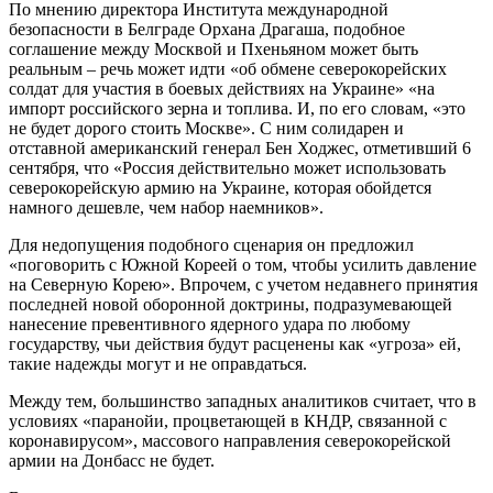
По мнению директора Института международной
безопасности в Белграде Орхана Драгаша, подобное
соглашение между Москвой и Пхеньяном может быть
реальным – речь может идти «об обмене северокорейских
солдат для участия в боевых действиях на Украине» «на
импорт российского зерна и топлива. И, по его словам, «это
не будет дорого стоить Москве». С ним солидарен и
отставной американский генерал Бен Ходжес, отметивший 6
сентября, что «Россия действительно может использовать
северокорейскую армию на Украине, которая обойдется
намного дешевле, чем набор наемников».
Для недопущения подобного сценария он предложил
«поговорить с Южной Кореей о том, чтобы усилить давление
на Северную Корею». Впрочем, с учетом недавнего принятия
последней новой оборонной доктрины, подразумевающей
нанесение превентивного ядерного удара по любому
государству, чьи действия будут расценены как «угроза» ей,
такие надежды могут и не оправдаться.
Между тем, большинство западных аналитиков считает, что в
условиях «паранойи, процветающей в КНДР, связанной с
коронавирусом», массового направления северокорейской
армии на Донбасс не будет.