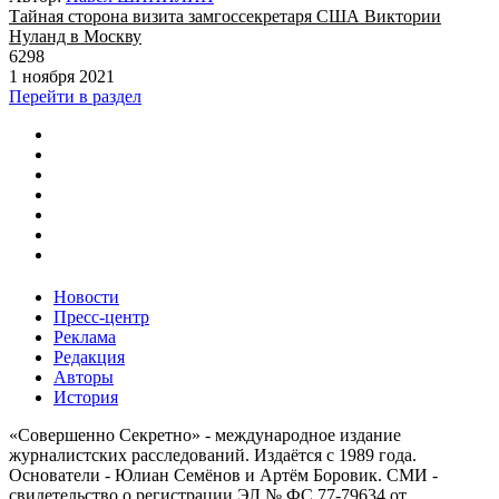
Тайная сторона визита замгоссекретаря США Виктории
Нуланд в Москву
6298
1 ноября 2021
Перейти в раздел
Новости
Пресс-центр
Реклама
Редакция
Авторы
История
«Совершенно Секретно» - международное издание
журналистских расследований. Издаётся с 1989 года.
Основатели - Юлиан Семёнов и Артём Боровик. CМИ -
свидетельство о регистрации ЭЛ № ФС 77-79634 от