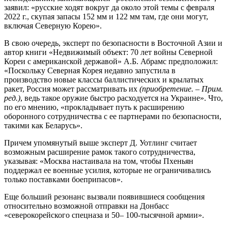
заявил: «русские ходят вокруг да около этой темы с февраля
2022 г., скупая запасы 152 мм и 122 мм там, где они могут,
включая Северную Корею».
В свою очередь, эксперт по безопасности в Восточной Азии и
автор книги «Недвижимый объект: 70 лет войны Северной
Кореи с американской державой» А.Б. Абрамс предположил:
«Поскольку Северная Корея недавно запустила в
производство новые классы баллистических и крылатых
ракет, Россия может рассматривать их
(приобретение. – Прим.
ред.)
, ведь такое оружие быстро расходуется на Украине». Что,
по его мнению, «прокладывает путь к расширению
оборонного сотрудничества с ее партнерами по безопасности,
такими как Беларусь».
Причем упомянутый выше эксперт Д. Уотлинг считает
возможным расширение рамок такого сотрудничества,
указывая: «Москва настаивала на том, чтобы Пхеньян
поддержал ее военные усилия, которые не ограничивались
только поставками боеприпасов».
Еще больший резонанс вызвали появившиеся сообщения
относительно возможной отправки на Донбасс
«северокорейского спецназа и 50– 100-тысячной армии».