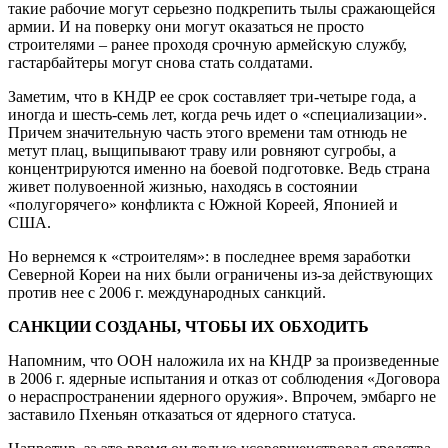
такие рабочие могут серьезно подкрепить тылы сражающейся
армии. И на поверку они могут оказаться не просто
строителями – ранее проходя срочную армейскую службу,
гастарбайтеры могут снова стать солдатами.
Заметим, что в КНДР ее срок составляет три-четыре года, а
иногда и шесть-семь лет, когда речь идет о «специализации».
Причем значительную часть этого времени там отнюдь не
метут плац, выщипывают траву или ровняют сугробы, а
концентрируются именно на боевой подготовке. Ведь страна
живет полувоенной жизнью, находясь в состоянии
«полугорячего» конфликта с Южной Кореей, Японией и
США.
Но вернемся к «строителям»: в последнее время заработки
Северной Кореи на них были ограничены из-за действующих
против нее с 2006 г. международных санкций.
САНКЦИИ СОЗДАНЫ, ЧТОБЫ ИХ ОБХОДИТЬ
Напомним, что ООН наложила их на КНДР за произведенные
в 2006 г. ядерные испытания и отказ от соблюдения «Договора
о нераспространении ядерного оружия». Впрочем, эмбарго не
заставило Пхеньян отказаться от ядерного статуса.