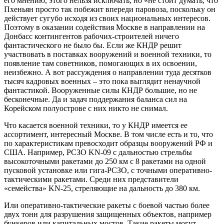
его мнению, этого нельзя исключать, но «не стоит думать, что
Пхеньян просто так побежит впереди паровоза, поскольку он
действует сугубо исходя из своих национальных интересов.
Поэтому в оказании содействия Москве в направлении на
Донбасс контингентов рабочих-строителей ничего
фантастического не было бы. Если же КНДР решит
участвовать в поставках вооружений и военной техники, то
появление там советников, помогающих в их освоении,
неизбежно. А вот рассуждения о направлении туда десятков
тысяч кадровых военных – это пока выглядит ненаучной
фантастикой. Вооруженные силы КНДР большие, но не
бесконечные. Да и задач поддержания баланса сил на
Корейском полуострове с них никто не снимал.
Что касается военной техники, то у КНДР имеется ее
ассортимент, интересный Москве. В том числе есть и то, что
по характеристикам превосходит образцы вооружений РФ и
США. Например, РСЗО KN-09 с дальностью стрельбы
высокоточными ракетами до 250 км с 8 ракетами на одной
пусковой установке или гига-РСЗО, с точными оперативно-
тактическими ракетами. Среди них представители
«семейства» KN-25, стреляющие на дальность до 380 км.
Или оперативно-тактические ракеты с боевой частью более
двух тонн для разрушения защищенных объектов, например
бункеров или капитальных мостов. Такие ракеты могут