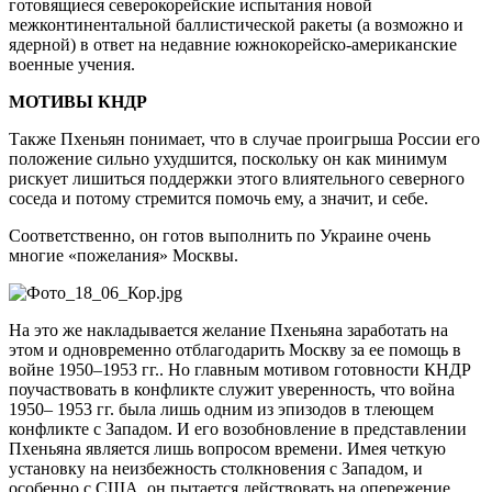
готовящиеся северокорейские испытания новой
межконтинентальной баллистической ракеты (а возможно и
ядерной) в ответ на недавние южнокорейско-американские
военные учения.
МОТИВЫ КНДР
Также Пхеньян понимает, что в случае проигрыша России его
положение сильно ухудшится, поскольку он как минимум
рискует лишиться поддержки этого влиятельного северного
соседа и потому стремится помочь ему, а значит, и себе.
Соответственно, он готов выполнить по Украине очень
многие «пожелания» Москвы.
На это же накладывается желание Пхеньяна заработать на
этом и одновременно отблагодарить Москву за ее помощь в
войне 1950–1953 гг.. Но главным мотивом готовности КНДР
поучаствовать в конфликте служит уверенность, что война
1950– 1953 гг. была лишь одним из эпизодов в тлеющем
конфликте с Западом. И его возобновление в представлении
Пхеньяна является лишь вопросом времени. Имея четкую
установку на неизбежность столкновения с Западом, и
особенно с США, он пытается действовать на опережение.