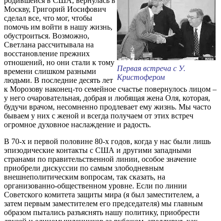
родившейся в США, вернулась в
Москву, Григорий Иосифович
сделал все, что мог, чтобы
помочь им войти в нашу жизнь,
обустроиться. Возможно,
Светлана рассчитывала на
восстановление прежних
отношений, но они стали к тому
Первая встреча с У.
времени слишком разными
Кристофером
людьми. В последние десять лет
к Морозову наконец-то семейное счастье повернулось лицом –
у него очаровательная, добрая и любящая жена Оля, которая,
будучи врачом, несомненно продлевает ему жизнь. Мы часто
бываем у них с женой и всегда получаем от этих встреч
огромное духовное наслаждение и радость.
В 70-х и первой половине 80-х годов, когда у нас были лишь
эпизодические контакты с США и другими западными
странами по правительственной линии, особое значение
приобрели дискуссии по самым злободневным
внешнеполитическим вопросам, так сказать, на
организованно-общественном уровне. Если по линии
Советского комитета защиты мира (я был заместителем, а
затем первым заместителем его председателя) мы главным
образом пытались разъяснять нашу политику, приобрести