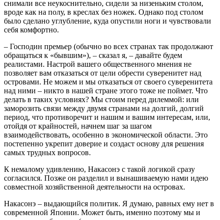
снимали все неукоснительно, сидели за низеньким столом,
вроде как на полу, в креслах без ножек. Однако под столом
было сделано углубление, куда опустили ноги и чувствовали
себя комфортно.
– Господин премьер (обычно во всех странах так продолжают
обращаться к «бывшим»), – сказал я, – давайте будем
реалистами. Настрой вашего общественного мнения не
позволяет вам отказаться от цели обрести суверенитет над
островами. Не можем и мы отказаться от своего суверенитета
над ними – никто в нашей стране этого тоже не поймет. Что
делать в таких условиях? Мы стоим перед дилеммой: или
заморозить связи между двумя странами на долгий, долгий
период, что противоречит и нашим и вашим интересам, или,
отойдя от крайностей, начнем шаг за шагом
взаимодействовать, особенно в экономической области. Это
постепенно укрепит доверие и создаст основу для решения
самых трудных вопросов.
К немалому удивлению, Накасонэ с такой логикой сразу
согласился. Позже он разделил и вынашиваемую нами идею
совместной хозяйственной деятельности на островах.
Накасонэ – выдающийся политик. Я думаю, равных ему нет в
современной Японии. Может быть, именно поэтому мы и