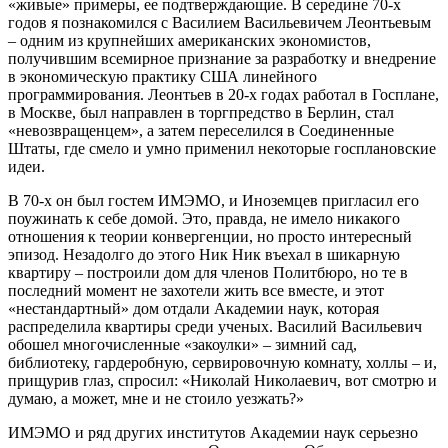
«живые» примеры, ее подтверждающие. В середине 70-х
годов я познакомился с Василием Васильевичем Леонтьевым
– одним из крупнейших американских экономистов,
получившим всемирное признание за разработку и внедрение
в экономическую практику США линейного
программирования. Леонтьев в 20-х годах работал в Госплане,
в Москве, был направлен в торгпредство в Берлин, стал
«невозвращенцем», а затем переселился в Соединенные
Штаты, где смело и умно применил некоторые госплановские
идеи.
В 70-х он был гостем ИМЭМО, и Иноземцев пригласил его
поужинать к себе домой. Это, правда, не имело никакого
отношения к теории конвергенции, но просто интересный
эпизод. Незадолго до этого Ник Ник въехал в шикарную
квартиру – построили дом для членов Политбюро, но те в
последний момент не захотели жить все вместе, и этот
«нестандартный» дом отдали Академии наук, которая
распределила квартиры среди ученых. Василий Васильевич
обошел многочисленные «закоулки» – зимний сад,
библиотеку, гардеробную, сервировочную комнату, холлы – и,
прищурив глаз, спросил: «Николай Николаевич, вот смотрю и
думаю, а может, мне и не стоило уезжать?»
ИМЭМО и ряд других институтов Академии наук серьезно