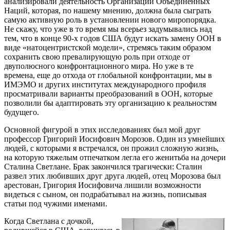
анализировали деятельность Организации Объединенных
Наций, которая, по нашему мнению, должна была сыграть
самую активную роль в установлении нового миропорядка.
Не скажу, что уже в то время мы всерьез задумывались над
тем, что в конце 90-х годов США будут искать замену ООН в
виде «натоцентристской модели», стремясь таким образом
сохранить свою превалирующую роль при отходе от
двуполюсного конфронтационного мира. Но уже в те
времена, еще до отхода от глобальной конфронтации, мы в
ИМЭМО и других институтах международного профиля
просматривали варианты преобразований в ООН, которые
позволили бы адаптировать эту организацию к реальностям
будущего.
Основной фигурой в этих исследованиях был мой друг
профессор Григорий Иосифович Морозов. Один из умнейших
людей, с которыми я встречался, он прожил сложную жизнь,
на которую тяжелым отпечатком легла его женитьба на дочери
Сталина Светлане. Брак закончился трагически: Сталин
развел этих любивших друг друга людей, отец Морозова был
арестован, Григория Иосифовича лишили возможности
видеться с сыном, он подрабатывал на жизнь, пописывая
статьи под чужими именами.
Когда Светлана с дочкой,