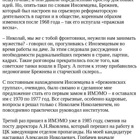
идей. Но, опять-таки по словам Иноземцева, Брежнев,
который был настроен на серьезную реформаторскую
деятельность в партии и в обществе, коренным образом
изменился после 1968 года – так его испугала «пражская
весна».
– Николай, мы же с тобой фронтовики, неужели нам занимать
мужества? - говорил он, прогуливаясь с Иноземцевым во
время работы на даче. За этим следовали рассуждения о
необходимости радикальнейших перемен в стране, партии,
кадрах. Такие разговоры прекратились после того, как
советские танки вошли в Прагу. А потом к этому прибавились
недомогание Брежнева и старческий склероз...
С постоянным нахождением Иноземцева в «брежневских
группах», очевидно, было связано и сделанное мне
предложение стать его первым замом в ИМЭМО – я оставался
им с 1970 по 1977 год. Все серьезные, особенно кадровые,
вопросы я решал только с Николаем Николаевичем, но
повседневно практически руководил институтом.
Третий раз пришел в ИМЭМО уже в 1985 году, сменив на
посту директора А.Н.Яковлева, который перешел на работу в
ЦК заведующим отделом пропаганды. На моей кандидатуре
настаивал Александр Николаевич. Горбачев вначале