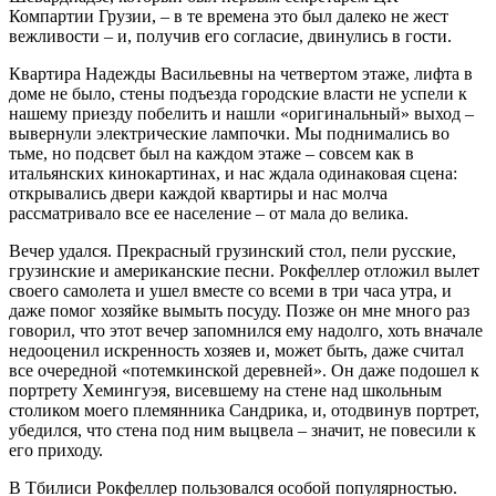
Компартии Грузии, – в те времена это был далеко не жест
вежливости – и, получив его согласие, двинулись в гости.
Квартира Надежды Васильевны на четвертом этаже, лифта в
доме не было, стены подъезда городские власти не успели к
нашему приезду побелить и нашли «оригинальный» выход –
вывернули электрические лампочки. Мы поднимались во
тьме, но подсвет был на каждом этаже – совсем как в
итальянских кинокартинах, и нас ждала одинаковая сцена:
открывались двери каждой квартиры и нас молча
рассматривало все ее население – от мала до велика.
Вечер удался. Прекрасный грузинский стол, пели русские,
грузинские и американские песни. Рокфеллер отложил вылет
своего самолета и ушел вместе со всеми в три часа утра, и
даже помог хозяйке вымыть посуду. Позже он мне много раз
говорил, что этот вечер запомнился ему надолго, хоть вначале
недооценил искренность хозяев и, может быть, даже считал
все очередной «потемкинской деревней». Он даже подошел к
портрету Хемингуэя, висевшему на стене над школьным
столиком моего племянника Сандрика, и, отодвинув портрет,
убедился, что стена под ним выцвела – значит, не повесили к
его приходу.
В Тбилиси Рокфеллер пользовался особой популярностью.