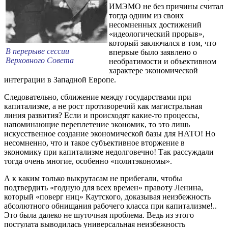
ИМЭМО не без причины считал
тогда одним из своих
несомненных достижений
«идеологический прорыв»,
который заключался в том, что
В перерыве сессии
впервые было заявлено о
Верховного Совета
необратимости и объективном
характере экономической
интеграции в Западной Европе.
Следовательно, сближение между государствами при
капитализме, а не рост противоречий как магистральная
линия развития? Если и происходят какие-то процессы,
напоминающие переплетение экономик, то это лишь
искусственное создание экономической базы для НАТО! Но
несомненно, что и такое субъективное вторжение в
экономику при капитализме недолговечно! Так рассуждали
тогда очень многие, особенно «политэкономы».
А к каким только выкрутасам не прибегали, чтобы
подтвердить «годную для всех времен» правоту Ленина,
который «поверг ниц» Каутского, доказывая неизбежность
абсолютного обнищания рабочего класса при капитализме!..
Это была далеко не шуточная проблема. Ведь из этого
постулата выводилась универсальная неизбежность