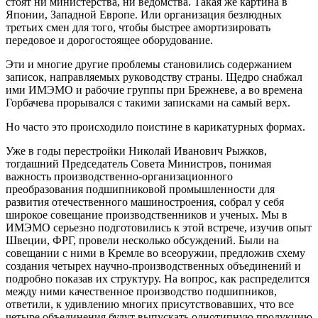
стоят ни министерства, ни ведомства. Такая же картина в
Японии, Западной Европе. Или организация безлюдных
третьих смен для того, чтобы быстрее амортизировать
передовое и дорогостоящее оборудование.
Эти и многие другие проблемы становились содержанием
записок, направляемых руководству страны. Щедро снабжал
ими ИМЭМО и рабочие группы при Брежневе, а во времена
Горбачева прорывался с такими записками на самый верх.
Но часто это происходило поистине в карикатурных формах.
Уже в годы перестройки Николай Иванович Рыжков,
тогдашний Председатель Совета Министров, понимая
важность производственно-организационного
преобразования подшипниковой промышленности для
развития отечественного машиностроения, собрал у себя
широкое совещание производственников и ученых. Мы в
ИМЭМО серьезно подготовились к этой встрече, изучив опыт
Швеции, ФРГ, провели несколько обсуждений. Были на
совещании с ними в Кремле во всеоружии, предложив схему
создания четырех научно-производственных объединений и
подробно показав их структуру. На вопрос, как распределится
между ними качественное производство подшипников,
ответили, к удивлению многих присутствовавших, что все
четыре объединения будут выпускать однотипную продукцию