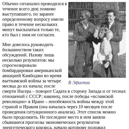
Обычно ситанализ проводился в
течение всего дня; помимо
выступавшего, по заранее
определенному вопросу имели
право в течение нескольких
минут высказаться только те,
кто был с ним не согласен.
Мне довелось руководить
большинством таких
обсуждений. Назову лишь
несколько результатов: мы
спрогнозировали
бомбардировки американской
авиацией Камбоджи во время
вьетнамской войны за четыре
В Эфиопии
месяца до их начала; после
смерти Насера – поворот Садата в сторону Запада и от тесных
отношений с СССР; наконец, после победы «исламской
революции» в Иране – неизбежность войны между этой
страной и Ираком (она началась через 10 месяцев после
проведения ситуационного анализа). Этот список можно
было продолжить. Не последнее место в нем заняли
сбывшиеся прогнозы экономических результатов
энергетического кризиса, начало которому положил