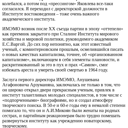
колебался, а потом под «прессингом» Яковлева все-таки
согласился. Я переходил с директорской должности в
Институте востоковедения – тоже очень важного
академического института.
ИМЭМО возник после ХХ съезда партии в эпоху «оттепели»
как преемник закрытого при Сталине Института мирового
хозяйства и мировой политики, руководимого академиком
Е.С.Варгой. До сих пор непонятно, как этот известный
ученый, с коминтерновским прошлым, осмелившийся писать
о новых качествах капитализма, точнее, об «организованном
капитализме», включающем в себя элементы плановости, и
раскритикованный за это в пух и прах «Самим», смог
избежать ареста и умереть своей смертью в 1964 году.
Заслуга первого директора ИМЭМО, Анушевана
Агафоновича Арзуманяна, заключалась не только в том, что
он широко открыл двери прекрасным ученым, привлек в
институт талантливых молодых специалистов, в том числе с
«подпорченными» биографиями, но и создал атмосферу
творческого поиска. В 50-е и 60-е годы ему в немалой степени
помогало то, что он и А.И.Микоян были женаты на родных
сестрах, и партийным реакционерам было трудно помешать
развернуться институту как учреждению новаторскому,
творческому.