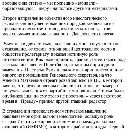
вообще снял статью – мы поспешно «забивали»
образовавшуюся «дыру» на полосе другими материалами.
Второе направление объективного идеологического
расшатывания существовавших порядков заключалось в
признании несоответствия догматических постулатов
марксизма-ленинизма реальности. Давалось это нелегко.
Румянцев в двух статьях, наделавших много шума в стране,
отказавшись от схемы, отводившей центральное место в
обществе пролетариату, показал истинную роль
интеллигенции. Как было принято, гранки статей такого рода
рассылались членам Политбюро, от которых приходили
замечания. На статьи Румянцева комментарии поступили от
одного из помощников Генерального секретаря, на что
Алексей Матвеевич отреагировал запиской в ЦК, в которой
заявил, что, будучи членом выборного органа, не намерен
получать замечания от партийных чиновников. Статьи были
опубликованы, но ему этого не простили – через некоторое
время в «Правду» пришел другой главный редактор.
В стремлении преодолеть догматическое мышление,
навязываемое официальной идеологией, большую роль
сыграл Институт мировой экономики и международных
отношений (ИМЭМО), в котором я работал трижды. Первый