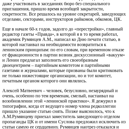
даже участвовать в заседаниях бюро без специального
приглашения, пришло время всеобщей закрытости,
секретности. Все решалось на уровне секретарей, заведующих
отделами, секторами, инструкторов райкомов, обкомов, ЦК.
Еще в начале 60-х годов, задолго до «перестройки», главный
редактор газеты «Правда», в которой я в то время работал,
академик Румянцев А.М., написал ко Дню печати статью, в
которой настаивал на необходимости возвратиться к
ленинским принципам: по его словам, при временном отказе
от фракционности в партии возник дискуссионный «вакуум»
и Ленин предлагал заполнить его своеобразным
двоецентрием – партийным комитетом и партийными
газетами и журналами, которые призваны были критиковать
не только нижестоящие организации, но и тот комитет,
печатным органом которого они являлись.
Алексей Матвеевич – человек, безусловно, незаурядный и
очень, особенно по тем временам, смелый, настаивал на
возобновлении этой «ленинской практики». Я дежурил в
типографии, когда от ведущего номер члена редколлегии
пришло указание статью снять. Позже выяснилось, что к
А.М.Румянцеву приехал заместитель заведующего отделом
пропаганды ЦК и от имени Суслова предложил исключить из
статьи самую ее сердцевину. Румянцев наотрез отказался и