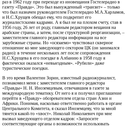
раз в 1962 году при переходе из иновещания Гостелерадио в
газету «Правда». Это был вынужденный «транзит» – только
что был назначен руководителем Гостелерадио М.А.Харламов,
и Н.С.Хрущев обещал ему, что подкрепит его
журналистскими кадрами. А я был не на плохом счету, став в
1956 году, 26 лет от роду, главным редактором вещания на
арабские страны, а затем, после структурной реорганизации, –
заместителем главного редактора информации на все
зарубежные страны. Но «осязаемо» чувствовал скверное
отношение ко мне заведующего сектором ЦК (он занимался
радио): в течение нескольких лет после сопровождения
Н.С.Хрущева в его поездке в Албанию в 1958 году я
фактически оказался «невыездным». «Рубили» даже
туристические поездки.
В это время Валентин Зорин, известный радиожурналист,
познакомил меня с заместителем главного редактора
«Правды» Н. Н. Иноземцевым, отвечавшим в газете за
международную тематику. От него я и получил приглашение
перейти в «Правду» обозревателем отдела стран Азии и
Африки. Понимая, насколько ответственно работать в органе
Центрального Комитета, я сказал Иноземцеву, что за мной
тянется какой-то «хвост». Николай Николаевич при мне
вызвал заведующего отделом кадров: «Запросите
соответствующие органы о возможности использовать