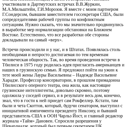
участвовали в Дартмутских встречах В.В.Журкин,
М.А.Мильштейн, Г.И.Морозов. Я вместе с моим партнером
Г.Сондерсом, бывшим заместителем госсекретаря США, были
сопредседателями рабочей группы по конфликтным
ситуациям. Нужно сказать, что мы значительно продвинулись
в выработке мер нормализации обстановки на Ближнем
Востоке. Естественно, что все разработки обе стороны
докладывали на самый «верх».
Встречи происходили и у нас, и в Штатах. Появлялась столь
необходимая и непросто достигаемая по тем временам
человеческая общность. Так, во время проведения встречи в
Тбилиси в 1975 году родилась идея пригласить американцев и
наших в грузинскую семью. Я предложил пойти на ужин к
тете моей жены Лауры Васильевны – Надежде Васильевне
Харадзе. Профессор консерватории, в прошлом примадонна
Тбилисского оперного театра, она жила, как настоящие
грузинские интеллигенты, довольно скромно, поэтому
одолжила у соседей сервиз, и в результате весь дом, конечно,
знал, что в гости к ней приедет сам Рокфеллер. Кстати, там
были и чета Скоттов, который, будучи сенатором, выступил с
инициативой импичмента президенту Никсону, и бывший
представитель США в ООН Чарльз Йост, и главный редактор
журнала «Тайм» Дановен. Спросили разрешения у
Шеварднадзе, который был первым секретарем ЦК