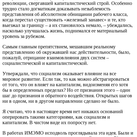
революции, свергавшей капиталистический строй. Особенно
трудно стало догматикам доказывать незыблемость
представления об абсолютном обнищании рабочего класса,
когда перестал существовать «железный занавес» и те, кто
выезжал за границу – а их становилось немало, – убеждались,
насколько улучшалась жизнь, поднимался ее материальный
уровень за рубежом.
Самым главным препятствием, мешавшим реальному
представлению об окружавшей нас действительности, было,
пожалуй, отрицание взаимовлияния двух систем –
социалистической и капиталистической.
Утверждали, что социализм оказывает влияние на все
мировое развитие. Если так, то как можно абстрагироваться
от того, что он влияет на капитализм, видоизменяя его хотя
бы в определенных пределах? Но от признания этого – один
шаг до признания и обратного воздействия. Открытых шагов
ни в одном, ни в другом направлении сделано не было.
Я считаю, что в настоящее время нет никаких оснований
оперировать такими категориями, как социализм и
капитализм. В чистом виде их попросту нет.
В работах ИМЭМО исподволь проглядывала эта идея. Были и