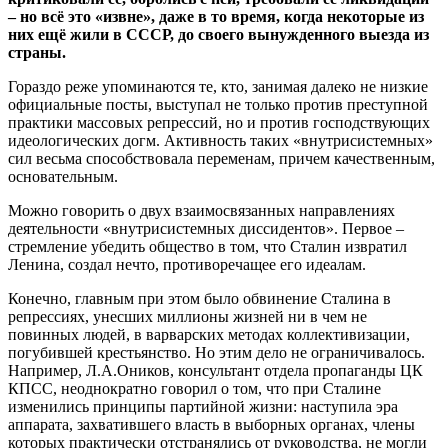
– но всё это «извне», даже в то время, когда некоторые из
них ещё жили в СССР, до своего вынужденного выезда из
страны.
Гораздо реже упоминаются те, кто, занимая далеко не низкие
официальные посты, выступал не только против преступной
практики массовых репрессий, но и против господствующих
идеологических догм. Активность таких «внутрисистемных»
сил весьма способствовала переменам, причем качественным,
основательным.
Можно говорить о двух взаимосвязанных направлениях
деятельности «внутрисистемных диссидентов». Первое –
стремление убедить общество в том, что Сталин извратил
Ленина, создал нечто, противоречащее его идеалам.
Конечно, главным при этом было обвинение Сталина в
репрессиях, унесших миллионы жизней ни в чем не
повинных людей, в варварских методах коллективизации,
погубившей крестьянство. Но этим дело не ограничивалось.
Например, Л.А.Оников, консультант отдела пропаганды ЦК
КПСС, неоднократно говорил о том, что при Сталине
изменились принципы партийной жизни: наступила эра
аппарата, захватившего власть в выборных органах, члены
которых практически отстранялись от руководства, не могли