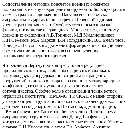
Сопоставление методик подсчетов военных бюджетов
подводило к началу сокращения вооружений. Большую роль в
этом сыграли два движения – Пагуошское и советско-
американские Дартмутские встречи. Первое объединяло
ученых различных стран. Особое место в нем занимали
физики, в том числе выдающиеся. Много сил отдали этому
движению академики А.В.Топчиев, М.Д.Миллионщиков,
Н.Н.Семенов, М.А.Марков, В.И.Гольданский, В.С.Емельянов.
В недрах Пагуошского движения формировались общие идеи
о смертельной опасности для всего человечества
использования ядерного оружия.
Что касается Дартмутских встреч, то они регулярно
проводились для того, чтобы обговаривать и сближать
подходы двух супердержав по вопросам сокращения
вооружений, поисков выхода из различных международных
конфликтов, создания условий для экономического
сотрудничества. Особую роль в организации таких встреч
играли два института – ИМЭМО и ИСКАН с нашей стороны,
у американцев – группа политологов, отставных руководящих
деятелей из госдепартамента, Пентагона, администрации,
ЦРУ, действующих банкиров, бизнесменов. Долгое время
американскую группу возглавлял Дэвид Рокфеллер, с
которым у меня сложились очень теплые отношения. У нас –
сначала Н.Н.Иноземцев, а затем Г.А.Арбатов. Активно