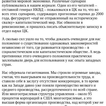
развития мировой экономики. Различные сценарии
публиковались в нашем журнале. Один из его читателей –
отставной генерал НКВД – пожаловался в ЦК на то, что во
всех этих сценариях, содержащих прогнозные оценки до 2000
года, фигурирует «ещё не отправленный на историческую
свалку» капиталистический мир. Нас обвинили в
ревизионизме, и пришлось писать объяснительную записку в
отдел науки ЦК.
А сколько сил ушло на то, чтобы доказать очевидное для нас
положение о существовании одинаковых закономерностей
независимо от того, где развивается производство – в
социалистическом или капиталистическом обществе. А ведь
противники этого очевидного положения практически
захлопывали дверь для использования у нас опыта западных
стран.
Нас обуревала гигантомания. Мы строили огромные заводы,
считая, что выигрываем на производительности труда, и
ставили себе в заслугу отсутствие конкуренции, в то время
как на Западе давно уже поняли преимущество мелкого и
среднего производства, рассредоточенного по всей стране.
Или многоотраслевая структура управления – около 95
процентов корпораций в США многоотраслевые, а это
высшая форма организации производства, над которой уже не