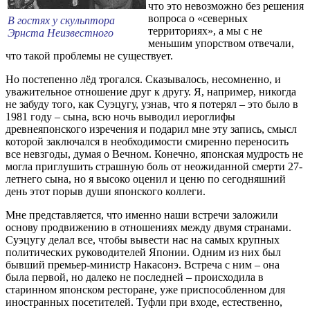
что это невозможно без решения
вопроса о «северных
В гостях у скульптора
территориях», а мы с не
Эрнста Неизвестного
меньшим упорством отвечали,
что такой проблемы не существует.
Но постепенно лёд трогался. Сказывалось, несомненно, и
уважительное отношение друг к другу. Я, например, никогда
не забуду того, как Суэцугу, узнав, что я потерял – это было в
1981 году – сына, всю ночь выводил иероглифы
древнеяпонского изречения и подарил мне эту запись, смысл
которой заключался в необходимости смиренно переносить
все невзгоды, думая о Вечном. Конечно, японская мудрость не
могла приглушить страшную боль от неожиданной смерти 27-
летнего сына, но я высоко оценил и ценю по сегодняшний
день этот порыв души японского коллеги.
Мне представляется, что именно наши встречи заложили
основу продвижению в отношениях между двумя странами.
Суэцугу делал все, чтобы вывести нас на самых крупных
политических руководителей Японии. Одним из них был
бывший премьер-министр Накасонэ. Встреча с ним – она
была первой, но далеко не последней – происходила в
старинном японском ресторане, уже приспособленном для
иностранных посетителей. Туфли при входе, естественно,