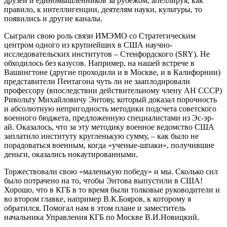
друзей и единомышленников за рубежом, апеллируя, как
правило, к интеллигенции, деятелям науки, культуры, то
появились и другие каналы.
Сыграли свою роль связи ИМЭМО со Стратегическим
центром одного из крупнейших в США научно-
исследовательских институтов – Стенфордского (SRY). Не
обходилось без казусов. Например, на нашей встрече в
Вашингтоне (другие проходили и в Москве, и в Калифорнии)
представители Пентагона чуть ли не зааплодировали
профессору (впоследствии действительному члену АН СССР)
Ривольту Михайловичу Энтову, который доказал порочность
и абсолютную непригодность методики подсчета советского
военного бюджета, предложенную специалистами из Эс-эр-
ай. Оказалось, что за эту методику военное ведомство США
заплатило институту кругленькую сумму, – как было не
порадоваться военным, когда «ученые-шпаки», получившие
деньги, оказались нокаутированными.
Торжествовали свою «маленькую победу» и мы. Сколько сил
было потрачено на то, чтобы Энтова выпустили в США!
Хорошо, что в КГБ в то время были толковые руководители и
во втором главке, например В.К.Бояров, к которому я
обратился. Помогал нам в этом плане и заместитель
начальника Управления КГБ по Москве В.И.Новицкий.