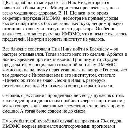
ЦК. Подробности мне рассказал Ник Ник, которого я
навестил в больнице на Мичуринском проспекте, – у него
резко ухудшилось здоровье. В. Н. Шенаев, в то время
секретарь парткома ИМЭМО, несмотря на прямые угрозы
высоких партийных боссов, занял жесткую, непримиримую
позицию в защиту института и его директора. Особенно
злило тех, кто занес руку над ИМЭМО, что в нем не оказалось
предателей. Изнутри взорвать институт не удалось.
Все близкие советовали Ник Нику пойти к Брежневу – он
наотрез отказывался. Тогда вместо него это сделали Арбатов и
Бовин. Брежнев при них позвонил Гришину, и тот, будучи
председателем специально созданной «по делу ИМЭМО»
комиссии, не на шутку перепугавшись, на вопрос Генсека, что
там делается с Иноземцевым и его институтом, ответил:
«Ничего об этом не знаю, Леонид Ильич, разберусь
незамедлительно». Это означало конец открытой атаки.
Сегодня, с расстояния пройденных лет, когда думаешь о том,
какие идеи приходилось нам пробивать через сопротивление,
мягко говоря, консервативных элементов, становится просто
смешно. А тогда было совсем не до смеха.
Ну хотя бы такой курьёзный случай из практики 70-х годов.
ИМЭМО всерьёз занимался долгосрочными прогнозами