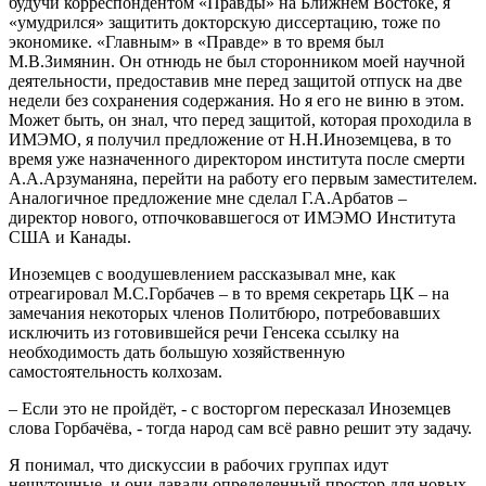
будучи корреспондентом «Правды» на Ближнем Востоке, я
«умудрился» защитить докторскую диссертацию, тоже по
экономике. «Главным» в «Правде» в то время был
М.В.Зимянин. Он отнюдь не был сторонником моей научной
деятельности, предоставив мне перед защитой отпуск на две
недели без сохранения содержания. Но я его не виню в этом.
Может быть, он знал, что перед защитой, которая проходила в
ИМЭМО, я получил предложение от Н.Н.Иноземцева, в то
время уже назначенного директором института после смерти
А.А.Арзуманяна, перейти на работу его первым заместителем.
Аналогичное предложение мне сделал Г.А.Арбатов –
директор нового, отпочковавшегося от ИМЭМО Института
США и Канады.
Иноземцев с воодушевлением рассказывал мне, как
отреагировал М.С.Горбачев – в то время секретарь ЦК – на
замечания некоторых членов Политбюро, потребовавших
исключить из готовившейся речи Генсека ссылку на
необходимость дать большую хозяйственную
самостоятельность колхозам.
– Если это не пройдёт, - с восторгом пересказал Иноземцев
слова Горбачёва, - тогда народ сам всё равно решит эту задачу.
Я понимал, что дискуссии в рабочих группах идут
нешуточные, и они давали определенный простор для новых