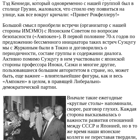
Тэд Кеннеди, который одновременно с нашей группой был в
столице Грузии, жаловался, что стоило ему появиться на
улице, как все вокруг кричали: «Привет Рокфеллеру!»
Большой смысл приобрели встречи (организатор с нашей
стороны ИМЭМО) с Японским Советом по вопросам
безопасности («Ампокен»). В первой половине 70-х годов по
предложению бессменного инициатора таких встреч Суэцугу
мы с Журкиным были в Токио и договорились о
периодичности, составе группы и содержании диалога.
Активно помимо Суэцугу в нем участвовали с японской
стороны профессора Иноки, Саэки и многие другие,
пользовавшиеся большим авторитетом в стране, но, может
быть, еще важнее – влиятельнейшие фигуры, как и весь
«Ампокен» в целом, в правящей Либерально-
демократической партии.
Вначале такие ежегодные
«круглые столы» напоминали,
скорее, разговор глухих. Каждая
сторона высказывалась о
важности развития отношений
между СССР и Японией, но в то
же время наши японские
коллеги не переставая твердили,