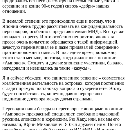
продирались без него (несмотря на несомненные успехи в
середине и в конце 90-х годов) сквозь «дебри» наших
отношений.
В немалой степени это происходило еще и потому, что в
Японии очень трудно рассчитывать на конфиденциальность
переговоров, особенно с представителями МИДа. Все тут же
попадает в прессу. И что особенно неприятно, японская
пресса очень вольготно обращается с такой информацией,
зачастую переиначивая ее и даже придавая ей совершенно
противоположный смысл. В последнее время, возможно,
этого стало меньше, но тогда, когда диалог шел по линии
«Ампокен», Суэцугу и другие японские участники, бывало,
негодовали и извинялись за такие «казусы».
Я и сейчас убежден, что единственное решение – совместная
хозяйственная деятельность на островах, которая постепенно
сгладит прямую постановку вопроса о суверенитете. Этому
будет способствовать, конечно, давно перезревшее
подписание договора между двумя странами.
Переводил наши беседы и переговоры с японцами по линии
«Ампокен» прекрасный специалист, свободно владеющий
русским, японским и корейским, Рю Хаку, или, как мы его
называли, Юрий Михайлович. Я был дружен с ним. По его
просьбе взял его с собой сначала из ИМЭМО в Институт