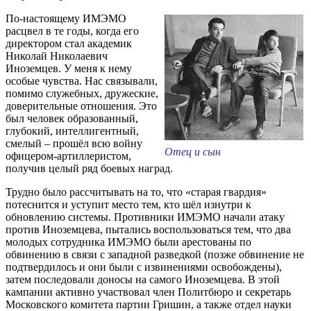
По-настоящему ИМЭМО
расцвел в те годы, когда его
директором стал академик
Николай Николаевич
Иноземцев. У меня к нему
особые чувства. Нас связывали,
помимо служебных, дружеские,
доверительные отношения. Это
был человек образованный,
глубокий, интеллигентный,
смелый – прошёл всю войну
Отец и сын
офицером-артиллеристом,
получив целый ряд боевых наград.
Трудно было рассчитывать на то, что «старая гвардия»
потеснится и уступит место тем, кто шёл изнутри к
обновлению системы. Противники ИМЭМО начали атаку
против Иноземцева, пытались воспользоваться тем, что два
молодых сотрудника ИМЭМО были арестованы по
обвинению в связи с западной разведкой (позже обвинение не
подтвердилось и они были с извинениями освобождены),
затем последовали доносы на самого Иноземцева. В этой
кампании активно участвовал член Политбюро и секретарь
Московского комитета партии Гришин, а также отдел науки