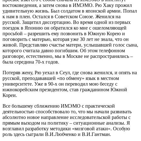
востоковедения, а затем снова в ИМЭМО. Рю Хаку прожил
удивительную жизнь. Был солдатом в японской армии. Попал
к нам в плен. Остался в Советском Союзе. Женился на
русской. Защитил диссертацию. Во время одной из первых
поездок в Японию он обратился ко мне с ошеломляющей
просьбой – разрешить ему позвонить в Южную Корею и
поговорить с матерью, которая уже 30 лет не знала, что он
живой. Представляю счастье матери, услышавшей голос сына,
которого считала давно погибшим. Об этом телефонном
разговоре, естественно, мы в Москве не распространялись –
была середина 70-х годов.
Потеряв жену, Рю уехал в Сеул, где снова женился, и опять на
русской, преподававшей «по обмену» язык в местном
университете. Уже в 90-х он переводил мою беседу с
южнокорейским президентом, став гражданином Южной
Кореи.
Все большему сближению ИМЭМО с практической
деятельностью способствовало то, что мы начали развивать
абсолютно новое направление исследовательской работы с
прямым выходом на политику – ситуационные анализы. Я
возглавил разработку методики «мозговой атаки». Особую
роль здесь сыграли В.И.Любченко и В.И.Гантман.