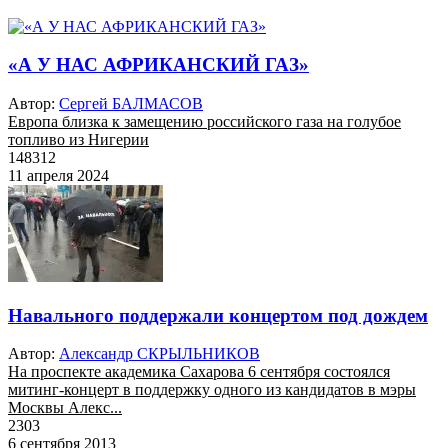
«А У НАС АФРИКАНСКИЙ ГАЗ»
Автор:
Сергей БАЛМАСОВ
Европа близка к замещению российского газа на голубое
топливо из Нигерии
148312
11 апреля 2024
Навального поддержали концертом под дождем
Автор:
Александр СКРЫЛЬНИКОВ
На проспекте академика Сахарова 6 сентября состоялся
митинг-концерт в поддержку одного из кандидатов в мэры
Москвы Алекс...
2303
6 сентября 2013