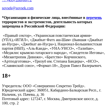
sovsek@sovsek.com
*Организации и физические лица, внесённные в
перечень
террористов и экстремистов, деятельность которых
запрещена в Российской Федерации:
«Правый сектор», «Украинская повстанческая армия»
(УПА),«ИГИЛ», «Джабхат Фатх аш-Шам» (бывшая «Джабхат
ан-Нусра», «Джебхат ан-Нусра»), Национал-Большевистская
партия (НБП), «Аль-Каида», «УНА-УНСО», «Талибан»,
«Меджлис крымско-татарского народа», «Свидетели Иеговы»,
«Мизантропик Дивижн», «Братство» Корчинского,
«Артподготовка», «Тризуб им. Степана Бандеры», «НСО»,
«Славянский союз», «Формат-18», Дуров Павел Валерьевич.
18+
Учредитель: ООО «Совершенно Секретно Трейд».
Юридический адрес: 360051, Кабардино-Балкарская Респ., г.
Нальчик, ул. Пачева, д. 36
Почтовый адрес: 127247, г. Москва, Дмитровское шоссе, д.
100, стр. 2