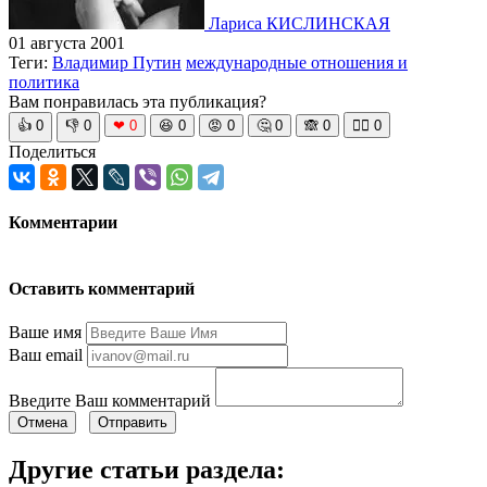
Лариса КИСЛИНСКАЯ
01 августа 2001
Теги:
Владимир Путин
международные отношения и
политика
Вам понравилась эта публикация?
👍
0
👎
0
❤
0
😆
0
😡
0
🤔
0
🙈
0
🧘‍♀️
0
Поделиться
Комментарии
Оставить комментарий
Ваше имя
Ваш email
Введите Ваш комментарий
Отмена
Отправить
Другие статьи раздела: