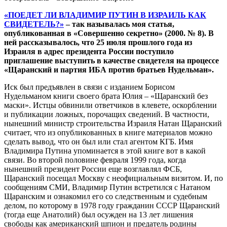
«ПОЕДЕТ ЛИ ВЛАДИМИР ПУТИН В ИЗРАИЛЬ КАК
СВИДЕТЕЛЬ?»
– так называлась моя статья,
опубликованная в «Совершенно секретно» (2000. № 8). В
ней рассказывалось, что 25 июля прошлого года из
Израиля в адрес президента России поступило
приглашение выступить в качестве свидетеля на процессе
«Щаранский и партия ИБА против братьев Нудельман».
Иск был предъявлен в связи с изданием Борисом
Нудельманом книги своего брата Юлия – «Щаранский без
маски». Истцы обвинили ответчиков в клевете, оскорблении
и публикации ложных, порочащих сведений. В частности,
нынешний министр строительства Израиля Натан Щаранский
считает, что из опубликованных в книге материалов можно
сделать вывод, что он был или стал агентом КГБ. Имя
Владимира Путина упоминается в этой книге вот в какой
связи. Во второй половине февраля 1999 года, когда
нынешний президент России еще возглавлял ФСБ,
Щаранский посещал Москву с неофициальным визитом. И, по
сообщениям СМИ, Владимир Путин встретился с Натаном
Щаранским и ознакомил его со следственным и судебным
делом, по которому в 1978 году гражданин СССР Щаранский
(тогда еще Анатолий) был осужден на 13 лет лишения
свободы как американский шпион и предатель родины