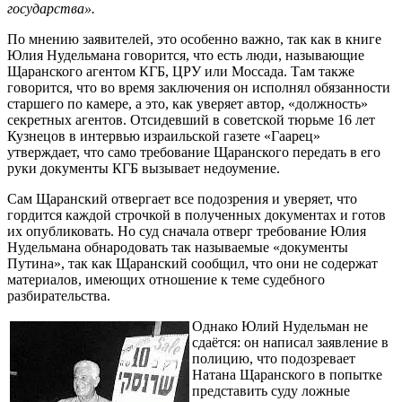
государства».
По мнению заявителей, это особенно важно, так как в книге
Юлия Нудельмана говорится, что есть люди, называющие
Щаранского агентом КГБ, ЦРУ или Моссада. Там также
говорится, что во время заключения он исполнял обязанности
старшего по камере, а это, как уверяет автор, «должность»
секретных агентов. Отсидевший в советской тюрьме 16 лет
Кузнецов в интервью израильской газете «Гаарец»
утверждает, что само требование Щаранского передать в его
руки документы КГБ вызывает недоумение.
Сам Щаранский отвергает все подозрения и уверяет, что
гордится каждой строчкой в полученных документах и готов
их опубликовать. Но суд сначала отверг требование Юлия
Нудельмана обнародовать так называемые «документы
Путина», так как Щаранский сообщил, что они не содержат
материалов, имеющих отношение к теме судебного
разбирательства.
Однако Юлий Нудельман не
сдаётся: он написал заявление в
полицию, что подозревает
Натана Щаранского в попытке
представить суду ложные