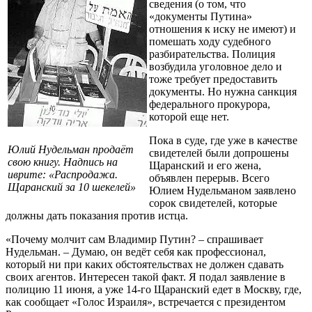
сведения (о том, что
«документы Путина»
отношения к иску не имеют) и
помешать ходу судебного
разбирательства. Полиция
возбудила уголовное дело и
тоже требует предоставить
документы. Но нужна санкция
федерального прокурора,
которой еще нет.
Пока в суде, где уже в качестве
Юлий Нудельман продаёт
свидетелей были допрошены
свою книгу. Надпись на
Щаранский и его жена,
иврите: «Распродажа.
объявлен перерыв. Всего
Щаранский за 10 шекелей»
Юлием Нудельманом заявлено
сорок свидетелей, которые
должны дать показания против истца.
«Почему молчит сам Владимир Путин? – спрашивает
Нудельман. – Думаю, он ведёт себя как профессионал,
который ни при каких обстоятельствах не должен сдавать
своих агентов. Интересен такой факт. Я подал заявление в
полицию 11 июня, а уже 14-го Щаранский едет в Москву, где,
как сообщает «Голос Израиля», встречается с президентом