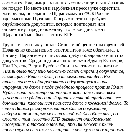
состоится. Владимир Путин в качестве свидетеля в Израиль
не поедет. Но местная и зарубежная пресса уже окрестила
материалы, переданные Щаранскому из ФСБ России,
«документами Путина». Теперь ответчики требуют
опубликовать документы, которые подтвердят или
опровергнут предположение, что герой-диссидент
Щаранский мог быть агентом КГБ.
Группа известных узников Сиона и общественных деятелей
Израиля из среды новых репатриантов тоже обратилась к
Натану Щаранскому с письмом, требуя обнародования этих
документов. Среди подписавших письмо Эдуард Кузнецов,
Ида Нудель, Вадим Рутберг. Они, в частности, написали:
«Вами было получено несколько сотен страниц документов,
касающихся Вашего дела, но на сегодняшний день Вы
отказываетесь обнародовать содержащуюся в них
информацию даже в ходе судебного процесса против Юлия
Нудельмана, несмотря на то что закон обязывает всех
участников судебного разбирательства обнародовать все
документы, касающиеся процесса даже в косвенной форме. То,
что в Вашем распоряжении находятся документы,
содержание которых является тайной для общества, но
вместе с тем известно КГБ, вызывает определенные
подозрения, а также опасения, что Вы можете быть
подвергнуты нажиму со стороны спецслужб иностранного