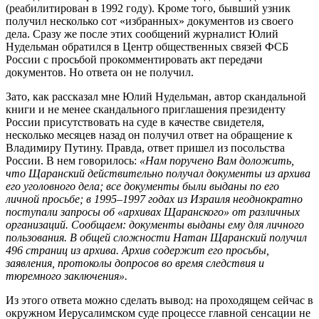
(реабилитирован в 1992 году). Кроме того, бывший узник
получил несколько сот «избранных» документов из своего
дела. Сразу же после этих сообщений журналист Юлий
Нудельман обратился в Центр общественных связей ФСБ
России с просьбой прокомментировать акт передачи
документов. Но ответа он не получил.
Зато, как рассказал мне Юлий Нудельман, автор скандальной
книги и не менее скандального приглашения президенту
России присутствовать на суде в качестве свидетеля,
несколько месяцев назад он получил ответ на обращение к
Владимиру Путину. Правда, ответ пришел из посольства
России. В нем говорилось:
«Нам поручено Вам доложить,
что Щаранский действительно получал документы из архива
его уголовного дела; все документы были выданы по его
личной просьбе; в 1995–1997 годах из Израиля неоднократно
поступали запросы об «архивах Щаранского» от различных
организаций. Сообщаем: документы выданы ему для личного
пользования. В общей сложности Натан Щаранский получил
496 страниц из архива. Архив содержит его просьбы,
заявления, протоколы допросов во время следствия и
тюремного заключения».
Из этого ответа можно сделать вывод: на проходящем сейчас в
окружном Иерусалимском суде процессе главной сенсации не