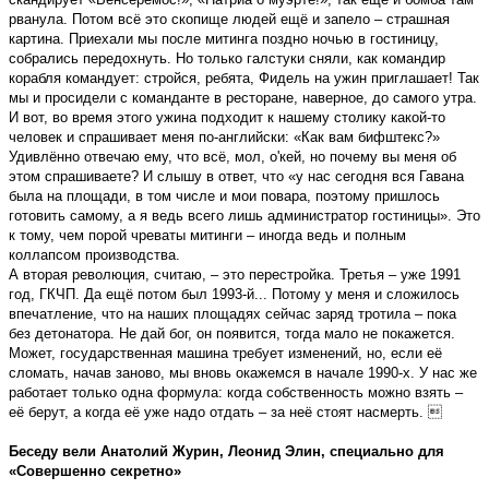
рванула. Потом всё это скопище людей ещё и запело – страшная
картина. Приехали мы после митинга поздно ночью в гостиницу,
собрались передохнуть. Но только галстуки сняли, как командир
корабля командует: стройся, ребята, Фидель на ужин приглашает! Так
мы и просидели с команданте в ресторане, наверное, до самого утра.
И вот, во время этого ужина подходит к нашему столику какой-то
человек и спрашивает меня по-английски: «Как вам бифштекс?»
Удивлённо отвечаю ему, что всё, мол, о'кей, но почему вы меня об
этом спрашиваете? И слышу в ответ, что «у нас сегодня вся Гавана
была на площади, в том числе и мои повара, поэтому пришлось
готовить самому, а я ведь всего лишь администратор гостиницы». Это
к тому, чем порой чреваты митинги – иногда ведь и полным
коллапсом производства.
А вторая революция, считаю, – это перестройка. Третья – уже 1991
год, ГКЧП. Да ещё потом был 1993-й... Потому у меня и сложилось
впечатление, что на наших площадях сейчас заряд тротила – пока
без детонатора. Не дай бог, он появится, тогда мало не покажется.
Может, государственная машина требует изменений, но, если её
сломать, начав заново, мы вновь окажемся в начале 1990-х. У нас же
работает только одна формула: когда собственность можно взять –
её берут, а когда её уже надо отдать – за неё стоят насмерть. 
Беседу вели Анатолий Журин, Леонид Элин, специально для
«Совершенно секретно»