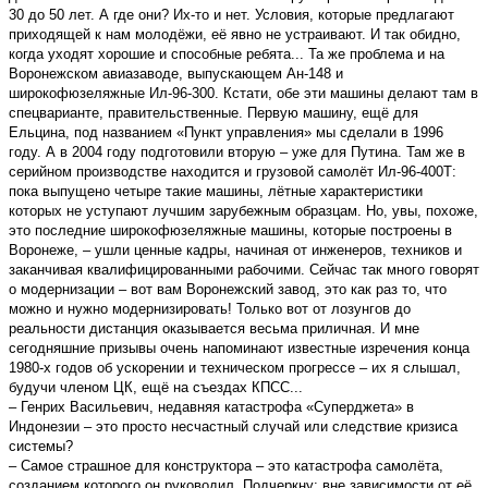
30 до 50 лет. А где они? Их-то и нет. Условия, которые предлагают
приходящей к нам молодёжи, её явно не устраивают. И так обидно,
когда уходят хорошие и способные ребята... Та же проблема и на
Воронежском авиазаводе, выпускающем Ан-148 и
широкофюзеляжные Ил-96-300. Кстати, обе эти машины делают там в
спецварианте, правительственные. Первую машину, ещё для
Ельцина, под названием «Пункт управления» мы сделали в 1996
году. А в 2004 году подготовили вторую – уже для Путина. Там же в
серийном производстве находится и грузовой самолёт Ил-96-400Т:
пока выпущено четыре такие машины, лётные характеристики
которых не уступают лучшим зарубежным образцам. Но, увы, похоже,
это последние широкофюзеляжные машины, которые построены в
Воронеже, – ушли ценные кадры, начиная от инженеров, техников и
заканчивая квалифицированными рабочими. Сейчас так много говорят
о модернизации – вот вам Воронежский завод, это как раз то, что
можно и нужно модернизировать! Только вот от лозунгов до
реальности дистанция оказывается весьма приличная. И мне
сегодняшние призывы очень напоминают известные изречения конца
1980-х годов об ускорении и техническом прогрессе – их я слышал,
будучи членом ЦК, ещё на съездах КПСС...
– Генрих Васильевич, недавняя катастрофа «Суперджета» в
Индонезии – это просто несчастный случай или следствие кризиса
системы?
– Самое страшное для конструктора – это катастрофа самолёта,
созданием которого он руководил. Подчеркну: вне зависимости от её