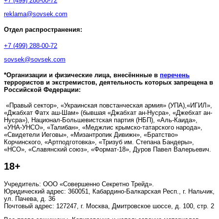
+7 (499) 288-00-72
reklama@sovsek.com
Отдел распространения:
+7 (499) 288-00-72
sovsek@sovsek.com
*Организации и физические лица, внесённные в
перечень
террористов и экстремистов, деятельность которых запрещена в
Российской Федерации:
«Правый сектор», «Украинская повстанческая армия» (УПА),«ИГИЛ»,
«Джабхат Фатх аш-Шам» (бывшая «Джабхат ан-Нусра», «Джебхат ан-
Нусра»), Национал-Большевистская партия (НБП), «Аль-Каида»,
«УНА-УНСО», «Талибан», «Меджлис крымско-татарского народа»,
«Свидетели Иеговы», «Мизантропик Дивижн», «Братство»
Корчинского, «Артподготовка», «Тризуб им. Степана Бандеры»,
«НСО», «Славянский союз», «Формат-18», Дуров Павел Валерьевич.
18+
Учредитель: ООО «Совершенно Секретно Трейд».
Юридический адрес: 360051, Кабардино-Балкарская Респ., г. Нальчик,
ул. Пачева, д. 36
Почтовый адрес: 127247, г. Москва, Дмитровское шоссе, д. 100, стр. 2