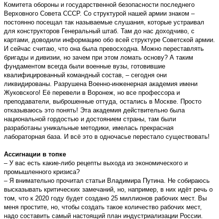
Комитета обороны и государственной безопасности последнего
Верховного Совета СССР. Со структурой нашей армии знаком –
постоянно посещал так называемые слушания, которые устраивал
для конструкторов Генеральный штаб. Там до нас доходчиво, с
картами, доводили информацию обо всей структуре Советской армии.
И сейчас считаю, что она была превосходна. Можно переставлять
бригады и дивизии, но зачем при этом ломать основу? А таким
фундаментом всегда были военные вузы, готовившие
квалифицированный командный состав, – сегодня они
ликвидированы. Разрушена Военно-инженерная академия имени
Жуковского! Её перевели в Воронеж, но все профессора и
преподаватели, выброшенные оттуда, остались в Москве. Просто
отказываюсь это понять! Эта академия действительно была
национальной гордостью и достоянием страны, там были
разработаны уникальные методики, имелась прекрасная
лабораторная база. И всё это в одночасье перестало существовать!
Ассигнации в топке
– У вас есть какие-либо рецепты выхода из экономического и
промышленного кризиса?
– Я внимательно прочитал статьи Владимира Путина. Не собираюсь
высказывать критических замечаний, но, например, в них идёт речь о
том, что к 2020 году будет создано 25 миллионов рабочих мест. Вы
меня простите, но, чтобы создать такое количество рабочих мест,
надо составить самый настоящий план индустриализации России.