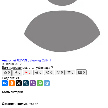
Анатолий ЖУРИН, Леонид ЭЛИН
02 июня 2012
Вам понравилась эта публикация?
👍
0
👎
0
❤
0
😆
0
😡
0
🤔
0
🙈
0
🧘‍♀️
0
Поделиться
Комментарии
Оставить комментарий