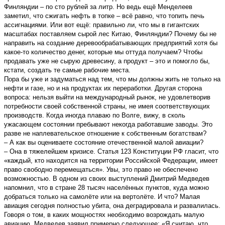
Финляндии – по сто рублей за литр. Но ведь ещё Менделеев
заметил, что сжигать нефть в топке – всё равно, что топить печь
ассигнациями. Или вот ещё: правильно ли, что мы в гигантских
масштабах поставляем сырой лес Китаю, Финляндии? Почему бы не
направить на создание деревообрабатывающих предприятий хотя бы
какое-то количество денег, которые мы оттуда получаем? Чтобы
продавать уже не сырую древесину, а продукт – это и помогло бы,
кстати, создать те самые рабочие места.
Пора бы уже и задуматься над тем, что мы должны жить не только на
нефти и газе, но и на продуктах их переработки. Другая сторона
вопроса: нельзя выйти на международный рынок, не удовлетворив
потребности своей собственной страны, не имея соответствующих
производств. Когда иногда плаваю по Волге, вижу, в сколь
ужасающем состоянии пребывают некогда работавшие заводы. Это
разве не наплевательское отношение к собственным богатствам?
– А как вы оцениваете состояние отечественной малой авиации?
– Она в тяжелейшем кризисе. Статья 123 Конституции РФ гласит, что
«каждый, кто находится на территории Российской Федерации, имеет
право свободно перемещаться». Увы, это право не обеспечено
возможностью. В одном из своих выступлений Дмитрий Медведев
напомнил, что в стране 28 тысяч населённых пунктов, куда можно
добраться только на самолёте или на вертолёте. И что? Малая
авиация сегодня полностью убита, она деградировала и развалилась.
Говоря о том, в каких мощностях необходимо возрождать малую
авиацию, Медведев заявил примерно следующее: «Я считаю, что