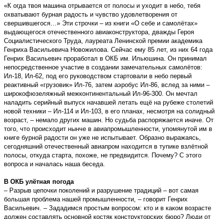
«К огда твоя машина отрывается от полосы и уходит в небо, тебя
охватывают бурная радость и чувство удовлетворения от
свершившегося…» Эти строчки – из книги «О себе и самолётах»
выдающегося отечественного авиаконструктора, дважды Героя
Социалистического Труда, лауреата Ленинской премии академика
Генриха Васильевича Новожилова. Сейчас ему 85 лет, из них 64 года
Генрих Васильевич проработал в ОКБ им. Ильюшина. Он принимал
непосредственное участие в создании замечательных самолётов:
Ил-18, Ил-62, под его руководством стартовали в небо первый
реактивный «грузовик» Ил-76, затем аэробус Ил-86, вслед за ними –
широкофюзеляжный межконтинентальный Ил-96-300. Он мечтал
наладить серийный выпуск начавшей летать ещё на рубеже столетий
новой техники – Ил-114 и Ил-103, в его планах, несмотря на солидный
возраст, – немало других машин. Но судьба распоряжается иначе. От
того, что происходит нынче в авиапромышленности, упомянутой им в
книге бурной радости он уже не испытывает. Образно выражаясь,
сегодняшний отечественный авиапром находится в тупике взлётной
полосы, откуда старта, похоже, не предвидится. Почему? С этого
вопроса и началась наша беседа.
В ОКБ улётная погода
– Разрыв цепочки поколений и разрушение традиций – вот самая
большая проблема нашей промышленности, – говорит Генрих
Васильевич. – Зададимся простым вопросом: кто и в каком возрасте
должен составлять основной костяк конструкторских бюро? Люди от