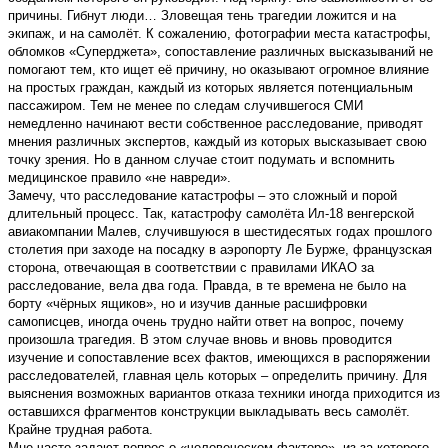
причины. Гибнут люди… Зловещая тень трагедии ложится и на
экипаж, и на самолёт. К сожалению, фотографии места катастрофы,
обломков «Суперджета», сопоставление различных высказываний не
помогают тем, кто ищет её причину, но оказывают огромное влияние
на простых граждан, каждый из которых является потенциальным
пассажиром. Тем не менее по следам случившегося СМИ
немедленно начинают вести собственное расследование, приводят
мнения различных экспертов, каждый из которых высказывает свою
точку зрения. Но в данном случае стоит подумать и вспомнить
медицинское правило «не навреди».
Замечу, что расследование катастрофы – это сложный и порой
длительный процесс. Так, катастрофу самолёта Ил-18 венгерской
авиакомпании Малев, случившуюся в шестидесятых годах прошлого
столетия при заходе на посадку в аэропорту Ле Бурже, французская
сторона, отвечающая в соответствии с правилами ИКАО за
расследование, вела два года. Правда, в те времена не было на
борту «чёрных ящиков», но и изучив данные расшифровки
самописцев, иногда очень трудно найти ответ на вопрос, почему
произошла трагедия. В этом случае вновь и вновь проводится
изучение и сопоставление всех фактов, имеющихся в распоряжении
расследователей, главная цель которых – определить причину. Для
выяснения возможных вариантов отказа техники иногда приходится из
оставшихся фрагментов конструкции выкладывать весь самолёт.
Крайне трудная работа.
Мне часто задают вопрос о «человеческом факторе», из-за которого