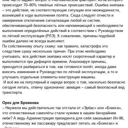
происходит 70–80% тяжёлых лётных происшествий. Ошибка экипажа
– это действия, не соответствующие ситуации или неожиданности,
возникшей в ходе выполнения полёта. Сюда следует отнести и
намеренное отключение сигнализации любой из систем,
обеспечивающей безопасность или напоминающей о необходимости
выполнения определённых действий в соответствии с Руководством
по лётной эксплуатации (РЛЭ). К сожалению, причины подобной
ошибки далеко не всегда выясняют.
По собственному опыту скажу: как правило, катастрофа это
следствие сразу нескольких причин. При этом необходимо
учитывать: все действия экипажа носят скоротечный характер и
выполняются при дефиците времени. Анализируя причины,
приходится разбираться в том, как готовился полёт, иногда даже
вносить изменения в Руководство по лётной эксплуатации, а то и
улучшать отдельные элементы конструкции машины.
И всё же на популярный в народе вопрос о том, насколько безопасно
сегодня летать, отвечу однозначно: авиация – самый безопасный вид
транспорта.
Орех для Брежнева
– Неужели мы действительно так отстали от «Эрбас» или «Боинга»,
что отечественные самолёты стали чужими в нашем бескрайнем
небе? А ведь Администрация президента для себя заказывает Ил-96,
отечественному же пассажиру предлагают летать на «Боингах» и