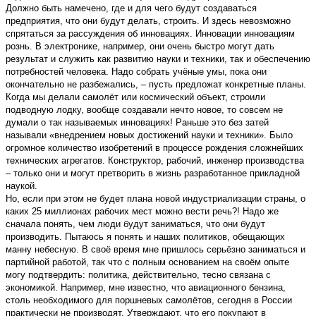
Должно быть намечено, где и для чего будут создаваться
предприятия, что они будут делать, строить. И здесь невозможно
спрятаться за рассуждения об инновациях. Инновации инновациям
рознь. В электронике, например, они очень быстро могут дать
результат и служить как развитию науки и техники, так и обеспечению
потребностей человека. Надо собрать учёные умы, пока они
окончательно не разбежались, – пусть предложат конкретные планы.
Когда мы делали самолёт или космический объект, строили
подводную лодку, вообще создавали нечто новое, то совсем не
думали о так называемых инновациях! Раньше это без затей
называли «внедрением новых достижений науки и техники». Было
огромное количество изобретений в процессе рождения сложнейших
технических агрегатов. Конструктор, рабочий, инженер производства
– только они и могут претворить в жизнь разработанное прикладной
наукой.
Но, если при этом не будет плана новой индустриализации страны, о
каких 25 миллионах рабочих мест можно вести речь?! Надо же
сначала понять, чем люди будут заниматься, что они будут
производить. Пытаюсь я понять и наших политиков, обещающих
манну небесную. В своё время мне пришлось серьёзно заниматься и
партийной работой, так что с полным основанием на своём опыте
могу подтвердить: политика, действительно, тесно связана с
экономикой. Например, мне известно, что авиационного бензина,
столь необходимого для поршневых самолётов, сегодня в России
практически не производят. Утверждают, что его покупают в