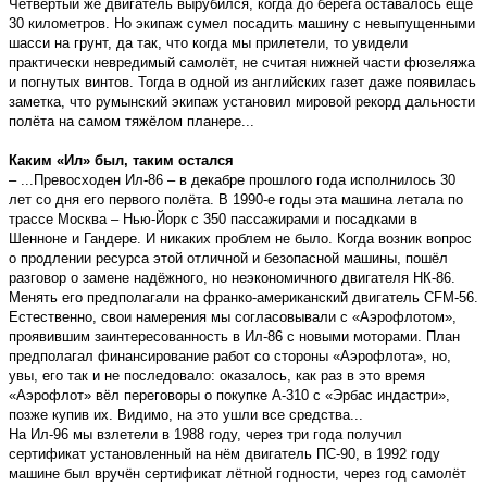
Четвёртый же двигатель вырубился, когда до берега оставалось ещё
30 километров. Но экипаж сумел посадить машину с невыпущенными
шасси на грунт, да так, что когда мы прилетели, то увидели
практически невредимый самолёт, не считая нижней части фюзеляжа
и погнутых винтов. Тогда в одной из английских газет даже появилась
заметка, что румынский экипаж установил мировой рекорд дальности
полёта на самом тяжёлом планере...
Каким «Ил» был, таким остался
– ...Превосходен Ил-86 – в декабре прошлого года исполнилось 30
лет со дня его первого полёта. В 1990-е годы эта машина летала по
трассе Москва – Нью-Йорк с 350 пассажирами и посадками в
Шенноне и Гандере. И никаких проблем не было. Когда возник вопрос
о продлении ресурса этой отличной и безопасной машины, пошёл
разговор о замене надёжного, но неэкономичного двигателя НК-86.
Менять его предполагали на франко-американский двигатель CFM-56.
Естественно, свои намерения мы согласовывали с «Аэрофлотом»,
проявившим заинтересованность в Ил-86 с новыми моторами. План
предполагал финансирование работ со стороны «Аэрофлота», но,
увы, его так и не последовало: оказалось, как раз в это время
«Аэрофлот» вёл переговоры о покупке А-310 с «Эрбас индастри»,
позже купив их. Видимо, на это ушли все средства...
На Ил-96 мы взлетели в 1988 году, через три года получил
сертификат установленный на нём двигатель ПС-90, в 1992 году
машине был вручён сертификат лётной годности, через год самолёт