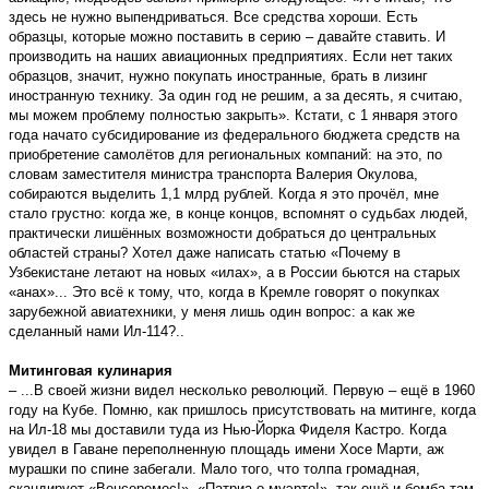
здесь не нужно выпендриваться. Все средства хороши. Есть
образцы, которые можно поставить в серию – давайте ставить. И
производить на наших авиационных предприятиях. Если нет таких
образцов, значит, нужно покупать иностранные, брать в лизинг
иностранную технику. За один год не решим, а за десять, я считаю,
мы можем проблему полностью закрыть». Кстати, с 1 января этого
года начато субсидирование из федерального бюджета средств на
приобретение самолётов для региональных компаний: на это, по
словам заместителя министра транспорта Валерия Окулова,
собираются выделить 1,1 млрд рублей. Когда я это прочёл, мне
стало грустно: когда же, в конце концов, вспомнят о судьбах людей,
практически лишённых возможности добраться до центральных
областей страны? Хотел даже написать статью «Почему в
Узбекистане летают на новых «илах», а в России бьются на старых
«анах»... Это всё к тому, что, когда в Кремле говорят о покупках
зарубежной авиатехники, у меня лишь один вопрос: а как же
сделанный нами Ил-114?..
Митинговая кулинария
– ...В своей жизни видел несколько революций. Первую – ещё в 1960
году на Кубе. Помню, как пришлось присутствовать на митинге, когда
на Ил-18 мы доставили туда из Нью-Йорка Фиделя Кастро. Когда
увидел в Гаване переполненную площадь имени Хосе Марти, аж
мурашки по спине забегали. Мало того, что толпа громадная,
скандирует «Венсеремос!», «Патриа о муэрте!», так ещё и бомба там