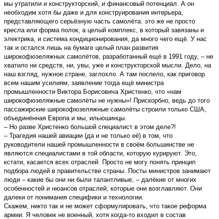
мы утратили и конструкторский, и финансовый потенциал. А он
необходим хотя бы даже и для конструирования интерьера,
представляющего серьёзную часть самолёта: это же не просто
кресла или форма полок, а целый комплекс, в который завязаны и
электрика, и система кондиционирования, да много чего ещё. У нас
так и остался лишь на бумаге целый план развития
широкофюзеляжных самолётов, разработанный ещё в 1991 году, – не
хватило ни средств, ни, увы, уже и конструкторской мысли. Дело, на
наш взгляд, нужное стране, заглохло. А там поспело, как приговор
всем нашим усилиям, заявление тогда ещё министра
промышленности Виктора Борисовича Христенко, что «нам
широкофюзеляжные самолёты не нужны»! Прискорбно, ведь до того
пассажирские широкофюзеляжные самолёты строили только США,
объединённая Европа и мы, ильюшинцы.
– Но разве Христенко большой специалист в этом деле?!
– Трагедия нашей авиации (да и не только её) в том, что
руководители нашей промышленности в своём большинстве не
являются специалистами в той области, которую курируют. Это,
кстати, касается всех отраслей. Просто не могу понять принцип
подбора людей в правительстве страны. Посты министров занимают
люди – какие бы они ни были талантливые, – далёкие от многих
особенностей и нюансов отраслей, которые они возглавляют. Они
далеки от понимания специфики и технологии.
Скажем, никто так и не может сформулировать, что такое реформа
армии. Я человек не военный, хотя когда-то входил в состав