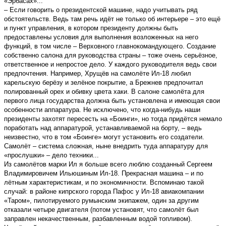
«Эрбасах»...
– Если говорить о президентской машине, надо учитывать ряд
обстоятельств. Ведь там речь идёт не только об интерьере – это ещё
и пункт управления, в котором президенту должны быть
предоставлены условия для выполнения возложенных на него
функций, в том числе – Верховного главнокомандующего. Создание
собственно салона для руководства страны – тоже очень серьёзное,
ответственное и непростое дело. У каждого руководителя ведь свои
предпочтения. Например, Хрущёв на самолёте Ил-18 любил
карельскую берёзу и зелёное покрытие, а Брежнев предпочитал
полированный орех и обивку цвета хаки. В салоне самолёта для
первого лица государства должна быть установлена и имеющая свои
особенности аппаратура. Не исключено, что когда-нибудь наши
президенты захотят пересесть на «Боинги», но тогда придётся немало
поработать над аппаратурой, устанавливаемой на борту, – ведь
неизвестно, что в том «Боинге» могут установить его создатели.
Самолёт – система сложная, ныне внедрить туда аппаратуру для
«прослушки» – дело техники...
Из самолётов марки Ил я больше всего люблю созданный Сергеем
Владимировичем Ильюшиным Ил-18. Прекрасная машина – и по
лётным характеристикам, и по экономичности. Вспоминаю такой
случай: в районе кипрского города Пафос у Ил-18 авиакомпании
«Таром», пилотируемого румынским экипажем, один за другим
отказали четыре двигателя (потом установят, что самолёт был
заправлен некачественным, разбавленным водой топливом).