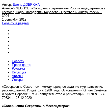
Автор:
Елена ДОБРЮХА
Алексей ЛЕОНОВ: «За то, что современная Россия ещё держится в
космосе, надо благодарить Королёва» Премьер-министр России...
3204
1 сентября 2012
Перейти в раздел
Новости
Пресс-центр
Реклама
Редакция
Авторы
История
«Совершенно Секретно» - международное издание журналистских
расследований. Издаётся с 1989 года. Основатели - Юлиан Семёнов
и Артём Боровик. CМИ - свидетельство о регистрации ЭЛ № ФС 77-
79634 от 25.12.2020 г.
«Совершенно Секретно» в Мессенджерах: