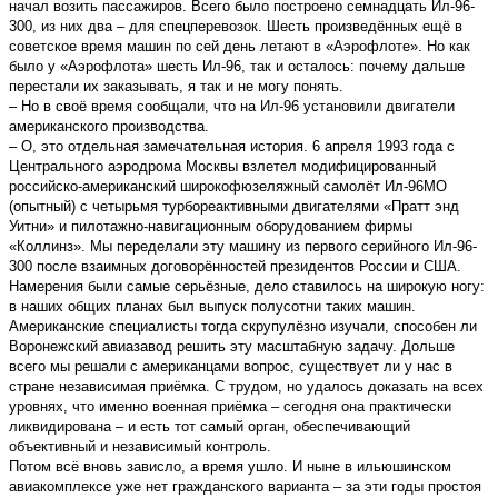
начал возить пассажиров. Всего было построено семнадцать Ил-96-
300, из них два – для спецперевозок. Шесть произведённых ещё в
советское время машин по сей день летают в «Аэрофлоте». Но как
было у «Аэрофлота» шесть Ил-96, так и осталось: почему дальше
перестали их заказывать, я так и не могу понять.
– Но в своё время сообщали, что на Ил-96 установили двигатели
американского производства.
– О, это отдельная замечательная история. 6 апреля 1993 года с
Центрального аэродрома Москвы взлетел модифицированный
российско-американский широкофюзеляжный самолёт Ил-96МО
(опытный) с четырьмя турбореактивными двигателями «Пратт энд
Уитни» и пилотажно-навигационным оборудованием фирмы
«Коллинз». Мы переделали эту машину из первого серийного Ил-96-
300 после взаимных договорённостей президентов России и США.
Намерения были самые серьёзные, дело ставилось на широкую ногу:
в наших общих планах был выпуск полусотни таких машин.
Американские специалисты тогда скрупулёзно изучали, способен ли
Воронежский авиазавод решить эту масштабную задачу. Дольше
всего мы решали с американцами вопрос, существует ли у нас в
стране независимая приёмка. С трудом, но удалось доказать на всех
уровнях, что именно военная приёмка – сегодня она практически
ликвидирована – и есть тот самый орган, обеспечивающий
объективный и независимый контроль.
Потом всё вновь зависло, а время ушло. И ныне в ильюшинском
авиакомплексе уже нет гражданского варианта – за эти годы простоя