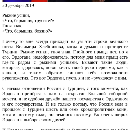
20 декабря 2019
Рыжие усики,
«Что, барышня, трусите?»
Гноя знак,
«Что, барышня, боязно?»
Почему-то мне всегда приходят на ум эти строки великого
поэта Велимира Хлебникова, когда я думаю о президенте
Турции. Рыжие усики, гноя знак. Гнойного прыща нет, но я
его, Эрдогана, недоброжелатель, потому для меня прыщ есть
где-то рядом с рыжими усиками. Бывают такие люди,
которые, здороваясь, ловят кисть твоей руки первыми, как в
капкан, и таким образом лишают тебя возможности
рукопожатия. Это вот Эрдоган, пусть я и не «ручкался» с ним.
С начала отношений России с Турцией, с того момента, как
Эрдоган припёрся к нам на открытие Большой соборной
мечети, я не одобрял дружбу нашего государства с Эрдоганом
и его государством. И не только потому, что Россия вела в
прошлом с Турцией шесть или семь кровопролитных войн,
хотя и поэтому тоже, но немного поэтому. Уж очень широк
Эрдоган в выборе своих друзей.