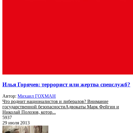
Илья Горячев: террорист или жертва спецслужб?
Автор:
Михаил ГОХМАН
Что роднит националистов и либералов? Внимание
государственной безопасностиАдвокаты Марк Фейгин и
Николай Полозов, котор...
5937
29 июля 2013