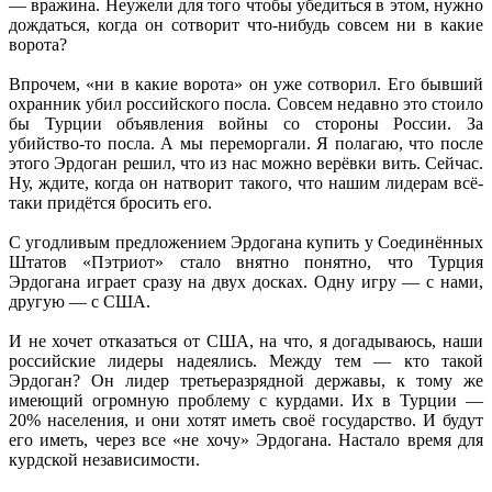
— вражина. Неужели для того чтобы убедиться в этом, нужно
дождаться, когда он сотворит что-нибудь совсем ни в какие
ворота?
Впрочем, «ни в какие ворота» он уже сотворил. Его бывший
охранник убил российского посла. Совсем недавно это стоило
бы Турции объявления войны со стороны России. За
убийство-то посла. А мы переморгали. Я полагаю, что после
этого Эрдоган решил, что из нас можно верёвки вить. Сейчас.
Ну, ждите, когда он натворит такого, что нашим лидерам всё-
таки придётся бросить его.
С угодливым предложением Эрдогана купить у Соединённых
Штатов «Пэтриот» стало внятно понятно, что Турция
Эрдогана играет сразу на двух досках. Одну игру — с нами,
другую — с США.
И не хочет отказаться от США, на что, я догадываюсь, наши
российские лидеры надеялись. Между тем — кто такой
Эрдоган? Он лидер третьеразрядной державы, к тому же
имеющий огромную проблему с курдами. Их в Турции —
20% населения, и они хотят иметь своё государство. И будут
его иметь, через все «не хочу» Эрдогана. Настало время для
курдской независимости.