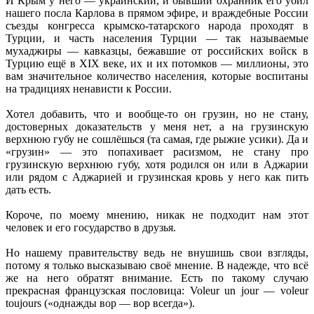
И Крым у него — украинский, и бывший охранник его убил
нашего посла Карлова в прямом эфире, и враждебные России
съезды конгресса крымско-татарского народа проходят в
Турции, и часть населения Турции — так называемые
мухаджиры — кавказцы, бежавшие от российских войск в
Турцию ещё в XIX веке, их и их потомков — миллионы, это
вам значительное количество населения, которые воспитаны
на традициях ненависти к России.
Хотел добавить, что и вообще-то он грузин, но не стану,
достоверных доказательств у меня нет, а на грузинскую
верхнюю губу не сошлёшься (та самая, где рыжие усики). Да и
«грузин» — это попахивает расизмом, не стану про
грузинскую верхнюю губу, хотя родился он или в Аджарии
или рядом с Аджарией и грузинская кровь у него как пить
дать есть.
Короче, по моему мнению, никак не подходит нам этот
человек и его государство в друзья.
Но нашему правительству ведь не внушишь свои взгляды,
потому я только высказываю своё мнение. В надежде, что всё
же на него обратят внимание. Есть по такому случаю
прекрасная французская пословица: Voleur un jour — voleur
toujours («однажды вор — вор всегда»).