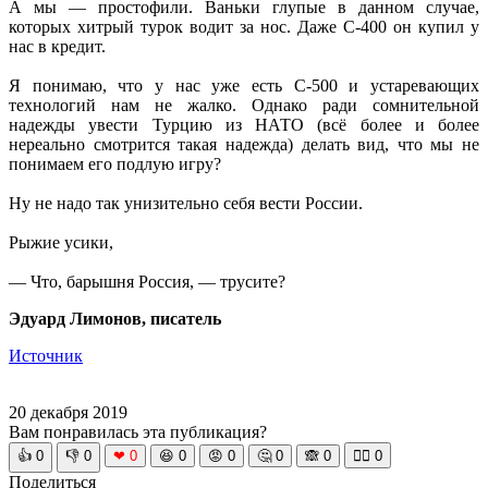
А мы — простофили. Ваньки глупые в данном случае,
которых хитрый турок водит за нос. Даже С-400 он купил у
нас в кредит.
Я понимаю, что у нас уже есть С-500 и устаревающих
технологий нам не жалко. Однако ради сомнительной
надежды увести Турцию из НАТО (всё более и более
нереально смотрится такая надежда) делать вид, что мы не
понимаем его подлую игру?
Ну не надо так унизительно себя вести России.
Рыжие усики,
— Что, барышня Россия, — трусите?
Эдуард Лимонов, писатель
Источник
20 декабря 2019
Вам понравилась эта публикация?
👍
0
👎
0
❤
0
😆
0
😡
0
🤔
0
🙈
0
🧘‍♀️
0
Поделиться