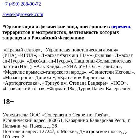
+7 (499) 288-00-72
sovsek@sovsek.com
*Организации и физические лица, внесённные в
перечень
террористов и экстремистов, деятельность которых
запрещена в Российской Федерации:
«Правый сектор», «Украинская повстанческая армия»
(УПА),«ИГИЛ», «Джабхат Фатх аш-Шам» (бывшая «Джабхат
ан-Нусра», «Джебхат ан-Нусра»), Национал-Большевистская
партия (НБП), «Аль-Каида», «УНА-УНСО», «Талибан»,
«Меджлис крымско-татарского народа», «Свидетели Иеговы»,
«Мизантропик Дивижн», «Братство» Корчинского,
«Артподготовка», «Тризуб им. Степана Бандеры», «НСО»,
«Славянский союз», «Формат-18», Дуров Павел Валерьевич.
18+
Учредитель: ООО «Совершенно Секретно Трейд».
Юридический адрес: 360051, Кабардино-Балкарская Респ., г.
Нальчик, ул. Пачева, д. 36
Почтовый адрес: 127247, г. Москва, Дмитровское шоссе, д.
100, стр. 2