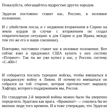
Пожалуйста, обогащайтесь мудростью других народов.
Эрдоган постоянно ставит нас, Россию, в неловкое
положение.
И с убийством посла, и с недавним вторжением в Сирию на
земли курдов (в случае с вторжением он создал
отвратительную ситуацию и для Сирии и для Ирана, между
тем это же его и наши союзники).
Повторяю, постоянно ставит нас в неловкое положение. Вот
сейчас взял и предложил США купить у них систему
«Пэтриот». Так ты же уже купил у нас, у России, систему
«С-400»!
И собирается послать турецкие войска, чтобы вмешаться в
гражданскую войну в Ливии. И почему-то вмешаться он
собрался на той стороне, которая противостоит маршалу
Хафтару, которого поддерживаем мы, Россия.
По стандартам 2-й мировой войны можно было бы уверенно
определить Эрдогана как врага. «Вражина!» — сошлись бы во
мнении люди того времени. И я тоже утверждаю, что Эрдоган