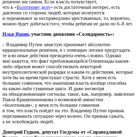
решение им самим. Если власть почувствует,
что к «
Болотному делу
» есть достаточный интерес, есть
давление со стороны людей, которые волнуются
и переживают за несправедливо арестованных, то, вероятно,
можно будет добиться того, чтобы ребятам не дали по 6–8 лет.
Илья Яшин
, участник движения «Солидарность»:
– Владимир Путин зачастую принимает абсолютно
иррациональные решения, и с помощью логики предугадать
те или иные действия президента очень сложно. Однако
мне кажется, что факт приближающейся Олимпиады каким-
либо образом может способствовать некоторой
внутриполитической разрядке и каким-то действиям, которые
хотя бы на время приглушат страсти. Хотя у меня есть
большие сомнения, что нынешняя власть вообще способна
на какие-либо гуманные шаги. И даже несмотря
на обнадеживающие сигналы, такие, как, например, заявление
Павла Крашенинникова о возможной амнистии
«болотникам», у меня есть большие сомнения
в том, что власть пойдет на это. Владимир Путин привык
переламывать ситуацию через колено. Он привык сажать,
а не освобождать людей.
Дмитрий Гудков, депутат Госдумы от «Справедливой