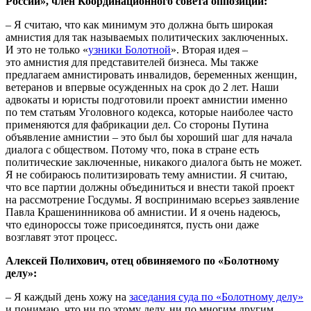
России», член Координационного совета оппозиции:
– Я считаю, что как минимум это должна быть широкая
амнистия для так называемых политических заключенных.
И это не только «
узники Болотной
». Вторая идея –
это амнистия для представителей бизнеса. Мы также
предлагаем амнистировать инвалидов, беременных женщин,
ветеранов и впервые осужденных на срок до 2 лет. Наши
адвокаты и юристы подготовили проект амнистии именно
по тем статьям Уголовного кодекса, которые наиболее часто
применяются для фабрикации дел. Со стороны Путина
объявление амнистии – это был бы хороший шаг для начала
диалога с обществом. Потому что, пока в стране есть
политические заключенные, никакого диалога быть не может.
Я не собираюсь политизировать тему амнистии. Я считаю,
что все партии должны объединиться и внести такой проект
на рассмотрение Госдумы. Я воспринимаю всерьез заявление
Павла Крашенинникова об амнистии. И я очень надеюсь,
что единороссы тоже присоединятся, пусть они даже
возглавят этот процесс.
Алексей Полихович, отец обвиняемого по «Болотному
делу»:
– Я каждый день хожу на
заседания суда по «Болотному делу»
и понимаю, что ни по этому делу, ни по многим другим