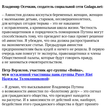
Владимир Осечкин, создатель социальной сети Gulagu.net:
– Амнистия должна коснуться беременных женщин, женщин
с маленькими детьми, стариков, несовершеннолетних,
для которых сегодня тюрьма – это не наказание
с исправлением, а криминальная школа жизни. Честность
правозащитников и порядочность помощников Путина могут
способствовать тому, что президент все-таки примет решение
об амнистии. Я убежден, что она должна распространяться
на экономические статьи. Предыдущая амнистия
предпринимателям была куцей и ничего не решила. В первую
очередь нам помогут те эксперты, правозащитники и члены
Общественной палаты, которые будут говорить правду,
а не заниматься очковтирательством.
Петр Верзилов, участник арт-группы «Война»,
муж
осужденной участницы панк-группы Pussy Riot
Надежды Толоконниковой
:
– Я думаю, что высказывание Владимира Путина
о возможности амнистии по «Болотному делу» – это сигнал
для гражданского общества, что президент находится
на распутье. И в зависимости от действий или, наоборот,
бездействия этого гражданского общества и будет принято