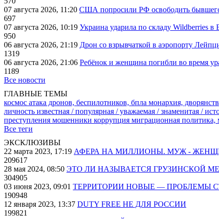
570
07 августа 2026, 11:20
США попросили РФ освободить бывшего 
697
07 августа 2026, 10:19
Украина ударила по складу Wildberries в
950
06 августа 2026, 21:19
Дрон со взрывчаткой в аэропорту Лейпци
1319
06 августа 2026, 21:06
Ребёнок и женщина погибли во время ур
1189
Все новости
ГЛАВНЫЕ ТЕМЫ
космос
атака дронов, беспилотников, бпла
монархия, дворянств
личность известная / популярная / уважаемая / знаменитая / ис
преступления
мошенники
коррупция
миграционная политика,
Все теги
ЭКСКЛЮЗИВЫ
22 марта 2023, 17:19
АФЕРА НА МИЛЛИОНЫ. МУЖ - ЖЕН
209617
28 мая 2024, 08:50
ЭТО ЛИ НАЗЫВАЕТСЯ ГРУЗИНСКОЙ М
304905
03 июня 2023, 09:01
ТЕРРИТОРИИ НОВЫЕ — ПРОБЛЕМЫ 
190948
12 января 2023, 13:37
DUTY FREE НЕ ДЛЯ РОССИИ
199821