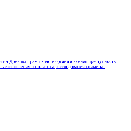
утин
Дональд Трамп
власть
организованная преступность
ные отношения и политика
расследования
криминал,