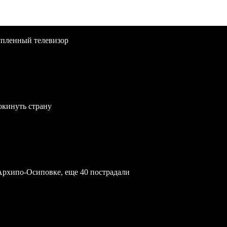
упленный телевизор
окинуть страну
Архипо-Осиповке, еще 40 пострадали