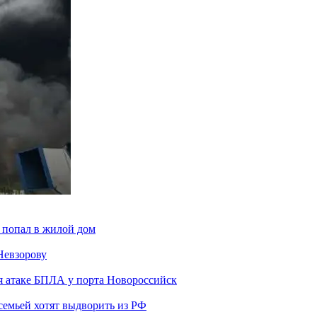
 попал в жилой дом
Невзорову
я атаке БПЛА у порта Новороссийск
семьей хотят выдворить из РФ