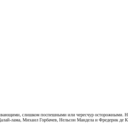
ывающими, слишком поспешными или чересчур осторожными. Но 
Далай-лама, Михаил Горбачев, Нельсон Мандела и Фредерик де 