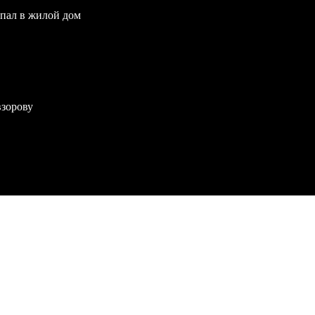
опал в жилой дом
взорову