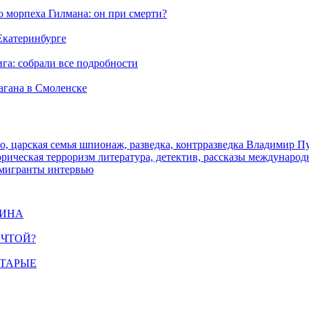
морпеха Гилмана: он при смерти?
 Екатеринбурге
га: собрали все подробности
агана в Смоленске
о, царская семья
шпионаж, разведка, контрразведка
Владимир П
торическая
терроризм
литература, детектив, рассказы
международ
 мигранты
интервью
ЩИНА
ЕЧТОЙ?
СТАРЫЕ