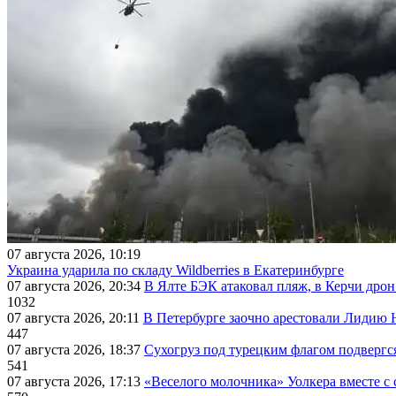
07 августа 2026, 10:19
Украина ударила по складу Wildberries в Екатеринбурге
07 августа 2026, 20:34
В Ялте БЭК атаковал пляж, в Керчи дрон
1032
07 августа 2026, 20:11
В Петербурге заочно арестовали Лидию 
447
07 августа 2026, 18:37
Сухогруз под турецким флагом подвергс
541
07 августа 2026, 17:13
«Веселого молочника» Уолкера вместе с 