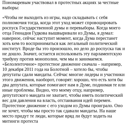
Пономаревым участвовал в протестных акциях за честные
выборы:
«Чтобы не выходить из игры, надо складывать с себя
полномочия тогда, когда этот уход может спровоцировать
роспуск Государственной думы и перевыборы. Когда моего
отца Геннадия Гудкова вышвыривали из Думы, я думал:
наверное, сейчас наступит момент, когда Дума перестанет
хоть кем-то восприниматься как легальный политический
институт. Вроде бы это произошло, но дело до роспуска так и
не дошло. Значит, остается использовать эту парламентскую
трибуну против монополии, чем мы и занимаемся.
«Белоленточное» протестное движение сначала – например,
10 декабря 2011 года на Болотной – хотело бы, чтобы
депутаты сдали мандаты. Сейчас многие лидеры и участники
этого движения, наоборот, говорят: хорошо, что есть хотя бы
два депутата, которые помогают нам в Думе, поднимая те или
иные проблемы. Видно, что моему отцу, например,
депутатского мандата не хватает, чтобы иметь политический
вес для давления на власть, отстаивания идей перемен.
Протестное движение с его уходом из Думы проиграло. Оно
не хочет, чтобы мы просто так сдавали мандаты. На наше
место придут те люди, которые вряд ли будут ходить на
митинги протеста