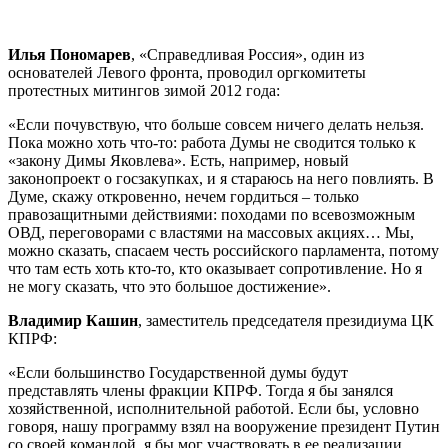
Илья Пономарев
, «Справедливая Россия», один из
основателей Левого фронта, проводил оргкомитеты
протестных митингов зимой 2012 года:
«Если почувствую, что больше совсем ничего делать нельзя.
Пока можно хоть что-то: работа Думы не сводится только к
«закону Димы Яковлева». Есть, например, новый
законопроект о госзакупках, и я стараюсь на него повлиять. В
Думе, скажу откровенно, нечем гордиться – только
правозащитными действиями: походами по всевозможным
ОВД, переговорами с властями на массовых акциях… Мы,
можно сказать, спасаем честь российского парламента, потому
что там есть хоть кто-то, кто оказывает сопротивление. Но я
не могу сказать, что это большое достижение».
Владимир Кашин
, заместитель председателя президиума ЦК
КПРФ:
«Если большинство Государственной думы будут
представлять члены фракции КПРФ. Тогда я бы занялся
хозяйственной, исполнительной работой. Если бы, условно
говоря, нашу программу взял на вооружение президент Путин
со своей командой, я бы мог участвовать в ее реализации.