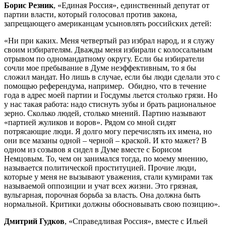
Борис Резник
, «Единая Россия», единственный депутат от
партии власти, который голосовал против закона,
запрещающего американцам усыновлять российских детей:
«Ни при каких. Меня четвертый раз избрал народ, и я служу
своим избирателям. Дважды меня избирали с колоссальным
отрывом по одномандатному округу. Если бы избиратели
сочли мое пребывание в Думе неэффективным, то я бы
сложил мандат. Но лишь в случае, если бы люди сделали это с
помощью референдума, например. Обидно, что в течение
года в адрес моей партии и Госдумы льется столько грязи. Но
у нас такая работа: надо стиснуть зубы и брать рациональное
зерно. Сколько людей, столько мнений. Партию называют
«партией жуликов и воров». Рядом со мной сидят
потрясающие люди. Я долго могу перечислять их имена, но
они все мазаны одной – черной – краской. И кто мажет? В
одном из созывов я сидел в Думе вместе с Борисом
Немцовым. То, чем он занимался тогда, по моему мнению,
называется политической проституцией. Прочие люди,
которые у меня не вызывают уважения, стали кумирами так
называемой оппозиции и учат всех жизни. Это грязная,
вульгарная, порочная борьба за власть. Она должна быть
нормальной. Критики должны обосновывать свою позицию».
Дмитрий Гудков
, «Справедливая Россия», вместе с Ильей