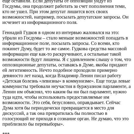
еще оставили. Если депутаты от оппозиции уйдут из
Госдумы, она продолжит работать за счет пополнения теми,
кто не ушел. При этом депутат лишится всех своих
возможностей, например, посылать депутатские запросы. Он
исчезнет из информационного поля.
Геннадий Гудков в одном из интервью жаловался на это:
убрали из Госдумы – стало меньше возможностей попадать в
информационное поле, посылать запросы. Со всеми, кто
покинет Думу, будет то же самое. Гудкова средства массовой
информации еще как-то раскручивают, а остальные такой
возможности будут лишены. Я с удивлением слышу о том, что
оппозиционные депутаты, оставаясь в Думе, якобы придают
ей легитимность. Нечто подобное проходили примерно
девяносто лет назад, когда Владимир Ленин писал работу
«Детская болезнь «левизны» в коммунизме». Еще тогда левые
коммунисты требовали неучастия в буржуазном парламенте, а
Ленин им объяснял, что каким бы ни был парламент, нужно
туда идти, чтобы использовать предоставляемые им
возможности. Это себя, безусловно, оправдывает. Сейчас
Дума хотя бы периодически превращается в место для
дискуссий, а так она превратилась бы полностью в
голосующий не приходя в сознание орган. Не думаю, что это
приблизило бы перевыборы».