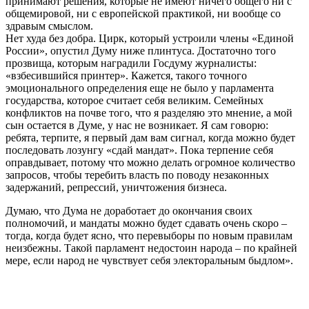
принимают решения, которые не имеют ничего общего ни с
общемировой, ни с европейской практикой, ни вообще со
здравым смыслом.
Нет худа без добра. Цирк, который устроили члены «Единой
России», опустил Думу ниже плинтуса. Достаточно того
прозвища, которым наградили Госдуму журналисты:
«взбесившийся принтер». Кажется, такого точного
эмоционального определения еще не было у парламента
государства, которое считает себя великим. Семейных
конфликтов на почве того, что я разделяю это мнение, а мой
сын остается в Думе, у нас не возникает. Я сам говорю:
ребята, терпите, я первый дам вам сигнал, когда можно будет
последовать лозунгу «сдай мандат». Пока терпение себя
оправдывает, потому что можно делать огромное количество
запросов, чтобы теребить власть по поводу незаконных
задержаний, репрессий, уничтожения бизнеса.
Думаю, что Дума не доработает до окончания своих
полномочий, и мандаты можно будет сдавать очень скоро –
тогда, когда будет ясно, что перевыборы по новым правилам
неизбежны. Такой парламент недостоин народа – по крайней
мере, если народ не чувствует себя электоральным быдлом».