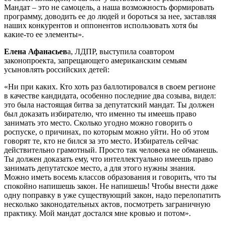
Мандат – это не самоцель, а наша возможность формировать
программу, доводить ее до людей и бороться за нее, заставляя
наших конкурентов и оппонентов использовать хотя бы
какие-то ее элементы».
Елена Афанасьев
а, ЛДПР, выступила соавтором
законопроекта, запрещающего американским семьям
усыновлять российских детей:
«Ни при каких. Кто хоть раз баллотировался в своем регионе
в качестве кандидата, особенно последние два созыва, видел:
это была настоящая битва за депутатский мандат. Ты должен
был доказать избирателю, что именно ты имеешь право
занимать это место. Сколько угодно можно говорить о
роспуске, о причинах, по которым можно уйти. Но об этом
говорят те, кто не бился за это место. Избиратель сейчас
действительно грамотный. Просто так человека не обманешь.
Ты должен доказать ему, что интеллектуально имеешь право
занимать депутатское место, а для этого нужны знания.
Можно иметь восемь классов образования и говорить, что ты
спокойно напишешь закон. Не напишешь! Чтобы внести даже
одну поправку в уже существующий закон, надо перелопатить
несколько законодательных актов, посмотреть заграничную
практику. Мой мандат достался мне кровью и потом».