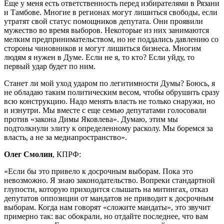
Еще у меня есть ответственность перед избирателями в Рязани
и Тамбове. Многие в регионах могут лишиться свободы, если
утратят свой статус помощников депутата. Они проявили
мужество во время выборов. Некоторые из них занимаются
мелким предпринимательством, но не поддались давлению со
стороны чиновников и могут лишиться бизнеса. Многим
людям я нужен в Думе. Если не я, то кто? Если уйду, то
первый удар будет по ним.
Станет ли мой уход ударом по легитимности Думы? Боюсь, я
не обладаю таким политическим весом, чтобы обрушить сразу
всю конструкцию. Надо менять власть не только снаружи, но
и изнутри. Мы вместе с еще семью депутатами голосовали
против «закона Димы Яковлева». Думаю, этим мы
подтолкнули элиту к определенному расколу. Мы боремся за
власть, а не за медиапространство».
Олег Смолин
, КПРФ:
«Если бы это привело к досрочным выборам. Пока это
невозможно. Я знаю законодательство. Вопреки стандартной
глупости, которую приходится слышать на митингах, отказ
депутатов оппозиции от мандатов не приводит к досрочным
выборам. Когда нам говорят «сложите мандаты», это звучит
примерно так: вас обокрали, но отдайте последнее, что вам