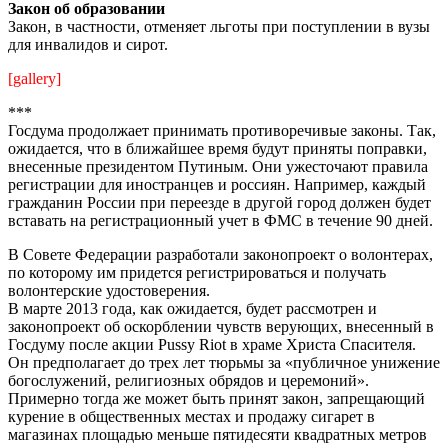
Закон об образовании
Закон, в частности, отменяет льготы при поступлении в вузы
для инвалидов и сирот.
[gallery]
***
Госдума продолжает принимать противоречивые законы. Так,
ожидается, что в ближайшее время будут приняты поправки,
внесенные президентом Путиным. Они ужесточают правила
регистрации для иностранцев и россиян. Например, каждый
гражданин России при переезде в другой город должен будет
вставать на регистрационный учет в ФМС в течение 90 дней.
В Совете Федерации разработали законопроект о волонтерах,
по которому им придется регистрироваться и получать
волонтерские удостоверения.
В марте 2013 года, как ожидается, будет рассмотрен и
законопроект об оскорблении чувств верующих, внесенный в
Госдуму после акции Pussy Riot в храме Христа Спасителя.
Он предполагает до трех лет тюрьмы за «публичное унижение
богослужений, религиозных обрядов и церемоний».
Примерно тогда же может быть принят закон, запрещающий
курение в общественных местах и продажу сигарет в
магазинах площадью меньше пятидесяти квадратных метров