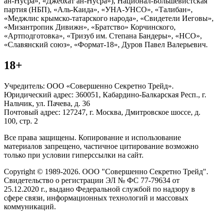
ан-Нусра», «Джебхат ан-Нусра»), Национал-Большевистская
партия (НБП), «Аль-Каида», «УНА-УНСО», «Талибан»,
«Меджлис крымско-татарского народа», «Свидетели Иеговы»,
«Мизантропик Дивижн», «Братство» Корчинского,
«Артподготовка», «Тризуб им. Степана Бандеры», «НСО»,
«Славянский союз», «Формат-18», Дуров Павел Валерьевич.
18+
Учредитель: ООО «Совершенно Секретно Трейд».
Юридический адрес: 360051, Кабардино-Балкарская Респ., г.
Нальчик, ул. Пачева, д. 36
Почтовый адрес: 127247, г. Москва, Дмитровское шоссе, д.
100, стр. 2
Все права защищены. Копирование и использование
материалов запрещено, частичное цитирование возможно
только при условии гиперссылки на сайт.
Copyright © 1989-2026. ООО "Совершенно Секретно Трейд".
Свидетельство о регистрации ЭЛ № ФС 77-79634 от
25.12.2020 г., выдано Федеральной службой по надзору в
сфере связи, информационных технологий и массовых
коммуникаций.