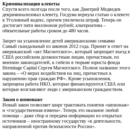
Криминализация клеветы
Спустя всего полгода после того, как Дмитрий Медведев
декриминализовал клевету, Госдума вернула статью о клевете
в Уголовный кодекс, причем увеличила штраф. Теперь он
достигает пяти миллионов рублей; альтернатива –
обязательные работы сроком до 480 часов.
Запрет на усыновление детей американскими семьями
Самый скандальный из законов 2012 года. Принят в ответ на
американский «акт Магнитского», который запрещает въезд в
США российским должностным лицам, причастным, по
мнению законодателей, к гибели в тюрьме юриста фонда
Hermitage Capital Сергея Магнитского. Полное название этого
закона – «О мерах воздействия на лиц, причастных к
нарушению прав граждан РФ». Кроме усыновления,
запрещена работа НКО, которые финансируются США или
которые возглавляют люди с американским гражданством.
Закон о шпионаже
Новый закон позволяет шире трактовать понятия «шпионаж»
и «государственная измена». Теперь это оказание любой
помощи – даже сбор и передача информации из открытых
источников – иностранному государству «в деятельности,
направленной против безопасности России».