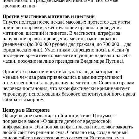
политиками и гражданскими активистами. Вот самые
громкие из них.
Против участников митингов и шествий
Спустя полгода после начала массовых протестов депутаты
приняли поправки, ужесточающие правила проведения
митингов, шествий и пикетов. В частности, штрафы за
нарушение правил проведения митинга многократно
увеличены (до 300 000 рублей для граждан, до 700 000 – для
юридических лиц). Участникам запрещено носить маски (в
последнее время некоторые митингующие надевали на себя
маски, похожие на лицо президента Владимира Путина).
Организаторами не могут выступать люди, которые не
меньше чем два раза привлекались к административной
ответственности за нарушения на митингах. Совет по правам
человека постановил, что закон фактически криминализует
«процедуру использования базового конституционного права
собираться мирно».
Цензура в Интернете
Официальное название этой инициативы Госдумы –
поправки в закон «О защите детей от вредоносной
информации». Эти поправки фактически позволяют закрыть
любой сайт без решения суда. Согласно им, создан черный
список сайтов русскоязычного сегмента Интернета, куда