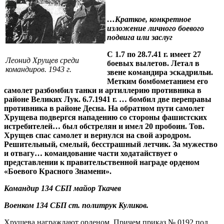
…Краткое, конкретное
изложение личного боевого
подвига или заслуг
С 1.7 по 28.7.41 г. имеет 27
Леонид Хрущев среди
боевых вылетов. Летал в
командиров. 1943 г.
звене командира эскадрильи.
Метким бомбометанием его
самолет разбомбил танки и артиллерию противника в
районе Великих Лук. 6.7.1941 г. … бомбил две переправы
противника в районе Десна. На обратном пути самолет
Хрущева подвергся нападению со стороны фашистских
истребителей… был обстрелян и имел 20 пробоин. Тов.
Хрущев спас самолет и вернулся на свой аэродром.
Решительный, смелый, бесстрашный летчик. За мужество
и отвагу… командование части ходатайствует о
представлении к правительственной награде орденом
«Боевого Красного Знамени».
Командир 134 СБП майор Ткачев
Военком 134 СБП ст. политрук Куликов.
Хрущева награждают орденом. Причем приказ № 0192 под