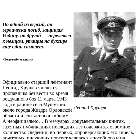
По одной из версий, он
героически погиб, защищая
Родину, по другой — перелетел
к немцам, утащив на буксире
еще один самолет.
«Золотой» мальчик
Официально старший лейтенант
Леонид Хрущев числится
пропавшим без вести во время
воздушного боя 11 марта 1943
года в районе села Мушутино
Леонид Хрущев
около города Жиздра Орловской
области и считается погибшим.
А неофициально… В мемуарах, документальных книгах,
газетных публикациях последних лет содержится огромное
количество сведений, во-первых, опровергающих его гибель,
во-вторых, рисующих портрет человека, способного и на