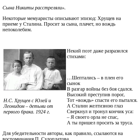
Сына Никиты расстреляли».
Некоторые мемуаристы описывают эпизод: Хрущев на
приеме у Сталина. Просит за сына, плачет, но вождь
непоколебим.
Некий поэт даже разразился
стихами:
…Шептались – в плен его
сынок
В разгар войны без боя сдался.
Высокий преступив порог,
Тот «вождь» спасти его пытался.
Н.С. Хрущев с Юлей и
А Сталин желтизною глаз
Леонидом – детьми от
Сверкнул и тронул кончик уса:
первого брака. 1924 г.
– Я своего орла не спас,
А ты пришел просить за труса.
Для убедительности авторы, как правило, ссылаются на
воспоминания П. Судоплатова,