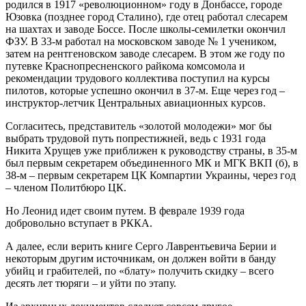
родился в 1917 «революционном» году в Донбассе, городе
Юзовка (позднее город Сталино), где отец работал слесарем
на шахтах и заводе Боссе. После школы-семилетки окончил
ФЗУ. В 33-м работал на московском заводе № 1 учеником,
затем на рентгеновском заводе слесарем. В этом же году по
путевке Краснопресненского райкома комсомола и
рекомендации трудового коллектива поступил на курсы
пилотов, которые успешно окончил в 37-м. Еще через год –
инструктор-летчик Центральных авиационных курсов.
Согласитесь, представитель «золотой молодежи» мог бы
выбрать трудовой путь попрестижней, ведь с 1931 года
Никита Хрущев уже приближен к руководству страны, в 35-м
был первым секретарем объединенного МК и МГК ВКП (б), в
38-м – первым секретарем ЦК Компартии Украины, через год
– членом Политбюро ЦК.
Но Леонид идет своим путем. В феврале 1939 года
добровольно вступает в РККА.
А далее, если верить книге Серго Лаврентьевича Берии и
некоторым другим источникам, он должен войти в банду
убийц и грабителей, по «блату» получить скидку – всего
десять лет тюряги – и уйти по этапу.