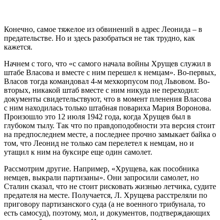
Конечно, самое тяжелое из обвинений в адрес Леонида – в
предательстве. Но и здесь разобраться не так трудно, как
кажется.
Начнем с того, что «с самого начала войны Хрущев служил в
штабе Власова и вместе с ним перешел к немцам». Во-первых,
Власов тогда командовал 4-м мехкорпусом под Львовом. Во-
вторых, никакой штаб вместе с ним никуда не переходил:
документы свидетельствуют, что в момент пленения Власова
с ним находилась только штабная повариха Мария Воронова.
Произошло это 12 июля 1942 года, когда Хрущев был в
глубоком тылу. Так что по правдоподобности эта версия стоит
на предпоследнем месте, а последнее прочно замыкает байка о
том, что Леонид не только сам перелетел к немцам, но и
утащил к ним на буксире еще один самолет.
Рассмотрим другие. Например, «Хрущева, как пособника
немцев, выкрали партизаны». Они запросили самолет, но
Сталин сказал, что не стоит рисковать жизнью летчика, судите
предателя на месте. Получается, Л. Хрущева расстреляли по
приговору партизанского суда (а не военного трибунала, то
есть самосуд), поэтому, мол, и документов, подтверждающих