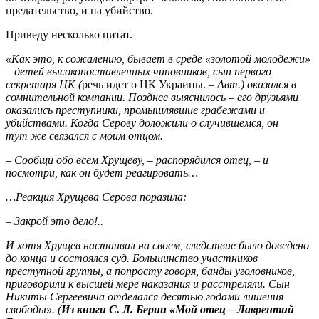
предательство, и на убийство.
Приведу несколько цитат.
«Как это, к сожалению, бывает в среде «золотой молодежи»
– детей высокопоставленных чиновников, сын первого
секретаря ЦК (
речь идет о ЦК Украины.
– Авт.) оказался в
сомнительной компании. Позднее выяснилось – его друзьями
оказались преступники, промышлявшие грабежами и
убийствами. Когда Серову доложили о случившемся, он
тут же связался с моим отцом.
– Сообщи обо всем Хрущеву, – распорядился отец, – и
посмотри, как он будет реагировать…
…Реакция Хрущева Серова поразила:
– Закрой это дело!..
И хотя Хрущев настаивал на своем, следствие было доведено
до конца и состоялся суд. Большинство участников
преступной группы, а попросту говоря, банды уголовников,
приговорили к высшей мере наказания и расстреляли. Сын
Никиты Сергеевича отделался десятью годами лишения
свободы». (
Из книги С. Л. Берии «Мой отец – Лаврентий