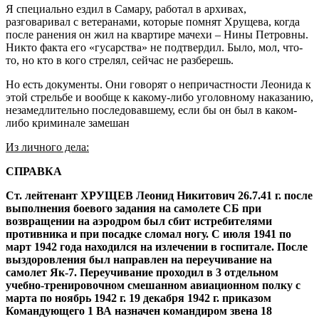
Я специально ездил в Самару, работал в архивах,
разговаривал с ветеранами, которые помнят Хрущева, когда
после ранения он жил на квартире мачехи – Нины Петровны.
Никто факта его «гусарства» не подтвердил. Было, мол, что-
то, но кто в кого стрелял, сейчас не разберешь.
Но есть документы. Они говорят о непричастности Леонида к
этой стрельбе и вообще к какому-либо уголовному наказанию,
незамедлительно последовавшему, если бы он был в каком-
либо криминале замешан
Из личного дела:
СПРАВКА
Ст. лейтенант ХРУЩЕВ Леонид Никитович 26.7.41 г. после
выполнения боевого задания на самолете СБ при
возвращении на аэродром был сбит истребителями
противника и при посадке сломал ногу. С июля 1941 по
март 1942 года находился на излечении в госпитале. После
выздоровления был направлен на переучивание на
самолет Як-7. Переучивание проходил в 3 отдельном
учебно-тренировочном смешанном авиационном полку с
марта по ноябрь 1942 г. 19 декабря 1942 г. приказом
Командующего 1 ВА назначен командиром звена 18