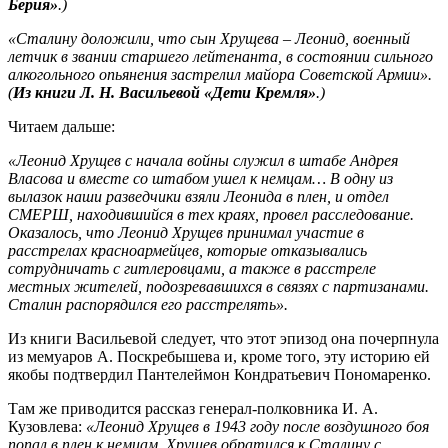
Берия»
.)
«Сталину доложили, что сын Хрущева – Леонид, военный
летчик в звании старшего лейтенанта, в состоянии сильного
алкогольного опьянения застрелил майора Советской Армии».
(
Из книги Л. Н. Васильевой «Дети Кремля»
.)
Читаем дальше:
«Леонид Хрущев с начала войны служил в штабе Андрея
Власова и вместе со штабом ушел к немцам… В одну из
вылазок наши разведчики взяли Леонида в плен, и отдел
СМЕРШ, находившийся в тех краях, провел расследование.
Оказалось, что Леонид Хрущев принимал участие в
расстрелах красноармейцев, которые отказывались
сотрудничать с гитлеровцами, а также в расстреле
местных жителей, подозревавшихся в связях с партизанами.
Сталин распорядился его расстрелять».
Из книги Васильевой следует, что этот эпизод она почерпнула
из мемуаров А. Поскребышева и, кроме того, эту историю ей
якобы подтвердил Пантелеймон Кондратьевич Пономаренко.
Там же приводится рассказ генерал-полковника И. А.
Кузовлева:
«Леонид Хрущев в 1943 году после воздушного боя
попал в плен к немцам. Хрущев обратился к Сталину с