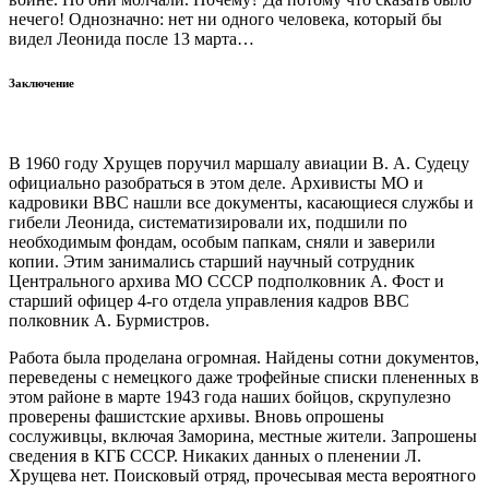
нечего! Однозначно: нет ни одного человека, который бы
видел Леонида после 13 марта…
Заключение
В 1960 году Хрущев поручил маршалу авиации В. А. Судецу
официально разобраться в этом деле. Архивисты МО и
кадровики ВВС нашли все документы, касающиеся службы и
гибели Леонида, систематизировали их, подшили по
необходимым фондам, особым папкам, сняли и заверили
копии. Этим занимались старший научный сотрудник
Центрального архива МО СССР подполковник А. Фост и
старший офицер 4-го отдела управления кадров ВВС
полковник А. Бурмистров.
Работа была проделана огромная. Найдены сотни документов,
переведены с немецкого даже трофейные списки плененных в
этом районе в марте 1943 года наших бойцов, скрупулезно
проверены фашистские архивы. Вновь опрошены
сослуживцы, включая Заморина, местные жители. Запрошены
сведения в КГБ СССР. Никаких данных о пленении Л.
Хрущева нет. Поисковый отряд, прочесывая места вероятного