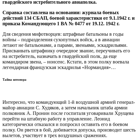
гвардейского истребительного авиаполка.
Справка составлена на основании: журнала боевых
действий 134 СБАП, боевой характеристики от 9.1.1942 г. и
приказа Командующего 1 ВА № 0477 от 19.12. 1942 г.
Для сведения мифотворцев: штрафные батальоны в годы
войны – подразделения сухопутных войск, а в авиации
летают не батальонами, а парами, звеньями, эскадрильями.
Присваивать штрафнику очередное звание, переучивать его
на истребитель, назначать в гвардейский полк, да еще
командиром звена, – нонсенс. Кстати, в этом полку воевала
легендарная французская эскадрилья «Нормандия»…
Тайна штопора
Интересно, что командующий 1-й воздушной армией генерал-
майор авиации С. Худяков, а затем начальник штаба армии
полковник А. Пронин после госпиталя уговаривали Хрущева
перейти на штабную работу в управление. Леонид
категорически отказался и попросил оставить его в боевом
полку. Он рвется в бой, добивается допуска, производит шесть
вылетов, участвует в трех воздушных сражениях.