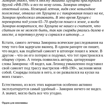
Заморин увидел, что к хвосту машины Хрущева пристроился
другой «ФВ-190» и вел по нему огонь. Заморин открыл
ответный огонь. Немецкий летчик, видя свое невыгодное
положение, отвалил от Хрущева и с пикирования пошел на юг,
Заморин продолжал атаковать. В это время Хрущев с
переворота под углом 65–70 градусов пошел к земле, и когда
Заморин возвратился, то Хрущева не нашел и считает, что
сбитым он не может быть, так как снаряды рвались далеко в
хвосте, а перетянул ручку и сорвался в штопор…»
Кстати, самого летчика Заморина всяческие расследования на
тему того боя задергали вконец. В одном рапорте он пишет,
что видел, как подбитый самолет в штопоре пошел к земле. В
другом – что он его потерял и подумал, что тот пристроился к
общему строю. А теперь появились авторы, цитирующие
слова Заморина: «Я видел, как Леонид умышленно подставил
свой самолет под трассу выстрелов «ФВ-190», заслоняя меня
собой. Снаряды попали в него, и он развалился на куски на
моих глазах».
Естественно, из всех этих вариантов особенно активно
эксплуатируется самый удобный – Заморин ничего не видел.
А значит, могло быть все что угодно.
Орден для изменника