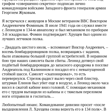
грифом «совершенно секретно» подписан лично
командующим войсками Западного фронта генералом армии
Георгием Жуковым.
Я встречался с живущим в Москве ветераном ВВС Виктором
Андреевичем Фоминым. В июле 1941 года он служил вместе
с Леонидом в 134-м авиаполку и был механиком по приборам
3-й эскадрильи. Фомин подтверждает: Хрущев был одним из
лучших летчиков полка.
– Двадцать шестого июля, – вспоминает Виктор Андреевич, –
восемь бомбардировщиков полка, возвращаясь с задания,
были атакованы большой группой истребителей. В неравном
бою три наших самолета были сбиты. Леонид дотянул свой
подбитый бомбардировщик до запасного аэродрома в поселке
Андреаполь под Калинином и посадил его с невыпущенной
стойкой шасси. Самолет «скапонировал», то есть
перевернулся. Стрелок-радист вылез через свой блистер,
штурман Елинов был убит еще в воздухе, а Леонид около часа
висел в сжатой кабине вниз головой. С помощью механиков
его с трудом вытащили из кабины и с тяжелым переломом
ноги отправили в госпиталь…
Любопытный нюанс. Командование дивизии просит «после
выздоровления Л. Хрущева снова вернуть его в 134 полк». В