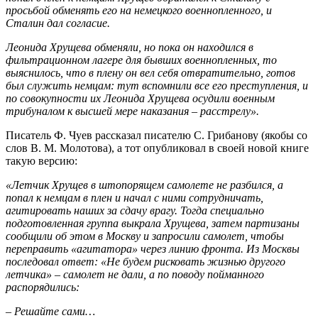
просьбой обменять его на немецкого военнопленного, и
Сталин дал согласие.
Леонида Хрущева обменяли, но пока он находился в
фильтрационном лагере для бывших военнопленных, то
выяснилось, что в плену он вел себя отвратительно, готов
был служить немцам: тут вспомнили все его преступления, и
по совокупности их Леонида Хрущева осудили военным
трибуналом к высшей мере наказания – расстрелу».
Писатель Ф. Чуев рассказал писателю С. Грибанову (якобы со
слов В. М. Молотова), а тот опубликовал в своей новой книге
такую версию:
«Летчик Хрущев в штопорящем самолете не разбился, а
попал к немцам в плен и начал с ними сотрудничать,
агитировать наших за сдачу врагу. Тогда специально
подготовленная группа выкрала Хрущева, затем партизаны
сообщили об этом в Москву и запросили самолет, чтобы
переправить «агитатора» через линию фронта. Из Москвы
последовал ответ: «Не будем рисковать жизнью другого
летчика» – самолет не дали, а по поводу пойманного
распорядились:
– Решайте сами…