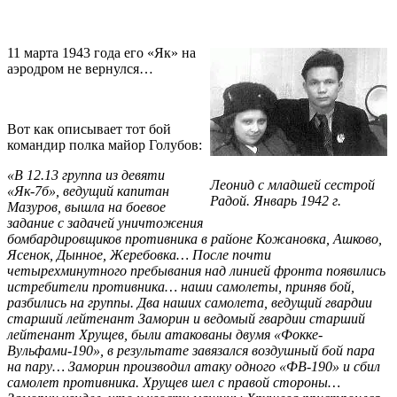
11 марта 1943 года его «Як» на
аэродром не вернулся…
Вот как описывает тот бой
командир полка майор Голубов:
«В 12.13 группа из девяти
Леонид с младшей сестрой
«Як-7б», ведущий капитан
Радой. Январь 1942 г.
Мазуров, вышла на боевое
задание с задачей уничтожения
бомбардировщиков противника в районе Кожановка, Ашково,
Ясенок, Дынное, Жеребовка… После почти
четырехминутного пребывания над линией фронта появились
истребители противника… наши самолеты, приняв бой,
разбились на группы. Два наших самолета, ведущий гвардии
старший лейтенант Заморин и ведомый гвардии старший
лейтенант Хрущев, были атакованы двумя «Фокке-
Вульфами-190», в результате завязался воздушный бой пара
на пару… Заморин производил атаку одного «ФВ-190» и сбил
самолет противника. Хрущев шел с правой стороны…