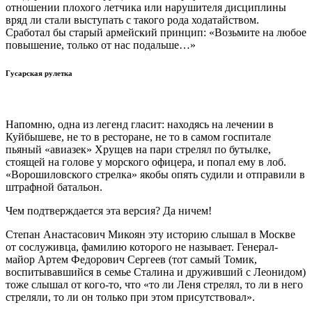
отношении плохого летчика или нарушителя дисциплины
вряд ли стали выступать с такого рода ходатайством.
Сработал бы старый армейский принцип: «Возьмите на любое
повышение, только от нас подальше…»
Гусарская рулетка
Напомню, одна из легенд гласит: находясь на лечении в
Куйбышеве, не то в ресторане, не то в самом госпитале
пьяный «авиазек» Хрущев на пари стрелял по бутылке,
стоящей на голове у морского офицера, и попал ему в лоб.
«Ворошиловского стрелка» якобы опять судили и отправили в
штрафной батальон.
Чем подтверждается эта версия? Да ничем!
Степан Анастасович Микоян эту историю слышал в Москве
от сослуживца, фамилию которого не называет. Генерал-
майор Артем Федорович Сергеев (тот самый Томик,
воспитывавшийся в семье Сталина и друживший с Леонидом)
тоже слышал от кого-то, что «то ли Леня стрелял, то ли в него
стреляли, то ли он только при этом присутствовал».