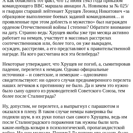
А как объяснить тот факт, что 12 июня 1943 года приказом
командующего ВВС маршала авиации А. Новикова за № 025/
н гвардии старший лейтенант Хрущев Леонид Никитович «за
образцовое выполнение боевых заданий командования… и
проявленные при этом доблесть и мужество» был награжден
орденом Отечественной войны I степени? Обратите внимание
на дату. Странно ведь: Хрущев якобы уже три месяца активно
работает на немцев, участвует в массовых расстрелах
соотечественников или, более того, он уже выкраден,
осужден, расстрелян, а его представляют к правительственной
награде. На кого рассчитана вся эта белиберда?
Некоторые утверждают, что Хрущев не погиб, а, сымитировав
падение, перелетел к немцам. Однако официальные
источники – и советские, и немецкие – однозначно
свидетельствуют: ни одного случая преднамеренного перелета
наших летчиков к противнику не было. Да и зачем это нужно
было сыну одного из руководителей Советского Союза, тем
более после Сталинграда?
Ну, допустим, не перелетел, а выпрыгнул с парашютом и
оказался в плену. В таком случае немцы наверняка бы
подняли шум, в их руки попал сын самого Хрущева, ведь им
после Сталинградского поражения так нужны были хоть
какие-нибудь козыри в психологической, пропагандистской
войне. Но они молчали. Почему? Да потому что сказать было