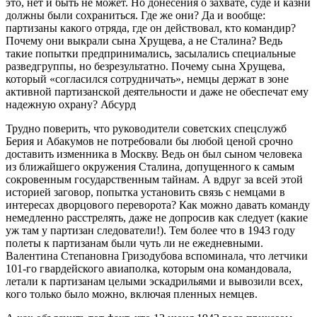
это, нет и быть не может. Но донесения о захвате, суде и казни
должны были сохраниться. Где же они? Да и вообще:
партизаны какого отряда, где он действовал, кто командир?
Почему они выкрали сына Хрущева, а не Сталина? Ведь
такие попытки предпринимались, засылались специальные
разведгруппы, но безрезультатно. Почему сына Хрущева,
который «согласился сотрудничать», немцы держат в зоне
активной партизанской деятельности и даже не обеспечат ему
надежную охрану? Абсурд
Трудно поверить, что руководители советских спецслужб
Берия и Абакумов не потребовали бы любой ценой срочно
доставить изменника в Москву. Ведь он был сыном человека
из ближайшего окружения Сталина, допущенного к самым
сокровенным государственным тайнам. А вдруг за всей этой
историей заговор, попытка установить связь с немцами в
интересах дворцового переворота? Как можно давать команду
немедленно расстрелять, даже не допросив как следует (какие
уж там у партизан следователи!). Тем более что в 1943 году
полеты к партизанам были чуть ли не ежедневными.
Валентина Степановна Гризодубова вспоминала, что летчики
101-го гвардейского авиаполка, которым она командовала,
летали к партизанам целыми эскадрильями и вывозили всех,
кого только было можно, включая пленных немцев.