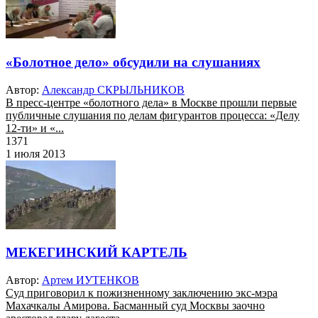
«Болотное дело» обсудили на слушаниях
Автор:
Александр СКРЫЛЬНИКОВ
В пресс-центре «болотного дела» в Москве прошли первые
публичные слушания по делам фигурантов процесса: «Делу
12-ти» и «...
1371
1 июля 2013
МЕКЕГИНСКИЙ КАРТЕЛЬ
Автор:
Артем ИУТЕНКОВ
Суд приговорил к пожизненному заключению экс-мэра
Махачкалы Амирова. Басманный суд Москвы заочно