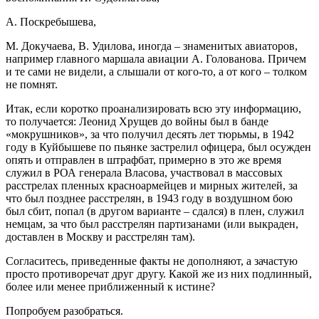
А. Поскребышева,
М. Докучаева, В. Удилова, иногда – знаменитых авиаторов,
например главного маршала авиации А. Голованова. Причем
и те сами не видели, а слышали от кого-то, а от кого – толком
не помнят.
Итак, если коротко проанализировать всю эту информацию,
то получается: Леонид Хрущев до войны был в банде
«мокрушников», за что получил десять лет тюрьмы, в 1942
году в Куйбышеве по пьянке застрелил офицера, был осужден
опять и отправлен в штрафбат, примерно в это же время
служил в РОА генерала Власова, участвовал в массовых
расстрелах пленных красноармейцев и мирных жителей, за
что был позднее расстрелян, в 1943 году в воздушном бою
был сбит, попал (в другом варианте – сдался) в плен, служил
немцам, за что был расстрелян партизанами (или выкраден,
доставлен в Москву и расстрелян там).
Согласитесь, приведенные факты не дополняют, а зачастую
просто противоречат друг другу. Какой же из них подлинный,
более или менее приближенный к истине?
Попробуем разобраться.