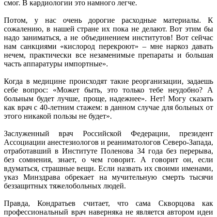
смог. В кардиологии это намного легче.
Потом, у нас очень дорогие расходные материалы. К
сожалению, в нашей стране их пока не делают. Вот этим бы
надо заниматься, а не объединением институтов! Вот сейчас
нам санкциями «кис­лород перекроют» – мне наркоз давать
нечем, практически все незаменимые препараты и большая
часть аппаратуры импортные».
Когда в медицине происходят такие реорганизации, задаешь
себе вопрос: «Может быть, это только тебе неудобно? А
больным будет лучше, проще, надежнее». Нет! Могу сказать
как врач с 40-летним стажем: в данном случае для больных от
этого никакой пользы не будет».
Заслуженный врач Российской Федерации, президент
Ассоциации анестезиологов и реаниматологов Северо-Запада,
отработавший в Институте Поленова 34 года без перерыва,
без сомнения, знает, о чем говорит. А говорит он, если
вдуматься, страшные вещи. Если назвать их своими именами,
указ Минздрава обрекает на мучительную смерть тысячи
беззащитных тяжелобольных людей.
Правда, Кондратьев считает, что сама Скворцова как
профессиональный врач наверняка не является автором идеи