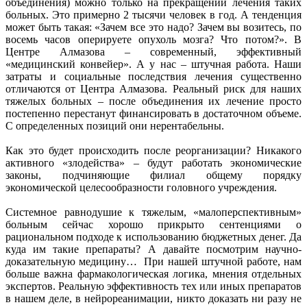
объединения) можно только на прекращении лечения таких
больных. Это примерно 2 тысячи человек в год. А тенденция
может быть такая: «Зачем все это надо? Зачем вы возитесь, по
восемь часов оперируете опухоль мозга? Что потом?». В
Центре Алмазова – современный, эффективный
«медицинский конвейер». А у нас – штучная работа. Наши
затраты и социальные последствия лечения существенно
отличаются от Центра Алмазова. Реальный риск для наших
тяжелых больных – после объединения их лечение просто
постепенно перестанут финансировать в достаточном объеме.
С определенных позиций они нерентабельны.
Как это будет происходить после реорганизации? Никакого
активного «злодейства» – будут работать экономические
законы, подчиняющие филиал общему порядку
экономической целесообразности головного учреждения.
Системное равнодушие к тяжелым, «малоперспективным»
больным сейчас хорошо прикрыто сентенциями о
рациональном подходе к использованию бюджетных денег. Да
куда им такие препараты? А давайте посмотрим научно-
доказательную медицину… При нашей штучной работе, нам
больше важна фармакологическая логика, мнения отдельных
экспертов. Реальную эффективность тех или иных препаратов
в нашем деле, в нейрореанимации, никто доказать ни разу не