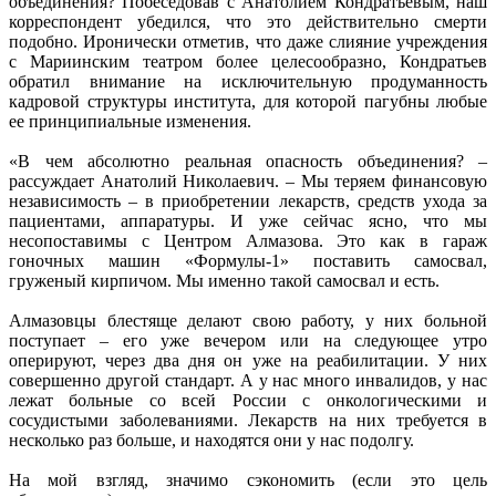
объединения? Побеседовав с Анатолием Кондратьевым, наш
корреспондент убедился, что это действительно смерти
подобно. Иронически отметив, что даже слияние учреждения
с Мариинским театром более целесообразно, Кондратьев
обратил внимание на исключительную продуманность
кадровой структуры института, для которой пагубны любые
ее принципиальные изменения.
«В чем абсолютно реальная опасность объединения? –
рассуждает Анатолий Николаевич. – Мы теряем финансовую
независимость – в приобретении лекарств, средств ухода за
пациентами, аппаратуры. И уже сейчас ясно, что мы
несопоставимы с Центром Алмазова. Это как в гараж
гоночных машин «Формулы-1» поставить самосвал,
груженый кирпичом. Мы именно такой самосвал и есть.
Алмазовцы блестяще делают свою работу, у них больной
поступает – его уже вечером или на следующее утро
оперируют, через два дня он уже на реабилитации. У них
совершенно другой стандарт. А у нас много инвалидов, у нас
лежат больные со всей России с онкологическими и
сосудистыми заболеваниями. Лекарств на них требуется в
несколько раз больше, и находятся они у нас подолгу.
На мой взгляд, значимо сэкономить (если это цель