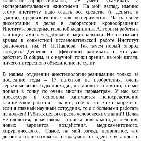
коллектив профессионалов, там умеют ухаживать за
экспериментальными животными. На мой взгляд, именно
этому институту надо отдать все средства (и деньги, и
здания), предназначенные для экспериментов. Часть своей
диссертации я делал в лаборатории кровообращения
Института экспериментальной медицины. Алгоритм работы с
клиницистами там удобный и рациональный. Не отказывает
врачам в совместной исследовательской работе Институт
физиологии им. И. П. Павлова. Так зачем новый огород
городить? Дешевле и эффективнее развивать то, что уже
работает. В общем, и с научной точки зрения, на мой взгляд,
ничего интересного объединение не сулит.
В нашем отделении анестезиологии-реанимации только за
последние годы – 17 патентов на изобретения, очень
серьезные вещи. Годы проходят, и становится понятно, что мы
попали в точку по очень многим параметрам. У нас вся
профессура в основном занимается непосредственно
клинической работой. Так вот, сейчас это хотят запретить:
если я главный научный сотрудник, то я с больными работать
не должен! Губится целая отрасль человеческих знаний! Целая
методология, целая школа – поиска новых методов лечения,
новых вариантов воздействия, медикаментозного,
хирургического… Самое, на мой взгляд, неприятное, что
делается это не из какого-то «разумного злодейства», а просто