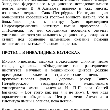
Западного федерального медицинского исследовательского
центра имени В. А. Алмазова привело в ужас многих
известных медиков Санкт-Петербурга. Неожиданно для
большинства собравшихся госпожа министр заявила, что в
ближайшее время к центру будет присоединен
Нейрохирургический институт имени профессора А.
Л. Поленова, что для сотрудников последнего означает
уничтожение этого уникального медицинского учреждения и
ставит под сомнение дальнейшее оказание помощи
лечащимся в нем тяжелобольным пациентам.
ПРОТЕСТ В ИНВАЛИДНЫХ КОЛЯСКАХ
Многих известных медиков предстоящее слияние, мягко
говоря, удивило… «Объединение или разъединение
институтов, научных и медицинских центров должно
преследовать какие-то стратегические цели, –
прокомментировал фонду «Здоровье» ректор Санкт-
Петербургского государственного медицинского
университета имени академика И. П. Павлова Сергей
Багненко. – Вот этого как раз я и не вижу. В чем идея
юридического объединения Центра имени Алмазова и
Института имени Поленова, пока неясно».
Если специалисты недоумевали, то пациентов грядущее