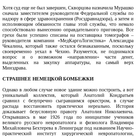
Хотя суд еще не был завершен, Скворцова назначила Мурашко
сначала заместителем руководителя Федеральной службы по
надзору в сфере здравоохранения (Росздравнадзора), а затем и
исполняющим обязанности главы этой службы, что немало
способствовало вынесению оправдательного приговора. Все
грехи были успешно списаны на поставщика томографов –
руководителя компании «МедКаргоЛогистика» Александра
Чекалина, который также остался безнаказанным, поскольку
своевременно уехал в Чехию. Разумеется, не поднимался
вопрос и о возможном «направлении» части денег,
выделенных на закупку аппаратуры, на самый верх
Минздрава.
СТРАШНЕЕ НЕМЕЦКОЙ БОМБЕЖКИ
Однако в любом случае новое здание можно построить, а вот
уникальный коллектив, который Анатолий Кондратьев
сравнил с безупречно сыгравшимся оркестром, в случае
распада восстановить практически нереально. История
доказывает безусловную правоту Анатолия Николаевича.
Открывшись в мае 1926 года по инициативе учеников
великого русского невропатолога и физиолога Владимира
Михайловича Бехтерева в Ленинграде под названием Научно-
практический институт хирургической невропатологии,