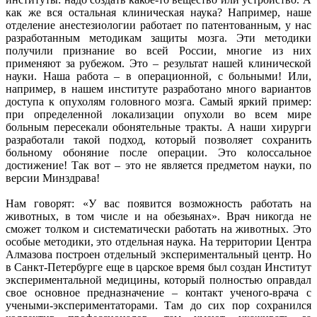
как же вся остальная клиническая наука? Например, наше
отделение анестезиологии работает по патентованным, у нас
разработанным методикам защиты мозга. Эти методики
получили признание во всей России, многие из них
применяют за рубежом. Это – результат нашей клинической
науки. Наша работа – в операционной, с больными! Или,
например, в нашем институте разработано много вариантов
доступа к опухолям головного мозга. Самый яркий пример:
при определенной локализации опухоли во всем мире
больным пересекали обонятельные тракты. А наши хирурги
разработали такой подход, который позволяет сохранить
больному обоняние после операции. Это колоссальное
достижение! Так вот – это не является предметом науки, по
версии Минздрава!
Нам говорят: «У вас появится возможность работать на
животных, в том числе и на обезьянах». Врач никогда не
сможет толком и систематически работать на животных. Это
особые методики, это отдельная наука. На территории Центра
Алмазова построен отдельный экспериментальный центр. Но
в Санкт-Петербурге еще в царское время был создан Институт
экспериментальной медицины, который полностью оправдал
свое основное предназначение – контакт ученого-врача с
учеными-экспериментаторами. Там до сих пор сохранился