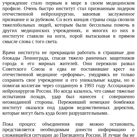
учреждение стало первым в мире в своем медицинском
профиле. Очень быстро институт стал признанным лидером
отечественной нейрохирургии, завоевав заслуженное
признание и за рубежом. Со всех концов страны сюда свозили
тяжелобольных людей, которым были бессильны помочь в
других медицинских учреждениях, и многих из них в
институте ставили на ноги, порой вытаскивая в прямом
смысле слова с того света.
Врачи института не прекращали работать в страшные дни
блокады Ленинграда, спасая тяжело раненных защитников
города и его мирных жителей. Они пережили развал
Советского Союза и едва не поставившие крест на
отечественной медицине «реформы», умудряясь не только
сохранить свое учреждение и его уникальные кадры, но и
помогая коллегам через созданную в 1993 году Ассоциацию
нейрохирургов России. Но когда казалось, что самые тяжелые
испытания позади, удар был нанесен с совершенно
неожиданной стороны. Переживший немецкие бомбежки
институт оказался под ударом ведомственных директив,
которые могут быть куда более разрушительными.
Пока процесс объединения еще можно остановить,
представляется необходимым донести информацию о
сложившейся ситуации до Президента России. И лучше бы не