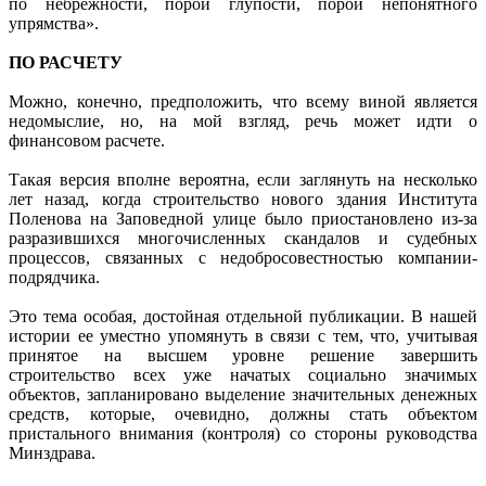
по небрежности, порой глупости, порой непонятного
упрямства».
ПО РАСЧЕТУ
Можно, конечно, предположить, что всему виной является
недомыслие, но, на мой взгляд, речь может идти о
финансовом расчете.
Такая версия вполне вероятна, если заглянуть на несколько
лет назад, когда строительство нового здания Института
Поленова на Заповедной улице было приостановлено из-за
разразившихся многочисленных скандалов и судебных
процессов, связанных с недобросовестностью компании-
подрядчика.
Это тема особая, достойная отдельной публикации. В нашей
истории ее уместно упомянуть в связи с тем, что, учитывая
принятое на высшем уровне решение завершить
строительство всех уже начатых социально значимых
объектов, запланировано выделение значительных денежных
средств, которые, очевидно, должны стать объектом
пристального внимания (контроля) со стороны руководства
Минздрава.