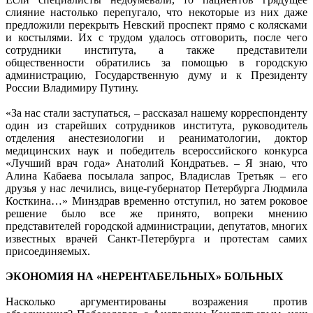
слияние настолько перепугало, что некоторые из них даже
предложили перекрыть Невский проспект прямо с колясками
и костылями. Их с трудом удалось отговорить, после чего
сотрудники института, а также представители
общественности обратились за помощью в городскую
администрацию, Государственную думу и к Президенту
России Владимиру Путину.
«За нас стали заступаться, – рассказал нашему корреспонденту
один из старейших сотрудников института, руководитель
отделения анестезиологии и реаниматологии, доктор
медицинских наук и победитель всероссийского конкурса
«Лучший врач года» Анатолий Кондратьев. – Я знаю, что
Алина Кабаева посылала запрос, Владислав Третьяк – его
друзья у нас лечились, вице-губернатор Петербурга Людмила
Косткина…» Минздрав временно отступил, но затем роковое
решение было все же принято, вопреки мнению
представителей городской администрации, депутатов, многих
известных врачей Санкт-Петербурга и протестам самих
присоединяемых.
ЭКОНОМИЯ НА «НЕРЕНТАБЕЛЬНЫХ» БОЛЬНЫХ
Насколько аргументированы возражения против