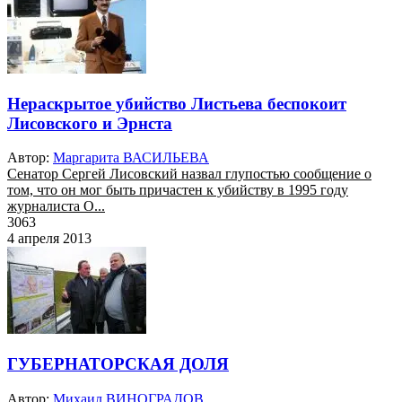
Нераскрытое убийство Листьева беспокоит
Лисовского и Эрнста
Автор:
Маргарита ВАСИЛЬЕВА
Сенатор Сергей Лисовский назвал глупостью сообщение о
том, что он мог быть причастен к убийству в 1995 году
журналиста О...
3063
4 апреля 2013
ГУБЕРНАТОРСКАЯ ДОЛЯ
Автор:
Михаил ВИНОГРАДОВ