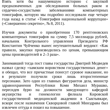
Взять хотя бы нашумевшую историю с закупкой
предназначенных для обследования больных раком и
сердечно-сосудистыми заболеваниями компьютерных
томографов, которую мы подробно исследовали еще четыре
года назад в статье «Томография национальной коррупции»
(«Совершенно секретно», № 8, 2011).
Изучив документы о приобретении 170 рентгеновских
компьютерных томографов на сумму 7,5 миллиарда рублей,
начальник Контрольного управления Президента РФ
Константин Чуйченко вынес неутешительный вердикт: «Как
правило, закупки производились по ценам, превышающим
цены производителей в 2–3 раза».
Занимавший тогда пост главы государства Дмитрий Медведев
назвал сделку «хамским воровством государственных денег»
и обещал, что все причастные понесут суровое наказание, но
в результате получили сроки лишь второстепенные
персонажи. Зато один из главных фигурантов дела, министр
здравоохранения Республики Коми Михаил Мурашко,
пересидев бурю на должности заведующего кафедрой
акушерства и гинекологии филиала Кировской
государственной медицинской академии в Сыктывкаре,
вскоре после назначения Скворцовой главой Минздрава был
извлечен оттуда и пошел на повышение.