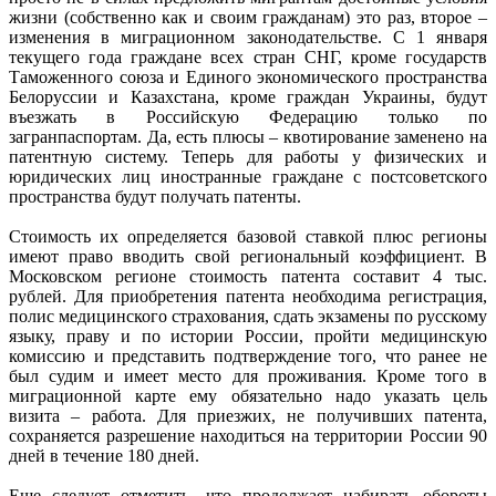
жизни (собственно как и своим гражданам) это раз, второе –
изменения в миграционном законодательстве. С 1 января
текущего года граждане всех стран СНГ, кроме государств
Таможенного союза и Единого экономического пространства
Белоруссии и Казахстана, кроме граждан Украины, будут
въезжать в Российскую Федерацию только по
загранпаспортам. Да, есть плюсы – квотирование заменено на
патентную систему. Теперь для работы у физических и
юридических лиц иностранные граждане с постсоветского
пространства будут получать патенты.
Стоимость их определяется базовой ставкой плюс регионы
имеют право вводить свой региональный коэффициент. В
Московском регионе стоимость патента составит 4 тыс.
рублей. Для приобретения патента необходима регистрация,
полис медицинского страхования, сдать экзамены по русскому
языку, праву и по истории России, пройти медицинскую
комиссию и представить подтверждение того, что ранее не
был судим и имеет место для проживания. Кроме того в
миграционной карте ему обязательно надо указать цель
визита – работа. Для приезжих, не получивших патента,
сохраняется разрешение находиться на территории России 90
дней в течение 180 дней.
Еще следует отметить, что продолжает набирать обороты