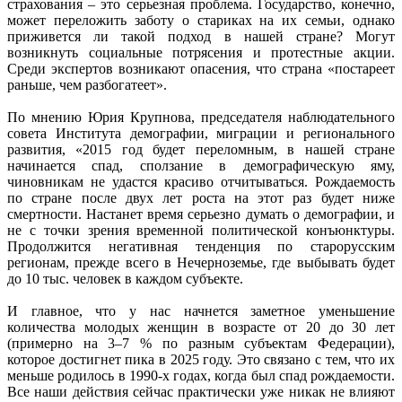
страхования – это серьезная проблема. Государство, конечно,
может переложить заботу о стариках на их семьи, однако
приживется ли такой подход в нашей стране? Могут
возникнуть социальные потрясения и протестные акции.
Среди экспертов возникают опасения, что страна «постареет
раньше, чем разбогатеет».
По мнению Юрия Крупнова, председателя наблюдательного
совета Института демографии, миграции и регионального
развития, «2015 год будет переломным, в нашей стране
начинается спад, сползание в демографическую яму,
чиновникам не удастся красиво отчитываться. Рождаемость
по стране после двух лет роста на этот раз будет ниже
смертности. Настанет время серьезно думать о демографии, и
не с точки зрения временной политической конъюнктуры.
Продолжится негативная тенденция по старорусским
регионам, прежде всего в Нечерноземье, где выбывать будет
до 10 тыс. человек в каждом субъекте.
И главное, что у нас начнется заметное уменьшение
количества молодых женщин в возрасте от 20 до 30 лет
(примерно на 3–7 % по разным субъектам Федерации),
которое достигнет пика в 2025 году. Это связано с тем, что их
меньше родилось в 1990-х годах, когда был спад рождаемости.
Все наши действия сейчас практически уже никак не влияют