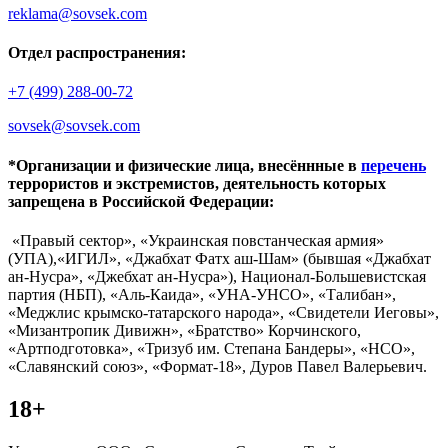
reklama@sovsek.com
Отдел распространения:
+7 (499) 288-00-72
sovsek@sovsek.com
*Организации и физические лица, внесённные в
перечень
террористов и экстремистов, деятельность которых
запрещена в Российской Федерации:
«Правый сектор», «Украинская повстанческая армия»
(УПА),«ИГИЛ», «Джабхат Фатх аш-Шам» (бывшая «Джабхат
ан-Нусра», «Джебхат ан-Нусра»), Национал-Большевистская
партия (НБП), «Аль-Каида», «УНА-УНСО», «Талибан»,
«Меджлис крымско-татарского народа», «Свидетели Иеговы»,
«Мизантропик Дивижн», «Братство» Корчинского,
«Артподготовка», «Тризуб им. Степана Бандеры», «НСО»,
«Славянский союз», «Формат-18», Дуров Павел Валерьевич.
18+