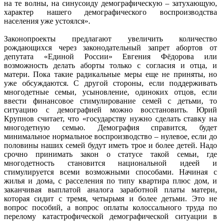
на те волны, на синусоиду демографическую – затухающую,
характер нашего демографического воспроизводства
населения уже устоялся».
Законопроекты предлагают увеличить количество
рождающихся через законодательный запрет абортов от
депутата «Единой России» Евгения Фёдорова или
возможность делать аборты только с согласия и отца, и
матери. Пока такие радикальные меры еще не приняты, но
уже обсуждаются. С другой стороны, если поддерживать
многодетные семьи, усыновление, одиноких отцов, если
ввести финансовое стимулирование семей с детьми, то
ситуацию с демографией можно восстановить. Юрий
Крупнов считает, что «государству нужно сделать ставку на
многодетную семью. Демография справится, будет
минимальное нормальное воспроизводство – нулевое, если до
половины наших семей будут иметь трое и более детей. Надо
срочно принимать закон о статусе такой семьи, где
многодетность становится национальной идеей и
стимулируется всеми возможными способами. Начиная с
жилья и дома, с расселения по типу квартира плюс дом, и
заканчивая выплатой аналога заработной платы матери,
которая сидит с тремя, четырьмя и более детьми. Это не
вопрос пособий, а вопрос оплаты колоссального труда по
перелому катастрофической демографической ситуации в