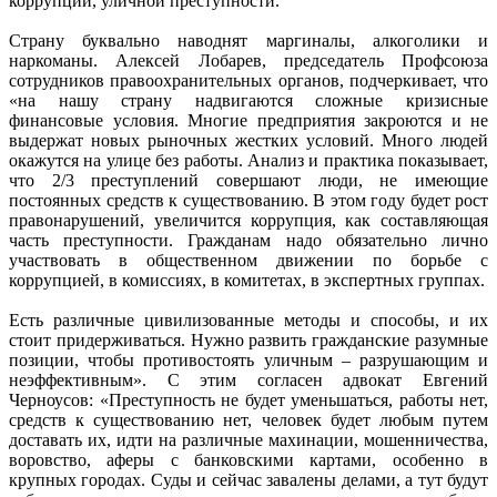
коррупции, уличной преступности.
Страну буквально наводнят маргиналы, алкоголики и
наркоманы. Алексей Лобарев, председатель Профсоюза
сотрудников правоохранительных органов, подчеркивает, что
«на нашу страну надвигаются сложные кризисные
финансовые условия. Многие предприятия закроются и не
выдержат новых рыночных жестких условий. Много людей
окажутся на улице без работы. Анализ и практика показывает,
что 2/3 преступлений совершают люди, не имеющие
постоянных средств к существованию. В этом году будет рост
правонарушений, увеличится коррупция, как составляющая
часть преступности. Гражданам надо обязательно лично
участвовать в общественном движении по борьбе с
коррупцией, в комиссиях, в комитетах, в экспертных группах.
Есть различные цивилизованные методы и способы, и их
стоит придерживаться. Нужно развить гражданские разумные
позиции, чтобы противостоять уличным – разрушающим и
неэффективным». С этим согласен адвокат Евгений
Черноусов: «Преступность не будет уменьшаться, работы нет,
средств к существованию нет, человек будет любым путем
доставать их, идти на различные махинации, мошенничества,
воровство, аферы с банковскими картами, особенно в
крупных городах. Суды и сейчас завалены делами, а тут будут