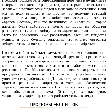
в бюджет; должен быть определенный перечень нарушений за
которые назначают штраф, и тех, за которые – депортация.
Задача – не вогнать этих людей в нелегальное состояние. Если
мы их всех вышлем и не пустим, то получим готовый
криминал там, людей в озлобленном состоянии, готовых
«врагов России», как это получилось с Украиной. Старые
патенты будут действовать только до марта, их обещали
распространить и на работу на юридические лица, но пока
этого не произошло. Уже работающим здесь их придется
менять, и есть большие опасения, что многие мигранты
«уйдут в тень», а вот «из тени» очень сложно выбраться.
При этом сейчас работает схема, что на одном предприятии –
десяток мигрантов и управляющий русский, при оттоке
мигрантов или их депортации из-за не собранного вовремя
количества документов сократится и рабочее место для
россиянина. По Москве из-за этого может закрыться ряд
предприятий полностью. То есть мы усугубим кризис
уничтожением рабочих мест. Да, законодатели пошли по пути
простых решений – запретить и увеличить (количество
справок, финансовые взносы). Но простые пути тут вредны,
ведь объявленная система (база данных паспортов,
медицинских карт и пр.) еще заработает только к лету».
ПРОГНОЗЫ ЭКСПЕРТОВ