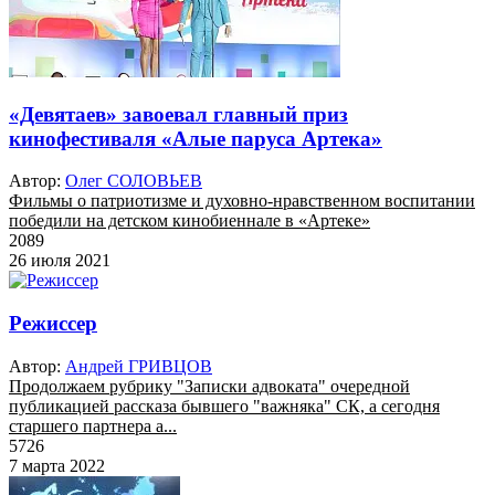
«Девятаев» завоевал главный приз
кинофестиваля «Алые паруса Артека»
Автор:
Олег СОЛОВЬЕВ
Фильмы о патриотизме и духовно-нравственном воспитании
победили на детском кинобиеннале в «Артеке»
2089
26 июля 2021
Режиссер
Автор:
Андрей ГРИВЦОВ
Продолжаем рубрику "Записки адвоката" очередной
публикацией рассказа бывшего "важняка" СК, а сегодня
старшего партнера а...
5726
7 марта 2022