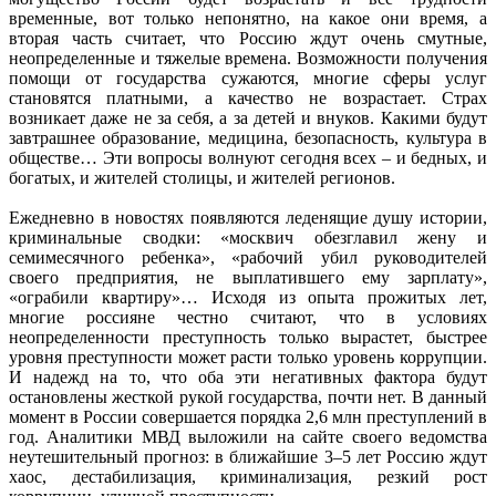
временные, вот только непонятно, на какое они время, а
вторая часть считает, что Россию ждут очень смутные,
неопределенные и тяжелые времена. Возможности получения
помощи от государства сужаются, многие сферы услуг
становятся платными, а качество не возрастает. Страх
возникает даже не за себя, а за детей и внуков. Какими будут
завтрашнее образование, медицина, безопасность, культура в
обществе… Эти вопросы волнуют сегодня всех – и бедных, и
богатых, и жителей столицы, и жителей регионов.
Ежедневно в новостях появляются леденящие душу истории,
криминальные сводки: «москвич обезглавил жену и
семимесячного ребенка», «рабочий убил руководителей
своего предприятия, не выплатившего ему зарплату»,
«ограбили квартиру»… Исходя из опыта прожитых лет,
многие россияне честно считают, что в условиях
неопределенности преступность только вырастет, быстрее
уровня преступности может расти только уровень коррупции.
И надежд на то, что оба эти негативных фактора будут
остановлены жесткой рукой государства, почти нет. В данный
момент в России совершается порядка 2,6 млн преступлений в
год. Аналитики МВД выложили на сайте своего ведомства
неутешительный прогноз: в ближайшие 3–5 лет Россию ждут
хаос, дестабилизация, криминализация, резкий рост