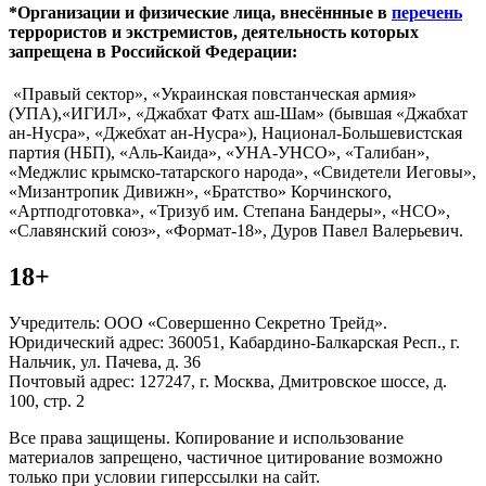
*Организации и физические лица, внесённные в
перечень
террористов и экстремистов, деятельность которых
запрещена в Российской Федерации:
«Правый сектор», «Украинская повстанческая армия»
(УПА),«ИГИЛ», «Джабхат Фатх аш-Шам» (бывшая «Джабхат
ан-Нусра», «Джебхат ан-Нусра»), Национал-Большевистская
партия (НБП), «Аль-Каида», «УНА-УНСО», «Талибан»,
«Меджлис крымско-татарского народа», «Свидетели Иеговы»,
«Мизантропик Дивижн», «Братство» Корчинского,
«Артподготовка», «Тризуб им. Степана Бандеры», «НСО»,
«Славянский союз», «Формат-18», Дуров Павел Валерьевич.
18+
Учредитель: ООО «Совершенно Секретно Трейд».
Юридический адрес: 360051, Кабардино-Балкарская Респ., г.
Нальчик, ул. Пачева, д. 36
Почтовый адрес: 127247, г. Москва, Дмитровское шоссе, д.
100, стр. 2
Все права защищены. Копирование и использование
материалов запрещено, частичное цитирование возможно
только при условии гиперссылки на сайт.