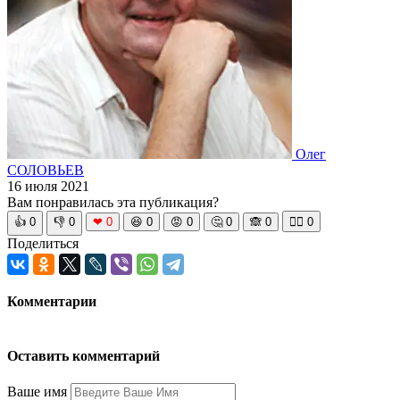
Олег
СОЛОВЬЕВ
16 июля 2021
Вам понравилась эта публикация?
👍
0
👎
0
❤
0
😆
0
😡
0
🤔
0
🙈
0
🧘‍♀️
0
Поделиться
Комментарии
Оставить комментарий
Ваше имя