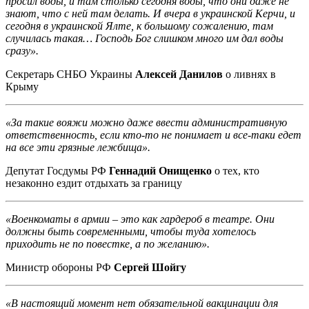
просил воды, и там столько сегодня воды, что они даже не
знают, что с ней там делать. И вчера в украинской Керчи, и
сегодня в украинской Ялте, к большому сожалению, там
случилась такая… Господь Бог слишком много им дал воды
сразу».
Секретарь СНБО Украины
Алексей Данилов
о ливнях в
Крыму
«За такие вояжи можно даже ввести административную
ответственность, если кто-то не понимает и все-таки едет
на все эти грязные лежбища».
Депутат Госдумы РФ
Геннадий Онищенко
о тех, кто
незаконно ездит отдыхать за границу
«Военкоматы в армии – это как гардероб в театре. Они
должны быть современными, чтобы туда хотелось
приходить не по повестке, а по желанию».
Министр обороны РФ
Сергей Шойгу
«В настоящий момент нет обязательной вакцинации для