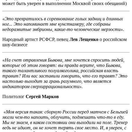
может быть уверен в выполнении Москвой своих обещаний)
«Это превратилось в соревнование голых задниц и длинных
ног... Это напоминает мне кунсткамеру, где собраны
недоразвитые эмбрионы, какие-то человеческие мерзости».
Народный артист РСФСР, певец
Лев Лещенко
о российском
шоу-бизнесе
«На счет отравления Быкова, мне хочется спросить людей,
которые об этом говорят: вы правда верите, что Быкова,
такого талантливого полуалкоголика, российская власть
травит? Или вас заставили говорить, что его травят? Это
настолько выходит за грань разумного, что является
индикатором сверхиррациональности».
Политолог
Сергей Марков
«Моя версия такая: сборную России перед матчем с Бельгией
могли чем-то напоить, облучить, подмешать что-то в еду.
Мы не знаем, в каком состоянии они выходили на поле. Тренер
ведь не идиот, он не хочет терять свое место. И, я уверен, с