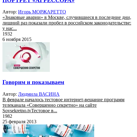
ПОРТРЕТ «АГРЕССОРА»
Автор:
Игорь МОРЖАРЕТТО
«Знаковые аварии» в Москве, случившиеся в последние дни,
лишний раз показали пробел в российском законодательстве:
у нас...
1932
6 ноября 2015
Говорим и показываем
Автор:
Людмила ВАСИНА
В феврале началось тестовое интернет-вещание программ
телеканала «Совершенно секретно» на сайте
Sovsekretno.tvТестовое в...
1982
25 февраля 2013