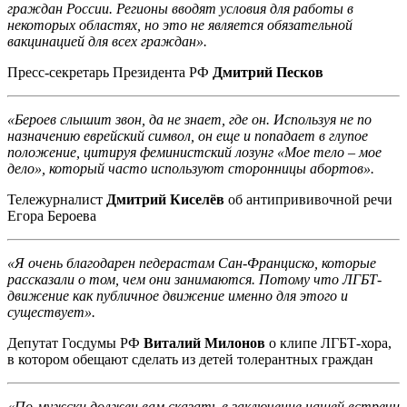
граждан России. Регионы вводят условия для работы в
некоторых областях, но это не является обязательной
вакцинацией для всех граждан».
Пресс-секретарь Президента РФ
Дмитрий Песков
«Бероев слышит звон, да не знает, где он. Используя не по
назначению еврейский символ, он еще и попадает в глупое
положение, цитируя феминистский лозунг «Мое тело – мое
дело», который часто используют сторонницы абортов».
Тележурналист
Дмитрий Киселёв
об антипрививочной речи
Егора Бероева
«Я очень благодарен педерастам Сан-Франциско, которые
рассказали о том, чем они занимаются. Потому что ЛГБТ-
движение как публичное движение именно для этого и
существует».
Депутат Госдумы РФ
Виталий Милонов
о клипе ЛГБТ-хора,
в котором обещают сделать из детей толерантных граждан
«По-мужски должен вам сказать в заключение нашей встречи