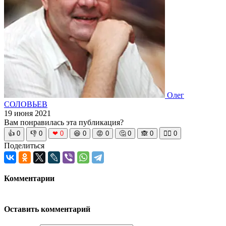
Олег
СОЛОВЬЕВ
19 июня 2021
Вам понравилась эта публикация?
👍
0
👎
0
❤
0
😆
0
😡
0
🤔
0
🙈
0
🧘‍♀️
0
Поделиться
Комментарии
Оставить комментарий