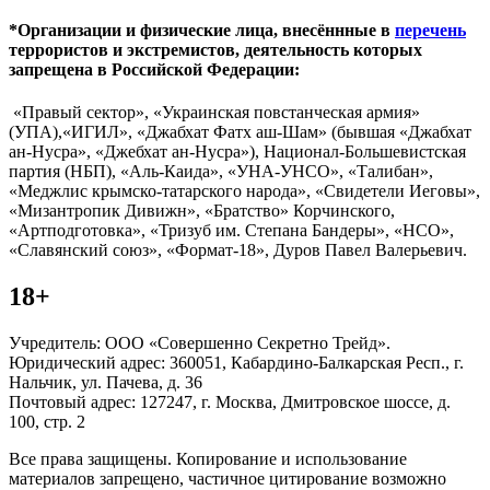
*Организации и физические лица, внесённные в
перечень
террористов и экстремистов, деятельность которых
запрещена в Российской Федерации:
«Правый сектор», «Украинская повстанческая армия»
(УПА),«ИГИЛ», «Джабхат Фатх аш-Шам» (бывшая «Джабхат
ан-Нусра», «Джебхат ан-Нусра»), Национал-Большевистская
партия (НБП), «Аль-Каида», «УНА-УНСО», «Талибан»,
«Меджлис крымско-татарского народа», «Свидетели Иеговы»,
«Мизантропик Дивижн», «Братство» Корчинского,
«Артподготовка», «Тризуб им. Степана Бандеры», «НСО»,
«Славянский союз», «Формат-18», Дуров Павел Валерьевич.
18+
Учредитель: ООО «Совершенно Секретно Трейд».
Юридический адрес: 360051, Кабардино-Балкарская Респ., г.
Нальчик, ул. Пачева, д. 36
Почтовый адрес: 127247, г. Москва, Дмитровское шоссе, д.
100, стр. 2
Все права защищены. Копирование и использование
материалов запрещено, частичное цитирование возможно