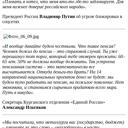
«Плевать я хотел, что меня кто-то где-то заблокирует. Для
меня важнее доверие российского народа».
Президент России
Владимир Путин
об угрозе блокировки в
соцсетях
«И вообще давайте будем честными. Что такое пенсия?
Человек дожил до пенсии – это страховой случай. Ты уже
перешагнул тот порог, который тебе отмерен прожить: 60–
65 лет. 50% не должны вообще доживать. Так устроена
пенсионная система – это математически все
высчитывается. Откуда деньги-то брать? На 14
направлений национальных проектов денег не будет: мы
будем тупо работать на пенсию, на пожилое поколение. Нет
экономики, и становимся сырьевым придатком всего мира.
Путь в никуда».
Секретарь Курганского отделения «Единой России»
Александр Ильтяков
«Мы посчитали, что металлурги нас (государство, бюджет)
– извините за это слово – «нахлобучили» в части