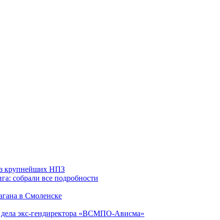
 из крупнейших НПЗ
га: собрали все подробности
агана в Смоленске
ю дела экс-гендиректора «ВСМПО-Ависма»