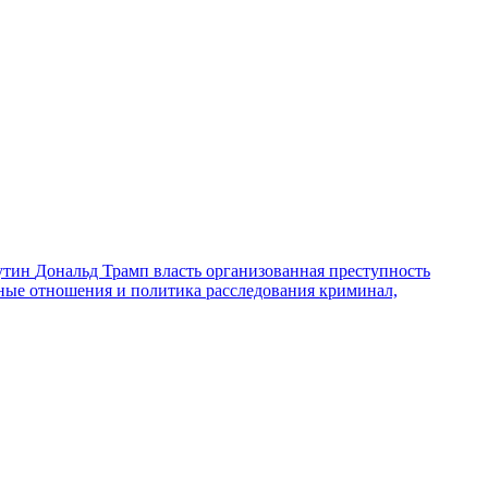
утин
Дональд Трамп
власть
организованная преступность
ные отношения и политика
расследования
криминал,