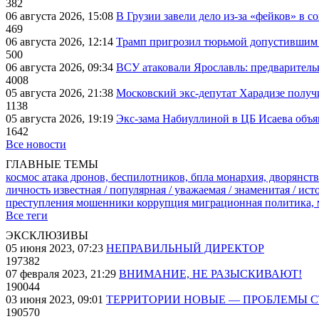
382
06 августа 2026, 15:08
В Грузии завели дело из-за «фейков» в с
469
06 августа 2026, 12:14
Трамп пригрозил тюрьмой допустившим 
500
06 августа 2026, 09:34
ВСУ атаковали Ярославль: предварител
4008
05 августа 2026, 21:38
Московский экс-депутат Харадизе получи
1138
05 августа 2026, 19:19
Экс-зама Набиуллиной в ЦБ Исаева объя
1642
Все новости
ГЛАВНЫЕ ТЕМЫ
космос
атака дронов, беспилотников, бпла
монархия, дворянств
личность известная / популярная / уважаемая / знаменитая / ис
преступления
мошенники
коррупция
миграционная политика,
Все теги
ЭКСКЛЮЗИВЫ
05 июня 2023, 07:23
НЕПРАВИЛЬНЫЙ ДИРЕКТОР
197382
07 февраля 2023, 21:29
ВНИМАНИЕ, НЕ РАЗЫСКИВАЮТ!
190044
03 июня 2023, 09:01
ТЕРРИТОРИИ НОВЫЕ — ПРОБЛЕМЫ 
190570