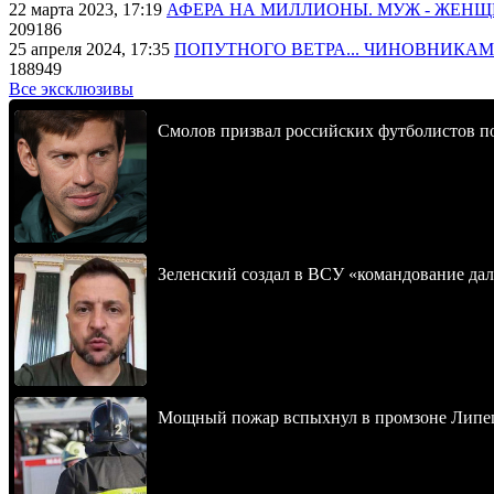
22 марта 2023, 17:19
АФЕРА НА МИЛЛИОНЫ. МУЖ - ЖЕН
209186
25 апреля 2024, 17:35
ПОПУТНОГО ВЕТРА... ЧИНОВНИКАМ
188949
Все эксклюзивы
Смолов призвал российских футболистов п
Зеленский создал в ВСУ «командование да
Мощный пожар вспыхнул в промзоне Липец