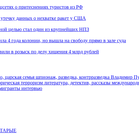
оцсетях о притеснениях туристов из РФ
утечку данных о нехватке ракет у США
ьной целью стал один из крупнейших НПЗ
ла 4 года колонии, но вышла на свободу прямо в зале суда
вили в розыск по делу хищения 4 млрд рублей
о, царская семья
шпионаж, разведка, контрразведка
Владимир П
торическая
терроризм
литература, детектив, рассказы
международ
 мигранты
интервью
СТАРЫЕ