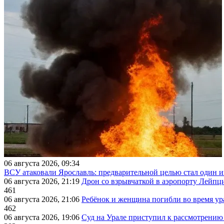
06 августа 2026, 09:34
ВСУ атаковали Ярославль: предварительной целью стал один
06 августа 2026, 21:19
Дрон со взрывчаткой в аэропорту Лейпци
461
06 августа 2026, 21:06
Ребёнок и женщина погибли во время ур
462
06 августа 2026, 19:06
Суд на Урале приступил к рассмотрени